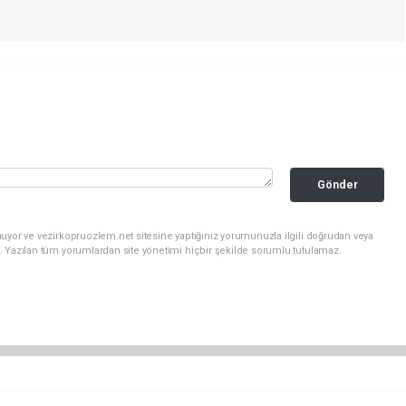
Gönder
uyor ve vezirkopruozlem.net sitesine yaptığınız yorumunuzla ilgili doğrudan veya
. Yazılan tüm yorumlardan site yönetimi hiçbir şekilde sorumlu tutulamaz.