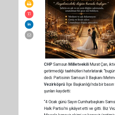
CHP
Samsun
Milletvekili
Murat Çan, ikt
getirmediği taahhütleri hatırlatarak “bugü
dedi. Partisinin Samsun İl Başkanı Mehme
Vezirköprü
İlçe Başkanlığı’nda bir bası
şunları kaydetti:
“4 Ocak günü Sayın Cumhurbaşkanı Samsun
Halk Partisi'ni şikâyet etti ve gitti. Biz 