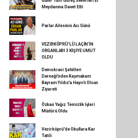
Güler Tüm Güreş Severleri Er
Meydanına Davet Etti
Parlar Ailesinin Acı Günü
VEZİRKÖPRÜ’LÜ LAÇİN’İN
ORGANLARI 3 KİŞİYE UMUT
OLDU
Demokrasi Şehitleri
Derneği'nden Kaymakam
Bayram Yıldız'a Hayırlı Olsun
Ziyareti
Özkan Yağız Temizlik İşleri
Müdürü Oldu
Vezirköprü'de Okullara Kar
Tatili