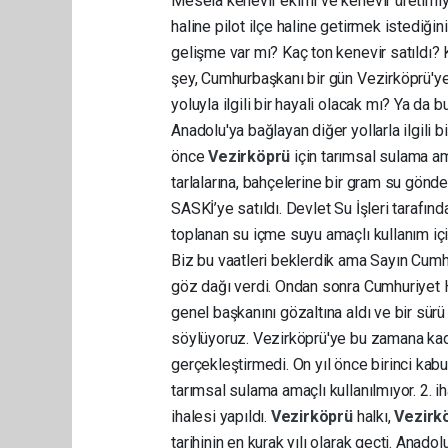
Mesela kenevir ekimi ve kenevir üretimiyle
haline pilot ilçe haline getirmek istediğin
gelişme var mı? Kaç ton kenevir satıldı? 
şey, Cumhurbaşkanı bir gün Vezirköprü'
yoluyla ilgili bir hayali olacak mı? Ya d
Anadolu'ya bağlayan diğer yollarla ilgili
önce
Vezirköprü
için tarımsal sulama am
tarlalarına, bahçelerine bir gram su gönd
SASKİ’ye satıldı. Devlet Su İşleri tarafı
toplanan su içme suyu amaçlı kullanım i
Biz bu vaatleri beklerdik ama Sayın Cum
göz dağı verdi. Ondan sonra Cumhuriyet Hal
genel başkanını gözaltına aldı ve bir sürü
söylüyoruz. Vezirköprü'ye bu zamana kadar 
gerçekleştirmedi. On yıl önce birinci kabu
tarımsal sulama amaçlı kullanılmıyor. 2. ih
ihalesi yapıldı.
Vezirköprü
halkı,
Vezirk
tarihinin en kurak yılı olarak geçti. Anado