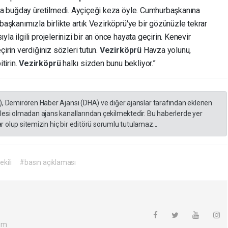
azla buğday üretilmedi. Ayçiçeği keza öyle. Cumhurbaşkanına
başkanımızla birlikte artık Vezirköprü'ye bir gözünüzle tekrar
la ilgili projelerinizi bir an önce hayata geçirin. Kenevir
çirin verdiğiniz sözleri tutun.
Vezirköprü
Havza yolunu,
tirin.
Vezirköprü
halkı sizden bunu bekliyor.”
), Demirören Haber Ajansı (DHA) ve diğer ajanslar tarafından eklenen
lesi olmadan ajans kanallarından çekilmektedir. Bu haberlerde yer
 olup sitemizin hiç bir editörü sorumlu tutulamaz...
ekili
#basın açıklaması
om