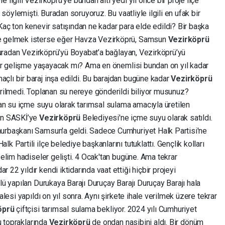
 ilgili Vezirköprü'ye bundan altı yedi yıl önce bir proje ilçe
i söylemişti. Buradan soruyoruz. Bu vaatliyle ilgili en ufak bir
Kaç ton kenevir satışından ne kadar para elde edildi? Bir başka
ye gelmek isterse eğer Havza Vezirköprü, Samsun
Vezirköprü
a buradan Vezirköprü’yü Boyabat’a bağlayan, Vezirköprü’yü
 bir gelişme yaşayacak mı? Ama en önemlisi bundan on yıl kadar
açlı bir baraj inşa edildi. Bu barajdan bugüne kadar
Vezirköprü
erilmedi. Toplanan su nereye gönderildi biliyor musunuz?
ndan su içme suyu olarak tarımsal sulama amacıyla üretilen
çin SASKİ’ye
Vezirköprü
Belediyesi'ne içme suyu olarak satıldı.
hurbaşkanı Samsun'a geldi. Sadece Cumhuriyet Halk Partisi'ne
k Partili ilçe belediye başkanlarını tutuklattı. Gençlik kolları
 elim hadiseler gelişti. 4 Ocak'tan bugüne. Ama tekrar
22 yıldır kendi iktidarında vaat ettiği hiçbir projeyi
lü yapılan Durukaya Barajı Duruçay Barajı Duruçay Barajı hala
alesi yapıldı on yıl sonra. Aynı şirkete ihale verilmek üzere tekrar
öprü
çiftçisi tarımsal sulama bekliyor. 2024 yılı Cumhuriyet
lu topraklarında
Vezirköprü
de ondan nasibini aldı. Bir dönüm