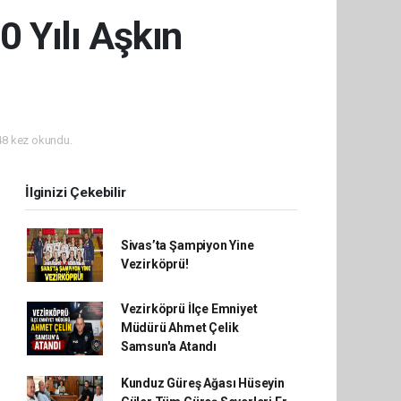
0 Yılı Aşkın
8 kez okundu.
İlginizi Çekebilir
Sivas’ta Şampiyon Yine
Vezirköprü!
Vezirköprü İlçe Emniyet
Müdürü Ahmet Çelik
Samsun'a Atandı
Kunduz Güreş Ağası Hüseyin