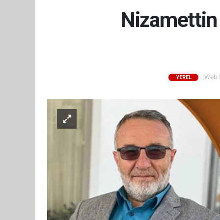
Nizamettin 
(Web Si
YEREL