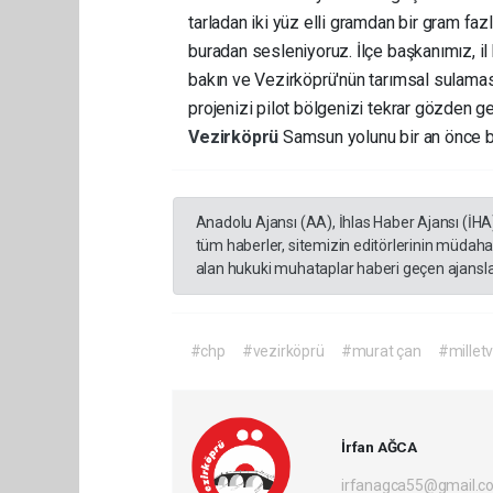
tarladan iki yüz elli gramdan bir gram f
buradan sesleniyoruz. İlçe başkanımız, il 
bakın ve Vezirköprü'nün tarımsal sulamasıy
projenizi pilot bölgenizi tekrar gözden ge
Vezirköprü
Samsun yolunu bir an önce bi
Anadolu Ajansı (AA), İhlas Haber Ajansı (İHA
tüm haberler, sitemizin editörlerinin müdaha
alan hukuki muhataplar haberi geçen ajanslar
#chp
#vezirköprü
#murat çan
#milletv
İrfan AĞCA
irfanagca55@gmail.c