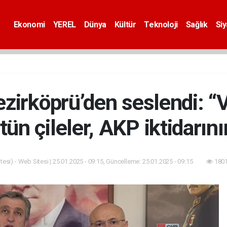
Ekonomi
YEREL
Dünya
Kültür
Teknoloji
Sağlık
Si
ezirköprü’den seslendi: “
tün çileler, AKP iktidarını
esi) - Web Sitesi | 25.01.2025 - 09:15, Güncelleme: 25.01.2025 - 09:15
1801