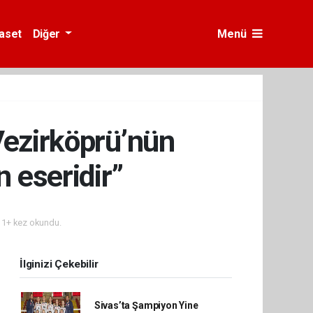
yaset
Diğer
Menü
Vezirköprü’nün
n eseridir”
1+ kez okundu.
İlginizi Çekebilir
Sivas’ta Şampiyon Yine