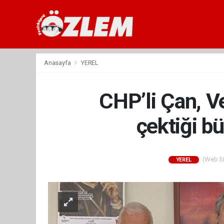
Anasayfa
YEREL
CHP’li Çan, V
çektiği bü
(Web Sit
YEREL