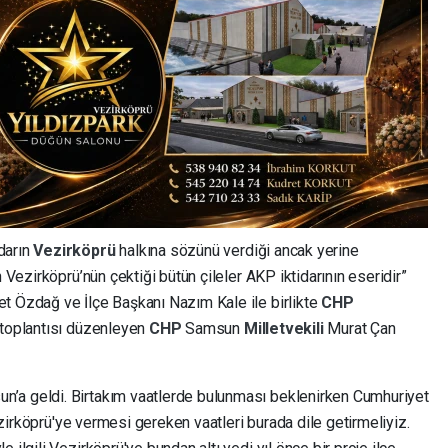
idarın
Vezirköprü
halkına sözünü verdiği ancak yerine
n Vezirköprü’nün çektiği bütün çileler AKP iktidarının eseridir”
t Özdağ ve İlçe Başkanı Nazım Kale ile birlikte
CHP
n toplantısı düzenleyen
CHP
Samsun
Milletvekili
Murat Çan
’a geldi. Birtakım vaatlerde bulunması beklenirken Cumhuriyet
Vezirköprü'ye vermesi gereken vaatleri burada dile getirmeliyiz.