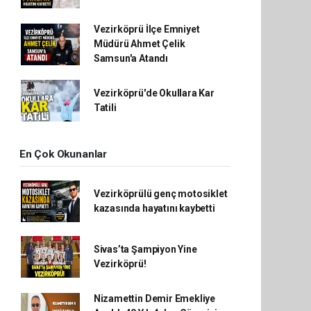
Vezirköprü İlçe Emniyet
Müdürü Ahmet Çelik
Samsun'a Atandı
Vezirköprü'de Okullara Kar
Tatili
En Çok Okunanlar
Vezirköprülü genç motosiklet
kazasında hayatını kaybetti
Sivas’ta Şampiyon Yine
Vezirköprü!
Nizamettin Demir Emekliye