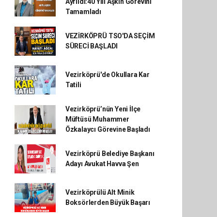
Ayrıldı:40 Yılı Aşkın Görevini
Tamamladı
VEZİRKÖPRÜ TSO'DA SEÇİM
SÜRECİ BAŞLADI
Vezirköprü'de Okullara Kar
Tatili
Vezirköprü’nün Yeni İlçe
Müftüsü Muhammer
Özkalaycı Görevine Başladı
Vezirköprü Belediye Başkanı
Adayı Avukat Havva Şen
Vezirköprülü Alt Minik
Boksörlerden Büyük Başarı