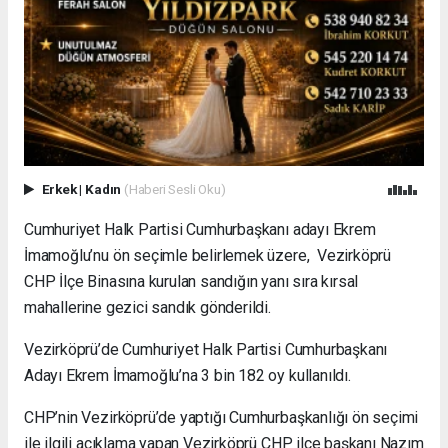
Erkek
|
Kadın
(Haberi Sesli Oku)
Cumhuriyet Halk Partisi Cumhurbaşkanı adayı Ekrem
İmamoğlu’nu ön seçimle belirlemek üzere, Vezirköprü
CHP İlçe Binasına kurulan sandığın yanı sıra kırsal
mahallerine gezici sandık gönderildi.
Vezirköprü’de Cumhuriyet Halk Partisi Cumhurbaşkanı
Adayı Ekrem İmamoğlu’na 3 bin 182 oy kullanıldı.
CHP’nin Vezirköprü’de yaptığı Cumhurbaşkanlığı ön seçimi
ile ilgili açıklama yapan Vezirköprü CHP ilçe başkanı Nazım