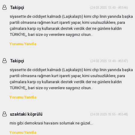
Takipçi
(24.03.2025 13:43 - #5546)
siyasette de ciddiyet kalmadı (Laşkalaştı) kimi chp linin yanında başka
partili olmasına rağmen kurt işareti yapar, kimi usulsuzlüklere, para
çalmalara karşı oy kullanarak destek verdik der ne günlere kaldın
TÜRKİYE,, bari size oy verenlere saygınız olsun..
Yorumu Yanıtla
Takipçi
(24.03.2025 13:43 - #5547)
siyasette de ciddiyet kalmadı (Laşkalaştı) kimi chp linin yanında başka
partili olmasına rağmen kurt işareti yapar, kimi usulsuzlüklere, para
çalmalara karşı oy kullanarak destek verdik der ne günlere kaldın
TÜRKİYE,, bari size oy verenlere saygınız olsun..
Yorumu Yanıtla
uzaktaki köprülü
(24.03.2025 15:55 - #5548)
mis gibi demokrasi havasını solumak ne güzel...
Yorumu Yanıtla