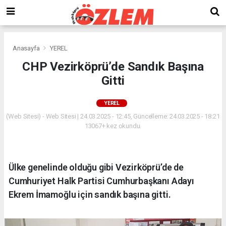
Anasayfa
YEREL
CHP Vezirköprü’de Sandık Başına
Gitti
YEREL
(Web Sitesi) - Web Sitesi | 24.03.2025 - 12:45, Güncelleme: 24.03.2025 - 18:21
13067+ kez okundu.
Ülke genelinde olduğu gibi Vezirköprü’de de
Cumhuriyet Halk Partisi Cumhurbaşkanı Adayı
Ekrem İmamoğlu için sandık başına gitti.