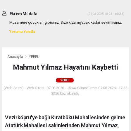
Ekrem Müdafa
(24.03.2025 18:23 - #5553)
Müsamere çocukları gibisiniz. Size kızamıyacak kadar sevimlisiniz.
Yorumu Yanıtla
Anasayfa
YEREL
Mahmut Yılmaz Hayatını Kaybetti
YEREL
(Web Sitesi) - Web Sitesi | 07.08.2026 - 15:44, Güncelleme: 07.08.2026 - 17:33
3356 kez okundu.
Vezirköprü'ye bağlı Kıratbükü Mahallesinden gelme
Atatürk Mahallesi sakinlerinden Mahmut Yılmaz,