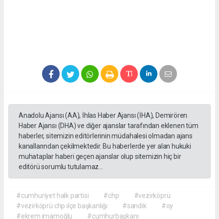
Anadolu Ajansı (AA), İhlas Haber Ajansı (İHA), Demirören
Haber Ajansı (DHA) ve diğer ajanslar tarafından eklenen tüm
haberler, sitemizin editörlerinin müdahalesi olmadan ajans
kanallarından çekilmektedir. Bu haberlerde yer alan hukuki
muhataplar haberi geçen ajanslar olup sitemizin hiç bir
editörü sorumlu tutulamaz...
#cumhuriyet halk partisi
#chp
#vezirköprü
#vezirköprü chp ilçe başkanlığı
#sandık
#oy
#ekrem imamoğlu
#cumhurbaşkanı