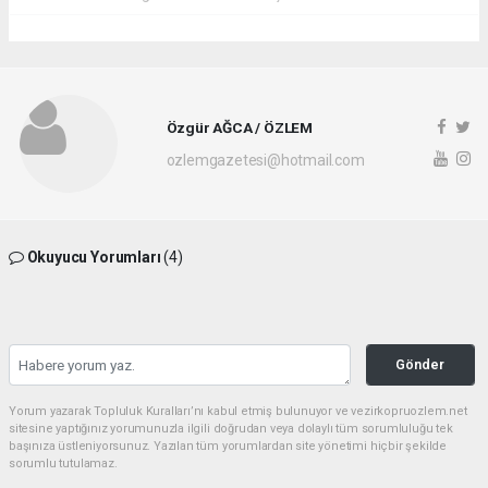
Özgür AĞCA / ÖZLEM
ozlemgazetesi@hotmail.com
Okuyucu Yorumları
(4)
Gönder
Yorum yazarak Topluluk Kuralları’nı kabul etmiş bulunuyor ve vezirkopruozlem.net
sitesine yaptığınız yorumunuzla ilgili doğrudan veya dolaylı tüm sorumluluğu tek
başınıza üstleniyorsunuz. Yazılan tüm yorumlardan site yönetimi hiçbir şekilde
sorumlu tutulamaz.