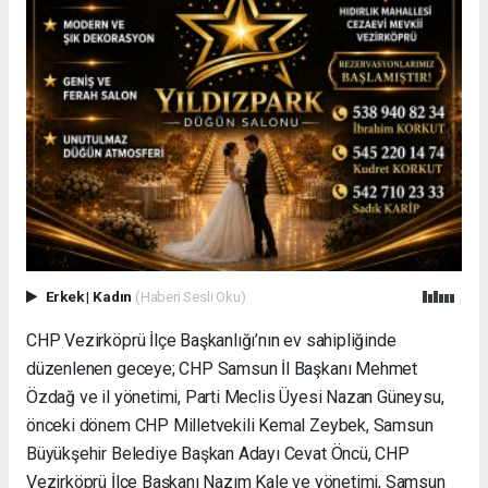
Erkek
|
Kadın
(Haberi Sesli Oku)
CHP Vezirköprü İlçe Başkanlığı’nın ev sahipliğinde
düzenlenen geceye; CHP Samsun İl Başkanı Mehmet
Özdağ ve il yönetimi, Parti Meclis Üyesi Nazan Güneysu,
önceki dönem CHP Milletvekili Kemal Zeybek, Samsun
Büyükşehir Belediye Başkan Adayı Cevat Öncü, CHP
Vezirköprü İlçe Başkanı Nazım Kale ve yönetimi, Samsun