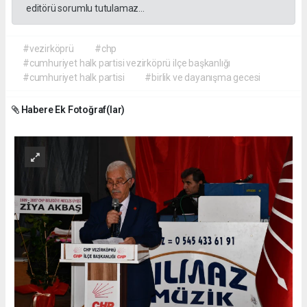
editörü sorumlu tutulamaz...
#vezirköprü
#chp
#cumhuriyet halk partisi vezirköprü ilçe başkanlığı
#cumhuriyet halk partisi
#birlik ve dayanışma gecesi
Habere Ek Fotoğraf(lar)