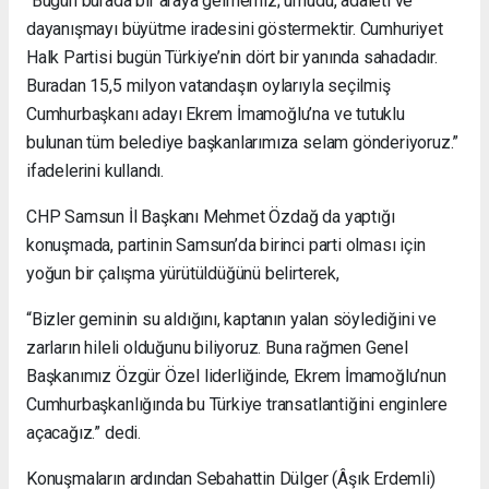
“Bugün burada bir araya gelmemiz; umudu, adaleti ve
dayanışmayı büyütme iradesini göstermektir. Cumhuriyet
Halk Partisi bugün Türkiye’nin dört bir yanında sahadadır.
Buradan 15,5 milyon vatandaşın oylarıyla seçilmiş
Cumhurbaşkanı adayı Ekrem İmamoğlu’na ve tutuklu
bulunan tüm belediye başkanlarımıza selam gönderiyoruz.”
ifadelerini kullandı.
CHP Samsun İl Başkanı Mehmet Özdağ da yaptığı
konuşmada, partinin Samsun’da birinci parti olması için
yoğun bir çalışma yürütüldüğünü belirterek,
“Bizler geminin su aldığını, kaptanın yalan söylediğini ve
zarların hileli olduğunu biliyoruz. Buna rağmen Genel
Başkanımız Özgür Özel liderliğinde, Ekrem İmamoğlu’nun
Cumhurbaşkanlığında bu Türkiye transatlantiğini enginlere
açacağız.” dedi.
Konuşmaların ardından Sebahattin Dülger (Âşık Erdemli)