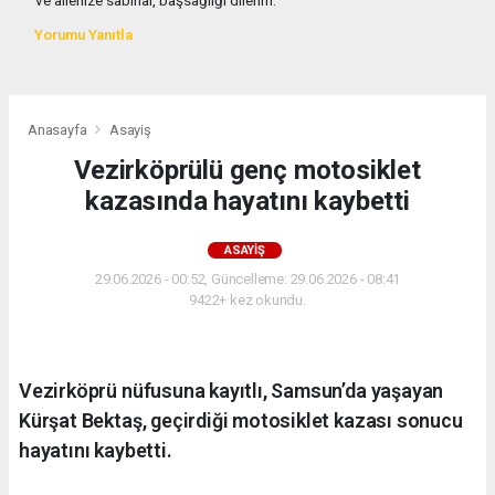
ve ailenize sabırlar, başsağlığı dilerim.
Yorumu Yanıtla
Anasayfa
Asayiş
Vezirköprülü genç motosiklet
kazasında hayatını kaybetti
ASAYIŞ
29.06.2026 - 00:52, Güncelleme: 29.06.2026 - 08:41
9422+ kez okundu.
Vezirköprü nüfusuna kayıtlı, Samsun’da yaşayan
Kürşat Bektaş, geçirdiği motosiklet kazası sonucu
hayatını kaybetti.