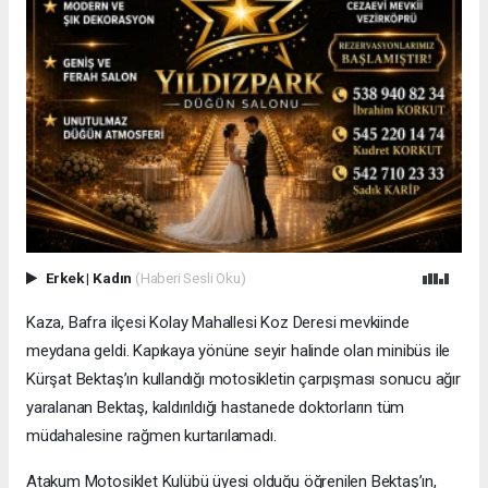
Erkek
|
Kadın
(Haberi Sesli Oku)
Kaza, Bafra ilçesi Kolay Mahallesi Koz Deresi mevkiinde
meydana geldi. Kapıkaya yönüne seyir halinde olan minibüs ile
Kürşat Bektaş’ın kullandığı motosikletin çarpışması sonucu ağır
yaralanan Bektaş, kaldırıldığı hastanede doktorların tüm
müdahalesine rağmen kurtarılamadı.
Atakum Motosiklet Kulübü üyesi olduğu öğrenilen Bektaş’ın,