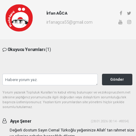
İrfan AĞCA
irfanagca55@gmail.com
Okuyucu Yorumları
(1)
Gönder
Yorum yazarak Topluluk Kuralları’nı kabul etmiş bulunuyor ve vezirkopruozlem.net
sitesine yaptığınız yorumunuzla ilgili doğrudan veya dolaylı tüm sorumluluğu tek
başınıza üstleniyorsunuz. Yazılan tüm yorumlardan site yönetimi hiçbir şekilde
sorumlu tutulamaz.
Ayşe Şener
(28.01.2026 00:14 - #8354)
Değerli dostum Sayın Cemal Türkoğlu yeğeninize Allah' tan rahmet size