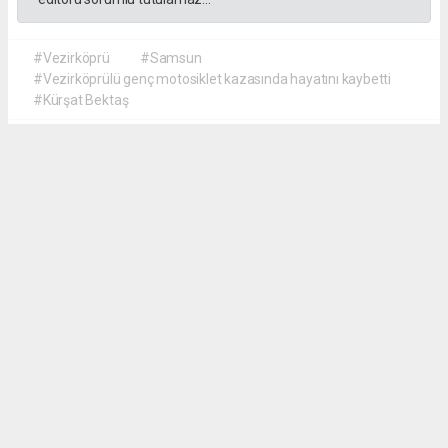
#Vezirköprü
#Samsun
#Vezirköprülü genç motosiklet kazasında hayatını kaybetti
#Kürşat Bektaş
İrfan AĞCA
irfanagca55@gmail.com
Okuyucu Yorumları
(0)
Gönder