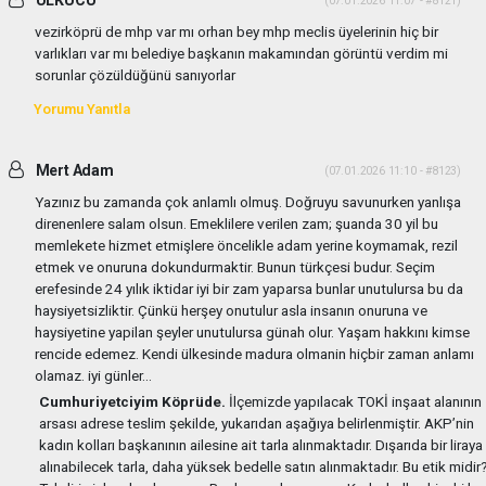
(07.01.2026 11:07 - #8121)
vezirköprü de mhp var mı orhan bey mhp meclis üyelerinin hiç bir
varlıkları var mı belediye başkanın makamından görüntü verdim mi
sorunlar çözüldüğünü sanıyorlar
Yorumu Yanıtla
Mert Adam
(07.01.2026 11:10 - #8123)
Yazınız bu zamanda çok anlamlı olmuş. Doğruyu savunurken yanlışa
direnenlere salam olsun. Emeklilere verilen zam; şuanda 30 yil bu
memlekete hizmet etmişlere öncelikle adam yerine koymamak, rezil
etmek ve onuruna dokundurmaktir. Bunun türkçesi budur. Seçim
erefesinde 24 yılık iktidar iyi bir zam yaparsa bunlar unutulursa bu da
haysiyetsizliktir. Çünkü herşey onutulur asla insanın onuruna ve
haysiyetine yapilan şeyler unutulursa günah olur. Yaşam hakkını kimse
rencide edemez. Kendi ülkesinde madura olmanin hiçbir zaman anlamı
olamaz. iyi günler...
Cumhuriyetciyim Köprüde.
İlçemizde yapılacak TOKİ inşaat alanının
arsası adrese teslim şekilde, yukarıdan aşağıya belirlenmiştir. AKP’nin
kadın kolları başkanının ailesine ait tarla alınmaktadır. Dışarıda bir liraya
alınabilecek tarla, daha yüksek bedelle satın alınmaktadır. Bu etik midir