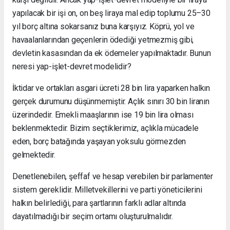
yapılacak bir işi on, on beş liraya mal edip toplumu 25–30
yıl borç altına sokarsanız buna karşıyız. Köprü, yol ve
havaalanlarından geçenlerin ödediği yetmezmiş gibi,
devletin kasasından da ek ödemeler yapılmaktadır. Bunun
neresi yap-işlet-devret modelidir?
İktidar ve ortakları asgari ücreti 28 bin lira yaparken halkın
gerçek durumunu düşünmemiştir. Açlık sınırı 30 bin liranın
üzerindedir. Emekli maaşlarının ise 19 bin lira olması
beklenmektedir. Bizim seçtiklerimiz, açlıkla mücadele
eden, borç batağında yaşayan yoksulu görmezden
gelmektedir.
Denetlenebilen, şeffaf ve hesap verebilen bir parlamenter
sistem gereklidir. Milletvekillerini ve parti yöneticilerini
halkın belirlediği, para şartlarının farklı adlar altında
dayatılmadığı bir seçim ortamı oluşturulmalıdır.