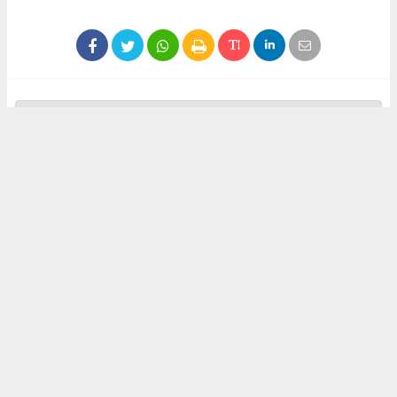
Anadolu Ajansı (AA), İhlas Haber Ajansı (İHA), Demirören
Haber Ajansı (DHA) ve diğer ajanslar tarafından eklenen tüm
haberler, sitemizin editörlerinin müdahalesi olmadan ajans
kanallarından çekilmektedir. Bu haberlerde yer alan hukuki
muhataplar haberi geçen ajanslar olup sitemizin hiç bir
editörü sorumlu tutulamaz...
#vezirköprü
#cenaze
#mahmut yılmaz
İrfan AĞCA