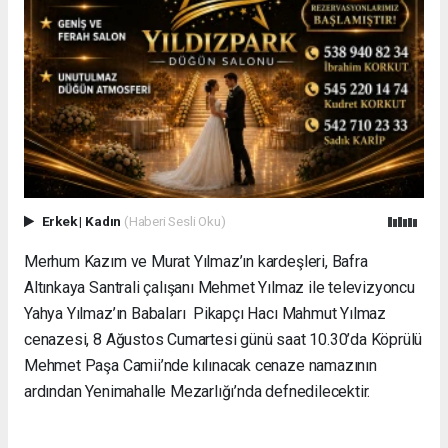
Erkek
|
Kadın
(Haberi Sesli Oku)
Merhum Kazım ve Murat Yılmaz’ın kardeşleri, Bafra
Altınkaya Santrali çalışanı Mehmet Yılmaz ile televizyoncu
Yahya Yılmaz’ın Babaları Pikapçı Hacı Mahmut Yılmaz
cenazesi, 8 Ağustos Cumartesi günü saat 10.30’da Köprülü
Mehmet Paşa Camii’nde kılınacak cenaze namazının
ardından Yenimahalle Mezarlığı’nda defnedilecektir.