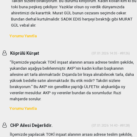
Takdiri sizlere bırakıyorum. Bu durumu kınıyorum. Kadın kolları kim ki bu
toki buna peşkeş çekiliyor. Yazıklar olsun oy verdik dünyamızıda
ahiretimizi de kararttık. Murat GÜL bunun cezasını seçimde ceker.
Bundan derhal kurtulmalidir. SADIK EDIS herşeyi bıraktığı gibi MURAT
GÜL vebal alır.
Yorumu Yanıtla
Köprülü Kürşat
(07.01.2026 14:35 - #8126)
"İlçemizde yapılacak TOKİ inşaat alanının arsası adrese teslim şekilde,
yukarıdan aşağıya belirlenmiştir. AKP’nin kadın kolları başkanının
ailesine ait tarla alınmaktadır. Dışarıda bir liraya alınabilecek tarla, daha
yüksek bedelle satın alınmaktadır. Bu etik midir? Takdiri sizlere
bırakıyorum." Bu AKP nin genellike yaptığı ÜLFETtir. alışkanlığa oy
verenler mesuldur. AKP oy verenler bundan da sorumludur. Ruzi
mahşerde sorulur.
Yorumu Yanıtla
CHP Ailesi Değerlidir.
(07.01.2026 14:40 - #8128)
İlçemizde yapılacak TOKİ inşaat alanının arsası adrese teslim şekilde,