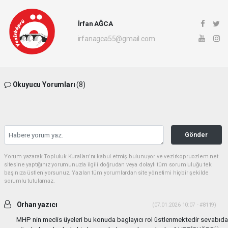
İrfan AĞCA
irfanagca55@gmail.com
Okuyucu Yorumları
(8)
Gönder
Yorum yazarak Topluluk Kuralları’nı kabul etmiş bulunuyor ve vezirkopruozlem.net
sitesine yaptığınız yorumunuzla ilgili doğrudan veya dolaylı tüm sorumluluğu tek
başınıza üstleniyorsunuz. Yazılan tüm yorumlardan site yönetimi hiçbir şekilde
sorumlu tutulamaz.
Orhan yazıcı
(07.01.2026 10:07 - #8119)
MHP nin meclis üyeleri bu konuda baglayıcı rol üstlenmektedir sevabıda