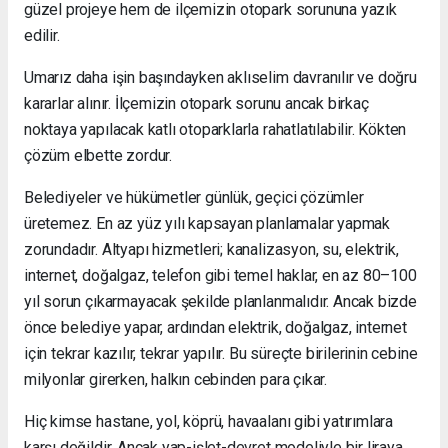
güzel projeye hem de ilçemizin otopark sorununa yazık
edilir.
Umarız daha işin başındayken aklıselim davranılır ve doğru
kararlar alınır. İlçemizin otopark sorunu ancak birkaç
noktaya yapılacak katlı otoparklarla rahatlatılabilir. Kökten
çözüm elbette zordur.
Belediyeler ve hükümetler günlük, geçici çözümler
üretemez. En az yüz yılı kapsayan planlamalar yapmak
zorundadır. Altyapı hizmetleri; kanalizasyon, su, elektrik,
internet, doğalgaz, telefon gibi temel haklar, en az 80–100
yıl sorun çıkarmayacak şekilde planlanmalıdır. Ancak bizde
önce belediye yapar, ardından elektrik, doğalgaz, internet
için tekrar kazılır, tekrar yapılır. Bu süreçte birilerinin cebine
milyonlar girerken, halkın cebinden para çıkar.
Hiç kimse hastane, yol, köprü, havaalanı gibi yatırımlara
karşı değildir. Ancak yap-işlet-devret modeliyle bir liraya