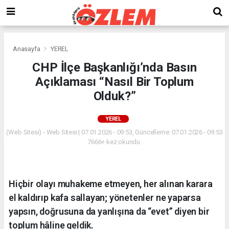
Anasayfa
YEREL
CHP İlçe Başkanlığı’nda Basın
Açıklaması “Nasıl Bir Toplum
Olduk?”
YEREL
(Web Sitesi) - Web Sitesi | 07.01.2026 - 09:53, Güncelleme: 07.01.2026 - 09:53
7666+ kez okundu.
Hiçbir olayı muhakeme etmeyen, her alınan karara
el kaldırıp kafa sallayan; yönetenler ne yaparsa
yapsın, doğrusuna da yanlışına da “evet” diyen bir
toplum hâline geldik.