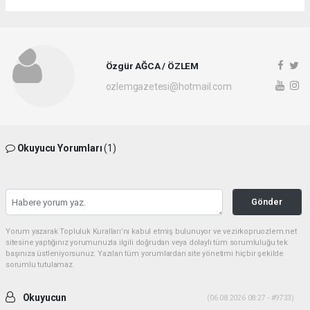
Özgür AĞCA / ÖZLEM
ozlemgazetesi@hotmail.com
Okuyucu Yorumları
(1)
Gönder
Yorum yazarak Topluluk Kuralları’nı kabul etmiş bulunuyor ve vezirkopruozlem.net
sitesine yaptığınız yorumunuzla ilgili doğrudan veya dolaylı tüm sorumluluğu tek
başınıza üstleniyorsunuz. Yazılan tüm yorumlardan site yönetimi hiçbir şekilde
sorumlu tutulamaz.
Okuyucun
(06.08.2026 08:27 - #9733)