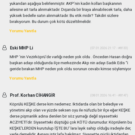
yukarıdan aşağıya belirlenmiştir. AKP’nin kadın kolları başkanının
ailesine ait tarla alınmaktadır. Dışarıda bir liraya alınabilecek tarla, daha
yüksek bedelle satın alınmaktadır. Bu etik midir? Takdiri sizlere
bırakıyorum. Bu durum çok kötü düzeltilmelidir.
Yorumu Yanıtla
Eski MHP Li
(07.01.2026 21:17 - #8133)
MHP ‘nin Vezirköprü’de varlığı neden yok oldu . Önceden Hasan doğru
başkan adayı olduğunda ilçe merkezinde Akp nin adayı Sadık Edis “i
geride bırakan MHP neden yok oldu sorunun cevabı kimse söylemiyor
Yorumu Yanıtla
Prof. Korhan CİHANGİR
(08.01.2026 16:41 - #8147)
Köprülü KEŞKE derse kim nedemez. Iktidarda olan bir belediye ve
yönetimi akp olan ve yüzde seksen oyu ile nüfuzlu bir ilçe eğer KEŞKE
derse pişmanlik adına denilen bir söz yumağı değil siyasetteki
ACZIYETI'dir. Siyasetteki düştüğü çok KÖTÜ durumudur. Köprülerin bu
KEŞKE'LERDEN kurutulup İŞTE BU' lara layık sahip olduğu iradeyle der,
vede demelidir. Aynası iştir lafa bakılmaz. Siyasette güçlü iktidardan