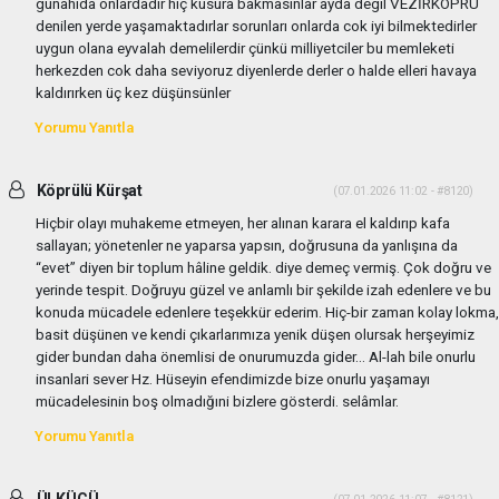
günahıda onlardadır hiç kusura bakmasınlar ayda degil VEZİRKÖPRÜ
denilen yerde yaşamaktadırlar sorunları onlarda cok iyi bilmektedirler
uygun olana eyvalah demelilerdir çünkü milliyetciler bu memleketi
herkezden cok daha seviyoruz diyenlerde derler o halde elleri havaya
kaldırırken üç kez düşünsünler
Yorumu Yanıtla
Köprülü Kürşat
(07.01.2026 11:02 - #8120)
Hiçbir olayı muhakeme etmeyen, her alınan karara el kaldırıp kafa
sallayan; yönetenler ne yaparsa yapsın, doğrusuna da yanlışına da
“evet” diyen bir toplum hâline geldik. diye demeç vermiş. Çok doğru ve
yerinde tespit. Doğruyu güzel ve anlamlı bir şekilde izah edenlere ve bu
konuda mücadele edenlere teşekkür ederim. Hiç-bir zaman kolay lokma,
basit düşünen ve kendi çıkarlarımıza yenik düşen olursak herşeyimiz
gider bundan daha önemlisi de onurumuzda gider... Al-lah bile onurlu
insanlari sever Hz. Hüseyin efendimizde bize onurlu yaşamayı
mücadelesinin boş olmadığıni bizlere gösterdi. selâmlar.
Yorumu Yanıtla
ÜLKÜCÜ