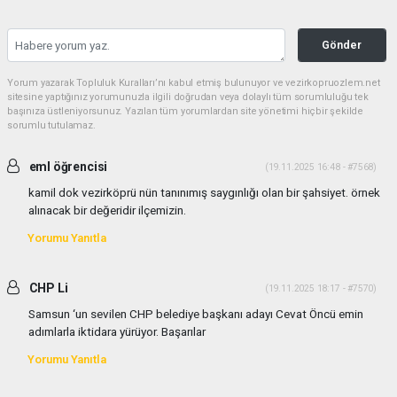
Gönder
Yorum yazarak Topluluk Kuralları’nı kabul etmiş bulunuyor ve vezirkopruozlem.net
sitesine yaptığınız yorumunuzla ilgili doğrudan veya dolaylı tüm sorumluluğu tek
başınıza üstleniyorsunuz. Yazılan tüm yorumlardan site yönetimi hiçbir şekilde
sorumlu tutulamaz.
eml öğrencisi
(19.11.2025 16:48 - #7568)
kamil dok vezirköprü nün tanınımış saygınlığı olan bir şahsiyet. örnek
alınacak bir değeridir ilçemizin.
Yorumu Yanıtla
CHP Li
(19.11.2025 18:17 - #7570)
Samsun ‘un sevilen CHP belediye başkanı adayı Cevat Öncü emin
adımlarla iktidara yürüyor. Başarılar
Yorumu Yanıtla