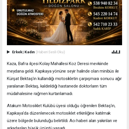
Erkek
|
Kadın
(Haberi Sesli Oku)
Kaza, Bafra ilçesi Kolay Mahallesi Koz Deresi mevkiinde
meydana geldi. Kapıkaya yönüne seyir halinde olan minibüs ile
Kürşat Bektaş’ın kullandığı motosikletin çarpışması sonucu ağır
yaralanan Bektaş, kaldırıldığı hastanede doktorların tüm
müdahalesine rağmen kurtarılamadı.
Atakum Motosiklet Kulübü üyesi olduğu öğrenilen Bektaş’ın,
Kapıkaya’da düzenlenecek motosiklet etkinliğine katılmak
üzere bölgede bulunduğu belirtildi. Acı haberi alan yakınları ve
arkadaşları büyük üzüntü yaşadı.