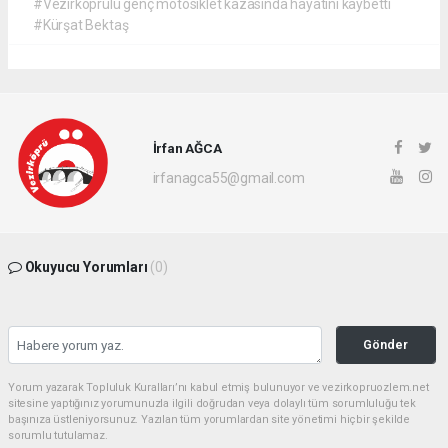
#Vezirköprülü genç motosiklet kazasında hayatını kaybetti
#Kürşat Bektaş
İrfan AĞCA
irfanagca55@gmail.com
Okuyucu Yorumları
(0)
Gönder
Yorum yazarak Topluluk Kuralları’nı kabul etmiş bulunuyor ve vezirkopruozlem.net
sitesine yaptığınız yorumunuzla ilgili doğrudan veya dolaylı tüm sorumluluğu tek
başınıza üstleniyorsunuz. Yazılan tüm yorumlardan site yönetimi hiçbir şekilde
sorumlu tutulamaz.