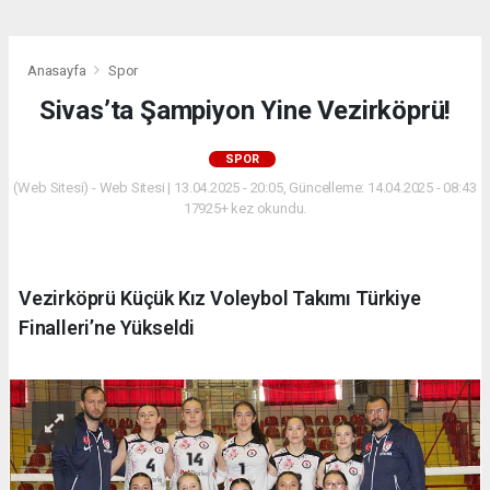
Anasayfa
Spor
Sivas’ta Şampiyon Yine Vezirköprü!
SPOR
(Web Sitesi) - Web Sitesi | 13.04.2025 - 20:05, Güncelleme: 14.04.2025 - 08:43
17925+ kez okundu.
Vezirköprü Küçük Kız Voleybol Takımı Türkiye
Finalleri’ne Yükseldi