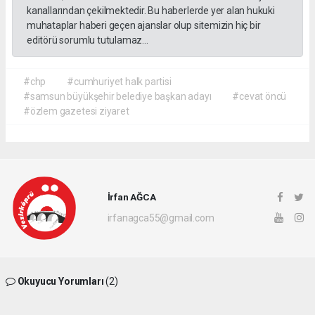
kanallarından çekilmektedir. Bu haberlerde yer alan hukuki
muhataplar haberi geçen ajanslar olup sitemizin hiç bir
editörü sorumlu tutulamaz...
#chp
#cumhuriyet halk partisi
#samsun büyükşehir belediye başkan adayı
#cevat öncü
#özlem gazetesi ziyaret
İrfan AĞCA
irfanagca55@gmail.com
Okuyucu Yorumları
(2)