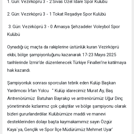
1. Gün: Vezirköprü 3 - 2 Sivas Özel İdare Spor Kulübü
2. Gün: Vezirköprü 3 - 1 Tokat Reşadiye Spor Kulübü
3. Gün: Vezirköprü 3 - 0 Amasya Şehzadeler Voleybol Spor
Kulübü
Oynadığı üç maçta da rakiplerine üstünlük kuran Vezirköprü
ekibi, bölge şampiyonluğunu kazanarak 17-23 Mayıs 2025
tarihlerinde İzmir’de düzenlenecek Türkiye Finalleri’ne katılmaya
hak kazandı.
Şampiyonluk sonrası sporcuları tebrik eden Kulüp Başkan
Yardımcısı İrfan Yolcu " Kulüp idarecimiz Murat Ay, Baş
Antrenörümüz Batuhan Bayrakçı ve antrenörümüz Uğur Dinç
yönetiminde kızlarımız çok çalıştılar ve bölge şampiyonu olarak
bizleri gururlandırdılar. Kulübümüze maddi ve manevi
desteklerinden dolayı başta kaymakamımız sayın Özgür
Kaya`ya, Gençlik ve Spor İlçe Müdürümüz Mehmet Uyar’