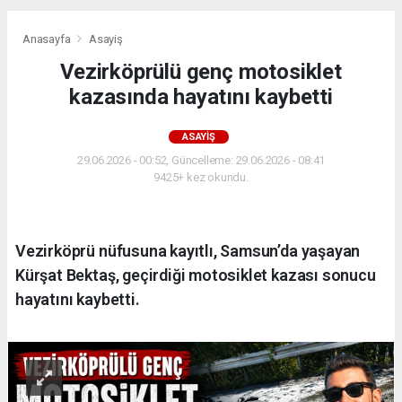
Anasayfa
Asayiş
Vezirköprülü genç motosiklet
kazasında hayatını kaybetti
ASAYIŞ
29.06.2026 - 00:52, Güncelleme: 29.06.2026 - 08:41
9425+ kez okundu.
Vezirköprü nüfusuna kayıtlı, Samsun’da yaşayan
Kürşat Bektaş, geçirdiği motosiklet kazası sonucu
hayatını kaybetti.