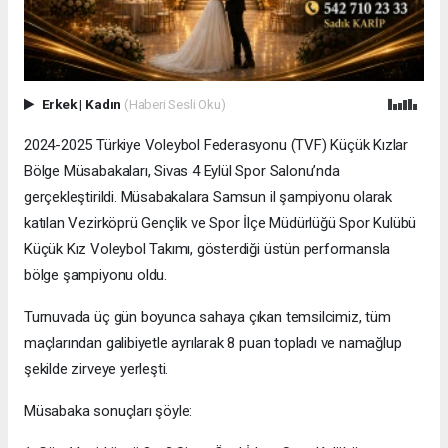
Erkek
|
Kadın
(Haberi Sesli Oku)
2024-2025 Türkiye Voleybol Federasyonu (TVF) Küçük Kızlar
Bölge Müsabakaları, Sivas 4 Eylül Spor Salonu’nda
gerçekleştirildi. Müsabakalara Samsun il şampiyonu olarak
katılan Vezirköprü Gençlik ve Spor İlçe Müdürlüğü Spor Kulübü
Küçük Kız Voleybol Takımı, gösterdiği üstün performansla
bölge şampiyonu oldu.
Turnuvada üç gün boyunca sahaya çıkan temsilcimiz, tüm
maçlarından galibiyetle ayrılarak 8 puan topladı ve namağlup
şekilde zirveye yerleşti.
Müsabaka sonuçları şöyle: