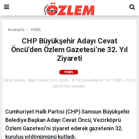
Anasayfa
YEREL
CHP Büyükşehir Adayı Cevat
Öncü’den Özlem Gazetesi’ne 32. Yıl
Ziyareti
YEREL
(Web Sitesi) - Web Sitesi | 19.11.2025 - 10:14, Güncelleme: 19.11.2025 - 12:25
6207+ kez okundu.
Cumhuriyet Halk Partisi (CHP) Samsun Büyükşehir
Belediye Başkan Adayı Cevat Öncü, Vezirköprü
Özlem Gazetesi’ni ziyaret ederek gazetenin 32.
kuruluş yıldönümünü kutladı.