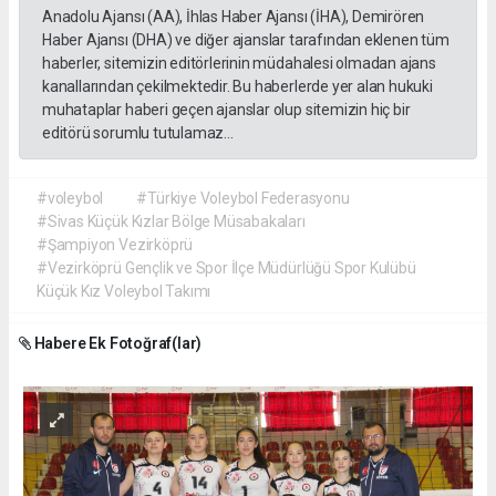
Anadolu Ajansı (AA), İhlas Haber Ajansı (İHA), Demirören
Haber Ajansı (DHA) ve diğer ajanslar tarafından eklenen tüm
haberler, sitemizin editörlerinin müdahalesi olmadan ajans
kanallarından çekilmektedir. Bu haberlerde yer alan hukuki
muhataplar haberi geçen ajanslar olup sitemizin hiç bir
editörü sorumlu tutulamaz...
#voleybol
#Türkiye Voleybol Federasyonu
#Sivas Küçük Kızlar Bölge Müsabakaları
#Şampiyon Vezirköprü
#Vezirköprü Gençlik ve Spor İlçe Müdürlüğü Spor Kulübü
Küçük Kız Voleybol Takımı
Habere Ek Fotoğraf(lar)