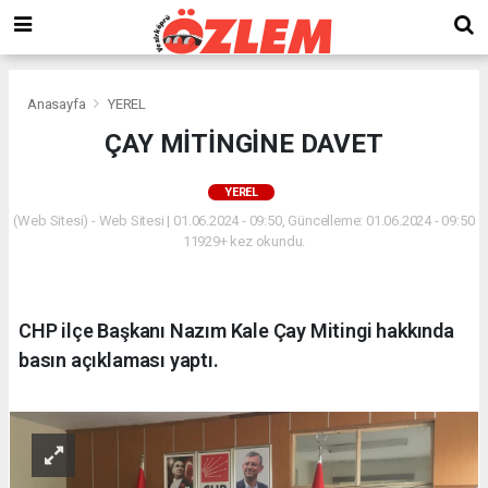
Anasayfa
YEREL
ÇAY MİTİNGİNE DAVET
YEREL
(Web Sitesi) - Web Sitesi | 01.06.2024 - 09:50, Güncelleme: 01.06.2024 - 09:50
11929+ kez okundu.
CHP ilçe Başkanı Nazım Kale Çay Mitingi hakkında
basın açıklaması yaptı.