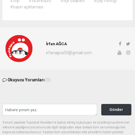
#chp
#vezirköprü
#ilçe başkanı
#çay mitingi
#basın açıklaması
İrfan AĞCA
irfanagca55@gmail.com
Okuyucu Yorumları
(0)
Gönder
Yorum yazarak Topluluk Kuralları’nı kabul etmiş bulunuyor ve vezirkopruozlem.net
sitesine yaptığınız yorumunuzla ilgili doğrudan veya dolaylı tüm sorumluluğu tek
başınıza üstleniyorsunuz. Yazılan tüm yorumlardan site yönetimi hiçbir şekilde