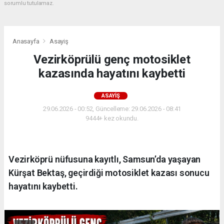
sorumlu tutulamaz.
Anasayfa
Asayiş
Vezirköprülü genç motosiklet
kazasında hayatını kaybetti
ASAYIŞ
29.06.2026 - 00:52, Güncelleme: 29.06.2026 - 08:41
9444+ kez okundu.
Vezirköprü nüfusuna kayıtlı, Samsun’da yaşayan
Kürşat Bektaş, geçirdiği motosiklet kazası sonucu
hayatını kaybetti.