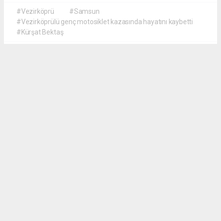
#Vezirköprü
#Samsun
#Vezirköprülü genç motosiklet kazasında hayatını kaybetti
#Kürşat Bektaş
İrfan AĞCA
irfanagca55@gmail.com
Okuyucu Yorumları
(0)
Gönder
Yorum yazarak Topluluk Kuralları’nı kabul etmiş bulunuyor ve vezirkopruozlem.net
sitesine yaptığınız yorumunuzla ilgili doğrudan veya dolaylı tüm sorumluluğu tek