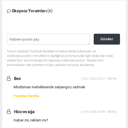
Okuyucu Yorumları
(6)
Gönder
Yorum yazarak Topluluk Kuralları’nı kabul etmiş bulunuyor ve
vezirkopruozlem.net sitesine yaptığınız yorumunuzla ilgili doğrudan veya
dolaylı tüm sorumluluğu tek başınıza üstleniyorsunuz. Yazılan tüm
yorumlardan site yönetimi hiçbir şekilde sorumlu tutulamaz.
Ben
(16.01.2026 20:37 - #8194)
Müslüman mahallesinde salyangoz satmak
Yorumu Yanıtla
Hüsrev ağa
(16.01.2026 20:49 - #8195)
Haber mi, reklam mı?