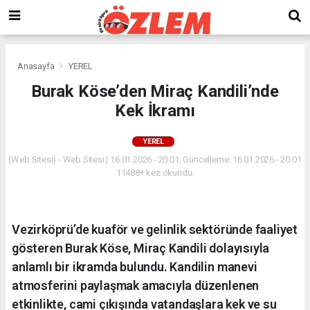
Anasayfa
YEREL
Burak Köse’den Miraç Kandili’nde
Kek İkramı
YEREL
(Web Sitesi) - Web Sitesi | 16.01.2026 - 20:01, Güncelleme: 16.01.2026 - 20:01
11488+ kez okundu.
Vezirköprü’de kuaför ve gelinlik sektöründe faaliyet
gösteren Burak Köse, Miraç Kandili dolayısıyla
anlamlı bir ikramda bulundu. Kandilin manevi
atmosferini paylaşmak amacıyla düzenlenen
etkinlikte, cami çıkışında vatandaşlara kek ve su