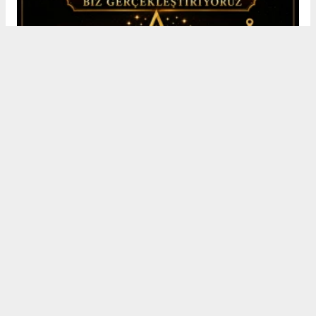
Erkek
|
Kadın
(Haberi Sesli Oku)
Kaza, Bafra ilçesi Kolay Mahallesi Koz Deresi mevkiinde
meydana geldi. Kapıkaya yönüne seyir halinde olan minibüs ile
Kürşat Bektaş’ın kullandığı motosikletin çarpışması sonucu ağır
yaralanan Bektaş, kaldırıldığı hastanede doktorların tüm