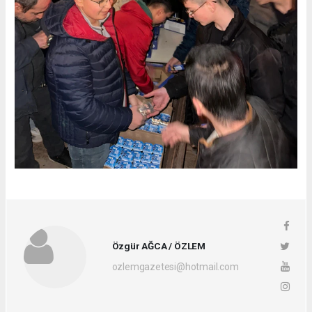
Özgür AĞCA / ÖZLEM
ozlemgazetesi@hotmail.com