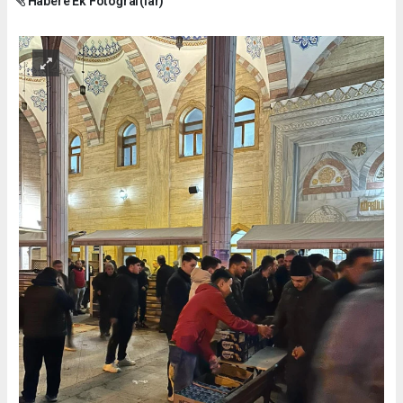
Habere Ek Fotoğraf(lar)