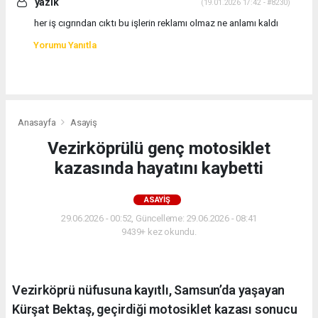
yazık
(19.01.2026 17:42 - #8230)
her iş cıgrından cıktı bu işlerin reklamı olmaz ne anlamı kaldı
Yorumu Yanıtla
Anasayfa
Asayiş
Vezirköprülü genç motosiklet
kazasında hayatını kaybetti
ASAYIŞ
29.06.2026 - 00:52, Güncelleme: 29.06.2026 - 08:41
9439+ kez okundu.
Vezirköprü nüfusuna kayıtlı, Samsun’da yaşayan
Kürşat Bektaş, geçirdiği motosiklet kazası sonucu