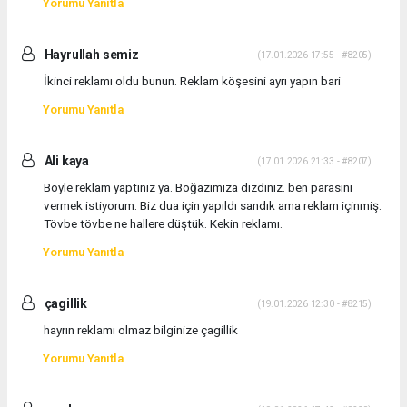
Yorumu Yanıtla
Hayrullah semiz
(17.01.2026 17:55 - #8205)
İkinci reklamı oldu bunun. Reklam köşesini ayrı yapın bari
Yorumu Yanıtla
Ali kaya
(17.01.2026 21:33 - #8207)
Böyle reklam yaptınız ya. Boğazımıza dizdiniz. ben parasını
vermek istiyorum. Biz dua için yapıldı sandık ama reklam içinmiş.
Tövbe tövbe ne hallere düştük. Kekin reklamı.
Yorumu Yanıtla
çagillik
(19.01.2026 12:30 - #8215)
hayrın reklamı olmaz bilginize çagillik
Yorumu Yanıtla