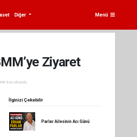
yaset
Diğer
Menü
BMM’ye Ziyaret
44+ kez okundu.
İlginizi Çekebilir
Parlar Ailesinin Acı Günü