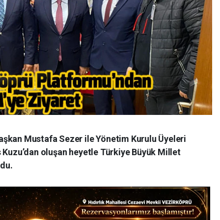
aşkan Mustafa Sezer ile Yönetim Kurulu Üyeleri
s Kuzu’dan oluşan heyetle Türkiye Büyük Millet
ndu.