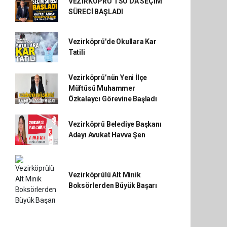
VEZİRKÖPRÜ TSO'DA SEÇİM
SÜRECİ BAŞLADI
Vezirköprü'de Okullara Kar
Tatili
Vezirköprü’nün Yeni İlçe
Müftüsü Muhammer
Özkalaycı Görevine Başladı
Vezirköprü Belediye Başkanı
Adayı Avukat Havva Şen
Vezirköprülü Alt Minik
Boksörlerden Büyük Başarı