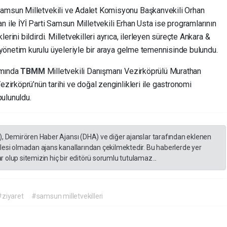
Samsun Milletvekili ve Adalet Komisyonu Başkanvekili Orhan
n ile İYİ Parti Samsun Milletvekili Erhan Usta ise programlarının
rini bildirdi. Milletvekilleri ayrıca, ilerleyen süreçte Ankara &
yönetim kurulu üyeleriyle bir araya gelme temennisinde bulundu.
amında
TBMM
Milletvekili Danışmanı Vezirköprülü Murathan
ezirköprü’nün tarihi ve doğal zenginlikleri ile gastronomi
ulunuldu.
), Demirören Haber Ajansı (DHA) ve diğer ajanslar tarafından eklenen
lesi olmadan ajans kanallarından çekilmektedir. Bu haberlerde yer
 olup sitemizin hiç bir editörü sorumlu tutulamaz...
#ziyaret
#samsun milletvekilleri