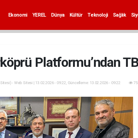
Ekonomi
YEREL
Dünya
Kültür
Teknoloji
Sağlık
Si
rköprü Platformu’ndan T
itesi) - Web Sitesi | 13.02.2026 - 09:22, Güncelleme: 13.02.2026 - 09:22
75