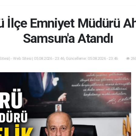
ü İlçe Emniyet Müdürü A
Samsun'a Atandı
itesi) - Web Sitesi | 05.08.2026 - 23:46, Güncelleme: 05.08.2026 - 23:46
260