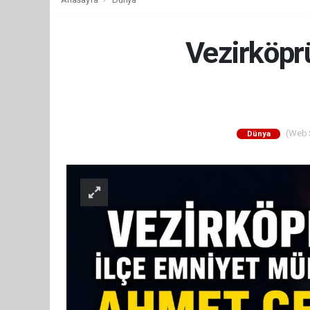
Vezirköpr
(Web S
Dünya