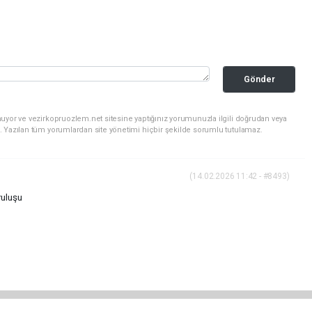
Gönder
uyor ve vezirkopruozlem.net sitesine yaptığınız yorumunuzla ilgili doğrudan veya
. Yazılan tüm yorumlardan site yönetimi hiçbir şekilde sorumlu tutulamaz.
(14.02.2026 11:42 - #8493)
ruluşu