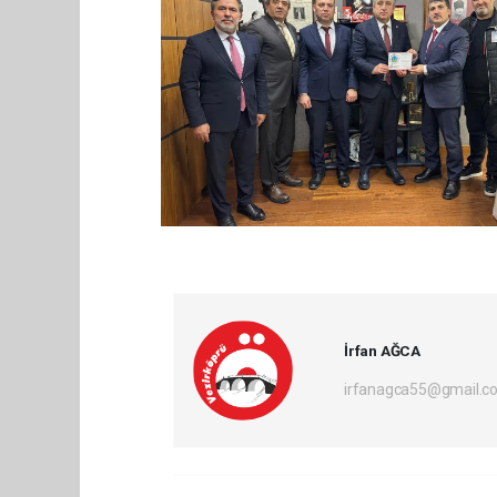
İrfan AĞCA
irfanagca55@gmail.c