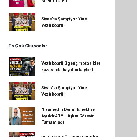
Müdürü Oldu
Sivas’ta Şampiyon Yine
Vezirköprü!
En Çok Okunanlar
Vezirköprülü genç motosiklet
kazasında hayatını kaybetti
Sivas’ta Şampiyon Yine
Vezirköprü!
Nizamettin Demir Emekliye
Ayrıldı:40 Yılı Aşkın Görevini
Tamamladı