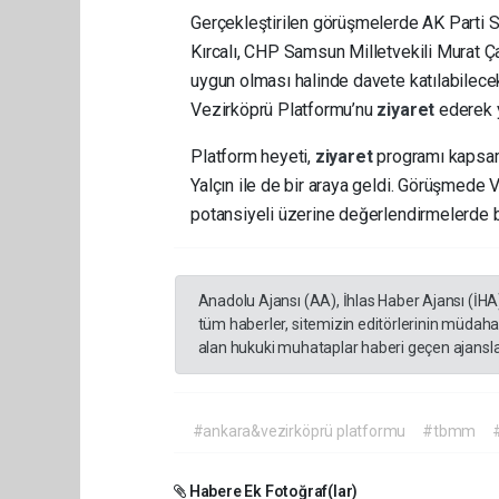
Gerçekleştirilen görüşmelerde AK Parti 
Kırcalı, CHP Samsun Milletvekili Murat Ça
uygun olması halinde davete katılabilecekle
Vezirköprü Platformu’nu
ziyaret
ederek 
Platform heyeti,
ziyaret
programı kaps
Yalçın ile de bir araya geldi. Görüşmede V
potansiyeli üzerine değerlendirmelerde b
Anadolu Ajansı (AA), İhlas Haber Ajansı (İHA
tüm haberler, sitemizin editörlerinin müdaha
alan hukuki muhataplar haberi geçen ajanslar
#ankara&vezirköprü platformu
#tbmm
Habere Ek Fotoğraf(lar)