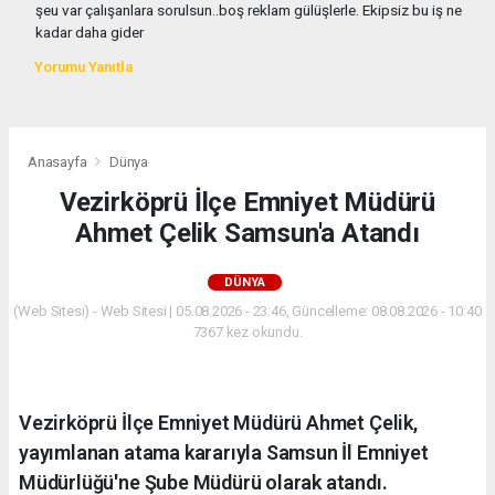
şeu var çalışanlara sorulsun..boş reklam gülüşlerle. Ekipsiz bu iş ne
kadar daha gider
Yorumu Yanıtla
Anasayfa
Dünya
Vezirköprü İlçe Emniyet Müdürü
Ahmet Çelik Samsun'a Atandı
DÜNYA
(Web Sitesi) - Web Sitesi | 05.08.2026 - 23:46, Güncelleme: 08.08.2026 - 10:40
7367 kez okundu.
Vezirköprü İlçe Emniyet Müdürü Ahmet Çelik,
yayımlanan atama kararıyla Samsun İl Emniyet
Müdürlüğü'ne Şube Müdürü olarak atandı.