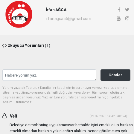
İrfan AĞCA
irfanagca55@gmail.com
Okuyucu Yorumları
(1)
Gönder
Yorum yazarak Topluluk Kuralları’nı kabul etmiş bulunuyor ve vezirkopruozlem.net
sitesine yaptığınız yorumunuzla ilgili doğrudan veya dolaylı tüm sorumluluğu tek
başınıza üstleniyorsunuz. Yazılan tüm yorumlardan site yönetimi hiçbir şekilde
sorumlu tutulamaz.
Veli
(19.02.2026 14:42 - #8524)
Belediye de mobbning uygulamasıvar herhalde işini emekli olup bırakan
emekli olmadan bıraksın yakınlarıöızı alalılım..bence görülmeuen çok