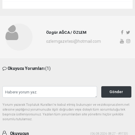
Özgür AĞCA / ÖZLEM
ozlemgazetesi@hotmail.com
Okuyucu Yorumları
(1)
Gönder
Yorum yazarak Topluluk Kuralları’nı kabul etmiş bulunuyor ve vezirkopruozlem.net
sitesine yaptığınız yorumunuzla ilgili doğrudan veya dolaylı tüm sorumluluğu tek
başınıza üstleniyorsunuz. Yazılan tüm yorumlardan site yönetimi hiçbir şekilde
sorumlu tutulamaz.
Okuyucun
(06.08.2026 08:27 - #9733)