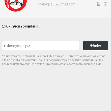
irfanagca55@gmail.com
Okuyucu Yorumları
(0)
Gönder
Yorum yazarak Topluluk Kuralları’nı kabul etmiş bulunuyor ve vezirkopruozlem.net
sitesine yaptığınız yorumunuzla ilgili doğrudan veya dolaylı tüm sorumluluğu tek
başınıza üstleniyorsunuz. Yazılan tüm yorumlardan site yönetimi hiçbir şekilde
sorumlu tutulamaz.
haber paketi
haber scripti
haber yazılımı
Tüm hakları saklı tutulmaktadır.Copyright 2026©
Haber Yazılımı:
Web Aksiyon ®