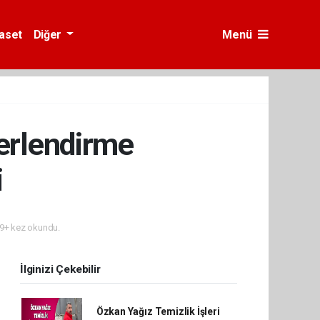
yaset
Diğer
Menü
ğerlendirme
i
9+ kez okundu.
İlginizi Çekebilir
Özkan Yağız Temizlik İşleri