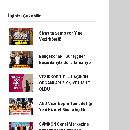
İlginizi Çekebilir
Sivas’ta Şampiyon Yine
Vezirköprü!
Bahçekonaklı Güreşçiler
Başarılarıyla Gururlandırıyor
VEZİRKÖPRÜ’LÜ LAÇİN’İN
ORGANLARI 3 KİŞİYE UMUT
OLDU
AGD Vezirköprü Temsilciliği
Yeni Hizmet Binası Açıldı
SAMKON Genel Merkezine