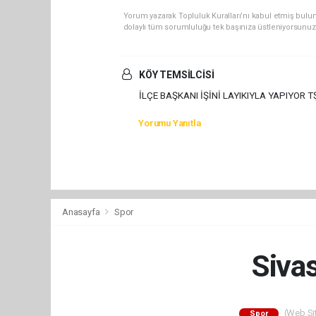
Yorum yazarak Topluluk Kuralları’nı kabul etmiş bulun
dolaylı tüm sorumluluğu tek başınıza üstleniyorsunuz
KÖY TEMSİLCİSİ
İLÇE BAŞKANI İŞİNİ LAYIKIYLA YAPIYOR T
Yorumu Yanıtla
Anasayfa
Spor
Siva
(Web Sit
Spor