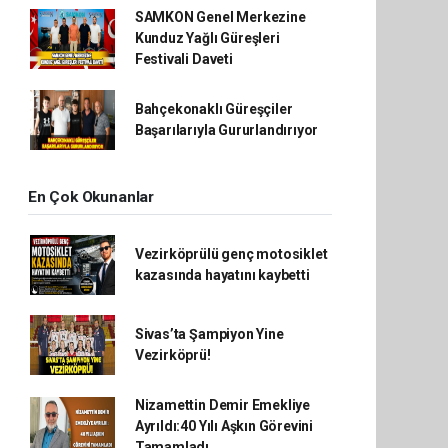
SAMKON Genel Merkezine
Kunduz Yağlı Güreşleri
Festivali Daveti
Bahçekonaklı Güreşçiler
Başarılarıyla Gururlandırıyor
En Çok Okunanlar
Vezirköprülü genç motosiklet
kazasında hayatını kaybetti
Sivas’ta Şampiyon Yine
Vezirköprü!
Nizamettin Demir Emekliye
Ayrıldı:40 Yılı Aşkın Görevini
Tamamladı