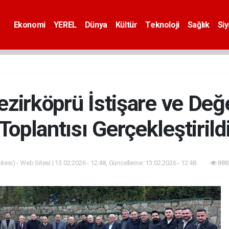
Ekonomi
YEREL
Dünya
Kültür
Teknoloji
Sağlık
Si
ezirköprü İstişare ve De
Toplantısı Gerçekleştirild
tesi) - Web Sitesi | 13.02.2026 - 12:48, Güncelleme: 13.02.2026 - 12:48
888