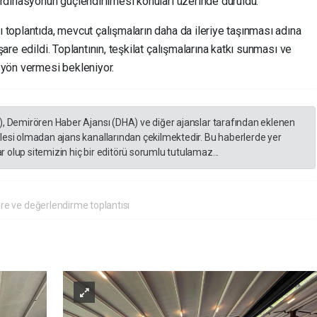
oordinasyonun güçlendirilmesi konuları üzerinde duruldu.
ı toplantıda, mevcut çalışmaların daha da ileriye taşınması adına
işare edildi. Toplantının, teşkilat çalışmalarına katkı sunması ve
yön vermesi bekleniyor.
), Demirören Haber Ajansı (DHA) ve diğer ajanslar tarafından eklenen
lesi olmadan ajans kanallarından çekilmektedir. Bu haberlerde yer
 olup sitemizin hiç bir editörü sorumlu tutulamaz...
are ve değerlendirme toplantısı