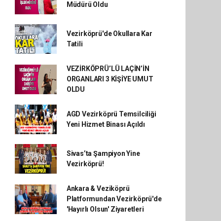
Müdürü Oldu
Vezirköprü'de Okullara Kar
Tatili
VEZİRKÖPRÜ’LÜ LAÇİN’İN
ORGANLARI 3 KİŞİYE UMUT
OLDU
AGD Vezirköprü Temsilciliği
Yeni Hizmet Binası Açıldı
Sivas’ta Şampiyon Yine
Vezirköprü!
Ankara & Veziköprü
Platformundan Vezirköprü'de
'Hayırlı Olsun' Ziyaretleri