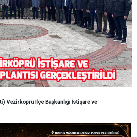
i) Vezirköprü İlçe Başkanlığı İstişare ve