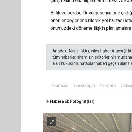
çalışmaların etkinliğinin artırılması ve k
Birlik ve beraberlik vurgusunun öne çıktığ
öneriler değerlendirilerek yol haritası ist
önümüzdeki döneme ilişkin planlamalara 
Anadolu Ajansı (AA), İhlas Haber Ajansı (İHA
tüm haberler, sitemizin editörlerinin müdaha
alan hukuki muhataplar haberi geçen ajanslar
#samsun
#vezirköprü
#ak parti
#istiş
Habere Ek Fotoğraf(lar)