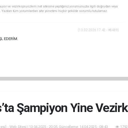
uyor ve vezirkopruozlem.net sitesine yaptığınız yorumunuzla ilgili doğrudan veya
. Yazılan tüm yorumlardan site yönetimi hiçbir şekilde sorumlu tutulamaz.
(13.02.2026 17:42 - #8489)
ŞL EDERİM.
s’ta Şampiyon Yine Vezirk
esi) - Web Sitesi | 13.04.2025 - 20:05, Güncelleme: 14.04.2025 - 08:43
1792