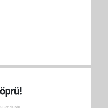
öprü!
6+ kez okundu.