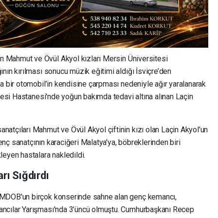
 Mahmut ve Övül Akyol kızları Mersin Üniversitesi
nın kırılması sonucu müzik eğitimi aldığı İsviçre’den
a bir otomobil’in kendisine çarpması nedeniyle ağır yaralanarak
ltesi Hastanesi'nde yoğun bakımda tedavi altına alınan Laçin
atçıları Mahmut ve Övül Akyol çiftinin kızı olan Laçin Akyol’un
Genç sanatçının karaciğeri Malatya'ya, böbreklerinden biri
eyen hastalara nakledildi.
rı Sığdırdı
 MDOB'un birçok konserinde sahne alan genç kemancı,
ancılar Yarışması'nda 3’üncü olmuştu. Cumhurbaşkanı Recep