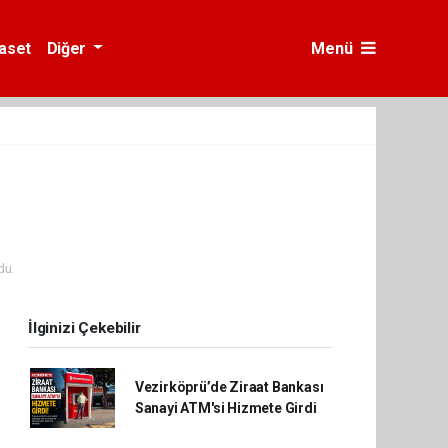
yaset
Diğer
Menü
du.
İlginizi Çekebilir
Vezirköprü’de Ziraat Bankası
Sanayi ATM'si Hizmete Girdi