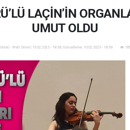
’LÜ LAÇİN’İN ORGANLA
UMUT OLDU
tesi) - Web Sitesi | 10.02.2025 - 18:38, Güncelleme: 10.02.2025 - 18:38
185