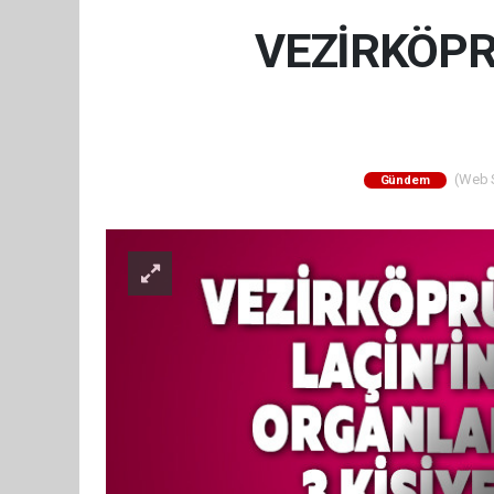
VEZİRKÖPRÜ
(Web Si
Gündem