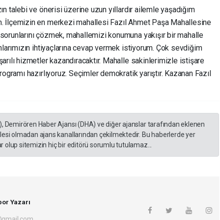
n talebi ve önerisi üzerine uzun yıllardır ailemle yaşadığım
. İlçemizin en merkezi mahallesi Fazıl Ahmet Paşa Mahallesine
sorunlarını çözmek, mahallemizi konumuna yakışır bir mahalle
nlarımızın ihtiyaçlarına cevap vermek istiyorum. Çok sevdiğim
rılı hizmetler kazandıracaktır. Mahalle sakinlerimizle istişare
rogramı hazırlıyoruz. Seçimler demokratik yarıştır. Kazanan Fazıl
), Demirören Haber Ajansı (DHA) ve diğer ajanslar tarafından eklenen
lesi olmadan ajans kanallarından çekilmektedir. Bu haberlerde yer
 olup sitemizin hiç bir editörü sorumlu tutulamaz...
or Yazarı
gmail.com