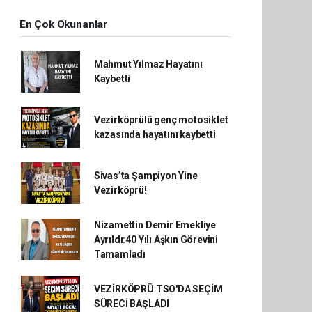
En Çok Okunanlar
Mahmut Yılmaz Hayatını
Kaybetti
Vezirköprülü genç motosiklet
kazasında hayatını kaybetti
Sivas’ta Şampiyon Yine
Vezirköprü!
Nizamettin Demir Emekliye
Ayrıldı:40 Yılı Aşkın Görevini
Tamamladı
VEZİRKÖPRÜ TSO'DA SEÇİM
SÜRECİ BAŞLADI