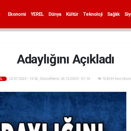
Ekonomi
YEREL
Dünya
Kültür
Teknoloji
Sağlık
Si
Adaylığını Açıkladı
22.07.2023 - 13:52, Güncelleme: 26.12.2023 - 01:14
12424+ kez okun
EL