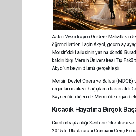
Aslen
Vezirköprü
Güldere Mahallesinden
öğrencilerden Laçin Akyol, geçen ay ayağı
Mersin’deki ailesinin yanına döndü. Burad
kaldırıldığı Mersin Üniversitesi Tıp Fakü
Akyol’un beyin ölümü gerçekleşti.
Mersin Devlet Opera ve Balesi (MDOB) san
organlarını ailesi bağışlama kararı aldı. 
Kayseri'de diğeri de Mersin'de organ bekl
Kısacık Hayatına Birçok Başa
Cumhurbaşkanlığı Senfoni Orkestrası ve
2015'te Uluslararası Grumiaux Genç Kem