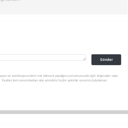
Gönder
uyor ve vezirkopruozlem.net sitesine yaptığınız yorumunuzla ilgili doğrudan veya
. Yazılan tüm yorumlardan site yönetimi hiçbir şekilde sorumlu tutulamaz.