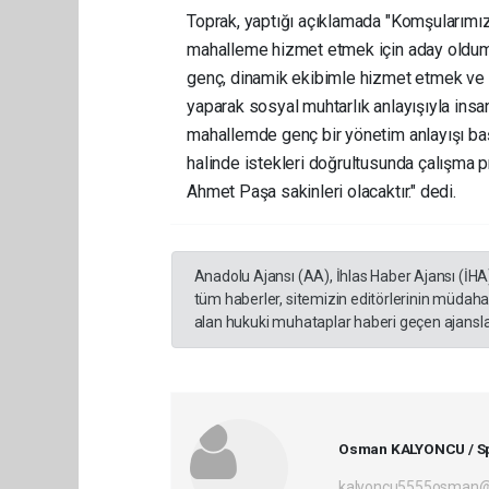
Toprak, yaptığı açıklamada "Komşularımızı
mahalleme hizmet etmek için aday oldum
genç, dinamik ekibimle hizmet etmek ve 
yaparak sosyal muhtarlık anlayışıyla insa
mahallemde genç bir yönetim anlayışı başa
halinde istekleri doğrultusunda çalışma p
Ahmet Paşa sakinleri olacaktır." dedi.
Anadolu Ajansı (AA), İhlas Haber Ajansı (İHA
tüm haberler, sitemizin editörlerinin müdaha
alan hukuki muhataplar haberi geçen ajanslar
Osman KALYONCU / Sp
kalyoncu5555osman@