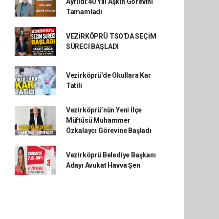
Ayrıldı:40 Yılı Aşkın Görevini
Tamamladı
VEZİRKÖPRÜ TSO'DA SEÇİM
SÜRECİ BAŞLADI
Vezirköprü'de Okullara Kar
Tatili
Vezirköprü’nün Yeni İlçe
Müftüsü Muhammer
Özkalaycı Görevine Başladı
Vezirköprü Belediye Başkanı
Adayı Avukat Havva Şen