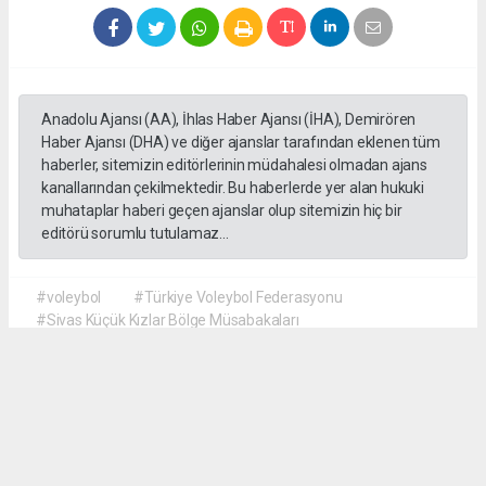
Anadolu Ajansı (AA), İhlas Haber Ajansı (İHA), Demirören
Haber Ajansı (DHA) ve diğer ajanslar tarafından eklenen tüm
haberler, sitemizin editörlerinin müdahalesi olmadan ajans
kanallarından çekilmektedir. Bu haberlerde yer alan hukuki
muhataplar haberi geçen ajanslar olup sitemizin hiç bir
editörü sorumlu tutulamaz...
#voleybol
#Türkiye Voleybol Federasyonu
#Sivas Küçük Kızlar Bölge Müsabakaları
#Şampiyon Vezirköprü
#Vezirköprü Gençlik ve Spor İlçe Müdürlüğü Spor Kulübü
Küçük Kız Voleybol Takımı
Habere Ek Fotoğraf(lar)