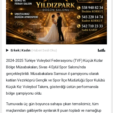
Erkek
|
Kadın
(Haberi Sesli Oku)
2024-2025 Türkiye Voleybol Federasyonu (TVF) Küçük Kızlar
Bölge Müsabakaları, Sivas 4 Eylül Spor Salonu’nda
gerçekleştirildi. Müsabakalara Samsun il şampiyonu olarak
katılan Vezirköprü Gençlik ve Spor İlçe Müdürlüğü Spor Kulübü
Küçük Kız Voleybol Takımı, gösterdiği üstün performansla
bölge şampiyonu oldu.
Turnuvada üç gün boyunca sahaya çıkan temsilcimiz, tüm
maçlarından galibiyetle ayrılarak 8 puan topladı ve namağlup