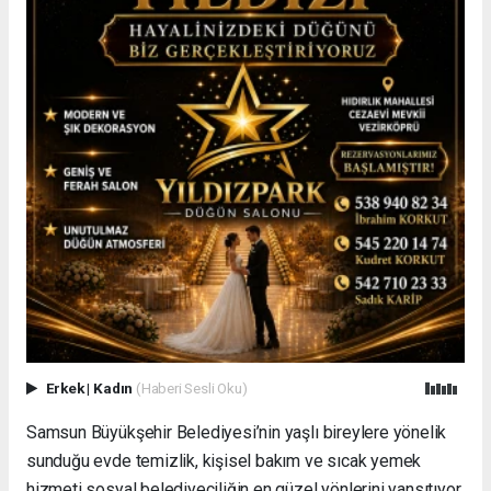
Erkek
|
Kadın
(Haberi Sesli Oku)
Samsun Büyükşehir Belediyesi’nin yaşlı bireylere yönelik
sunduğu evde temizlik, kişisel bakım ve sıcak yemek
hizmeti sosyal belediyeciliğin en güzel yönlerini yansıtıyor.