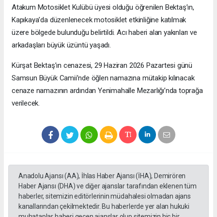
Atakum Motosiklet Kulübü üyesi olduğu öğrenilen Bektaş’ın,
Kapıkaya’da düzenlenecek motosiklet etkinliğine katılmak
üzere bölgede bulunduğu belirtildi. Acı haberi alan yakınları ve
arkadaşları büyük üzüntü yaşadı.
Kürşat Bektaş’ın cenazesi, 29 Haziran 2026 Pazartesi günü
Samsun Büyük Camii’nde öğlen namazına mütakip kılınacak
cenaze namazının ardından Yenimahalle Mezarlığı’nda toprağa
verilecek.
Anadolu Ajansı (AA), İhlas Haber Ajansı (İHA), Demirören
Haber Ajansı (DHA) ve diğer ajanslar tarafından eklenen tüm
haberler, sitemizin editörlerinin müdahalesi olmadan ajans
kanallarından çekilmektedir. Bu haberlerde yer alan hukuki
muhataplar haberi geçen ajanslar olup sitemizin hiç bir