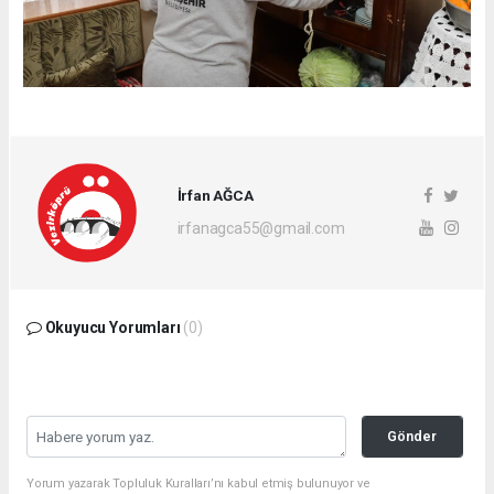
İrfan AĞCA
irfanagca55@gmail.com
Okuyucu Yorumları
(0)
Gönder
Yorum yazarak Topluluk Kuralları’nı kabul etmiş bulunuyor ve