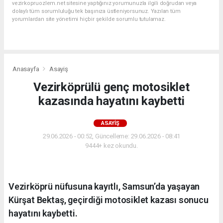
vezirkopruozlem.net sitesine yaptığınız yorumunuzla ilgili doğrudan veya
dolaylı tüm sorumluluğu tek başınıza üstleniyorsunuz. Yazılan tüm
yorumlardan site yönetimi hiçbir şekilde sorumlu tutulamaz.
Anasayfa
Asayiş
Vezirköprülü genç motosiklet
kazasında hayatını kaybetti
ASAYIŞ
29.06.2026 - 00:52, Güncelleme: 29.06.2026 - 08:41
9444+ kez okundu.
Vezirköprü nüfusuna kayıtlı, Samsun’da yaşayan
Kürşat Bektaş, geçirdiği motosiklet kazası sonucu
hayatını kaybetti.