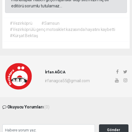
editörü sorumlu tutulamaz...
#Vezirköprü
#Samsun
#Vezirköprülü genç motosiklet kazasında hayatını kaybetti
#Kürşat Bektaş
İrfan AĞCA
irfanagca55@gmail.com
Okuyucu Yorumları
(0)
Gönder