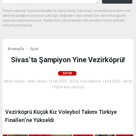
Yorum yazarak Topluluk Kuralları’nı kabul etmiş bulunuyor ve vezirkopruozlem.net
sitesine yaptığınız yorumunuzla ilgili doğrudan veya dolaylı tüm sorumluluğu tek
başınıza üstleniyorsunuz. Yazılan tüm yorumlardan site yönetimi hiçbir şekilde
sorumlu tutulamaz.
Anasayfa
Spor
Sivas’ta Şampiyon Yine Vezirköprü!
SPOR
(Web Sitesi) - Web Sitesi | 13.04.2025 - 20:05, Güncelleme: 14.04.2025 - 08:43
17926+ kez okundu.
Vezirköprü Küçük Kız Voleybol Takımı Türkiye
Finalleri’ne Yükseldi