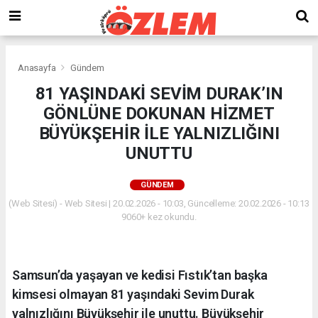
Anasayfa
Gündem
81 YAŞINDAKİ SEVİM DURAK’IN
GÖNLÜNE DOKUNAN HİZMET
BÜYÜKŞEHİR İLE YALNIZLIĞINI
UNUTTU
GÜNDEM
(Web Sitesi) - Web Sitesi | 20.02.2026 - 10:03, Güncelleme: 20.02.2026 - 10:13
9060+ kez okundu.
Samsun’da yaşayan ve kedisi Fıstık’tan başka
kimsesi olmayan 81 yaşındaki Sevim Durak
yalnızlığını Büyükşehir ile unuttu. Büyükşehir