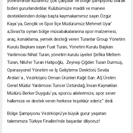
yönetiminde kızlarımız çok çalıştılar ve bölge şampiyonu olarak
bizleri gururlandırdılar. Kulübümüze maddi ve manevi
desteklerinden dolayı başta kaymakamımız sayın Özgür
Kaya`ya, Gençlik ve Spor İlçe Müdürümüz Mehmet Uyar’
a,Sivas’ta oynan bölge müsabakalararına spor malzemesi,
araç, konaklama, yemek desteği veren Turanlar Group Yönetim
Kurulu Başkanı sayın Fuat Turan, Yönetim Kurulu Başkan
Yardımcısı Nihat Turan, yönetim kurulu üyeleri Şefika Meltem
Turan, Nilüfer Turan Hatipoğlu, Zeynep Çiğden Turan Durmuş,
Operasyonel Yönetim ve İş Geliştirme Direktörü Sevda
Arslan`a , Vezirköprü Orman Ürünleri Kağıt San. AŞ Üretim
Genel Müdür Yardımcısı Tuncer Üstündağ, İnsan Kaynakları
Müdürü Berker Duygulu`ya, sporcu ailelerimize, spor sever
halkımıza ve destek veren herkese teşekkür ederiz.” dedi.
Bölge Şampiyonu Vezirköprü’ye büyük gurur yaşatan
takımımıza Türkiye Finalleri’nde başarılar diliyoruz!