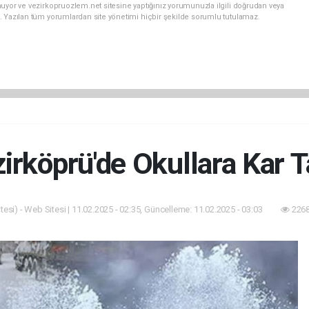
uyor ve vezirkopruozlem.net sitesine yaptığınız yorumunuzla ilgili doğrudan veya
. Yazılan tüm yorumlardan site yönetimi hiçbir şekilde sorumlu tutulamaz.
irköprü'de Okullara Kar Ta
esi) - Web Sitesi | 11.02.2025 - 02:35, Güncelleme: 11.02.2025 - 03:03
2268