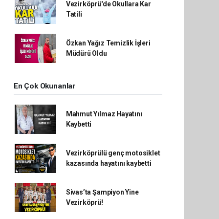
Vezirköprü'de Okullara Kar
Tatili
Özkan Yağız Temizlik İşleri
Müdürü Oldu
En Çok Okunanlar
Mahmut Yılmaz Hayatını
Kaybetti
Vezirköprülü genç motosiklet
kazasında hayatını kaybetti
Sivas’ta Şampiyon Yine
Vezirköprü!