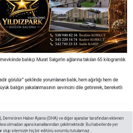
mevkiinde balıkçı Murat Salgın’ın ağlarına takılan 65 kilogramlık
nadir görülür” şeklinde yorumlanan balık, hem ağırlığı hem de
üyük balığın yakalanmasının sevincini dile getirerek, bereketli
), Demirören Haber Ajansı (DHA) ve diğer ajanslar tarafından eklenen
lesi olmadan ajans kanallarından çekilmektedir. Bu haberlerde yer
 olup sitemizin hiç bir editörü sorumlu tutulamaz...