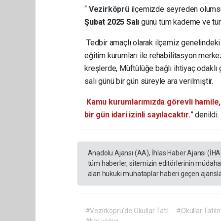
“
Vezirköprü
ilçemizde seyreden olumsu
Şubat 2025 Salı
günü tüm kademe ve türle
Tedbir amaçlı olarak ilçemiz genelindeki
eğitim kurumları ile rehabilitasyon merk
kreşlerde, Müftülüğe bağlı ihtiyaç odakl
salı günü bir gün süreyle ara verilmiştir.
Kamu kurumlarımızda görevli hamile,
bir gün idari izinli sayılacaktır.
” denildi.
Anadolu Ajansı (AA), İhlas Haber Ajansı (İHA
tüm haberler, sitemizin editörlerinin müdaha
alan hukuki muhataplar haberi geçen ajanslar
#Vezirköprü'de Okullar Tatil
#Okullar Tatil