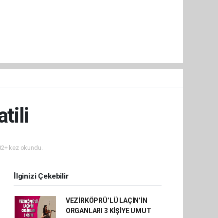
tili
2+ kez okundu.
İlginizi Çekebilir
VEZİRKÖPRÜ’LÜ LAÇİN’İN
ORGANLARI 3 KİŞİYE UMUT