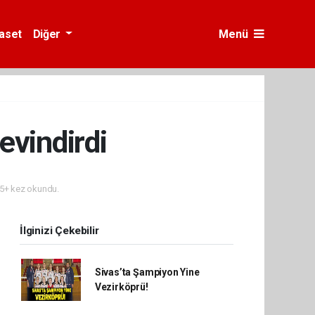
yaset
Diğer
Menü
evindirdi
5+ kez okundu.
İlginizi Çekebilir
Sivas’ta Şampiyon Yine
Vezirköprü!