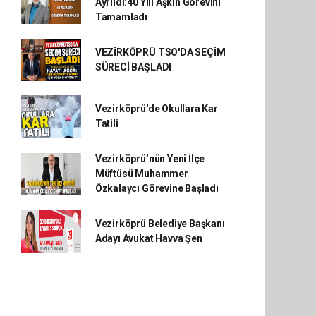
Ayrıldı:40 Yılı Aşkın Görevini
Tamamladı
VEZİRKÖPRÜ TSO'DA SEÇİM
SÜRECİ BAŞLADI
Vezirköprü'de Okullara Kar
Tatili
Vezirköprü’nün Yeni İlçe
Müftüsü Muhammer
Özkalaycı Görevine Başladı
Vezirköprü Belediye Başkanı
Adayı Avukat Havva Şen