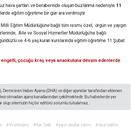
z hava şartları ve beraberinde oluşan buzlanma nedeniyle
11
rde eğitim öğretime bir gün ara verilmiştir.
 Milli Eğitim Müdürlüğüne bağlı tüm resmi, özel, örgün ve yaygın
ezlerinde, Aile ve Sosyal Hizmetler Müdürlüğü'ne bağlı
ı gündüzlü ve 4-6 yaş kuran kurslarında eğitim öğretime 11 Şubat
 engelli, çocuğu kreş veya anaokuluna devam edenlerde
), Demirören Haber Ajansı (DHA) ve diğer ajanslar tarafından eklenen
lesi olmadan ajans kanallarından çekilmektedir. Bu haberlerde yer
 olup sitemizin hiç bir editörü sorumlu tutulamaz...
mi
#Vezirköprü
#Kar Tatili
#yarın okullar varmı
#okul tatilmi