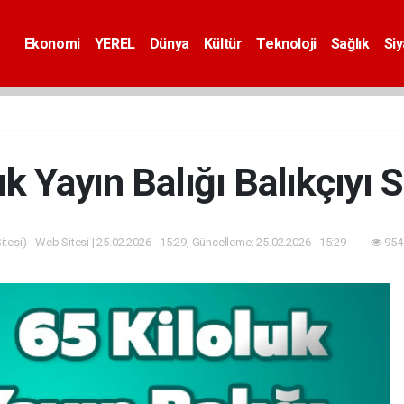
Ekonomi
YEREL
Dünya
Kültür
Teknoloji
Sağlık
Si
uk Yayın Balığı Balıkçıyı S
tesi) - Web Sitesi | 25.02.2026 - 15:29, Güncelleme: 25.02.2026 - 15:29
954