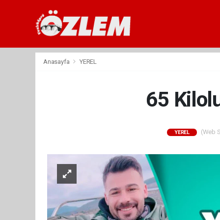
Anasayfa
YEREL
65 Kilol
(Web Si
YEREL