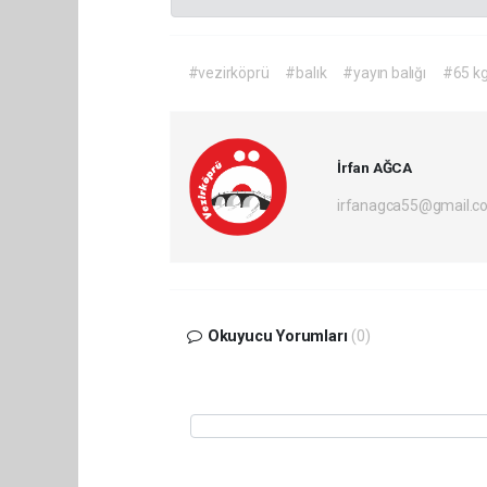
#vezirköprü
#balık
#yayın balığı
#65 k
İrfan AĞCA
irfanagca55@gmail.c
Okuyucu Yorumları
(0)