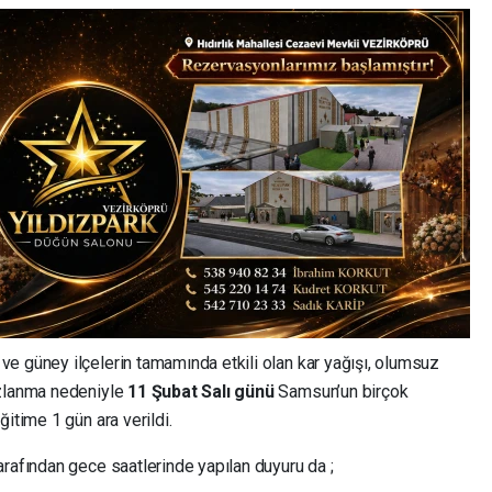
e güney ilçelerin tamamında etkili olan kar yağışı, olumsuz
uzlanma nedeniyle
11 Şubat Salı günü
Samsun’un birçok
itime 1 gün ara verildi.
tarafından gece saatlerinde yapılan duyuru da ;