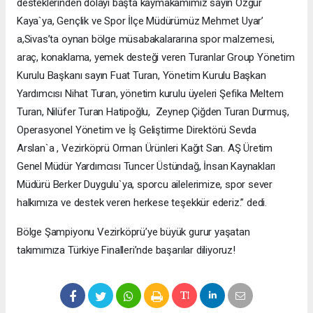
desteklerinden dolayı başta kaymakamımız sayın Özgür
Kaya`ya, Gençlik ve Spor İlçe Müdürümüz Mehmet Uyar’
a,Sivas’ta oynan bölge müsabakalararına spor malzemesi,
araç, konaklama, yemek desteği veren Turanlar Group Yönetim
Kurulu Başkanı sayın Fuat Turan, Yönetim Kurulu Başkan
Yardımcısı Nihat Turan, yönetim kurulu üyeleri Şefika Meltem
Turan, Nilüfer Turan Hatipoğlu, Zeynep Çiğden Turan Durmuş,
Operasyonel Yönetim ve İş Geliştirme Direktörü Sevda
Arslan`a , Vezirköprü Orman Ürünleri Kağıt San. AŞ Üretim
Genel Müdür Yardımcısı Tuncer Üstündağ, İnsan Kaynakları
Müdürü Berker Duygulu`ya, sporcu ailelerimize, spor sever
halkımıza ve destek veren herkese teşekkür ederiz.” dedi.
Bölge Şampiyonu Vezirköprü’ye büyük gurur yaşatan
takımımıza Türkiye Finalleri’nde başarılar diliyoruz!