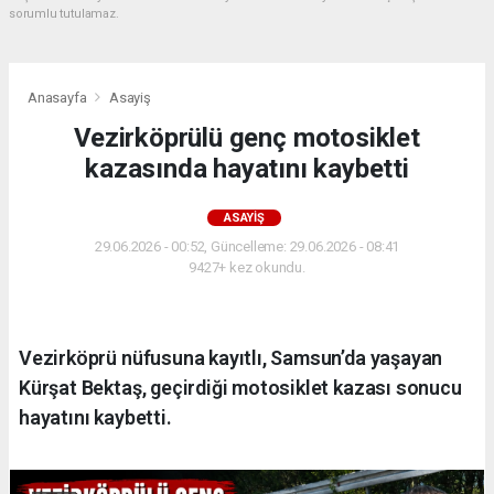
sorumlu tutulamaz.
Anasayfa
Asayiş
Vezirköprülü genç motosiklet
kazasında hayatını kaybetti
ASAYIŞ
29.06.2026 - 00:52, Güncelleme: 29.06.2026 - 08:41
9427+ kez okundu.
Vezirköprü nüfusuna kayıtlı, Samsun’da yaşayan
Kürşat Bektaş, geçirdiği motosiklet kazası sonucu
hayatını kaybetti.