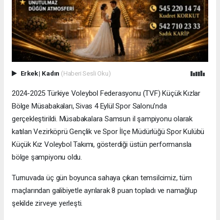
Erkek
|
Kadın
(Haberi Sesli Oku)
2024-2025 Türkiye Voleybol Federasyonu (TVF) Küçük Kızlar
Bölge Müsabakaları, Sivas 4 Eylül Spor Salonu’nda
gerçekleştirildi. Müsabakalara Samsun il şampiyonu olarak
katılan Vezirköprü Gençlik ve Spor İlçe Müdürlüğü Spor Kulübü
Küçük Kız Voleybol Takımı, gösterdiği üstün performansla
bölge şampiyonu oldu.
Turnuvada üç gün boyunca sahaya çıkan temsilcimiz, tüm
maçlarından galibiyetle ayrılarak 8 puan topladı ve namağlup
şekilde zirveye yerleşti.