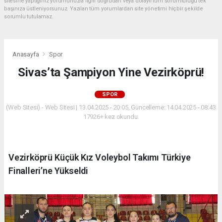
sitesine yaptığınız yorumunuzla ilgili doğrudan veya dolaylı tüm sorumluluğu tek
başınıza üstleniyorsunuz. Yazılan tüm yorumlardan site yönetimi hiçbir şekilde
sorumlu tutulamaz.
Anasayfa
Spor
Sivas’ta Şampiyon Yine Vezirköprü!
SPOR
(Web Sitesi) - Web Sitesi | 13.04.2025 - 20:05, Güncelleme: 14.04.2025 - 08:43
17926+ kez okundu.
Vezirköprü Küçük Kız Voleybol Takımı Türkiye
Finalleri’ne Yükseldi