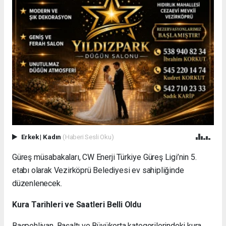
Erkek
|
Kadın
(Haberi Sesli Oku)
Güreş müsabakaları, CW Enerji Türkiye Güreş Ligi’nin 5.
etabı olarak Vezirköprü Belediyesi ev sahipliğinde
düzenlenecek.
Kura Tarihleri ve Saatleri Belli Oldu
Başpehlivan, Başaltı ve Büyükorta kategorilerindeki kura