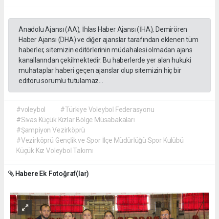
Anadolu Ajansı (AA), İhlas Haber Ajansı (İHA), Demirören
Haber Ajansı (DHA) ve diğer ajanslar tarafından eklenen tüm
haberler, sitemizin editörlerinin müdahalesi olmadan ajans
kanallarından çekilmektedir. Bu haberlerde yer alan hukuki
muhataplar haberi geçen ajanslar olup sitemizin hiç bir
editörü sorumlu tutulamaz...
#voleybol
#Türkiye Voleybol Federasyonu
#Sivas Küçük Kızlar Bölge Müsabakaları
#Şampiyon Vezirköprü
#Vezirköprü Gençlik ve Spor İlçe Müdürlüğü Spor Kulübü
Küçük Kız Voleybol Takımı
Habere Ek Fotoğraf(lar)