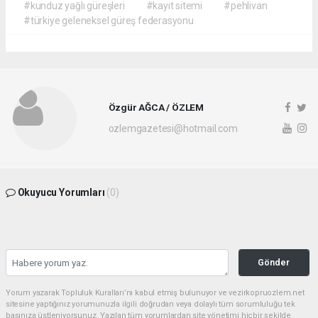
#kunduz yağlı güreşleri
#kayıt sitemi
#pehlivan
#türkiye geleneksel güreş federasyonu
Özgür AĞCA / ÖZLEM
ozlemgazetesi@hotmail.com
Okuyucu Yorumları
(0)
Gönder
Yorum yazarak Topluluk Kuralları’nı kabul etmiş bulunuyor ve vezirkopruozlem.net
sitesine yaptığınız yorumunuzla ilgili doğrudan veya dolaylı tüm sorumluluğu tek
başınıza üstleniyorsunuz. Yazılan tüm yorumlardan site yönetimi hiçbir şekilde