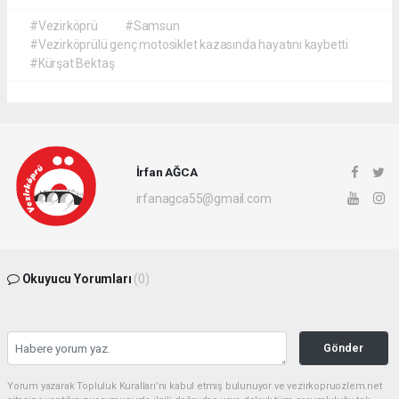
#Vezirköprü
#Samsun
#Vezirköprülü genç motosiklet kazasında hayatını kaybetti
#Kürşat Bektaş
İrfan AĞCA
irfanagca55@gmail.com
Okuyucu Yorumları
(0)
Gönder
Yorum yazarak Topluluk Kuralları’nı kabul etmiş bulunuyor ve vezirkopruozlem.net