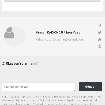
Osman KALYONCU / Spor Yazarı
kalyoncu5555osman@gmail.com
Okuyucu Yorumları
(0)
Gönder
Yorum yazarak Topluluk Kuralları’nı kabul etmiş bulunuyor ve vezirkopruozlem.net
sitesine yaptığınız yorumunuzla ilgili doğrudan veya dolaylı tüm sorumluluğu tek
başınıza üstleniyorsunuz. Yazılan tüm yorumlardan site yönetimi hiçbir şekilde