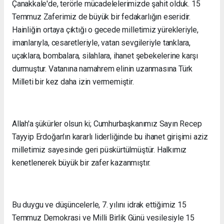
Çanakkale'de, terörle mücadelelerimizde şahit olduk. 15
Temmuz Zaferimiz de büyük bir fedakarlığın eseridir.
Hainliğin ortaya çıktığı o gecede milletimiz yürekleriyle,
imanlarıyla, cesaretleriyle, vatan sevgileriyle tanklara,
uçaklara, bombalara, silahlara, ihanet şebekelerine karşı
durmuştur. Vatanına namahrem elinin uzanmasına Türk
Milleti bir kez daha izin vermemiştir.
Allah'a şükürler olsun ki; Cumhurbaşkanımız Sayın Recep
Tayyip Erdoğan'ın kararlı liderliğinde bu ihanet girişimi aziz
milletimiz sayesinde geri püskürtülmüştür. Halkımız
kenetlenerek büyük bir zafer kazanmıştır.
Bu duygu ve düşüncelerle, 7. yılını idrak ettiğimiz 15
Temmuz Demokrasi ve Milli Birlik Günü vesilesiyle 15