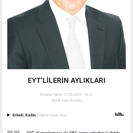
EYT’LİLERİN AYLIKLARI
Ekleme Tarihi: 12.05.2023 - 16:22
1609+ kez okundu.
Erkek
|
Kadın
(Haberi Sesli Oku)