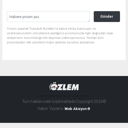
Gönder
Yorum yazarak Topluluk Kuralları’nı kabul etmiş bulunuyor ve
vezirkopruozlem.net sitesine yaptığınız yorumunuzla ilgili doğrudan veya
dolaylı tüm sorumluluğu tek başınıza üstleniyorsunuz. Yazılan tüm
yorumlardan site yönetimi hiçbir şekilde sorumlu tutulamaz.
haber paketi
haber scripti
haber yazılımı
Tüm hakları saklı tutulmaktadır.Copyright 2026©
Haber Yazılımı:
Web Aksiyon ®