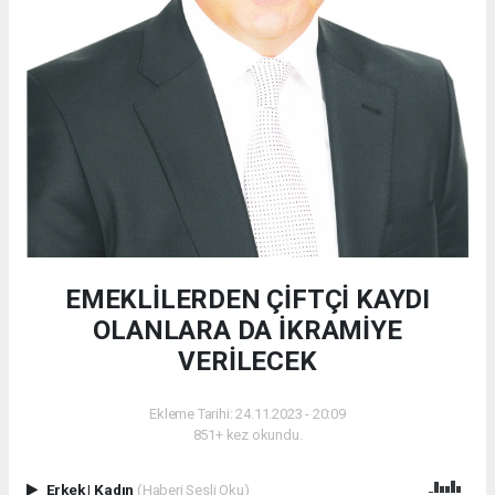
EMEKLİLERDEN ÇİFTÇİ KAYDI
OLANLARA DA İKRAMİYE
VERİLECEK
Ekleme Tarihi: 24.11.2023 - 20:09
851+ kez okundu.
Erkek
|
Kadın
(Haberi Sesli Oku)