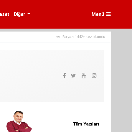
yaset
Diğer
Menü
Bu yazı 1442+ kez okundu.
Tüm Yazıları