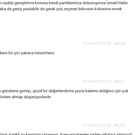
bi cadde genişletme konusu kendi partililerinize dokunuyorsa İsmail Hakkı
aha da geniş yazılabilir de gerek yok,seçmen bilincinin kökenine inmek
(19.09.2025 21:55 - #4220)
ne bir çivi çakana minnettarız
(19.09.2025 22:12 - #4221)
gündeme getirip, güzel bir değerlendirme yazısı kaleme aldığınız için çok
 önlem almayı düşünüyorlardır.
(19.09.2025 22:56 - #4222)
ların sürekli su kesintisi yaşaması, ilçeyi yönetenleri neden rahatsız etmiyor?