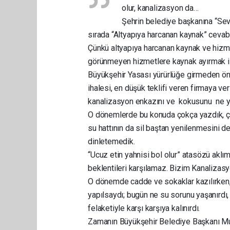
olur, kanalizasyon da…
Şehrin belediye başkanına “Sevm
sırada “Altyapıya harcanan kaynak” cevabı
Çünkü altyapıya harcanan kaynak ve hizme
görünmeyen hizmetlere kaynak ayırmak i
Büyükşehir Yasası yürürlüğe girmeden önc
ihalesi, en düşük teklifi veren firmaya veri
kanalizasyon enkazını ve kokusunu ne yaz
O dönemlerde bu konuda çokça yazdık, çiz
su hattının da sil baştan yenilenmesini d
dinletemedik.
“Ucuz etin yahnisi bol olur” atasözü aklıma 
beklentileri karşılamaz. Bizim Kanalizas
O dönemde cadde ve sokaklar kazılırken,
yapılsaydı; bugün ne su sorunu yaşanırdı
felaketiyle karşı karşıya kalınırdı.
Zamanın Büyükşehir Belediye Başkanı M