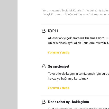
Yorum yazarak Topluluk Kuralları’nı kabul etmiş bulun
dolaylı tüm sorumluluğu tek başınıza üstleniyorsunuz
DYP Li
Ali eser abiyi çok ararsınız bulamazsınız Bu
Onlar bir başkaydı Allah uzun ömür versin Al
Yorumu Yanıtla
Şu medeniyet
Tuvaletlerde kaçımızı temizlemek için su b
havza ya bağlanıp kurtulmak
Yorumu Yanıtla
Dede rahat uyu haklı çıktın
Evet okumuştum yapılan kanalizasyon çalış