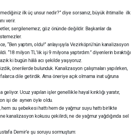
ediğiniz ilk üç unsur nedir?” diye sorsanız, büyük ihtimalle ilk
nı verir.
tler, sergilenemez; göz önünde değildir. Başkanlar da
stemezler.
e, “Ben yaptım, oldu!” anlayışıyla Vezirköprü’nün kanalizasyon
ldi. “18 milyon TL’lik işi 9 milyona yaptırdım.” diyenlerin bıraktığı
ık ki bugün hâlâ acı şekilde yaşıyoruz.
dik, önerilerde bulunduk. Kanalizasyon çalışmaları yapılırken,
efalarca dile getirdik. Ama öneriye açık olmama inat uğruna
geliyor. Ucuz yapılan işler genellikle hayal kırıklığı yaratır,
yon işi de aynen öyle oldu.
 hem su şebekesi hattı hem de yağmur suyu hattı birlikte
, ne kanalizasyon kokusu çekilirdi, ne de yağmur yağdığında sel
ustafa Demir’e şu soruyu sormuştum: