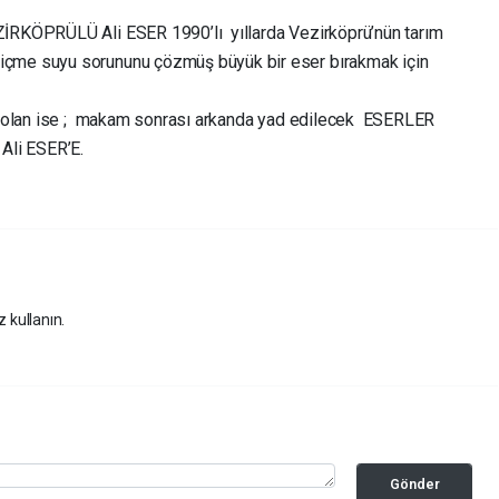
ZİRKÖPRÜLÜ Ali ESER 1990’lı yıllarda Vezirköprü’nün tarım
içme suyu sorununu çözmüş büyük bir eser bırakmak için
ıcı olan ise ; makam sonrası arkanda yad edilecek ESERLER
 Ali ESER’E.
z kullanın.
Gönder