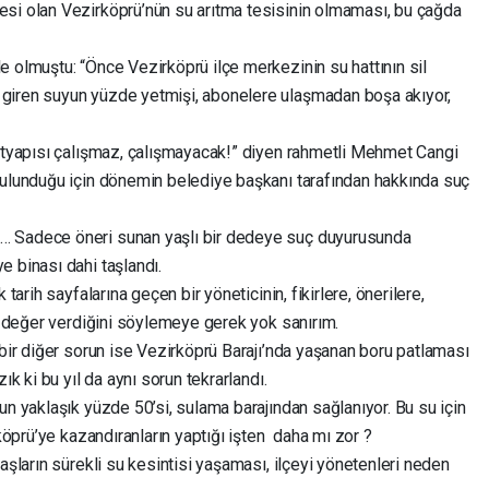
esi olan Vezirköprü’nün su arıtma tesisinin olmaması, bu çağda
 olmuştu: “Önce Vezirköprü ilçe merkezinin su hattının sil
giren suyun yüzde yetmişi, abonelere ulaşmadan boşa akıyor,
altyapısı çalışmaz, çalışmayacak!” diyen rahmetli Mehmet Cangi
bulunduğu için dönemin belediye başkanı tarafından hakkında suç
… Sadece öneri sunan yaşlı bir dedeye suç duyurusunda
e binası dahi taşlandı.
tarih sayfalarına geçen bir yöneticinin, fikirlere, önerilere,
ar değer verdiğini söylemeye gerek yok sanırım.
 bir diğer sorun ise Vezirköprü Barajı’nda yaşanan boru patlaması
ık ki bu yıl da aynı sorun tekrarlandı.
un yaklaşık yüzde 50’si, sulama barajından sağlanıyor. Bu su için
rköprü’ye kazandıranların yaptığı işten daha mı zor ?
aşların sürekli su kesintisi yaşaması, ilçeyi yönetenleri neden