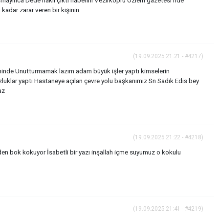
dar zarar veren bir kişinin
(19.09.2025 21:21 - #4217)
inde Unutturmamak lazım adam büyük işler yaptı kimselerin
klar yaptı Hastaneye açılan çevre yolu başkanımız Sn Sadık Edis bey
az
(19.09.2025 21:22 - #4218)
n bok kokuyor İsabetli bir yazı inşallah içme suyumuz o kokulu
(19.09.2025 21:41 - #4219)