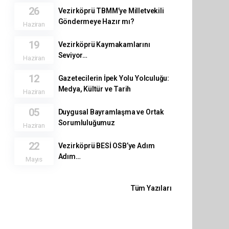
26
Vezirköprü TBMM’ye Milletvekili
Göndermeye Hazır mı?
Haziran
19
Vezirköprü Kaymakamlarını
Seviyor…
Haziran
12
Gazetecilerin İpek Yolu Yolculuğu:
Medya, Kültür ve Tarih
Haziran
05
Duygusal Bayramlaşma ve Ortak
Sorumluluğumuz
Haziran
22
Vezirköprü BESİ OSB’ye Adım
Adım…
Mayıs
Tüm Yazıları