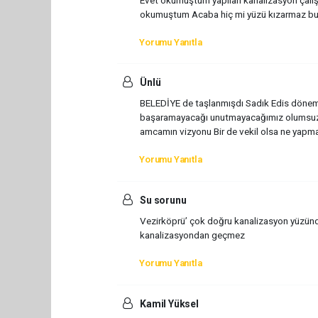
okumuştum Acaba hiç mi yüzü kızarmaz bu ka
Yorumu Yanıtla
Ünlü
BELEDİYE de taşlanmışdı Sadık Edis dönem
başaramayacağı unutmayacağımız olumsuzlu
amcamın vizyonu Bir de vekil olsa ne yapm
Yorumu Yanıtla
Su sorunu
Vezirköprü’ çok doğru kanalizasyon yüzünde
kanalizasyondan geçmez
Yorumu Yanıtla
Kamil Yüksel