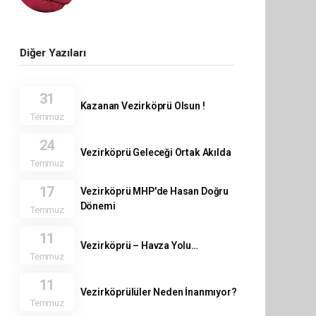
Diğer Yazıları
31
Kazanan Vezirköprü Olsun !
Temmuz
24
Vezirköprü Geleceği Ortak Akılda
Temmuz
17
Vezirköprü MHP'de Hasan Doğru
Dönemi
Temmuz
11
Vezirköprü – Havza Yolu…
Temmuz
11
Vezirköprülüler Neden İnanmıyor?
Temmuz