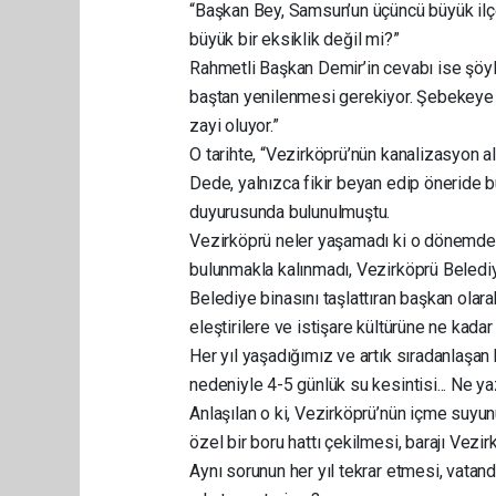
“Başkan Bey, Samsun’un üçüncü büyük ilç
büyük bir eksiklik değil mi?”
Rahmetli Başkan Demir’in cevabı ise şöyle
baştan yenilenmesi gerekiyor. Şebekeye 
zayi oluyor.”
O tarihte, “Vezirköprü’nün kanalizasyon 
Dede, yalnızca fikir beyan edip öneride 
duyurusunda bulunulmuştu.
Vezirköprü neler yaşamadı ki o dönemde
bulunmakla kalınmadı, Vezirköprü Belediy
Belediye binasını taşlattıran başkan olarak 
eleştirilere ve istişare kültürüne ne kad
Her yıl yaşadığımız ve artık sıradanlaşan
nedeniyle 4-5 günlük su kesintisi... Ne yaz
Anlaşılan o ki, Vezirköprü’nün içme suyun
özel bir boru hattı çekilmesi, barajı Vezi
Aynı sorunun her yıl tekrar etmesi, vatand