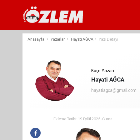
Anasayfa
Yazarlar
Hayati AĞCA
Yazı Detayı
Köşe Yazarı
Hayati AĞCA
hayatiagca@gmail.com
Ekleme Tarihi: 19 Eylül 2025 -Cuma