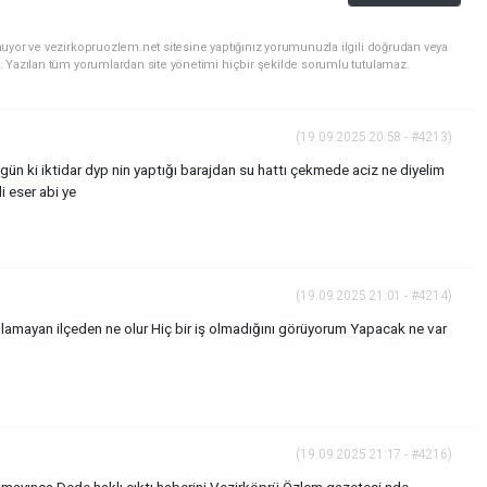
uyor ve vezirkopruozlem.net sitesine yaptığınız yorumunuzla ilgili doğrudan veya
. Yazılan tüm yorumlardan site yönetimi hiçbir şekilde sorumlu tutulamaz.
(19.09.2025 20:58 - #4213)
 gün ki iktidar dyp nin yaptığı barajdan su hattı çekmede aciz ne diyelim
i eser abi ye
(19.09.2025 21:01 - #4214)
ulamayan ilçeden ne olur Hiç bir iş olmadığını görüyorum Yapacak ne var
(19.09.2025 21:17 - #4216)
mayınca Dede haklı çıktı haberini Vezirköprü Özlem gazetesi nde