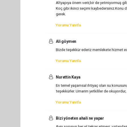
Altyapıya önem verir,bir de yetmiyormuş gi
Koç.gibi ikinci seçimi kaybedersiniz.Konu d
gerek.
Yorumu Yanıtla
Ali göymen
Bizde teşekkür ederiz memlekete hizmet ede
Yorumu Yanıtla
Nurettin Kaya
En temel yaşamsal ihtiyaç olan su konusunu 
teşekkürler. Umarım yetkililer de okuyordur,
Yorumu Yanıtla
Bizi yöneten ahali ne yapar
Aynı sorunun her yıl tekrar etmesi, vatandaş