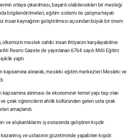
lerinin ortaya çıkarılması, başarılı olabilecekleri bir mesleği
a bilgilendirilmeleri, eğitim sistemi ile çalışma hayatı
miz insan kaynağının geliştirilmesi açısından büyük bir önem
ülkemizin meslek sahibi insan ihtiyacını karşılayabilme
ihli Resmi Gazete de yayınlanan 6764 sayılı Milli Eğitim
iklik yaptı.
m kapsamına alınarak, mesleki eğitim merkezleri Mesleki ve
ı.
im kapsamına alınması ile ekonominin temel yapı taşı olan
 ve çırak öğrencilerin ahilik kültüründen gelen usta çırak
eleri amaçlandı.
ri ve alışkanlıklarını iş esnasında geliştiren kişidir.
ri kazanmış ve ustasının gözetiminde yapabilen kişidir.