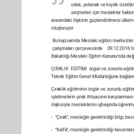
istek, yetenek ve kişilik özellik
seçmeleri için meslekler hakkınd
arasındaki ilişkinin güçlendirilmesi ülke
oluşturuyor.
Bu kapsamda Mesleki eğitim merkezleri, 
çalışmaları çerçevesinde 09.12.2016 tar
Bakanlığı Mesleki Eğitim Kanunu’nda değiş
ÇIRALIK EĞİTİMİ örgün ve zorunlu eğiti
Teknik Eğitim Genel Müdürlüğüne bağland
Çıraklık eğitiminin örgün ve zorunlu eğit
işletmelerin çırak ihtiyacının karşılanması
ilişkisiyle mesleklerini işbaşında öğrenm
- "Çırak", mesleğin gerektirdiği bilgi, bece
- "Kalfa", mesleğin gerektirdiği becerile