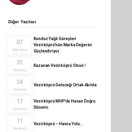
Diğer Yazıları
Kunduz Yağlı Güreşleri
07
Vezirköprü'nün Marka Değerini
Ağustos
Güçlendiriyor
31
Kazanan Vezirköprü Olsun !
Temmuz
24
Vezirköprü Geleceği Ortak Akılda
Temmuz
17
Vezirköprü MHP'de Hasan Doğru
Dönemi
Temmuz
11
Vezirköprü – Havza Yolu…
Temmuz