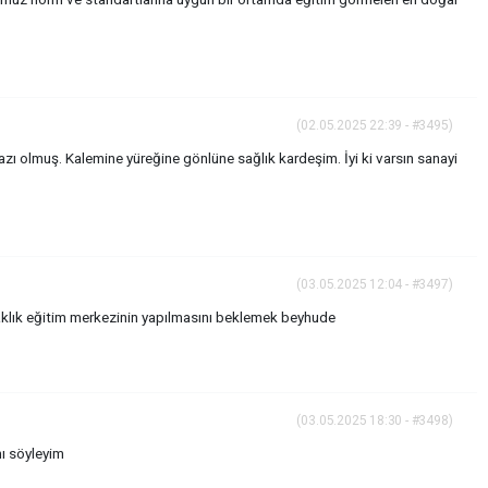
(02.05.2025 22:39 - #3495)
zı olmuş. Kalemine yüreğine gönlüne sağlık kardeşim. İyi ki varsın sanayi
(03.05.2025 12:04 - #3497)
aklık eğitim merkezinin yapılmasını beklemek beyhude
(03.05.2025 18:30 - #3498)
mı söyleyim