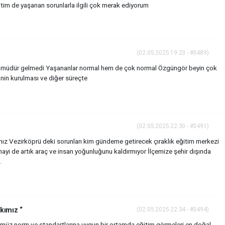
itim de yaşanan sorunlarla ilgili çok merak ediyorum
(02.05.2025 19:23 - #3489)
 müdür gelmedi Yaşananlar normal hem de çok normal Özgüngör beyin çok
 nin kurulması ve diğer süreçte
(02.05.2025 22:30 - #3491)
nız Vezirköprü deki sorunları kim gündeme getirecek çıraklık eğitim merkezi
yi de artık araç ve insan yoğunluğunu kaldırmıyor İlçemize şehir dışında
.
kımız “
(02.05.2025 22:34 - #3494)
ümüz norm ve standartlarına uygun bir ortamda eğitim görmeleri en doğal