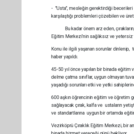
- "Usta", mesleğin gerektirdiği beceriler
karşılaştığı problemleri çözebilen ve üreti
Bu kadar önem arz eden, çırakların, kalfa
Eğitim Merkezi’nin sağlıksız ve yetersiz f
Konu ile ilgili yaşanan sorunlar dinlenip
haber yapıldı.
45-50 yıl önce yapılan bir binada eğitim
delme çatma sınıflar, uygun olmayan tuval
yaşadığı sorunları etki ve yetki sahipleri
600 aşkın öğrencinin eğitim ve öğretim 
sağlayacak çırak, kalfa ve ustaların yeti
ve standartlarına uygun bir ortamda eği
Vezirköprü Çıraklık Eğitim Merkezi, bir a
binada hizmet vereceği günü bekliyor…