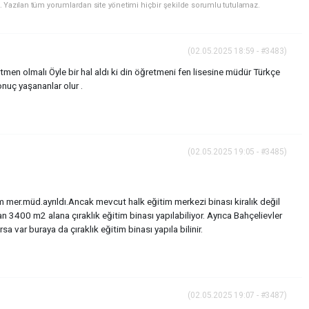
. Yazılan tüm yorumlardan site yönetimi hiçbir şekilde sorumlu tutulamaz.
(02.05.2025 18:59 - #3483)
men olmalı Öyle bir hal aldı ki din öğretmeni fen lisesine müdür Türkçe
nuç yaşananlar olur .
(02.05.2025 19:05 - #3485)
mer.müd.ayrıldı.Ancak mevcut halk eğitim merkezi binası kiralık değil
n 3400 m2 alana çıraklık eğitim binası yapılabiliyor. Ayrıca Bahçelievler
 var buraya da çıraklık eğitim binası yapıla bilinir.
(02.05.2025 19:07 - #3487)