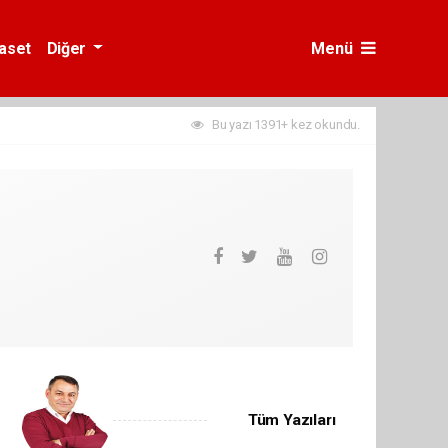
yaset
Diğer
Menü
Bu yazı 1391+ kez okundu.
Tüm Yazıları