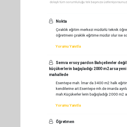
dolaylı tüm sorumluluğu tek başınıza üstleniyorsunuz
Nokta
Çıraklık eğitim merkezi müdürlü teknik öğret
öğretmeni çıraklık eğitime müdür olur ise so
Yorumu Yanıtla
Semra ersoy pardon Bahçelievler değil
küçükerlerin bağışladığı 2000 m2 arsa yeni
mahallede
Esentepe mah. İmar da 3400 m2 halk eğitim 
kendilerine ait.Esentepe mh.de imarda ayrıla
mah.Küçükerler lerin bağışladığı 2000 m2 arsa
Yorumu Yanıtla
Öğretmen