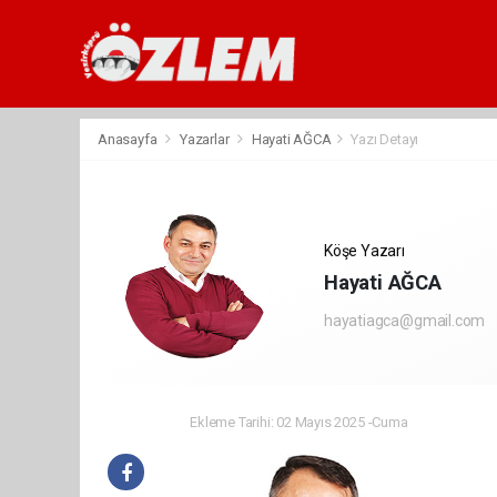
Anasayfa
Yazarlar
Hayati AĞCA
Yazı Detayı
Köşe Yazarı
Hayati AĞCA
hayatiagca@gmail.com
Ekleme Tarihi: 02 Mayıs 2025 -Cuma