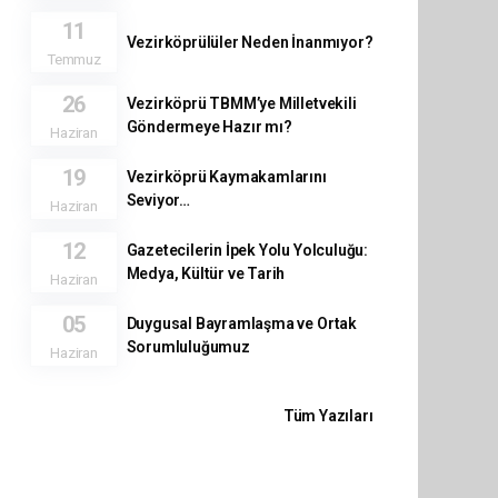
11
Vezirköprülüler Neden İnanmıyor?
Temmuz
26
Vezirköprü TBMM’ye Milletvekili
Göndermeye Hazır mı?
Haziran
19
Vezirköprü Kaymakamlarını
Seviyor…
Haziran
12
Gazetecilerin İpek Yolu Yolculuğu:
Medya, Kültür ve Tarih
Haziran
05
Duygusal Bayramlaşma ve Ortak
Sorumluluğumuz
Haziran
Tüm Yazıları