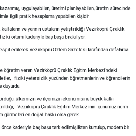
i kazanmış, uygulayabilen, üretimi planlayabilen, üretim sürecinde
mle ilgili pratik hesaplama yapabilen kişidir.
ların ve yarının ustaların yetiştirildiği Vezirköprü Çıraklık
iziki ortamı kaderiyle baş başa bırakılıyor.
, tespit edilerek Vezirköprü Özlem Gazetesi tarafından defalarca
 ve öğretim veren Vezirköprü Çıraklık Eğitim Merkezi’ndeki
etler, fiziki yetersizlik yüzünden öğretmenlerin ve öğrencilerin
ne duyurdu.
gördüğü, ülkemizin ve ilçemizin ekonomisine büyük katkı
ştirildiği, Vezirköprü Çıraklık Eğitim Merkezi’nin günümüz norm
tim görmeleri en doğal hakkı olsa gerek.
n önce kaderiyle baş başa terk edilmişlikten kurtulup, modern bir