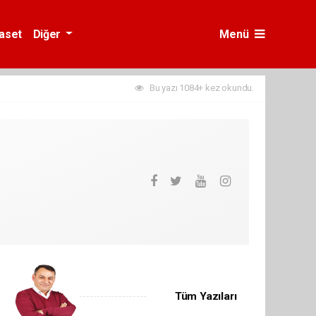
yaset
Diğer
Menü
Bu yazı 1084+ kez okundu.
Tüm Yazıları