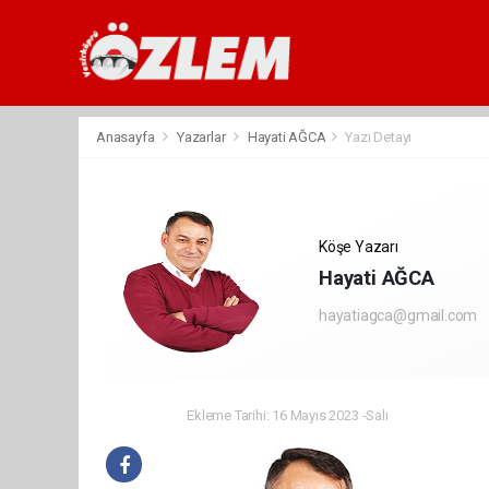
Anasayfa
Yazarlar
Hayati AĞCA
Yazı Detayı
Köşe Yazarı
Hayati AĞCA
hayatiagca@gmail.com
Ekleme Tarihi: 16 Mayıs 2023 -Salı