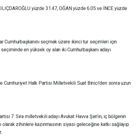
KILIÇDAROĞLU yüzde 31.47, OĞAN yüzde 6.05 ve İNCE yüzde
 Cumhurbaşkanını seçmek üzere ikinci tur seçimleri için
 seçiminde en yüksek oy alan iki Cumhurbaşkanı adayı
.
e Cumhuriyet Halk Partisi Milletvekili Suat Binici’den sonra uzun
isi 7. Sıra milletvekili adayı Avukat Havva Şen’in, iç bölgenin
ı olarak zihinlere kazınmasının siyasi geleceğine katkı sağlayıp
z.