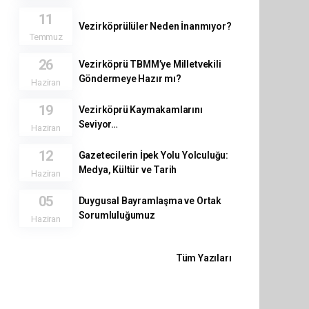
11
Vezirköprülüler Neden İnanmıyor?
Temmuz
26
Vezirköprü TBMM’ye Milletvekili
Göndermeye Hazır mı?
Haziran
19
Vezirköprü Kaymakamlarını
Seviyor…
Haziran
12
Gazetecilerin İpek Yolu Yolculuğu:
Medya, Kültür ve Tarih
Haziran
05
Duygusal Bayramlaşma ve Ortak
Sorumluluğumuz
Haziran
Tüm Yazıları