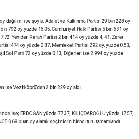
oy dağılımı ise şöyle; Adalet ve Kalkınma Partisi 29 bin 228 oy
8 bin 792 oy yüzde 16.05, Cumhuriyet Halk Partisi 5 bin 531 oy
 7.72, Yeniden Refah Partisi 2 bin 414 oy yüzde 4, 41, Zafer
Partisi 474 oy yüzde 0.87, Memleket Partisi 292 oy, yüzde 0.53,
eşil Sol Parti 72 oy yüzde 0.13, Diğerleri ise 2.994 oy yüzde
n ise Vezirköprü’den 2 bin 229 oy aldı.
erinde ise; ERDOĞAN yüzde 77.37, KILIÇDAROĞLU yüzde 17.57,
.68 puan oy alarak seçimlerin birinci turu tamamlandı.