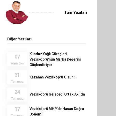
Tüm Yazıları
Diğer Yazıları
Kunduz Yağlı Güreşleri
07
Vezirköprü'nün Marka Değerini
Ağustos
Güçlendiriyor
31
Kazanan Vezirköprü Olsun !
Temmuz
24
Vezirköprü Geleceği Ortak Akılda
Temmuz
17
Vezirköprü MHP'de Hasan Doğru
Dönemi
Temmuz