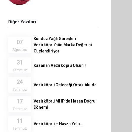
Diğer Yazıları
Kunduz Yağlı Güreşleri
07
Vezirköprü'nün Marka Değerini
Ağustos
Güçlendiriyor
31
Kazanan Vezirköprü Olsun !
Temmuz
24
Vezirköprü Geleceği Ortak Akılda
Temmuz
17
Vezirköprü MHP'de Hasan Doğru
Dönemi
Temmuz
11
Vezirköprü – Havza Yolu…
Temmuz