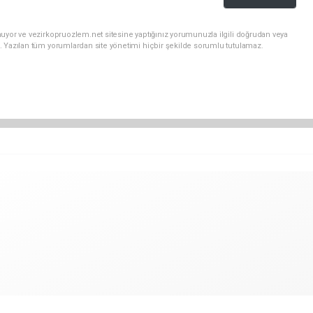
uyor ve vezirkopruozlem.net sitesine yaptığınız yorumunuzla ilgili doğrudan veya
. Yazılan tüm yorumlardan site yönetimi hiçbir şekilde sorumlu tutulamaz.