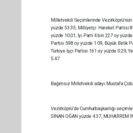
Milletvekili Seçimlerinde Vezirköprü’nün 
yüzde 53.35, Milliyetçi Hareket Partisi 
yüzde 10.01, İyi Parti 4 bin 227 oy yüzde
Partisi 598 oy yüzde 1.09, Büyük Birlik 
Türkiye İşçi Partisi 161 oy yüzde 0.29, Y
5.47.
Bağımsız Milletvekili adayı Mustafa Çoba
Vezirköprü’de Cumhurbaşkanlığı seçiml
SİNAN OĞAN yüzde 4.37, MUHARREM İNCE 0