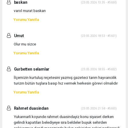
baskan
(23.05.2026 13:35 - #5650)
varol murat baskan
Yorumu Yanıtla
Umut
(23.05.2026 18:53 - #5651)
Olur mu sizce
Yorumu Yanıtla
Gurbetten selamlar
(23.05.2026 18:55 - #5652)
İlçemizin kurtuluş reçetesini yazmış gazeteci tarım hayvancılık
turizm bütün tuşlara basıp hız vermek herkesin görevi olmalıdır
Yorumu Yanıtla
Rahmet duasindan
(23.05.2026 21:58 - #5653)
Yukarınarli koyunde rahmet duasindayiz konu siyaset derken
gelindi kapatilan belediyeye sira beldeler buyuk sehirden
cokiyormus dendi masamizda bulun onkisiden sekizi narlisarayli