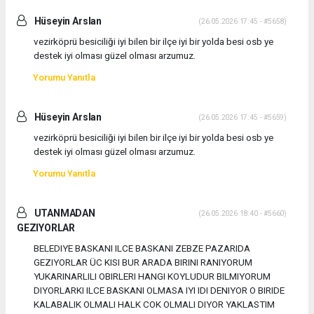
Hüseyin Arslan
(26.05.2026 17:45 - #5658)
vezirköprü besiciliği iyi bilen bir ilçe iyi bir yolda besi osb ye
destek iyi olması güzel olması arzumuz.
Yorumu Yanıtla
Hüseyin Arslan
(26.05.2026 17:45 - #5659)
vezirköprü besiciliği iyi bilen bir ilçe iyi bir yolda besi osb ye
destek iyi olması güzel olması arzumuz.
Yorumu Yanıtla
UTANMADAN
(26.05.2026 18:40 - #5660)
GEZIYORLAR
BELEDIYE BASKANI ILCE BASKANI ZEBZE PAZARIDA
GEZIYORLAR ÜC KISI BUR ARADA BIRINI RANIYORUM
YUKARINARLILI OBIRLERI HANGI KOYLUDUR BILMIYORUM
DIYORLARKI ILCE BASKANI OLMASA IYI IDI DENIYOR O BIRIDE
KALABALIK OLMALI HALK COK OLMALI DIYOR YAKLASTIM