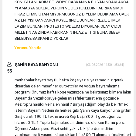
KONUYU ANLADIM BELWDIYE BASKANINA BU YANINDAKI AKCA
YI AMASYA SEKERE VERDIN VE DESTEKLEDIN FABRIKA SIMDI
IFKAZ ETMIS UTAN MIYORMUSUNUZ DIYELIM DEDIK AMA GALK
AZ EN IYISI OANCARCI KOYLERINDE BUNLARI REZIL ETMEK
LAZIM BUNLARI PROTESTO WDELIM DIYORLAR OLAY CIDDI
MILLETIN AGZINDA FABRIKANIN IFLAZ ETTIGI BUNA SEBEP
BELEDIYE BASKANI DIYORLAR
Yorumu Yanıtla
ŞAHİN KAYA KANYONU
(03.06.2026 14:50 - #5664)
55
merhabalar hayati bey Bu hafta köşe yazısı yazamadınız gerek
dışardan gelen misafirler gurbetçiler ve yoğun bayramlaşma
programı Önümüz hafta köşe yazınızda ne belirtisiniz bilmem lakin
Bayramda Vezirköprüye gelen misafirler turistlerin gözünde
Veziröprü nasıldı ve halen nasıl ? Bir yaşadığım olayıda belirtmek
isterim Bayram Nedeni ile herkes gibi Şahin kaya kanyonuına gittim
Giriş ücreti 190 TL tekne ücreti Kişi başı 300 Tl gördüğümüz
hizmet 0 TL 1 Toplu taşımalarda indirim v.s olurken Kamu pers.
Öğrenci Askeri pers. Gazi şehit yakı v.b kişilerden indirim
yapılmaması 6 yaşındaki çocuktan bile 300 Tl alınması (maliyetleri