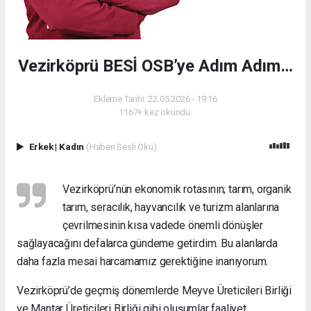
Vezirköprü BESİ OSB’ye Adım Adım…
Ekleme Tarihi: 22.05.2026 - 19:16
1167+ kez okundu.
Erkek
|
Kadın
(Haberi Sesli Oku)
Vezirköprü’nün ekonomik rotasının; tarım, organik
tarım, seracılık, hayvancılık ve turizm alanlarına
çevrilmesinin kısa vadede önemli dönüşler
sağlayacağını defalarca gündeme getirdim. Bu alanlarda
daha fazla mesai harcamamız gerektiğine inanıyorum.
Vezirköprü’de geçmiş dönemlerde Meyve Üreticileri Birliği
ve Mantar Üreticileri Birliği gibi oluşumlar faaliyet