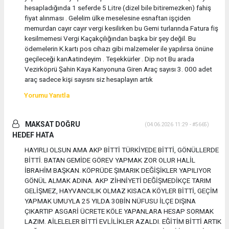
hesapladığında 1 seferde 5 Litre (dizel bile bitiremezken) fahiş
fiyat alınması . Gelelim ülke meselesine esnaftan işçiden
memurdan cayır cayır vergi kesilirken bu Gemi turlarında Fatura fiş
kesilmemesi Vergi Kaçakçılığından başka bir şey değil. Bu
ödemelerin K.kartı pos cihazı gibi malzemeler ile yapılırsa önüne
geçileceği kanAatindeyim . Teşekkürler . Dip not Bu arada
Vezirköprü Şahin Kaya Kanyonuna Giren Araç sayısı 3. 000 adet
araç sadece kişi sayısnı siz hesaplayın artık
Yorumu Yanıtla
MAKSAT DOĞRU
(04.06.2026 11:29 - #5665)
HEDEF HATA
HAYIRLI OLSUN AMA AKP BİTTİ TÜRKİYEDE BİTTİ, GÖNÜLLERDE
BİTTİ. BATAN GEMİDE GÖREV YAPMAK ZOR OLUR HALİL
İBRAHİM BAŞKAN. KÖPRÜDE ŞIMARIK DEĞİŞİKLER YAPILIYOR
GÖNÜL ALMAK ADINA. AKP ZİHNİYETİ DEĞİŞMEDİKÇE TARIM
GELİŞMEZ, HAYVANCILIK OLMAZ KISACA KÖYLER BİTTİ, GEÇİM
YAPMAK UMUYLA 25 YILDA 30BİN NÜFUSU İLÇE DIŞINA
ÇIKARTIP ASGARİ ÜCRETE KÖLE YAPANLARA HESAP SORMAK
LAZIM. AİLELELER BİTTİ EVLİLİKLER AZALDI. EĞİTİM BİTTİ ARTIK