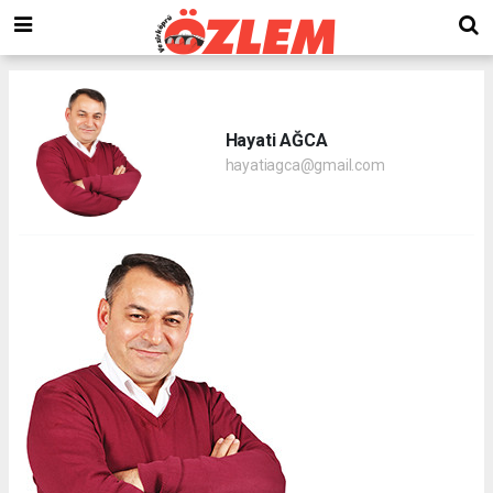
Hayati AĞCA
hayatiagca@gmail.com