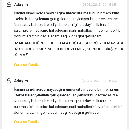
Adayım
(25.05.2026 21:00 - #5655)
İsmimi simdi aciklamayacağım üniversite mezunu bir memurum
.Belde belediyelerinin geri gelecegi soyleniyor bu gerceklesirse
Narlisaray beldesi belediye baskamligina adayim ilk icratim
sulamak icin su isine halledecam narli mahallesinin verilen dort bin
donum arazinin geri alacam saglik ocagini getirecam ,
MAKSAT DOĞRU HEDEF HATA
BOŞ LAFLA BİRŞEY OLMAZ. AKP
KÖPRÜDE GİTMEYİNCE ÜLKE DÜZELMEZ, KÖPRÜDE BİRŞEYLER
OLMAZ....
Yorumu Yanıtla
Adayım
(25.05.2026 21:00 - #5656)
İsmimi simdi aciklamayacağım üniversite mezunu bir memurum
.Belde belediyelerinin geri gelecegi soyleniyor bu gerceklesirse
Narlisaray beldesi belediye baskamligina adayim ilk icratim
sulamak icin su isine halledecam narli mahallesinin verilen dort bin
donum arazinin geri alacam saglik ocagini getirecam ,
Yorumu Yanıtla