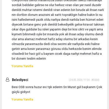
sorduk beldeler gelirse ne olur herkez viran olan yer nasil duzelir
denildi muhtar istermi denildi viran edenin biri birude ali ihsan narli
nin dortbin donum arazisini ali satti toprakligin haline bakin bi su
isini halledemedi yazik oldu narliya dendi narlida ben hizmet ederi
diyecek birtane genc yok denildi bekediyelik gelse kiravat takinan
cıkar diye gulduler bu isleri yaparim deyi bir kisi cikti ve yapti ama
kiymeti bilinmedi oyle bir insanda yok ali ihsan aday olurmu dendi
olur ama alamaz mehmet hafiz aday olurmu bir arkadas kesin
olmazda yanasmazda dedi olsa secimi alir narliyida eski haline
getirir ama kesin yanasmaz görusu oldu herkezde benim elimde
olsadedi bir haci göl u bayram cicek daga narliyi mehmet hafiz a
bir donem teslim ederim
Yorumu Yanıtla
Belediyeci
(24.05.2026 11:54 - #5654)
Besi OSB sonra huzur evi tşk ederim Sn Murat gül başkanım Çok
güçlü gidiyot
Yorumu Yanıtla