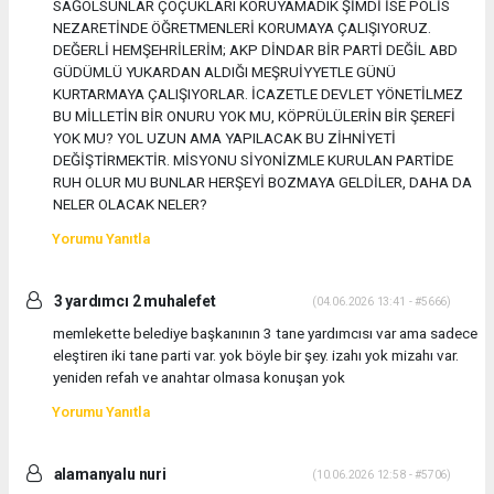
SAĞOLSUNLAR ÇOÇUKLARI KORUYAMADIK ŞİMDİ İSE POLİS
NEZARETİNDE ÖĞRETMENLERİ KORUMAYA ÇALIŞIYORUZ.
DEĞERLİ HEMŞEHRİLERİM; AKP DİNDAR BİR PARTİ DEĞİL ABD
GÜDÜMLÜ YUKARDAN ALDIĞI MEŞRUİYYETLE GÜNÜ
KURTARMAYA ÇALIŞIYORLAR. İCAZETLE DEVLET YÖNETİLMEZ
BU MİLLETİN BİR ONURU YOK MU, KÖPRÜLÜLERİN BİR ŞEREFİ
YOK MU? YOL UZUN AMA YAPILACAK BU ZİHNİYETİ
DEĞİŞTİRMEKTİR. MİSYONU SİYONİZMLE KURULAN PARTİDE
RUH OLUR MU BUNLAR HERŞEYİ BOZMAYA GELDİLER, DAHA DA
NELER OLACAK NELER?
Yorumu Yanıtla
3 yardımcı 2 muhalefet
(04.06.2026 13:41 - #5666)
memlekette belediye başkanının 3 tane yardımcısı var ama sadece
eleştiren iki tane parti var. yok böyle bir şey. izahı yok mizahı var.
yeniden refah ve anahtar olmasa konuşan yok
Yorumu Yanıtla
alamanyalu nuri
(10.06.2026 12:58 - #5706)