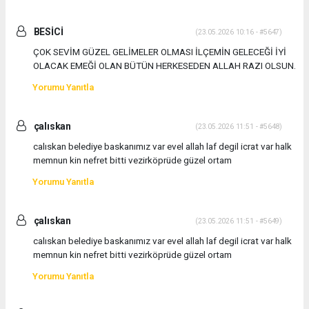
BESİCİ
(23.05.2026 10:16 - #5647)
ÇOK SEVİM GÜZEL GELİMELER OLMASI İLÇEMİN GELECEĞİ İYİ
OLACAK EMEĞİ OLAN BÜTÜN HERKESEDEN ALLAH RAZI OLSUN.
Yorumu Yanıtla
çalıskan
(23.05.2026 11:51 - #5648)
calıskan belediye baskanımız var evel allah laf degil icrat var halk
memnun kin nefret bitti vezirköprüde güzel ortam
Yorumu Yanıtla
çalıskan
(23.05.2026 11:51 - #5649)
calıskan belediye baskanımız var evel allah laf degil icrat var halk
memnun kin nefret bitti vezirköprüde güzel ortam
Yorumu Yanıtla