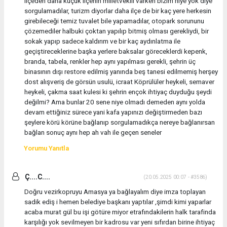
ilçeden daha küçük ilçenin milletvekili varken bizim niye yok diye
sorgulamadılar, turizm diyorlar daha ilçe de bir kaç yere herkesin
girebileceği temiz tuvalet bile yapamadılar, otopark sorununu
çözemediler halbuki çoktan yapılıp bitmiş olması gerekliydi, bir
sokak yapıp sadece kaldırım ve bir kaç aydınlatma ile
geçiştireceklerine başka yerlere baksalar göreceklerdi kepenk,
branda, tabela, renkler hep aynı yapılması gerekli, şehrin üç
binasının dışı restore edilmiş yanında beş tanesi edilmemiş herşey
dost alışveriş de görsün usulü, icraat Köprülüler heykeli, semaver
heykeli, çakma saat kulesi ki şehrin ençok ihtiyaç duyduğu şeydi
değilmi? Ama bunlar 20 sene niye olmadı demeden aynı yolda
devam ettiğiniz sürece yani kafa yapınızı değiştirmeden bazı
şeylere körü körüne bağlanıp sorgulamadıkça nereye bağlanırsan
bağlan sonuç aynı hep ah vah ile geçen seneler
Yorumu Yanıtla
Ç....C....
(20.05.2025 00:07 - #3586)
Doğru vezirkopruyu Amasya ya bağlayalım diye imza toplayan
sadik ediş i hemen belediye başkanı yaptılar ,şimdi kimi yaparlar
acaba murat gül bu işi götüre miyor etrafındakilerin halk tarafinda
karşılığı yok sevilmeyen bir kadrosu var yeni sıfırdan birine ihtiyaç