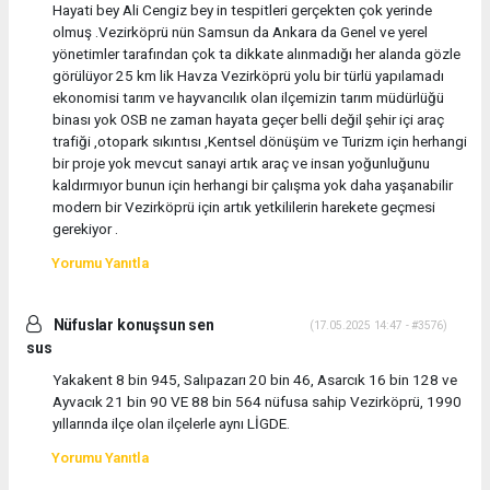
Hayati bey Ali Cengiz bey in tespitleri gerçekten çok yerinde
olmuş .Vezirköprü nün Samsun da Ankara da Genel ve yerel
yönetimler tarafından çok ta dikkate alınmadığı her alanda gözle
görülüyor 25 km lik Havza Vezirköprü yolu bir türlü yapılamadı
ekonomisi tarım ve hayvancılık olan ilçemizin tarım müdürlüğü
binası yok OSB ne zaman hayata geçer belli değil şehir içi araç
trafiği ,otopark sıkıntısı ,Kentsel dönüşüm ve Turizm için herhangi
bir proje yok mevcut sanayi artık araç ve insan yoğunluğunu
kaldırmıyor bunun için herhangi bir çalışma yok daha yaşanabilir
modern bir Vezirköprü için artık yetkililerin harekete geçmesi
gerekiyor .
Yorumu Yanıtla
Nüfuslar konuşsun sen
(17.05.2025 14:47 - #3576)
sus
Yakakent 8 bin 945, Salıpazarı 20 bin 46, Asarcık 16 bin 128 ve
Ayvacık 21 bin 90 VE 88 bin 564 nüfusa sahip Vezirköprü, 1990
yıllarında ilçe olan ilçelerle aynı LİGDE.
Yorumu Yanıtla