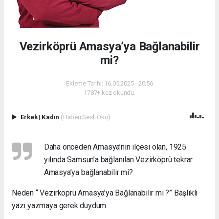
Vezirköprü Amasya’ya Bağlanabilir
mi?
Ekleme Tarihi: 16.05.2025 - 20:56
1787+ kez okundu.
Erkek
|
Kadın
(Haberi Sesli Oku)
Daha önceden Amasya’nın ilçesi olan, 1925
yılında Samsun’a bağlanılan Vezirköprü tekrar
Amasya’ya bağlanabilir mi?
Neden “ Vezirköprü Amasya’ya Bağlanabilir mi ?” Başlıklı
yazı yazmaya gerek duydum.