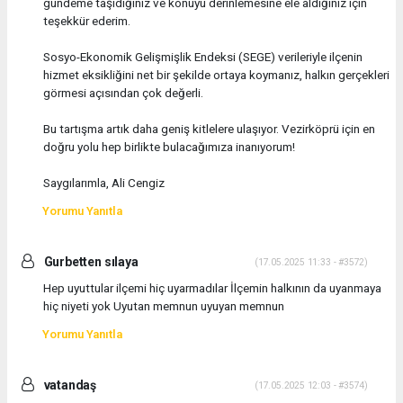
gündeme taşıdığınız ve konuyu derinlemesine ele aldığınız için
teşekkür ederim.
Sosyo-Ekonomik Gelişmişlik Endeksi (SEGE) verileriyle ilçenin
hizmet eksikliğini net bir şekilde ortaya koymanız, halkın gerçekleri
görmesi açısından çok değerli.
Bu tartışma artık daha geniş kitlelere ulaşıyor. Vezirköprü için en
doğru yolu hep birlikte bulacağımıza inanıyorum!
Saygılarımla, Ali Cengiz
Yorumu Yanıtla
Gurbetten sılaya
(17.05.2025 11:33 - #3572)
Hep uyuttular ilçemi hiç uyarmadılar İlçemin halkının da uyanmaya
hiç niyeti yok Uyutan memnun uyuyan memnun
Yorumu Yanıtla
vatandaş
(17.05.2025 12:03 - #3574)