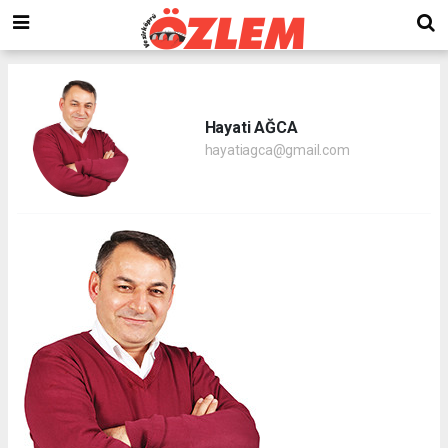
Hayati AĞCA
hayatiagca@gmail.com