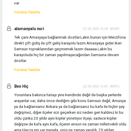
var
Yorumu Yanıtla
alamanyalu nuri
(21.05.2025 12:28 - #3587)
Tek çare Amasyaya bağlanmak dostlar.Lakin bunun için Merzifona
direkt çift gidiş ila çift geliş karayolu lazım.Amasyaya gider iken
Samsun topraklarından geçmemek lazım daaaaa.Lakin bu
karayoluda hiç bir zaman yapılmayacağından Samsuna devam
dostlar.
Yorumu Yanıtla
Ben Hiç
(22.05.2025 12:59 - #3591)
Yorumlara bakınca hatayı yine kendinde değil de başka yerlerde
arayanlar var, daha önce dediğim gibi konu Samsun değil, Amasya
ya da bağlansanız Ankara ya da bağlansanız bu kafa ile hiçbir şey
değişmez, diğer ilçeler sizi geçerken siz neden geri kaldınız ki bu
oldu çünkü 20 yıldır aynı kişiler yönetiyor ilçeyi, sadece kişiler
değişse de kafa aynı kafa, ilçenin enson ne zaman milletvekili oldu
ama Havza nın var mesela, orüs ne zaman yapıldı, 20 yıldan