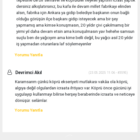
tepesine de bir semaver ile köprülüler heykeli yaptırın icraat yaptık
dersiniz alkışlatırsınız, bu kafa ile devam millet fabrikayı elinden
alsın, fabrika için Ankara ya gidip belediye başkanın onun bağlı
olduğu görüşün ilçe başkanı gidip isteyecek ama bir şey
yapmamış ama kimse konuşmasın, 20 yıldır çivi çakılmamış bir
yirmi yıl daha devam etsin ama konuşulmasın yav hehehe samsun
suçlu ben de yağcıyım ama kime belli değil, bu yağcı asıl 20 yıldır
iş yapmadan oturanlara laf söylemeyenler
Yorumu Yanıtla
Devrimci Akıl
(23.05.2025 11:06 - #3595)
Karamsarım çünkü köprü ekseriyeti mutlakası vakâa ola köprü,
algıya değil olgulardan icraata ihtiyacı var. Köprü önce gücünü iyi
uygulayıp kullanmayı bilirse herşey beraberinde icraata ve neticeye
dönüşür. selâmlar.
Yorumu Yanıtla