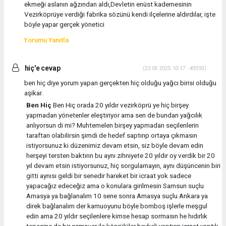
ekmeği aslanın ağzından aldı,Devletin enüst kademesinin
Vezirköprüye verdiği fabrika sözünü kendi ilçelerine aldırdılar, işte
böyle yapar gerçek yönetici
Yorumu Yanıtla
hiç'e cevap
(23.05.2025 10:17 - #3593)
ben hiç diye yorum yapan gerçekten hiç olduğu yağcı birisi olduğu
aşikar.
Ben Hiç
Ben Hiç orada 20 yıldır vezirköprü ye hiç birşey
yapmadan yönetenler eleştiriyor ama sen de bundan yağcılık
anlıyorsun di mi? Muhtemelen birşey yapmadan seçilenlerin
taraftarı olabilirsin şimdi de hedef saptırıp ortaya çıkmasın
istiyorsunuz ki düzenimiz devam etsin, siz böyle devam edin
herşeyi tersten baktırın bu aynı zihniyete 20 yıldır oy verdik bir 20
yıl devam etsin istiyorsunuz, hiç sorgulamayın, aynı düşüncenin biri
gitti aynısı geldi bir senedir hareket bir icraat yok sadece
yapacağız edeceğiz ama o konulara girilmesin Samsun suçlu
Amasya ya bağlanalım 10 sene sonra Amasya suçlu Ankara ya
direk bağlanalım der kamuoyunu böyle bomboş işlerle meşgul
edin ama 20 yıldır seçilenlere kimse hesap sormasın he hıdırlık