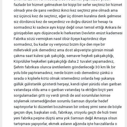
fazladır bir hizmet gelmezken bir kişiyi bir sefer seçtiniz bir hizmet
olmadı yine de şans verdiniz ikinci kez seçtiniz yine olmadı ama
siz üçüncü kez de seçtiniz, eğer üç dönem kuralına denk gelmese
siz dördüncü kez de seçerdiniz ve doğru dürüst bir hesap ta
sormadınız ki sadece aynı kişiyi değil onun temsil ettiği Ankara ile
görüşebilen aynı düşüncede ki herkesten Devletin enüst kademesi
Fabrika sözü vermişken nasıl öbür ilçeye kaptırdınız diye
sormadınız, bu kadar oy veriyoruz bizim ilçe den niye bir
milletvekili yok demediniz ama dost alışverişte görsün misali
çakma saat kulesi şak şakçılığı, semaver heykeli şakşakçılığı,
Köprülüler heykelleri şakşakçılığı daha 2 tuvalet yapamadınız,
Şehrin fabrikası olunca üretilenlerin gönderileceği 30 km lik bir
yolu bile yaptıramadınız, nerde bizim osb demediniz çünkü o
sırada o kişilerle kötü olmak istemediniz onlarda hep yukarıya
güllük gülistanlık gösterdi herşeyi, kendi işleri yürüdü olan gariban
vatandaşa oldu ama o gariban vatandaş ta ektiğini biçti yani
sorgulamadan gitti oy verdi şimdi de asıl sorumluları kimse
söylemek istemediğinden sorumlu Samsun diyorlar hedef
saptırıyorlar ki düzenleri bozulmasın bir onbeş yirmi sene de böyle
geçsin diye, başkaları osb, fabrikayı, otoyolu geçti de hızlı treni
yeni fabrika peşine düştü ama yok Samsun değil Amasya olsun
tartışması yapıyorlar, ekmek aslanın ağzında işte havzalılarda o