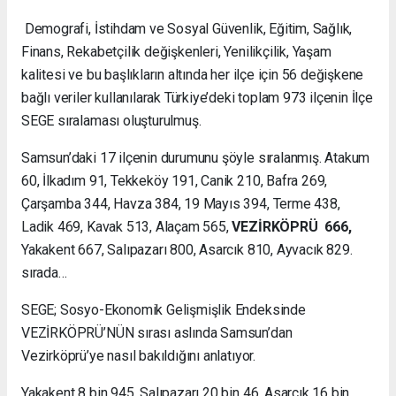
Demografi, İstihdam ve Sosyal Güvenlik, Eğitim, Sağlık,
Finans, Rekabetçilik değişkenleri, Yenilikçilik, Yaşam
kalitesi ve bu başlıkların altında her ilçe için 56 değişkene
bağlı veriler kullanılarak Türkiye’deki toplam 973 ilçenin İlçe
SEGE sıralaması oluşturulmuş.
Samsun’daki 17 ilçenin durumunu şöyle sıralanmış. Atakum
60, İlkadım 91, Tekkeköy 191, Canik 210, Bafra 269,
Çarşamba 344, Havza 384, 19 Mayıs 394, Terme 438,
Ladik 469, Kavak 513, Alaçam 565,
VEZİRKÖPRÜ 666,
Yakakent 667, Salıpazarı 800, Asarcık 810, Ayvacık 829.
sırada…
SEGE; Sosyo-Ekonomik Gelişmişlik Endeksinde
VEZİRKÖPRÜ’NÜN sırası aslında Samsun’dan
Vezirköprü’ye nasıl bakıldığını anlatıyor.
Yakakent 8 bin 945, Salıpazarı 20 bin 46, Asarcık 16 bin