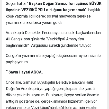
Geçen hafta
“ Başkan Doğan Samsun’un üçüncü BÜYÜK
ilçesinin VEZİRKÖPRÜ olduğunu kaçırmamalı
” başlıklı
köşe yazımla ilgili gerek sosyal medyadan gerekse
yazımın altına onlarca yorum geldi.
Vezirköprü Dernekler Federasyonu önceki başkanlarından
Ali Cengiz son günlerde “Vezirköprü Amasya’ya
bağlanmalıdır.” Vurgusunu sürekli gündemde tutuyor.
Cengiz’in yazımın altına yaptığı düşüncesini aynen sizinle
paylaşıyorum.
“ Sayın Hayati AĞCA ,
Öncelikle, Samsun Büyükşehir Belediye Başkanı Halit
Doğan’ın Vezirköprü’ye yaptığı geniş kapsamlı ziyareti
dikkat çekici buluyorum. Bu ziyaret, ilçeye verilen önemin
arttığını gösterse de, gerçek anlamda hizmet mi geliyor
yoksa yalnızca Vezirköprü’nün bağlı kalması için yapılan