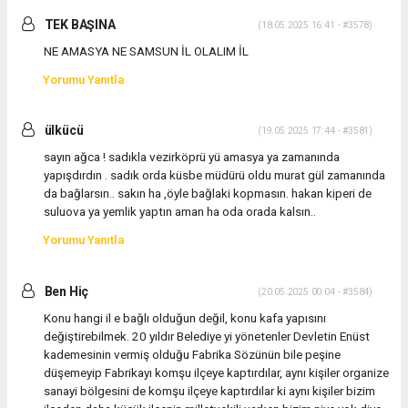
TEK BAŞINA
(18.05.2025 16:41 - #3578)
NE AMASYA NE SAMSUN İL OLALIM İL
Yorumu Yanıtla
ülkücü
(19.05.2025 17:44 - #3581)
sayın ağca ! sadıkla vezirköprü yü amasya ya zamanında
yapışdırdın . sadık orda küsbe müdürü oldu murat gül zamanında
da bağlarsın.. sakın ha ,öyle bağlaki kopmasın. hakan kiperi de
suluova ya yemlik yaptın aman ha oda orada kalsın..
Yorumu Yanıtla
Ben Hiç
(20.05.2025 00:04 - #3584)
Konu hangi il e bağlı olduğun değil, konu kafa yapısını
değiştirebilmek. 20 yıldır Belediye yi yönetenler Devletin Enüst
kademesinin vermiş olduğu Fabrika Sözünün bile peşine
düşemeyip Fabrikayı komşu ilçeye kaptırdılar, aynı kişiler organize
sanayi bölgesini de komşu ilçeye kaptırdılar ki aynı kişiler bizim