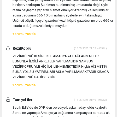
bir ilçe Vezirköprü Şu olmuş bu olmuş hiç umurumda değil Öyle
resim paylaşma yaparak hizmet olmuyor Atanmış ve seçilmişler
adına üzgünüm 666 10 bin nüfuslu ilçelerle aynı takımdayız
Üçüncü büyük ilçeydi gazeteci vezir köprü gazeteci ne oldu 666 cı
sırada olduğumuzu bilmiyor muydun
Yorumu Yanıtla
RezilKöprü
(16.05.2025 21:33 - #3561)
VEZİRKÖPRÜ KESİNLİKLE AMASYA'YA BAĞLANMALIDIR
BUNUNLA İLGİLİ ANKETLER YAPILMALIDIR SAMSUN
VEZİRKÖPRÜ YLE HİÇ İLGİLENMEMEKTEDİR Hiçbir HİZMET Ki
BUNA YOL SU YATİRİMLARI ASLA YAPILMAMAKTADIR KISACA
VEZİRKÖPRÜ SAHİPSİZDİR
Yorumu Yanıtla
Tam yol ileri
(16.05.2025 21:49 - #3563)
Sadık Edis’de de DYP den belediye başkan adayı oldu kaybetti
Sonra ne yapmıştı Amasya ya bağlanma kampanyası sonrada ak