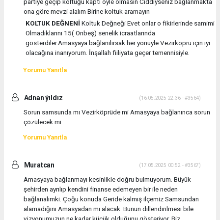
partiye geçip koltuğu kaptı öyle olmasın Ciddiyseniz bağlanmakta
ona göre mevzi alalım Birine koltuk aramayın
KOLTUK DEĞNENİ
Koltuk Değneği Evet onlar o fikirlerinde samimi
Olmadıklarını 15( Onbeş) senelik icraatlarında
gösterdiler.Amasyaya bağlanılırsak her yönüyle Vezirköprü için iyi
olacağına inanıyorum. İnşallah fiiliyata geçer temennisiyle.
Yorumu Yanıtla
Adnan ýıldız
(16.05.2025 22:36 - #3564)
Sorun samsunda mı Vezirköprüde mi Amasyaya bağlanınca sorun
çözülecek mi
Yorumu Yanıtla
Muratcan
(17.05.2025 00:52 - #3567)
Amasyaya bağlanmayı kesinlikle doğru bulmuyorum. Büyük
şehirden ayrılıp kendini finanse edemeyen bir ile neden
bağlanalımki. Çoğu konuda Geride kalmış ilçemiz Samsundan
alamadığını Amasyadan mı alacak. Bunun dillendirilmesi bile
vizyonumuzun ne kadar küçük olduğunu gösteriyor. Biz