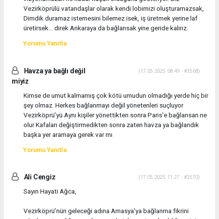
Vezirköprülü vatandaşlar olarak kendi lobimizi oluşturamazsak,
Dimdik duramaz istemesini bilemez isek, iş üretmek yerine laf
üretirsek… direk Ankaraya da bağlansak yine geride kalırız.
Yorumu Yanıtla
Havza ya bağlı değil
(17.05.2025 08:49 - #3568)
miyiz
Kimse de umut kalmamış çok kötü umudun olmadığı yerde hiç bir
şey olmaz. Herkes bağlanmayı değil yönetenleri suçluyor
Vezirköprü’yü Aynı kişiler yönettikten sonra Paris’e bağlansan ne
olur Kafaları değiştirmedikten sonra zaten havza ya bağlandık
başka yer aramaya gerek var mı
Yorumu Yanıtla
Ali Cengiz
(17.05.2025 11:27 - #3570)
Sayın Hayati Ağca,
Vezirköprü’nün geleceği adına Amasya’ya bağlanma fikrini