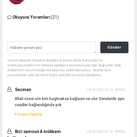
Okuyucu Yorumları
(21)
Gönder
Yorum yazarak Topluluk Kuralları’nı kabul etmiş bulunuyor ve
vezirkopruozlem.net sitesine yaptığınız yorumunuzla ilgili doğrudan veya
dolaylı tüm sorumluluğu tek başınıza üstleniyorsunuz. Yazılan tüm
yorumlardan site yönetimi hiçbir şekilde sorumlu tutulamaz.
Secmen
(16.05.2025 21:14 - #3554)
Allah rizasi icin kim baglicaksa bağlasın ne olur Senelerdir aynı
vaadler bağlandığında yok
Yorumu Yanıtla
Bizi samsun A mükkem
(16.05.2025 21:16 - #3556)