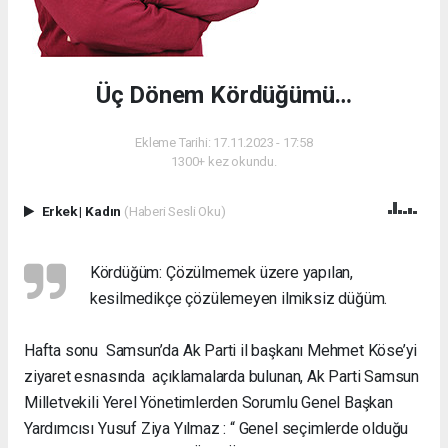
Üç Dönem Kördüğümü…
Ekleme Tarihi: 17.11.2023 - 17:58
1300+ kez okundu.
Erkek
|
Kadın
(Haberi Sesli Oku)
Kördüğüm: Çözülmemek üzere yapılan,
kesilmedikçe çözülemeyen ilmiksiz düğüm.
Hafta sonu Samsun’da Ak Parti il başkanı Mehmet Köse’yi
ziyaret esnasında açıklamalarda bulunan, Ak Parti Samsun
Milletvekili Yerel Yönetimlerden Sorumlu Genel Başkan
Yardımcısı Yusuf Ziya Yılmaz : “ Genel seçimlerde olduğu