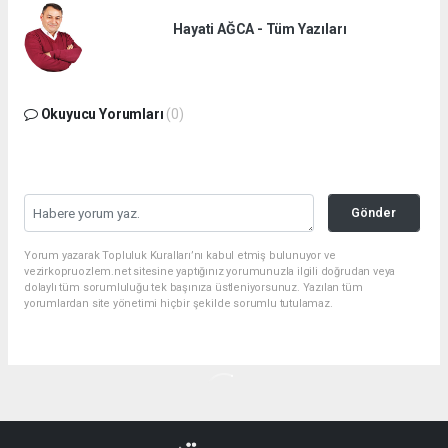
Hayati AĞCA - Tüm Yazıları
Okuyucu Yorumları
(0)
Gönder
Yorum yazarak Topluluk Kuralları’nı kabul etmiş bulunuyor ve
vezirkopruozlem.net sitesine yaptığınız yorumunuzla ilgili doğrudan veya
dolaylı tüm sorumluluğu tek başınıza üstleniyorsunuz. Yazılan tüm
yorumlardan site yönetimi hiçbir şekilde sorumlu tutulamaz.