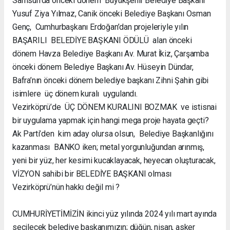
Samsun’da önceki dönem Büyükşehir Belediye Başkanı
Yusuf Ziya Yılmaz, Canik önceki Belediye Başkanı Osman
Genç, Cumhurbaşkanı Erdoğan’dan projeleriyle yılın
BAŞARILI BELEDİYE BAŞKANI ÖDÜLÜ alan önceki
dönem Havza Belediye Başkanı Av. Murat İkiz, Çarşamba
önceki dönem Belediye Başkanı Av. Hüseyin Dündar,
Bafra’nın önceki dönem belediye başkanı Zihni Şahin gibi
isimlere üç dönem kuralı uygulandı.
Vezirköprü’de ÜÇ DÖNEM KURALINI BOZMAK ve istisnai
bir uygulama yapmak için hangi mega proje hayata geçti?
Ak Parti’den kim aday olursa olsun, Belediye Başkanlığını
kazanması BANKO iken; metal yorgunluğundan arınmış,
yeni bir yüz, her kesimi kucaklayacak, heyecan oluşturacak,
VİZYON sahibi bir BELEDİYE BAŞKANI olması
Vezirköprü’nün hakkı değil mi ?
CUMHURİYETİMİZİN ikinci yüz yılında 2024 yılı mart ayında
seçilecek belediye başkanımızın; düğün, nişan, asker