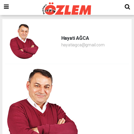
Hayati AĞCA
hayatiagca@gmail.com