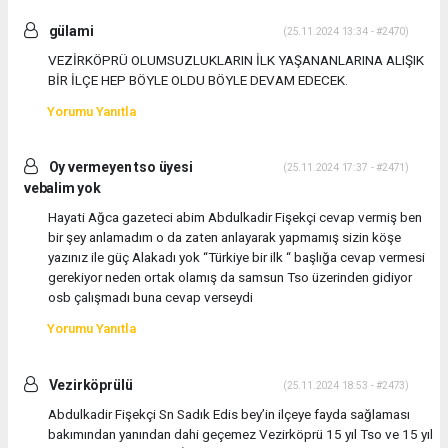
gülami
(25.11.2024 13:34 - #2470)
VEZİRKÖPRÜ OLUMSUZLUKLARIN İLK YAŞANANLARINA ALIŞIK
BİR İLÇE HEP BÖYLE OLDU BÖYLE DEVAM EDECEK.
Yorumu Yanıtla
Oy vermeyen tso üyesi
(25.11.2024 17:37 - #2471)
vebalim yok
Hayati Ağca gazeteci abim Abdulkadir Fişekçi cevap vermiş ben
bir şey anlamadım o da zaten anlayarak yapmamış sizin köşe
yazınız ile güç Alakadı yok “Türkiye bir ilk “ başlığa cevap vermesi
gerekiyor neden ortak olamış da samsun Tso üzerinden gidiyor
osb çalışmadı buna cevap verseydi
Yorumu Yanıtla
Vezirköprülü
(25.11.2024 18:53 - #2473)
Abdulkadir Fişekçi Sn Sadık Edis bey’in ilçeye fayda sağlaması
bakımından yanından dahi geçemez Vezirköprü 15 yıl Tso ve 15 yıl