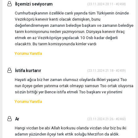
İlçemizi seviyorum
(23.11.2024 20:11 - #2458)
Cumhurbaşkanının özellikle canlı yayında tüm Türkiyenin önünde
Vezirköprü kenevir kenti olacak demişken, bunu
değerlendiremeyen zamanın belediye başkanı ve zamanın belediye
tarım komisyonunu neden yazmıyorsun. Dünyaya kenevir ihraç
etmek en az Vezirköprüye yapılacak 10 Osb kadar değerli
olacakttı. Bu tarım komisyonunda kimler vardı
Yorumu Yanıtla
İstifa kurtarır
(23.11.2024 21:18 - #2459)
Hayati ağca biz her zaman olumsuz olaylarda ilkleri yaşarız Tso
nun ilçeye gelen yatırıma ortak olmayıp samsun Tso ortak oluyorsa
sözün bittiği yer Bence istifa etmeli Tso başkanı ve yönetimi
Yorumu Yanıtla
Ar
(23.11.2024 21:26 - #2460)
Hangi vicdan be abi Allah korkusu olanda vicdan olur biz bu iki
adamın yüzünden ilçeyi terk ettik soluğu Merzifon da aldık.