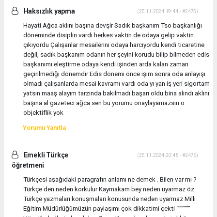
Haksızlık yapma
(25.11.2024 19:44 - #2475)
Hayati Ağca aklını başına devşir Sadık başkanım Tso başkanlığı
döneminde disiplin vardı herkes vaktin de odaya gelip vaktin
çıkıyordu Çalışanlar mesailerini odaya harcıyordu kendi ticaretine
değil, sadık başkanım odanın her şeyini korudu bilip bilmeden edis
başkanımı eleştirme odaya kendi işinden arda kalan zaman
geçirilmediği dönemdir Edis dönemi önce işim sonra oda anlayışı
olmadı çalışanlarda mesai kavramı vardı oda yı yan iş yeri sigortam
yatsın maaş alayım tarzında bakılmadı başarı oldu bina alındı aklını
başına al gazeteci ağca sen bu yorumu onaylayamazsın o
objektiflik yok
Yorumu Yanıtla
Emekli Türkçe
(25.11.2024 20:48 - #2476)
öğretmeni
Türkçesi aşağıdaki paragrafın anlamı ne demek . Bilen var mı ?
Türkçe den neden korkulur Kaymakam bey neden uyarmaz öz
Türkçe yazmaları konuşmaları konusunda neden uyarmaz Milli
Eğitim Müdürlüğümüzün paylaşımı çok dikkatimi çekti “””””””