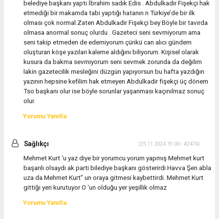
belediye başkanı yaptı İbrahim sadık Edis . Abdulkadir Fişekçi hak
etmediği bir makamda tabi yaptığı hatanın n Türkiye’de bir ilk
olması çok normal.Zaten Abdulkadir Fişekçi bey Böyle bir tavırda
olmasa anormal sonuç olurdu . Gazeteci seni sevmiyorum ama
seni takip etmeden de edemiyorum çünkü can alıcı gündem
oluşturan köşe yazıları kaleme aldığını biliyorum. Kişisel olarak
kusura da bakma sevmiyorum seni sevmek zorunda da değilim
lakin gazetecilik mesleğini düzgün yapıyorsun bu hafta yazdığın
yazının hepsine kefilim hak etmeyen Abdulkadir fişekçi üç dönem
Tso başkanı olur ise böyle sorunlar yaşanması kaçınılmaz sonuç
olur.
Yorumu Yanıtla
Sağlıkçı
(25.11.2024 19:00 - #2474)
Mehmet Kurt ‘u yaz diye bir yorumcu yorum yapmış Mehmet kurt
başarılı olsaydı ak parti bilediye başkanı gösterirdi Havva Şen abla
uza da Mehmet Kurt” un oraya gitmesi kaybettirdi. Mehmet Kurt
gittiği yeri kurutuyor O ‘un olduğu yer yeşillik olmaz
Yorumu Yanıtla