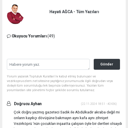
Hayati AĞCA - Tüm Yazıları
Okuyucu Yorumları
(49)
Gönder
Yorum yazarak Topluluk Kuralları’nı kabul etmiş bulunuyor ve
vezirkopruozlem.net sitesine yaptığınız yorumunuzla ilgili doğrudan veya
dolaylı tüm sorumluluğu tek başınıza üstleniyorsunuz. Yazılan tüm
yorumlardan site yönetimi hiçbir şekilde sorumlu tutulamaz.
Doğrucu Ayhan
(22.11.2024 18:51 - #2436)
Çok doğru yazmış gazeteci Sadık ile Abdülkadir akraba değil mi
onların kayıkçı dövüşüne bakmayın aynı kafa aynı zihniyet
Vezirköprü ‘nün çocukları inşaatta çalışsın öyle bir dertleri olsaydı