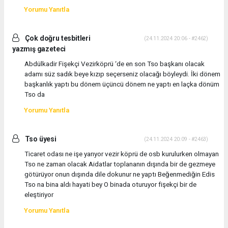
Yorumu Yanıtla
Çok doğru tesbitleri
(24.11.2024 20:06 - #2462)
yazmış gazeteci
Abdülkadir Fişekçi Vezirköprü ‘de en son Tso başkanı olacak
adamı süz sadık beye kızıp seçerseniz olacağı böyleydi. İki dönem
başkanlık yaptı bu dönem üçüncü dönem ne yaptı en laçka dönüm
Tso da
Yorumu Yanıtla
Tso üyesi
(24.11.2024 20:09 - #2463)
Ticaret odası ne işe yarıyor vezir köprü de osb kurulurken olmayan
Tso ne zaman olacak Aidatlar toplananın dışında bir de gezmeye
götürüyor onun dışında dile dokunur ne yaptı Beğenmediğin Edis
Tso na bina aldı hayati bey O binada oturuyor fişekçi bir de
eleştiriyor
Yorumu Yanıtla