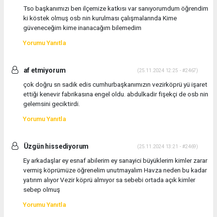
Tso başkanımızı ben ilçemize katkısı var sanıyorumdum öğrendim
ki köstek olmuş osb nin kurulması çalışmalarında Kime
güveneceğim kime inanacağım bilemedim
Yorumu Yanıtla
af etmiyorum
(25.11.2024 12:25 - #2467)
çok doğru sn sadık edis cumhurbaşkanımızın vezirköprü yü işaret
ettiği kenevir fabrikasına engel oldu. abdulkadir fişekçi de osb nin
gelemsini geciktirdi.
Yorumu Yanıtla
Üzgün hissediyorum
(25.11.2024 13:21 - #2469)
Ey arkadaşlar ey esnaf abilerim ey sanayici büyüklerim kimler zarar
vermiş köprümüze öğrenelim unutmayalım Havza neden bu kadar
yatırım alıyor Vezir köprü almıyor sa sebebi ortada açık kimler
sebep olmuş
Yorumu Yanıtla