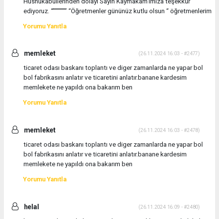
Hüsnükabullerinden dolayı Sayın Kaymakam'ımıza teşekkür
ediyoruz. “””””””” “Öğretmenler gününüz kutlu olsun “ öğretmenlerim
Yorumu Yanıtla
memleket
(26.11.2024 16:03 - #2477)
ticaret odası baskanı toplantı ve diger zamanlarda ne yapar bol
bol fabrikasını anlatır ve ticaretini anlatır.banane kardesim
memlekete ne yapıldı ona bakarım ben
Yorumu Yanıtla
memleket
(26.11.2024 16:03 - #2478)
ticaret odası baskanı toplantı ve diger zamanlarda ne yapar bol
bol fabrikasını anlatır ve ticaretini anlatır.banane kardesim
memlekete ne yapıldı ona bakarım ben
Yorumu Yanıtla
helal
(26.11.2024 16:09 - #2480)