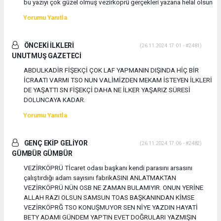
bu yazıyı çok güzel olmuş vezirkoprü gerçekleri yazana helal olsun
Yorumu Yanıtla
ÖNCEKİ İLKLERİ
(26.11.2024 17:01 - #2481)
UNUTMUŞ GAZETECİ
ABDULKADİR FİŞEKÇİ ÇOK LAF YAPMANIN DIŞINDA HİÇ BİR
İCRAATI VARMI TSO NUN VALİMİZDEN MEKAM İSTEYEN İLKLERİ
DE YAŞATTI SN FİŞEKÇİ DAHA NE İLKER YAŞARIZ SÜRESİ
DOLUNCAYA KADAR.
Yorumu Yanıtla
GENÇ EKİP GELİYOR
(26.11.2024 17:06 - #2482)
GÜMBÜR GÜMBÜR
VEZİRKÖPRÜ Tİcaret odası başkanı kendi parasını arsasını
çalıştırdığı adam sayısını fabrikASINI ANLATMAKTAN
VEZİRKÖPRÜ NÜN OSB NE ZAMAN BULAMIYIR. ONUN YERİNE
ALLAH RAZI OLSUN SAMSUN TOAS BAŞKANINDAN KİMSE
VEZİRKÖPRĞ TSO KONUŞMUYOR SEN NİYE YAZDIN HAYATİ
BETY ADAMI GÜNDEM YAPTIN EVET DOĞRULARI YAZMIŞIN