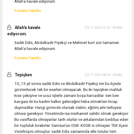
Allah'a havale ediyorum.
Yorumu Yanıtla
Allah'a havale
(23.11.2024 01:33 - #2444)
ediyorum.
Sadık Edis, Abdulkadir Fişekçi ve Mehmet kurt sizi tamamen
Allah'a havale ediyorum.
Yorumu Yanıtla
Tepişken
(23.11.2024 08:50 - #2446)
10_15 yıl sonra sadık Edis ve Abdulkadir Fişekçi nin bu ilçede
gösterilecek tek bir eserleri olmayacak. Bu iki tepişken mahluk
kısır çekişme ve ucuz işlerle zamanı boşa harcadılar. sen ben
kavgası ile bu kadim halkın geleceğini heba etmekten hicap
duymadilar. Hangi görevde olursak olalım, eğitim,aile terbiyesi
olması gerekiyor. Yönetimde ise merhamet sahibi olmak gerekiyor.
Bu vasiflarda olmayanlar tarih olurlar ve arkalarından beddua eden
bir topluluk bırakırlar. Samsun'un OSB -KOSB si olmayan TEK ilçesi
Vezirköprü olmuştur. sadık Edis zamanında elle tutulur tüm