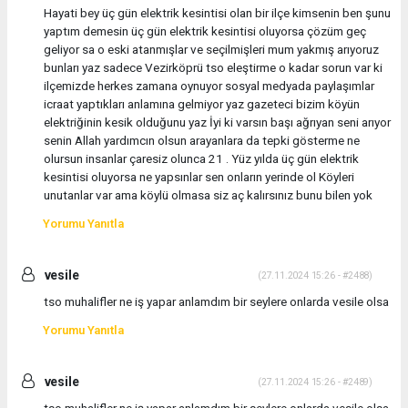
Hayati bey üç gün elektrik kesintisi olan bir ilçe kimsenin ben şunu
yaptım demesin üç gün elektrik kesintisi oluyorsa çözüm geç
geliyor sa o eski atanmışlar ve seçilmişleri mum yakmış arıyoruz
bunları yaz sadece Vezirköprü tso eleştirme o kadar sorun var ki
ilçemizde herkes zamana oynuyor sosyal medyada paylaşımlar
icraat yaptıkları anlamına gelmiyor yaz gazeteci bizim köyün
elektriğinin kesik olduğunu yaz İyi ki varsın başı ağrıyan seni arıyor
senin Allah yardımcın olsun arayanlara da tepki gösterme ne
olursun insanlar çaresiz olunca 21 . Yüz yılda üç gün elektrik
kesintisi oluyorsa ne yapsınlar sen onların yerinde ol Köyleri
unutanlar var ama köylü olmasa siz aç kalırsınız bunu bilen yok
Yorumu Yanıtla
vesile
(27.11.2024 15:26 - #2488)
tso muhalifler ne iş yapar anlamdım bir seylere onlarda vesile olsa
Yorumu Yanıtla
vesile
(27.11.2024 15:26 - #2489)