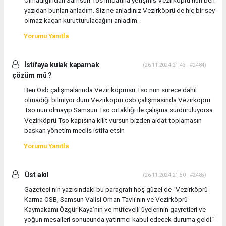
Olmadığından Samsun Tos imdatına yetişmiş Vezirköprü nün ben
yazıdan bunları anladım. Siz ne anladınız Vezirköprü de hiç bir şey
olmaz kaçan kurutturulacağını anladım.
Yorumu Yanıtla
İstifaya kulak kapamak
(26.11.2024 21:43 - #2484)
çözüm mü ?
Ben Osb çalışmalarında Vezir köprüsü Tso nun sürece dahil
olmadığı bilmiyor dum Vezirköprü osb çalışmasında Vezirköprü
Tso nun olmayıp Samsun Tso ortaklığı ile çalışma sürdürülüyorsa
Vezirköprü Tso kapısına kilit vursun bizden aidat toplamasın
başkan yönetim meclis istifa etsin
Yorumu Yanıtla
Üst akıl
(26.11.2024 21:50 - #2485)
Gazeteci nin yazısındaki bu paragrafı hoş güzel de “Vezirköprü
Karma OSB, Samsun Valisi Orhan Tavlı’nın ve Vezirköprü
Kaymakamı Özgür Kaya’nın ve mütevelli üyelerinin gayretleri ve
yoğun mesaileri sonucunda yatırımcı kabul edecek duruma geldi.”