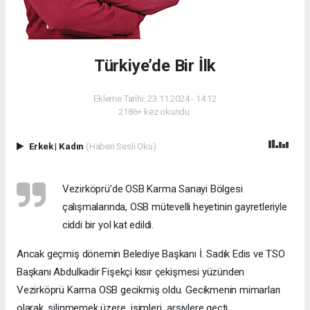
Türkiye’de Bir İlk
Ekleme Tarihi: 23.11.2024 - 14:12
2186+ kez okundu.
Erkek
|
Kadın
(Haberi Sesli Oku)
Vezirköprü’de OSB Karma Sanayi Bölgesi
çalışmalarında, OSB mütevelli heyetinin gayretleriyle
ciddi bir yol kat edildi.
Ancak geçmiş dönemin Belediye Başkanı İ. Sadık Edis ve TSO
Başkanı Abdulkadir Fişekçi kısır çekişmesi yüzünden
Vezirköprü Karma OSB gecikmiş oldu. Gecikmenin mimarları
olarak, silinmemek üzere isimleri arşivlere geçti.