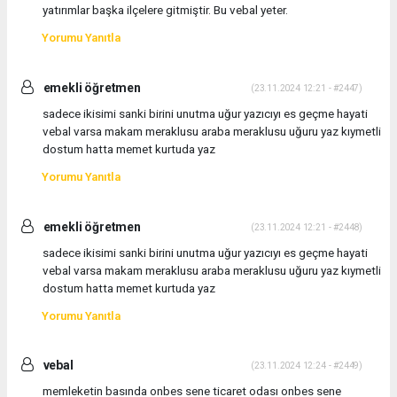
yatırımlar başka ilçelere gitmiştir. Bu vebal yeter.
Yorumu Yanıtla
emekli öğretmen
(23.11.2024 12:21 - #2447)
sadece ikisimi sanki birini unutma uğur yazıcıyı es geçme hayati
vebal varsa makam meraklusu araba meraklusu uğuru yaz kıymetli
dostum hatta memet kurtuda yaz
Yorumu Yanıtla
emekli öğretmen
(23.11.2024 12:21 - #2448)
sadece ikisimi sanki birini unutma uğur yazıcıyı es geçme hayati
vebal varsa makam meraklusu araba meraklusu uğuru yaz kıymetli
dostum hatta memet kurtuda yaz
Yorumu Yanıtla
vebal
(23.11.2024 12:24 - #2449)
memleketin basında onbes sene ticaret odası onbes sene