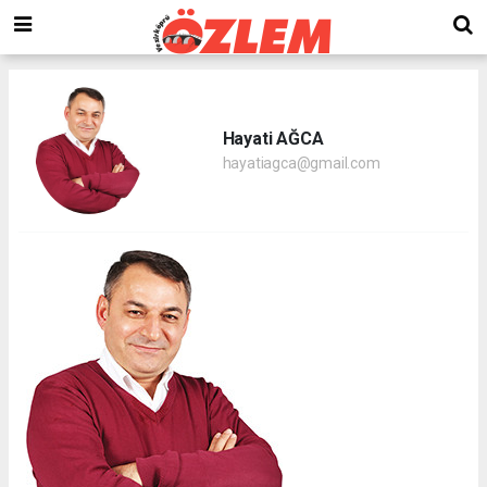
Hayati AĞCA
hayatiagca@gmail.com