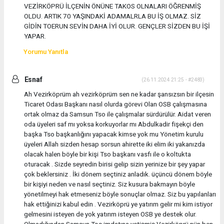
VEZİRKÖPRÜ İLÇENİN ÖNÜNE TAKOS OLNALARI ÖĞRENMİŞ
OLDU. ARTIK 70 YAŞINDAKİ ADAMALRLA BU İŞ OLMAZ. SİZ
GİDİN TOERUN SEVİN DAHA İYİ OLUR. GENÇLER SİZDEN BU İŞİ
YAPAR.
Yorumu Yanıtla
Esnaf
(26.11.2024 21:25 - #2483)
Ah Vezirköprüm ah vezirköprüm sen ne kadar şansızsın bir ilçesin
Ticaret Odası Başkanı nasıl olurda görevi Olan OSB çalışmasına
ortak olmaz da Samsun Tso ile çalışmalar sürdürülür. Aidat veren
oda üyeleri saf mı yoksa korkuyorlar mı Abdulkadir fişekçi den
başka Tso başkanlığını yapacak kimse yok mu Yönetim kurulu
üyeleri Allah sizden hesap sorsun ahirette iki elim iki yakanızda
olacak halen böyle bir kişi Tso başkanı vasfı ile o koltukta
oturacak . Sizde seyredin birisi gelip sizin yerinize bir şey yapar
çok beklersiniz . İki dönem seçtiniz anladık. üçüncü dönem böyle
bir kişiyi neden ve nasıl seçtiniz. Siz kusura bakmayın böyle
yönetilmeyi hak etmeseniz böyle sonuçlar olmaz. Siz bu yapılanları
hak ettiğinizi kabul edin . Vezirköprü ye yatırım gelir mi kim istiyor
gelmesini isteyen de yok yatırım isteyen OSB ye destek olur.