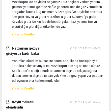
Vezirköprü ‘de böyle bir başarısız TSO başkanı varken yatırım
gelmez yatırımcı gelmez Nafile gazeteci sen de gaz verme ben
kargadan başka kuş tanımam Vezirköprü ‘ye böyle bir ortamda
kim gelir Havza ya gider Merzifon ‘a gider Suluova ‘ya gider
Kavak’s gider Ne kişi be de kebabı yakan tazı yazma Tso yu
eleştirdiğin gibi diğer etkenleri de yaz
Yorumu Yanıtla
Ne zaman geziye
(26.11.2024 22:33 - #2486)
gidiyoruz kadri baba
Yorumları okudum bu saatte sonra Abdulkadir fişekçi bey o
koltukta halen oturuyor ise Vezirköprü den hiç bir nane olmaz
Sadık Edis’in aldığı binada oturmanın dışında tek yaptığı tur
düzenlemenin dışında icraatı yok Yine bir gezi yapar vur patlasın
çal oynasın olur herkes mutlu olur
Yorumu Yanıtla
Köylü milletin
(26.11.2024 22:47 - #2487)
efendisidir