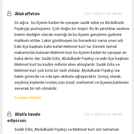
Allah affetsin
(23.11.2024 01:30 - #2442)
Sn.ağca.. bu ilçenin kaderi ile oynayan sadık edisi ve Abdulkadir
Fişekçiyi yazmışsınız. Çok doğru bir tespit. Bu iki yaratıklar sadece
benim dediğim olacak mantığı ile bu ilçenin gençlerini gurbete
mahkum ettiler. Lakin görülmeyen bir beceriksiz varsa onun adı
Eski ilçe başkanı kalın kafalı Mehmet kurt tur. Devleti temsil
makamında bulunan Mehmet kurt bu ilçenin kaderi ile oynayan en
baba aktör dür. Sadık Edis, Abdulkadir Fişekçi ve eski ilçe başkanı
Mehmet kurt bu kadim milletin ahını almışlardır. Sadık Edis ve
Mehmet kurt çok kötü bir tarih oldular. Abdulkadir Fişekçi ise
halen görevde ve oda aynı akibete uğrayacaktır. Sonuç olarak;
seçilmiş kişilerde vicdan,izan insaf, merhamet ve ilçesini,beldesini
sevecek bir ruh olmalıdır.
Yorumu Yanıtla
Allah'a havale
(23.11.2024 01:33 - #2443)
ediyorum.
Sadık Edis, Abdulkadir Fişekçi ve Mehmet kurt sizi tamamen