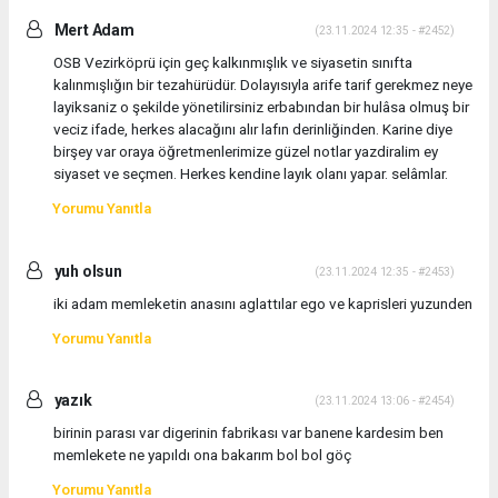
Mert Adam
(23.11.2024 12:35 - #2452)
OSB Vezirköprü için geç kalkınmışlık ve siyasetin sınıfta
kalınmışlığın bir tezahürüdür. Dolayısıyla arife tarif gerekmez neye
layiksaniz o şekilde yönetilirsiniz erbabından bir hulâsa olmuş bir
veciz ifade, herkes alacağını alır lafın derinliğinden. Karine diye
birşey var oraya öğretmenlerimize güzel notlar yazdiralim ey
siyaset ve seçmen. Herkes kendine layık olanı yapar. selâmlar.
Yorumu Yanıtla
yuh olsun
(23.11.2024 12:35 - #2453)
iki adam memleketin anasını aglattılar ego ve kaprisleri yuzunden
Yorumu Yanıtla
yazık
(23.11.2024 13:06 - #2454)
birinin parası var digerinin fabrikası var banene kardesim ben
memlekete ne yapıldı ona bakarım bol bol göç
Yorumu Yanıtla