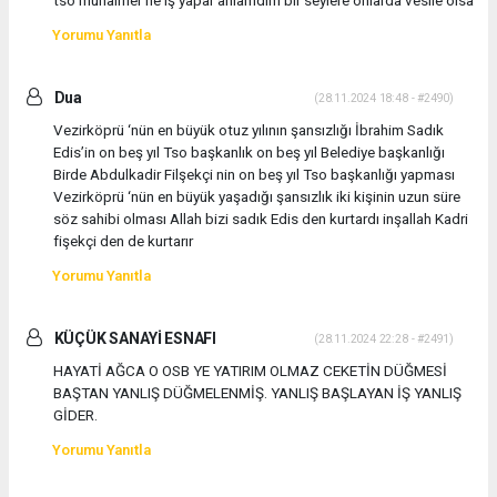
tso muhalifler ne iş yapar anlamdım bir seylere onlarda vesile olsa
Yorumu Yanıtla
Dua
(28.11.2024 18:48 - #2490)
Vezirköprü ‘nün en büyük otuz yılının şansızlığı İbrahim Sadık
Edis’in on beş yıl Tso başkanlık on beş yıl Belediye başkanlığı
Birde Abdulkadir Filşekçi nin on beş yıl Tso başkanlığı yapması
Vezirköprü ‘nün en büyük yaşadığı şansızlık iki kişinin uzun süre
söz sahibi olması Allah bizi sadık Edis den kurtardı inşallah Kadri
fişekçi den de kurtarır
Yorumu Yanıtla
KÜÇÜK SANAYİ ESNAFI
(28.11.2024 22:28 - #2491)
HAYATİ AĞCA O OSB YE YATIRIM OLMAZ CEKETİN DÜĞMESİ
BAŞTAN YANLIŞ DÜĞMELENMİŞ. YANLIŞ BAŞLAYAN İŞ YANLIŞ
GİDER.
Yorumu Yanıtla