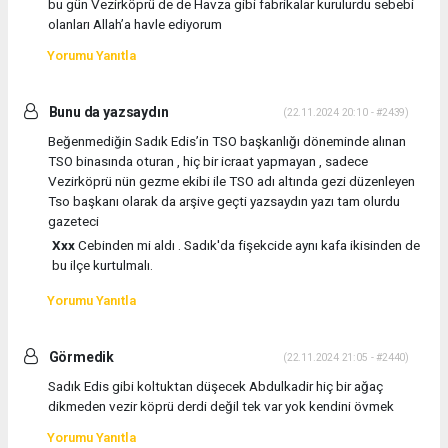
bu gün Vezirköprü de de Havza gibi fabrikalar kurulurdu sebebi
olanları Allah’a havle ediyorum
Yorumu Yanıtla
Bunu da yazsaydın
(22.11.2024 20:10 - #2439)
Beğenmediğin Sadık Edis’in TSO başkanlığı döneminde alınan
TSO binasında oturan , hiç bir icraat yapmayan , sadece
Vezirköprü nün gezme ekibi ile TSO adı altında gezi düzenleyen
Tso başkanı olarak da arşive geçti yazsaydın yazı tam olurdu
gazeteci
Xxx
Cebinden mi aldı . Sadık'da fişekcide aynı kafa ikisinden de
bu ilçe kurtulmalı.
Yorumu Yanıtla
Görmedik
(22.11.2024 21:05 - #2440)
Sadık Edis gibi koltuktan düşecek Abdulkadir hiç bir ağaç
dikmeden vezir köprü derdi değil tek var yok kendini övmek
Yorumu Yanıtla