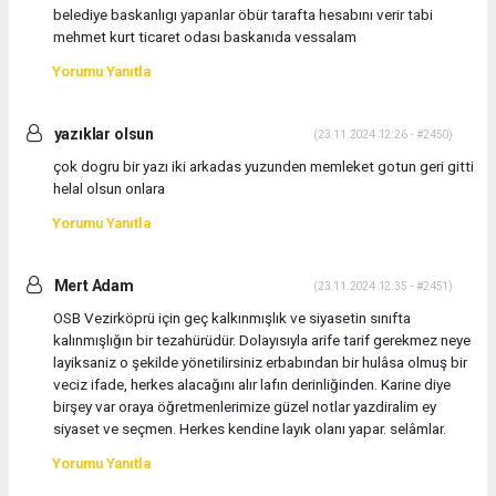
belediye baskanlıgı yapanlar öbür tarafta hesabını verir tabi
mehmet kurt ticaret odası baskanıda vessalam
Yorumu Yanıtla
yazıklar olsun
(23.11.2024 12:26 - #2450)
çok dogru bir yazı iki arkadas yuzunden memleket gotun geri gitti
helal olsun onlara
Yorumu Yanıtla
Mert Adam
(23.11.2024 12:35 - #2451)
OSB Vezirköprü için geç kalkınmışlık ve siyasetin sınıfta
kalınmışlığın bir tezahürüdür. Dolayısıyla arife tarif gerekmez neye
layiksaniz o şekilde yönetilirsiniz erbabından bir hulâsa olmuş bir
veciz ifade, herkes alacağını alır lafın derinliğinden. Karine diye
birşey var oraya öğretmenlerimize güzel notlar yazdiralim ey
siyaset ve seçmen. Herkes kendine layık olanı yapar. selâmlar.
Yorumu Yanıtla