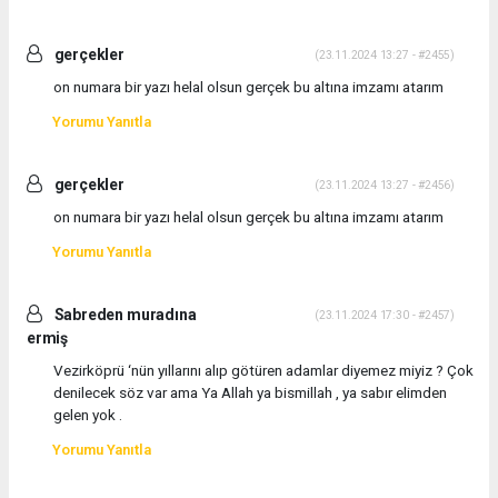
gerçekler
(23.11.2024 13:27 - #2455)
on numara bir yazı helal olsun gerçek bu altına imzamı atarım
Yorumu Yanıtla
gerçekler
(23.11.2024 13:27 - #2456)
on numara bir yazı helal olsun gerçek bu altına imzamı atarım
Yorumu Yanıtla
Sabreden muradına
(23.11.2024 17:30 - #2457)
ermiş
Vezirköprü ‘nün yıllarını alıp götüren adamlar diyemez miyiz ? Çok
denilecek söz var ama Ya Allah ya bismillah , ya sabır elimden
gelen yok .
Yorumu Yanıtla