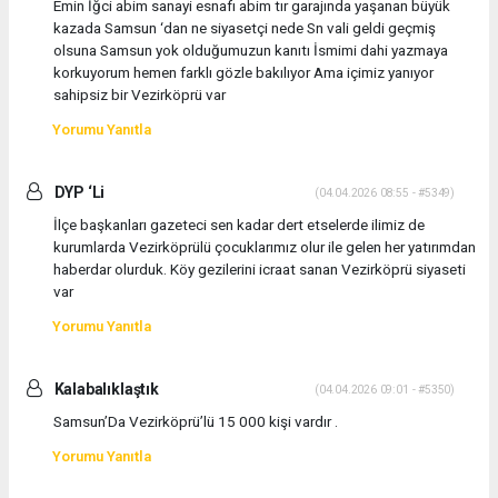
Emin İğci abim sanayi esnafı abim tır garajında yaşanan büyük
kazada Samsun ‘dan ne siyasetçi nede Sn vali geldi geçmiş
olsuna Samsun yok olduğumuzun kanıtı İsmimi dahi yazmaya
korkuyorum hemen farklı gözle bakılıyor Ama içimiz yanıyor
sahipsiz bir Vezirköprü var
Yorumu Yanıtla
DYP ‘Li
(04.04.2026 08:55 - #5349)
İlçe başkanları gazeteci sen kadar dert etselerde ilimiz de
kurumlarda Vezirköprülü çocuklarımız olur ile gelen her yatırımdan
haberdar olurduk. Köy gezilerini icraat sanan Vezirköprü siyaseti
var
Yorumu Yanıtla
Kalabalıklaştık
(04.04.2026 09:01 - #5350)
Samsun’Da Vezirköprü’lü 15 000 kişi vardır .
Yorumu Yanıtla