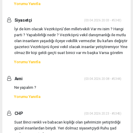
Yorumu Yanıtla
Siyasetçi
(03.04.2026 20:03 - #5343)
İyi de kim olacak Vezirköprü’den milletvekili Var mı isim ? Hangi
parti ? Yapabilirliği nedir ? Vezirköprü vekil danışmanlığı ile mutlu
olan insanların yaşadığı ilçeye vekillik vermezler. Bu kafanı değiştir
gazeteci Vezirköprü ilçesi vekil olacak insanlar yetiştiremiyor Yine
olmaz Bir kişi geldi geçti suat binici var mı başka Varsa görelim
Yorumu Yanıtla
Avni
(03.04.2026 20:08 - #5344)
Ne yapalım ?
Yorumu Yanıtla
CHP
(03.04.2026 20:23 - #5345)
Suat Binci renkli ve babacan kişiliği olan şehrimizin yetiştirdiği
güzel insanlardan biriydi. Yeri dolmaz siyasetçiydi Ruhu şad