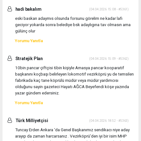
hadi bakalım
(04.04.2026 15:08 - #5361)
eski baskan adaymıs olsunda forsunu görelim ne kadar lafı
geciyor yokarda sonra belediye bsk adaylıgına tav olmasın ama
gülünç olur
Yorumu Yanıtla
Stratejik Plan
(04.04.2026 15:09 - #5362)
10bin pancar çiftçisi 6bin kişiyle Amasya pancar kooparatif
başkanını koçbaşı belirleyen lokomotif vezirköprü yu de temsilen
fabrikada kaç tane köprülü müdür veya müdür yardımcısı
olduğunu sayin gazeteci Hayatı AĞCA Beyefendi köşe yazında
yazar gündem edersiniz.
Yorumu Yanıtla
Türk Milliyetçisi
(04.04.2026 18:52 - #5363)
Tuncay Erden Ankara ‘da Genel Başkanımız sendikacı niye aday
arayıp da zaman harcarsanız . Vezirköprü’den iyi bir isim MHP