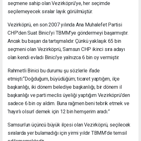
seçmene sahip olan Vezirköprü’ye, her seçimde
seçilemeyecek sıralar layık görülmüştür.
Vezirköprü, en son 2007 yılında Ana Muhalefet Partisi
CHP’den Suat Binici’yi TBMM’ye göndermeyi başarmıştır.
Ancak bu başarı da tartışmalıdır. Çünkü yaklaşık 65 bin
seçmeni olan Vezirköprü, Samsun CHP ikinci sıra adayı
olan kendi evladı Binici’ye yalnızca 6 bin oy vermiştir.
Rahmetli Binici bu durumu şu sözlerle ifade
etmişti:“Doğduğum, büyüdüğüm; ticaret yaptığım, ilçe
başkanlığı, iki dönem belediye başkanlığı, bir dönem il
başkanlığı ve parti meclis üyeliği yaptığım Vezirköprü’den
sadece 6 bin oy aldım. Buna rağmen beni tebrik etmek ve
‘hayırlı olsun’ demek için 12 bin hemşerim aradı.”
Samsun’un üçüncü büyük ilçesi olan Vezirköprü, seçilecek
sıralarda yer bulamadığı için yirmi yıldır TBMM’de temsil