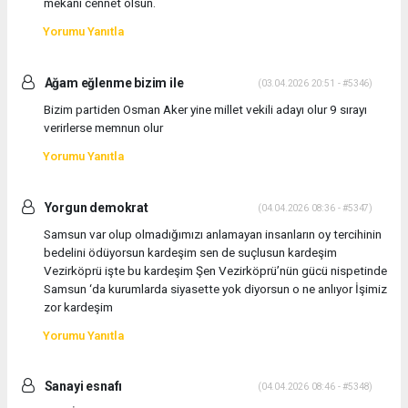
mekanı cennet olsun.
Yorumu Yanıtla
Ağam eğlenme bizim ile
(03.04.2026 20:51 - #5346)
Bizim partiden Osman Aker yine millet vekili adayı olur 9 sırayı
verirlerse memnun olur
Yorumu Yanıtla
Yorgun demokrat
(04.04.2026 08:36 - #5347)
Samsun var olup olmadığımızı anlamayan insanların oy tercihinin
bedelini ödüyorsun kardeşim sen de suçlusun kardeşim
Vezirköprü işte bu kardeşim Şen Vezirköprü’nün gücü nispetinde
Samsun ‘da kurumlarda siyasette yok diyorsun o ne anlıyor İşimiz
zor kardeşim
Yorumu Yanıtla
Sanayi esnafı
(04.04.2026 08:46 - #5348)