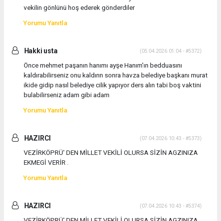
vekilin gönlünü hoş ederek gönderdiler
Yorumu Yanıtla
Hakki usta
(05.04.2026 01:04 - #5372)
Önce mehmet paşanın hanımı ayşe Hanım'ın bedduasını
kaldırabilirseniz onu kaldırın sonra havza belediye başkanı murat
ikide gidip nasıl belediye cilik yapıyor ders alın tabi boş vaktini
bulabilirseniz adam gibi adam
Yorumu Yanıtla
HAZIRCI
(07.04.2026 10:43 - #5373)
VEZİRKÖPRÜ' DEN MİLLET VEKİLİ OLURSA SİZİN AGZINIZA
EKMEGİ VERİR .
Yorumu Yanıtla
HAZIRCI
(07.04.2026 10:43 - #5374)
VEZİRKÖPRÜ' DEN MİLLET VEKİLİ OLURSA SİZİN AGZINIZA