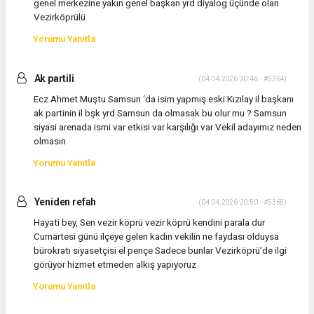
genel merkezine yakın genel başkan yrd diyalog üçünde olan
Vezirköprülü
Yorumu Yanıtla
Ak partili
(04.04.2026 20:46 - #5364)
Ecz Ahmet Muştu Samsun ‘da isim yapmış eski Kızılay il başkanı
ak partinin il bşk yrd Samsun da olmasak bu olur mu ? Samsun
siyasi arenada ismi var etkisi var karşılığı var Vekil adayımız neden
olmasın
Yorumu Yanıtla
Yeniden refah
(04.04.2026 20:50 - #5365)
Hayati bey, Sen vezir köprü vezir köprü kendini parala dur
Cumartesi günü ilçeye gelen kadın vekilin ne faydası olduysa
bürokratı siyasetçisi el pençe Sadece bunlar Vezirköprü’de ilgi
görüyor hizmet etmeden alkış yapıyoruz
Yorumu Yanıtla