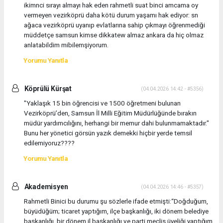
ikimnci sırayı almayı hak eden rahmetli suat binci amcama oy
vermeyen vezirköprü daha kötü durum yaşamı hak ediyor: sn
ağaca vezirköprü uyanıp evlatlarına sahip çıkmayı öğrenmediği
müddetçe samsun kimse dikkatew almaz ankara da hiç olmaz
anlatabildim mibilemşiyorum.
Yorumu Yanıtla
Köprülü Kürşat
(04.04.2026 14:42 - #5356)
"Yaklaşık 15 bin öğrencisi ve 1500 öğretmeni bulunan
Vezirköprü’den, Samsun İl Milli Eğitim Müdürlüğünde bırakın
müdür yardımcılığını, herhangi bir memur dahi bulunmamaktadır."
Bunu her yönetici görsün yazık demekki hiçbir yerde temsil
edilemiyoruz????
Yorumu Yanıtla
Akademisyen
(04.04.2026 14:46 - #5357)
Rahmetli Binici bu durumu şu sözlerle ifade etmişti:“Doğduğum,
büyüdüğüm; ticaret yaptığım, ilçe başkanlığı, iki dönem belediye
başkanlığı, bir dönem il başkanlığı ve parti meclis üyeliği yaptığım