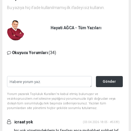
Bu yazıya hiç ifade kullanılmamış ilk ifadeyi siz kullanın.
Hayati AĞCA - Tüm Yazıları
Okuyucu Yorumları
(34)
Gönder
Yorum yazarak Topluluk Kuralları’nı kabul etmiş bulunuyor ve
vezirkopruozlem.net sitesine yaptığınız yorumunuzla ilgili doğrudan veya
dolaylı tüm sorumluluğu tek başınıza üstleniyorsunuz. Yazılan tüm
yorumlardan site yönetimi hiçbir şekilde sorumlu tutulamaz.
icraat yok
(03.04.2026 18:05 - #5339)
hiç yok yönetimdekilerin bi faydası anca muhabbet sohbet laf