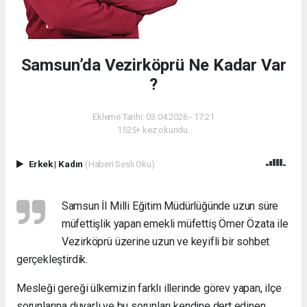
Samsun’da Vezirköprü Ne Kadar Var
?
Ekleme Tarihi: 03.04.2026 - 17:21
1525+ kez okundu.
Erkek
|
Kadın
(Haberi Sesli Oku)
Samsun İl Milli Eğitim Müdürlüğünde uzun süre
müfettişlik yapan emekli müfettiş Ömer Özata ile
Vezirköprü üzerine uzun ve keyifli bir sohbet
gerçekleştirdik.
Mesleği gereği ülkemizin farklı illerinde görev yapan, ilçe
sorunlarına duyarlı ve bu sorunları kendine dert edinen