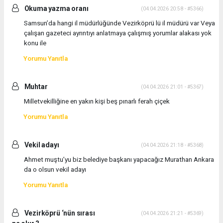
Okuma yazma oranı
(04.04.2026 20:58 - #5366)
Samsun’da hangi il müdürlüğünde Vezirköprü lü il müdürü var Veya
çalışan gazeteci ayrıntıyı anlatmaya çalışmış yorumlar alakası yok
konu ile
Yorumu Yanıtla
Muhtar
(04.04.2026 21:01 - #5367)
Milletvekilliğine en yakın kişi beş pınarlı ferah çiçek
Yorumu Yanıtla
Vekil adayı
(04.04.2026 21:18 - #5368)
Ahmet muştu’yu biz belediye başkanı yapacağız Murathan Ankara
da o olsun vekil adayı
Yorumu Yanıtla
Vezirköprü ‘nün sırası
(04.04.2026 21:21 - #5369)