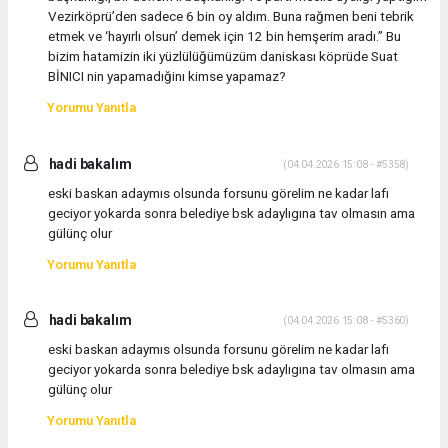
Vezirköprü’den sadece 6 bin oy aldım. Buna rağmen beni tebrik
etmek ve ‘hayırlı olsun’ demek için 12 bin hemşerim aradı.” Bu
bizim hatamizin iki yüzlülüğümüzüm daniskası köprüde Suat
BİNICI nin yapamadığinı kimse yapamaz?
Yorumu Yanıtla
hadi bakalım
(04.04.2026 15:08 - #5358)
eski baskan adaymıs olsunda forsunu görelim ne kadar lafı
geciyor yokarda sonra belediye bsk adaylıgına tav olmasın ama
gülünç olur
Yorumu Yanıtla
hadi bakalım
(04.04.2026 15:08 - #5360)
eski baskan adaymıs olsunda forsunu görelim ne kadar lafı
geciyor yokarda sonra belediye bsk adaylıgına tav olmasın ama
gülünç olur
Yorumu Yanıtla