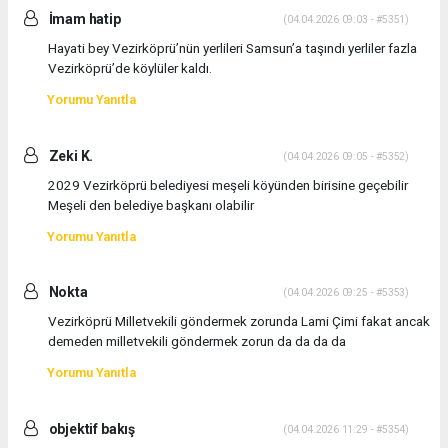
İmam hatip
(04.04.2026 09:03 - #5351)
Hayati bey Vezirköprü’nün yerlileri Samsun’a taşındı yerliler fazla
Vezirköprü’de köylüler kaldı.
Yorumu Yanıtla
Zeki K.
(04.04.2026 09:05 - #5352)
2029 Vezirköprü belediyesi meşeli köyünden birisine geçebilir
Meşeli den belediye başkanı olabilir
Yorumu Yanıtla
Nokta
(04.04.2026 09:25 - #5353)
Vezirköprü Milletvekili göndermek zorunda Lami Çimi fakat ancak
demeden milletvekili göndermek zorun da da da da
Yorumu Yanıtla
objektif bakış
(04.04.2026 11:29 - #5354)