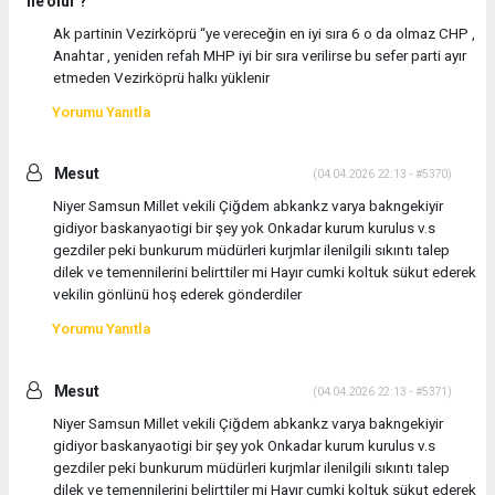
ne olur ?
Ak partinin Vezirköprü “ye vereceğin en iyi sıra 6 o da olmaz CHP ,
Anahtar , yeniden refah MHP iyi bir sıra verilirse bu sefer parti ayır
etmeden Vezirköprü halkı yüklenir
Yorumu Yanıtla
Mesut
(04.04.2026 22:13 - #5370)
Niyer Samsun Millet vekili Çiğdem abkankz varya bakngekiyir
gidiyor baskanyaotigi bir şey yok Onkadar kurum kurulus v.s
gezdiler peki bunkurum müdürleri kurjmlar ilenilgili sıkıntı talep
dilek ve temennilerini belirttiler mi Hayır cumki koltuk sükut ederek
vekilin gönlünü hoş ederek gönderdiler
Yorumu Yanıtla
Mesut
(04.04.2026 22:13 - #5371)
Niyer Samsun Millet vekili Çiğdem abkankz varya bakngekiyir
gidiyor baskanyaotigi bir şey yok Onkadar kurum kurulus v.s
gezdiler peki bunkurum müdürleri kurjmlar ilenilgili sıkıntı talep
dilek ve temennilerini belirttiler mi Hayır cumki koltuk sükut ederek