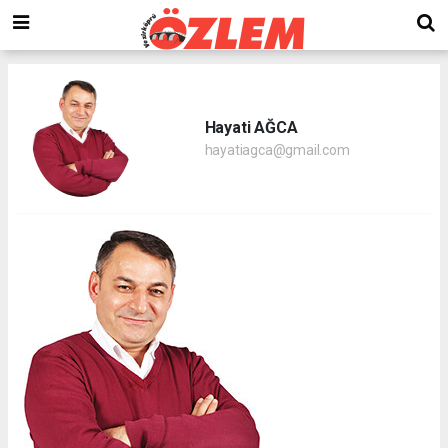
Hayati AĞCA
hayatiagca@gmail.com