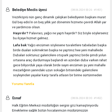
Belediye Meclis üyesi
(08.06.2024 00:26 - #1451)
Vezirköprü nün genç dinamik çalışkan belediyenin başkanı murat
Gül bey edis’in on beş yıllık yat dönemini hizmete çevirdi Allah yar
ve yardımcısı olsun.
Hayırdır?
Palavracı, yağcı ne yaptı hayırdır? Siz böyle söylerseniz
bu ilçeye hizmet gelmez..
Lafa bak
Yağcı encümen söylesene tuvaletlere tabeladan başka
birde duaları sokmekten başka ne yaptınız hee yeni mahallede
Dubalari soktunuz galericilere otopark yaptınız birde şimdi yolun
ortasına araç durdurmaya başlandi en azından duba varken rahat
gece biliyorduk yaya olarak birde sayın encümen şu yeni mahalle
mezarlığinin yanındaki uzun sokağın bitisindeki galericilere
soyleyinden yayalar karşı tarafa atlasın bir birine sürtünmeden
Yorumu Yanıtla
Esnaf
(08.06.2024 00:30 - #1452)
Halk Eğitim Merkezi müdürlüğün sergisi göz kamaştırıyordu
Emeklerine sağlık bütün hocalarımızın müdürümüzün