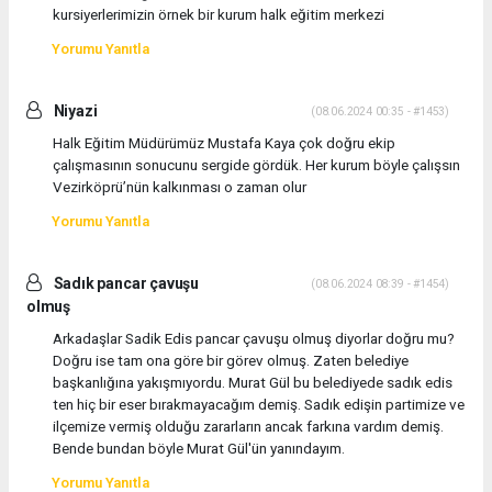
kursiyerlerimizin örnek bir kurum halk eğitim merkezi
Yorumu Yanıtla
Niyazi
(08.06.2024 00:35 - #1453)
Halk Eğitim Müdürümüz Mustafa Kaya çok doğru ekip
çalışmasının sonucunu sergide gördük. Her kurum böyle çalışsın
Vezirköprü’nün kalkınması o zaman olur
Yorumu Yanıtla
Sadık pancar çavuşu
(08.06.2024 08:39 - #1454)
olmuş
Arkadaşlar Sadik Edis pancar çavuşu olmuş diyorlar doğru mu?
Doğru ise tam ona göre bir görev olmuş. Zaten belediye
başkanlığına yakışmıyordu. Murat Gül bu belediyede sadık edis
ten hiç bir eser bırakmayacağım demiş. Sadık edişin partimize ve
ilçemize vermiş olduğu zararların ancak farkına vardım demiş.
Bende bundan böyle Murat Gül'ün yanındayım.
Yorumu Yanıtla