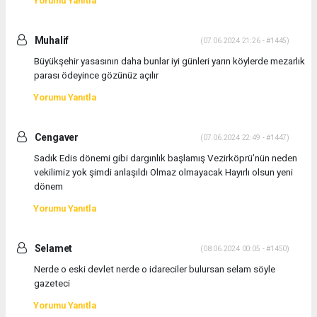
Yorumu Yanıtla
Muhalif
(07.06.2024 21:26 - #1445)
Büyükşehir yasasının daha bunlar iyi günleri yarın köylerde mezarlık
parası ödeyince gözünüz açılır
Yorumu Yanıtla
Cengaver
(07.06.2024 22:49 - #1447)
Sadık Edis dönemi gibi dargınlık başlamış Vezirköprü’nün neden
vekilimiz yok şimdi anlaşıldı Olmaz olmayacak Hayırlı olsun yeni
dönem
Yorumu Yanıtla
Selamet
(08.06.2024 00:05 - #1450)
Nerde o eski devlet nerde o idareciler bulursan selam söyle
gazeteci
Yorumu Yanıtla