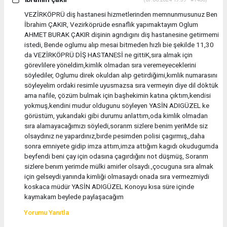
VEZİRKÖPRÜ diş hastanesi hizmetlerinden memnunmusunuz Ben
İbrahim ÇAKIR, Vezirköprüde esnaflık yapımaktayım Oglum
AHMET BURAK ÇAKIR dişinin agrıdıgını diş hastanesine getirmemi
istedi, Bende oglumu alıp mesai bitmeden hızlı bie şekilde 11,30
da VEZİRKÖPRÜ DİŞ HASTANESİ ne gittiK,sıra almak için
görevlilere yöneldim,kimlik olmadan sıra veremeyeceklerini
söylediler, Oglumu direk okuldan alıp getirdiğimi,kımlik numarasını
söyleyelim ordaki resimle uyusmazsa sıra vermeyin diye dil döktük
ama nafile, çözüm bulmak için başhekimin katına çıktım,kendisi
yokmuş,kendini mudur oldugunu söyleyen YASİN ADIGÜZEL ke
görüstüm, yukarıdaki gibi durumu anlattım,oda kimlik olmadan
sıra alamayacağımızı söyledi,sorarım sizlere benim yeriMde siz
olsaydınız ne yapardınız,bırde pesimden polisi çagırmış,,daha
sonra emniyete gidip imza attım,imza attığım kagıdı okudugumda
beyfendi beni çay için odasına çagırdığını not düşmüş, Sorarım
sizlere benım yerimde mülki amirler olsaydı.,çocuguna sıra almak
için gelseydi.yanında kimliği olmasaydı onada sıra vermezmiydi
koskaca müdür YASİN ADIGÜZEL Konoyu kısa süre içinde
kaymakam beylede paylaşacağım
Yorumu Yanıtla