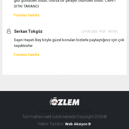
gibi gönülden olsun; Olursa bir şikâyet ölümden olsun. CAHİT
SITKI TARANCI
Yorumu Yanıtla
Serkan Tokgöz
(24.06.2025 14:07 - #3753)
Sayın Hayati Bey böyle güzel konuları bizlerle paylaştığınız için çok
teşekkürler.
Yorumu Yanıtla
haber paketi
haber scripti
haber yazılımı
Tüm hakları saklı tutulmaktadır.Copyright 2026©
Haber Yazılımı:
Web Aksiyon ®