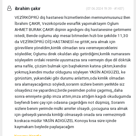
ibrahim çakır
(07.06.2024 19:39 - #1437)
VEZİRKÖPRÜ diş hastanesi hizmetlerinden memnunmusunuz Ben
İbrahim ÇAKIR, Vezirköprüde esnaflık yapımaktayım Oglum
AHMET BURAK ÇAKIR dişinin agrıdıgını diş hastanesine getirmemi
istedi, Bende oglumu alıp mesai bitmeden hızlı bie şekilde 11,30
da VEZİRKÖPRÜ DİŞ HASTANESİ ne gittiK,sıra almak için
görevlilere yöneldim,kimlik olmadan sıra veremeyeceklerini
söylediler, Oglumu direk okuldan alıp getirdiğimi,kımlik numarasını
söyleyelim ordaki resimle uyusmazsa sıra vermeyin diye dil döktük
ama nafile, çözüm bulmak için başhekimin katına çıktım,kendisi
yokmuş,kendini mudur oldugunu söyleyen YASİN ADIGÜZEL ke
görüstüm, yukarıdaki gibi durumu anlattım,oda kimlik olmadan
sıra alamayacağımızı söyledi,sorarım sizlere benim yeriMde siz
olsaydınız ne yapardınız,bırde pesimden polisi çagırmış,,daha
sonra emniyete gidip imza attım,imza attığım kagıdı okudugumda
beyfendi beni çay için odasına çagırdığını not düşmüş, Sorarım
sizlere benım yerimde mülki amirler olsaydı.,çocuguna sıra almak
için gelseydi.yanında kimliği olmasaydı onada sıra vermezmiydi
koskaca müdür YASİN ADIGÜZEL Konoyu kısa süre içinde
kaymakam beylede paylaşacağım