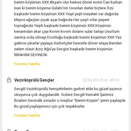
benim köyümün XXX Akşam olur herkes döner evine Can kurban
inan ki benim köyüme Gülabi'nin torunları derler bizlere Özü
başkadır benim köyümün XXX Yeşil yeşil meşeleri var dağında
Meyve ağaçları çiçek açar bağında Her çeşit otlar yeşerir
toprağında Yeşili başkadır benim köyümün XXX Köyümün
kenarından akar çayı Kıvrım kıvrım dolanır sular tarlayı Unuttum
sanma orda olmayı Dostluğu başkadır benim köyümün XXX Yaz
gelince çıkarlar yaylaya Gurbetçiler hasretle döner sılaya Benden
selam olsun Aziz Ağa'ya Sevgisi başkadır benim köyümün
İBRAHİM SEVİNDİK
Yorumu Yanıtla
Vezirköprülü Gençler
(22.06.2025 23:00 - #3747)
Sevgili Vezirköprülü hemşehrilerim gurbet elde bu güzel yazınızı
okuyunca çok duygulandık. Sizlere Sevgili Kemahlı Şairimiz
İbrahim Sevindik üstadın o meşhur "Benim Köyüm" şiirini paylaştık.
Bu güzel paylaşımınız için çok teşekkürler.
Yorumu Yanıtla