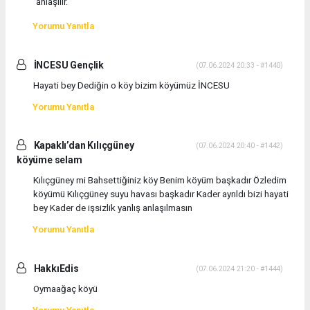
anlaşılır.
Yorumu Yanıtla
İNCESU Gençlik
(07.06.2024 20:33 - #1440)
Hayati bey Dediğin o köy bizim köyümüz İNCESU
Yorumu Yanıtla
Kapaklı’dan Kılıçgüney
(07.06.2024 20:40 - #1442)
köyüme selam
Kılıçgüney mi Bahsettiğiniz köy Benim köyüm başkadır Özledim
köyümü Kılıçgüney suyu havası başkadır Kader ayrıldı bizi hayati
bey Kader de işsizlik yanlış anlaşılmasın
Yorumu Yanıtla
HakkıEdis
(07.06.2024 21:20 - #1444)
Oymaağaç köyü