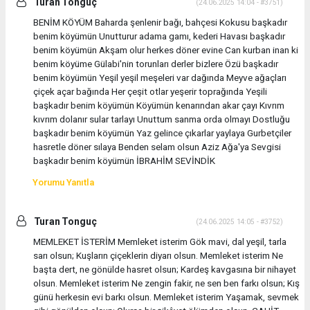
Turan Tonguç
(24.06.2025 14:04 - #3751)
BENİM KÖYÜM Baharda şenlenir bağı, bahçesi Kokusu başkadır
benim köyümün Unutturur adama gamı, kederi Havası başkadır
benim köyümün Akşam olur herkes döner evine Can kurban inan ki
benim köyüme Gülabi'nin torunları derler bizlere Özü başkadır
benim köyümün Yeşil yeşil meşeleri var dağında Meyve ağaçları
çiçek açar bağında Her çeşit otlar yeşerir toprağında Yeşili
başkadır benim köyümün Köyümün kenarından akar çayı Kıvrım
kıvrım dolanır sular tarlayı Unuttum sanma orda olmayı Dostluğu
başkadır benim köyümün Yaz gelince çıkarlar yaylaya Gurbetçiler
hasretle döner sılaya Benden selam olsun Aziz Ağa'ya Sevgisi
başkadır benim köyümün İBRAHİM SEVİNDİK
Yorumu Yanıtla
Turan Tonguç
(24.06.2025 14:05 - #3752)
MEMLEKET İSTERİM Memleket isterim Gök mavi, dal yeşil, tarla
sarı olsun; Kuşların çiçeklerin diyarı olsun. Memleket isterim Ne
başta dert, ne gönülde hasret olsun; Kardeş kavgasına bir nihayet
olsun. Memleket isterim Ne zengin fakir, ne sen ben farkı olsun; Kış
günü herkesin evi barkı olsun. Memleket isterim Yaşamak, sevmek