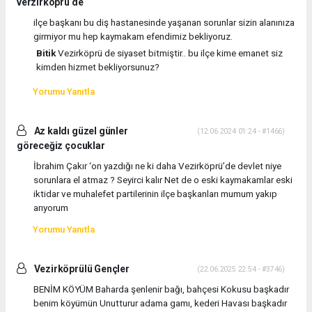
verzirköprü de
ilçe başkanı bu diş hastanesinde yaşanan sorunlar sizin alanınıza
girmiyor mu hep kaymakam efendimiz bekliyoruz.
Bitik
Vezirköprü de siyaset bitmiştir.. bu ilçe kime emanet siz
kimden hizmet bekliyorsunuz?
Yorumu Yanıtla
Az kaldı güzel günler
(12.06.2024 01:24 - #1466)
göreceğiz çocuklar
İbrahim Çakır ‘on yazdığı ne ki daha Vezirköprü’de devlet niye
sorunlara el atmaz ? Seyirci kalır Net de o eski kaymakamlar eski
iktidar ve muhalefet partilerinin ilçe başkanları mumum yakıp
arıyorum
Yorumu Yanıtla
Vezirköprülü Gençler
(22.06.2025 22:54 - #3746)
BENİM KÖYÜM Baharda şenlenir bağı, bahçesi Kokusu başkadır
benim köyümün Unutturur adama gamı, kederi Havası başkadır