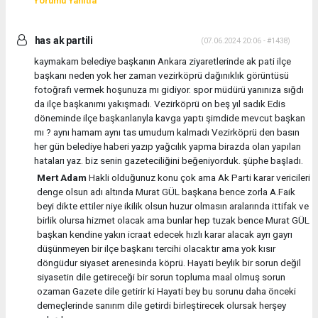
Yorumu Yanıtla
has ak partili
(07.06.2024 20:06 - #1438)
kaymakam belediye başkanın Ankara ziyaretlerinde ak pati ilçe
başkanı neden yok her zaman vezirköprü dağınıklık görüntüsü
fotoğrafı vermek hoşunuza mı gidiyor. spor müdürü yanınıza sığdı
da ilçe başkanımı yakışmadı. Vezirköprü on beş yıl sadık Edis
döneminde ilçe başkanlarıyla kavga yaptı şimdide mevcut başkan
mı ? aynı hamam aynı tas umudum kalmadı Vezirköprü den basın
her gün belediye haberi yazıp yağcılık yapma birazda olan yapılan
hataları yaz. biz senin gazeteciliğini beğeniyorduk. şüphe başladı.
Mert Adam
Hakli olduğunuz konu çok ama Ak Parti karar vericileri
denge olsun adı altında Murat GÜL başkana bence zorla A.Faik
beyi dikte ettiler niye ikilik olsun huzur olmasın aralarında ittifak ve
birlik olursa hizmet olacak ama bunlar hep tuzak bence Murat GÜL
başkan kendine yakın icraat edecek hızlı karar alacak ayrı gayrı
düşünmeyen bir ilçe başkanı tercihi olacaktır ama yok kısır
döngüdur siyaset arenesinda köprü. Hayati beylik bir sorun değil
siyasetin dile getireceği bir sorun topluma maal olmuş sorun
ozaman Gazete dile getirir ki Hayati bey bu sorunu daha önceki
demeçlerinde sanırım dile getirdi birleştirecek olursak herşey