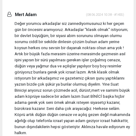
Mert Adam
(08.06.2024 10:38 - #1455)
Değer yorumcu arkadaşlar siz zannediyomusunuz ki her geçen
gün bir öncesini aramıyoruz. Arkadaşlar "klasik olmak" istiyorum;
bir devlet büyüğüm, bir siyasi abim sorununu olmayan olurmu
sorumu ciddî bir sekilde dinlesin çözüm bulsun adam yerine
koysun herkes onu sevsin bir dayanak noktası olsun ama yok !
Artık bir büyük fazla merasim üzerine merasimde gezmesin asıl
işini yapsın bir sürü yapılması gereken işler çoğalmış cenaze,
düğün veya yağmur dua ve açılışlar yapılıyor boy boy resimler
görüyoruz bunlara gerek yok icraat lazım. Artık klasik olmak
istiyorum bir arkadaşımız ve gazetemiz çıksın şunu yaptıklarını
yazsın bizde çok şükür ya bunlar olurmuş diyelim. Yine Suat
Biniciyi arıyoruz sorun çözmede acil, dürüst,mert ve samimi büyük
adam köprüye sadece bir adam lazım Suat BİNİCİ başka hiçbir
adama gerek yok seni örnek almak isteyen siyasetçi kazanır,
bürokrasi kazanır. Seni daha çok arayacağız. Herkese selâm.
Köprü artık düğün düğün cenaze ve açılış gezen değil makamında
ağırlığı olup telefonla icraat yapan adam geziyor icraat hakikattir,
bunun dışındakilerin hepsi gösteriştır. Aklınıza havale ediyorum ey
halkım.