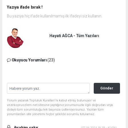
Yazıya ifade bırak !
Bu yazıya hiç ifade kullanılmamış ilk ifadeyi siz kullanın.
Hayati AĞCA - Tüm Yazıları
Okuyucu Yorumları
(23)
Gönder
Yorum yazarak Topluluk Kuralları’nı kabul etmiş bulunuyor ve
vezirkopruozlem.net sitesine yaptığınız yorumunuzla ilgili doğrudan veya
dolaylı tüm sorumluluğu tek başınıza üstleniyorsunuz. Yazılan tüm
yorumlardan site yönetimi hiçbir şekilde sorumlu tutulamaz.
ibrahim çakır
(07.06.2024 19:39 - #1436)