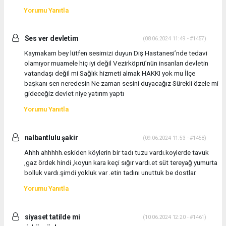
Yorumu Yanıtla
Ses ver devletim
(08.06.2024 11:49 - #1457)
Kaymakam bey lütfen sesimizi duyun Diş Hastanesi’nde tedavi
olamıyor muamele hiç iyi değil Vezirköprü’nün insanları devletin
vatandaşı değil mi Sağlık hizmeti almak HAKKI yok mu İlçe
başkanı sen neredesin Ne zaman sesini duyacağız Sürekli özele mi
gideceğiz devlet niye yatırım yaptı
Yorumu Yanıtla
nalbantlulu şakir
(09.06.2024 11:53 - #1458)
Ahhh ahhhhh.eskiden köylerin bir tadı tuzu vardı.koylerde tavuk
,gaz ördek hindi ,koyun kara keçi sığır vardı.et süt tereyağ yumurta
bolluk vardı.şimdi yokluk var .etin tadını unuttuk be dostlar.
Yorumu Yanıtla
siyaset tatilde mi
(10.06.2024 12:20 - #1461)