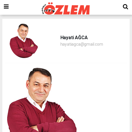
Hayati AĞCA
hayatiagca@gmail.com