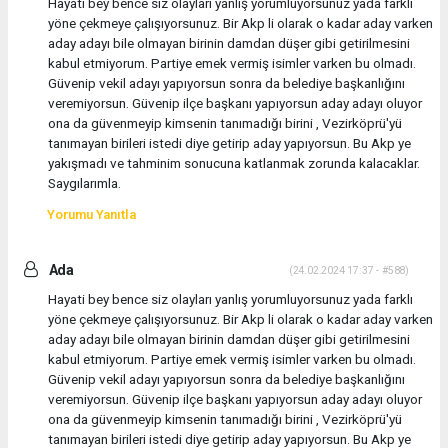
Hayati bey bence siz olayları yanlış yorumluyorsunuz yada farklı
yöne çekmeye çalışıyorsunuz. Bir Akp li olarak o kadar aday varken
aday adayı bile olmayan birinin damdan düşer gibi getirilmesini
kabul etmiyorum. Partiye emek vermiş isimler varken bu olmadı.
Güvenip vekil adayı yapıyorsun sonra da belediye başkanlığını
veremiyorsun. Güvenip ilçe başkanı yapıyorsun aday adayı oluyor
ona da güvenmeyip kimsenin tanımadığı birini , Vezirköprü'yü
tanımayan birileri istedi diye getirip aday yapıyorsun. Bu Akp ye
yakışmadı ve tahminim sonucuna katlanmak zorunda kalacaklar.
Saygılarımla.
Yorumu Yanıtla
Ada
(24.02.2024 17:37 - #588)
Hayati bey bence siz olayları yanlış yorumluyorsunuz yada farklı
yöne çekmeye çalışıyorsunuz. Bir Akp li olarak o kadar aday varken
aday adayı bile olmayan birinin damdan düşer gibi getirilmesini
kabul etmiyorum. Partiye emek vermiş isimler varken bu olmadı.
Güvenip vekil adayı yapıyorsun sonra da belediye başkanlığını
veremiyorsun. Güvenip ilçe başkanı yapıyorsun aday adayı oluyor
ona da güvenmeyip kimsenin tanımadığı birini , Vezirköprü'yü
tanımayan birileri istedi diye getirip aday yapıyorsun. Bu Akp ye