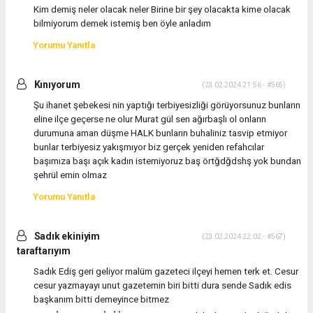
Kim demiş neler olacak neler Birine bir şey olacakta kime olacak
bilmiyorum demek istemiş ben öyle anladım
Yorumu Yanıtla
Kınıyorum
(23.02.2024 21:56 - #565)
Şu ihanet şebekesi nin yaptığı terbiyesizliği görüyorsunuz bunların
eline ilçe geçerse ne olur Murat gül sen ağırbaşlı ol onların
durumuna aman düşme HALK bunların buhaliniz tasvip etmiyor
bunlar terbiyesiz yakışmıyor biz gerçek yeniden refahcılar
başımıza başı açık kadın istemiyoruz baş örtğdğdshş yok bundan
şehrül emin olmaz
Yorumu Yanıtla
Sadık ekiniyim
(23.02.2024 22:02 - #567)
taraftarıyım
Sadık Ediş geri geliyor malüm gazeteci ilçeyi hemen terk et. Cesur
cesur yazmayayı unut gazetemin biri bitti dura sende Sadık edis
başkanım bitti demeyince bitmez