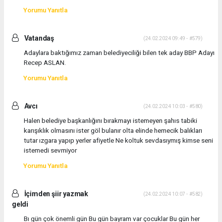
Yorumu Yanıtla
Vatandaş
(24.02.2024 09:49 - #579)
Adaylara baktığımız zaman belediyeciliği bilen tek aday BBP Adayı
Recep ASLAN.
Yorumu Yanıtla
Avcı
(24.02.2024 10:03 - #580)
Halen belediye başkanlığını bırakmayı istemeyen şahıs tabiki
karışıklık olmasını ister göl bulanır olta elinde hemecik balıkları
tutar ızgara yapıp yerler afiyetle Ne koltuk sevdasıymış kimse seni
istemedi sevmiyor
Yorumu Yanıtla
İçimden şiir yazmak
(24.02.2024 10:07 - #582)
geldi
Bı gün çok önemli gün Bu gün bayram var çocuklar Bu gün her