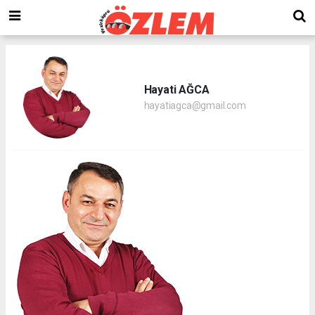
Hayati AĞCA
hayatiagca@gmail.com