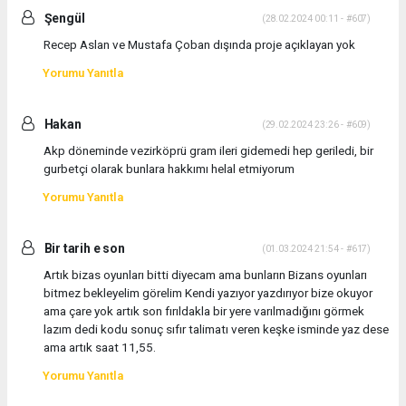
Şengül
(28.02.2024 00:11 - #607)
Recep Aslan ve Mustafa Çoban dışında proje açıklayan yok
Yorumu Yanıtla
Hakan
(29.02.2024 23:26 - #609)
Akp döneminde vezirköprü gram ileri gidemedi hep geriledi, bir
gurbetçi olarak bunlara hakkımı helal etmiyorum
Yorumu Yanıtla
Bir tarih e son
(01.03.2024 21:54 - #617)
Artık bizas oyunları bitti diyecam ama bunların Bizans oyunları
bitmez bekleyelim görelim Kendi yazıyor yazdırıyor bize okuyor
ama çare yok artık son fırıldakla bir yere varılmadığını görmek
lazım dedi kodu sonuç sıfır talimatı veren keşke isminde yaz dese
ama artık saat 11,55.
Yorumu Yanıtla