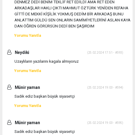
DENMEZ DEDİ BENİM TEKLİF RET EDİLDİ AMA RET EDEN
ARKADAŞLAR HAKLI ÇIKTI MAHMUT ÖZTÜRK YENİDEN REFAHA
GİTTİ DE MEKKİ KİŞİLİK YOKMUŞ DEDİM BİR ARKADAŞ BUNU
ANLATTIM GÜLDÜ SEN ONLARIN SAMİMİYETLERİNİ ASLAN KAYA
DAN ÖĞREN GÖRÜRSÜN DEDİ BEN ŞAŞIRDIM
Yorumu Yanıtla
Neydiki
(25.02.2024 17:51 - #593)
Uzaylıların yazılarını kagala almıyoruz
Yorumu Yanıtla
Münir yaman
(25.02.2024 19:03 - #594)
Sadık ediz başkan büyük siyasetçi
Yorumu Yanıtla
Münir yaman
(25.02.2024 19:03 - #595)
Sadık ediz başkan büyük siyasetçi