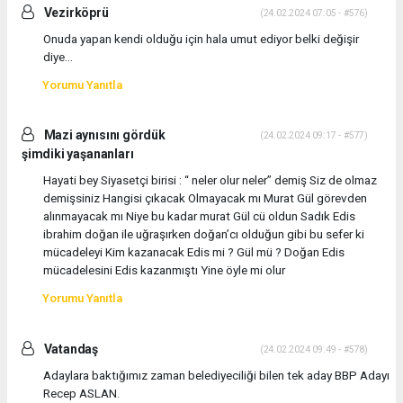
Vezirköprü
(24.02.2024 07:05 - #576)
Onuda yapan kendi olduğu için hala umut ediyor belki değişir
diye…
Yorumu Yanıtla
Mazi aynısını gördük
(24.02.2024 09:17 - #577)
şimdiki yaşananları
Hayati bey Siyasetçi birisi : “ neler olur neler” demiş Siz de olmaz
demişsiniz Hangisi çıkacak Olmayacak mı Murat Gül görevden
alınmayacak mı Niye bu kadar murat Gül cü oldun Sadık Edis
ibrahim doğan ile uğraşırken doğan’cı olduğun gibi bu sefer ki
mücadeleyi Kim kazanacak Edis mi ? Gül mü ? Doğan Edis
mücadelesini Edis kazanmıştı Yine öyle mi olur
Yorumu Yanıtla
Vatandaş
(24.02.2024 09:49 - #578)
Adaylara baktığımız zaman belediyeciliği bilen tek aday BBP Adayı
Recep ASLAN.