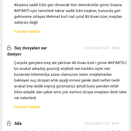
Akşama sadık Edis geri dönecek tüm demokratlar görev başına
AKPARTİ içini temizledi tekrar sadık Edis başkan, bununda geri
gelmesine zırlayan Mehmet kurt nail çatal Ali ihsan üzer, meydan
sahipsiz değil
Yorumu Yanıtla
Suç dosyaları var
(24.02.2024 16:02 - #586)
deniyor
Çarşıda gençlere meş ale yaktıran Ali ihsan üzer i gören AKPARTİLİ
bir avukat arkadaş şusöxğ söylledi sen haddini aştın sen
kazansan bilemeclşs azası olamazsın senin onaylamadan
bekleyen suç dosyan artık aşağı inmesi gerek dedi nefret nedir
avukat bey dedik inşncş görürsünüz şimdi bunu yeniden refah
bilse adaylık dan çeker ama çok sürmez dosya onaylanır dedi neler
var nelerdedi
Yorumu Yanıtla
Ada
(24.02.2024 17:37 - #587)