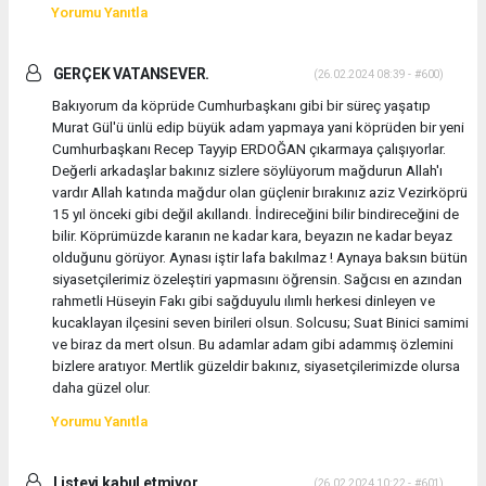
Yorumu Yanıtla
GERÇEK VATANSEVER.
(26.02.2024 08:39 - #600)
Bakıyorum da köprüde Cumhurbaşkanı gibi bir süreç yaşatıp
Murat Gül'ü ünlü edip büyük adam yapmaya yani köprüden bir yeni
Cumhurbaşkanı Recep Tayyip ERDOĞAN çıkarmaya çalışıyorlar.
Değerli arkadaşlar bakınız sizlere söylüyorum mağdurun Allah'ı
vardır Allah katında mağdur olan güçlenir bırakınız aziz Vezirköprü
15 yıl önceki gibi değil akıllandı. İndireceğini bilir bindireceğini de
bilir. Köprümüzde karanın ne kadar kara, beyazın ne kadar beyaz
olduğunu görüyor. Aynası iştir lafa bakılmaz ! Aynaya baksın bütün
siyasetçilerimiz özeleştiri yapmasını öğrensin. Sağcısı en azından
rahmetli Hüseyin Fakı gibi sağduyulu ılımlı herkesi dinleyen ve
kucaklayan ilçesini seven birileri olsun. Solcusu; Suat Binici samimi
ve biraz da mert olsun. Bu adamlar adam gibi adammış özlemini
bizlere aratıyor. Mertlik güzeldir bakınız, siyasetçilerimizde olursa
daha güzel olur.
Yorumu Yanıtla
Listeyi kabul etmiyor
(26.02.2024 10:22 - #601)