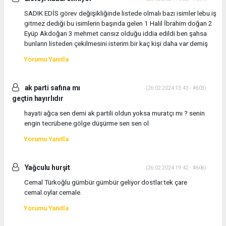
SADIK EDİS görev değişikliğinde listede olmalı bazı isimler lebu iş
gitmez dediği bu isimlerin başında gelen 1 Halil İbrahim doğan 2
Eyüp Akdoğan 3 mehmet cansız olduğu iddia edildi ben şahsa
bunların listeden çekilmesini isterim bir kaç kişi daha var demiş
Yorumu Yanıtla
ak parti safına mı
(26.02.2024 13:43 - #603)
geçtin hayırlıdır
hayati ağca sen demi ak partili oldun yoksa muratçı mı ? senin
engin tecrübene gölge düşürme sen sen ol
Yorumu Yanıtla
Yağculu hurşit
(26.02.2024 19:42 - #606)
Cemal Türkoğlu gümbür gümbür geliyor dostlar.tek çare
cemal.oylar cemale.
Yorumu Yanıtla