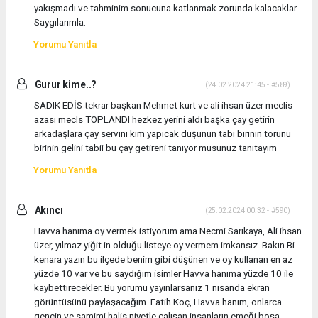
yakışmadı ve tahminim sonucuna katlanmak zorunda kalacaklar.
Saygılarımla.
Yorumu Yanıtla
Gurur kime..?
(24.02.2024 21:45 - #589)
SADIK EDİS tekrar başkan Mehmet kurt ve ali ihsan üzer meclis
azası mecls TOPLANDI hezkez yerini aldı başka çay getirin
arkadaşlara çay servini kim yapıcak düşünün tabi birinin torunu
birinin gelini tabii bu çay getireni tanıyor musunuz tanıtayım
Yorumu Yanıtla
Akıncı
(25.02.2024 00:32 - #590)
Havva hanıma oy vermek istiyorum ama Necmi Sarıkaya, Ali ihsan
üzer, yılmaz yiğit in olduğu listeye oy vermem imkansız. Bakın Bi
kenara yazın bu ilçede benim gibi düşünen ve oy kullanan en az
yüzde 10 var ve bu saydığım isimler Havva hanıma yüzde 10 ile
kaybettirecekler. Bu yorumu yayınlarsanız 1 nisanda ekran
görüntüsünü paylaşacağım. Fatih Koç, Havva hanım, onlarca
gencin ve samimi halis niyetle çalışan insanların emeği boşa