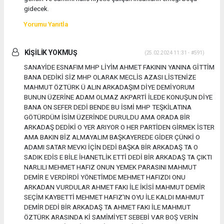
gidecek.
Yorumu Yanıtla
KİŞİLİK YOKMUŞ
(25.02.2024 11:31 - #591)
SANAYİDE ESNAFIM MHP LİYİM AHMET FAKININ YANINA GİTTİM
BANA DEDİKİ SİZ MHP OLARAK MECLİS AZASI LİSTENİZE
MAHMUT ÖZTÜRK Ü ALIN ARKADAŞIM DİYE DEMİYORUM
BUNUN ÜZERİNE ADAM OLMAZ AKPARTİ İLEDE KONUŞUN DİYE
BANA ON SEFER DEDİ BENDE BU İSMİ MHP TEŞKİLATINA
GÖTÜRDÜM İSİM ÜZERİNDE DURULDU AMA ORADA BİR
ARKADAŞ DEDİKİ O YER ARIYOR O HER PARTİDEN GİRMEK İSTER
AMA BAKIN BİZ ALMAYALIM BAŞKAYEREDE GİDER ÇÜNKİ O
ADAMI SATAR MEVKI İÇİN DEDİ BAŞKA BİR ARKADAŞ TA O
SADIK EDİS E BİLE İHANETLİK ETTİ DEDİ BİR ARKADAŞ TA ÇIKTI
NARLILI MEHMET HAFIZ ONUN YEMEK PARASINI MAHMUT
DEMİR E VERDİRDİ YÖNETİMDE MEHMET HAFIZDI ONU
ARKADAN VURDULAR AHMET FAKI İLE İKİSİ MAHMUT DEMİR
SEÇİM KAYBETTİ MEHMET HAFIZ'IN OYU İLE KALDI MAHMUT
DEMİR DEDİ BİR ARKADAŞ TA AHMET FAKI İLE MAHMUT
ÖZTÜRK ARASINDA Kİ SAMİMİYET SEBEBİ VAR BOŞ VERİN