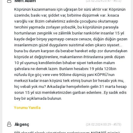
Mert Adam
(23.02.2024 23:47 - #572)
Köprünün kazanmaması için uğraşan bir sürü aktör var. Köprünün
üzerinde; baskı var, şiddet var, birbirine düşürmek var...kısaca
varoğlu var. Bizim cehaletimiz aslında çocuğunu okutamayıp
tercihini yapmada zorlayan yobazlık, bu köprülünün parasıyla
hortumlanan zenginlik ve zâlimlik bunlar nankörler insanlar 15 yıl
kayde değer birşey yapmayıp cenaze cenaze, düğün düğün gezen
insanlarımızın güzel duygularını suistimal eden çıkarcı siyaset...
buna bu durum karşısın da beraber hareket edip zor durumdayken
köprüde at değiştirenlere, makamlarının ihtiraslarına yenik düşen
10 yıl uyumuş kendilerinden bihaber siperi terkeden malum
şahıslara ne demek lazım. Bunların hesabını 19 yılda 120bin
nüfuslu ilçe göç vere vere 90bine düşmüş yani KÖPRÜ'nun
merkezi kadar insan köyünü terk etmiş bunun bir hesabı yok mu,
hiç vebali yok mu? Arkadaşlar hemşehrilerin gelin 31 marta hesap
sorun 15 yıl sizi memleketinizden gariban edenlere...Ey sadık edis
bey bir açıklamada bulunun.
Yorumu Yanıtla
Akgenç
(24.02.2024 00:29 - #573)