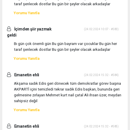
taraf şenlecek dostlar Bu gün bir şeyler olacak arkadaşlar
Yorumu Yanıtla
İçimden şiir yazmak
(24.02.2024 10:07 - #583)
geldi
Bı gün çok önemli gün Bu gün bayram var çocuklar Bu gün her
taraf şenlecek dostlar Bu gün bir şeyler olacak arkadaşlar
Yorumu Yanıtla
Emanetin ehli
(24.02.2024 15:32 - #584)
Akşama sadık Edis geri dönecek tüm demokratlar görev başına
AKPARTİ içini temizledi tekrar sadık Edis başkan, bununda geri
gelmesine zırlayan Mehmet kurt nail çatal Ali ihsan üzer, meydan
sahipsiz değil
Yorumu Yanıtla
Emanetin ehli
(24.02.2024 15:32 - #585)