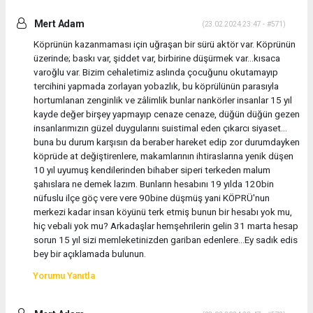
Mert Adam
(23.02.2024 23:47 - #571)
Köprünün kazanmaması için uğraşan bir sürü aktör var. Köprünün
üzerinde; baskı var, şiddet var, birbirine düşürmek var...kısaca
varoğlu var. Bizim cehaletimiz aslında çocuğunu okutamayıp
tercihini yapmada zorlayan yobazlık, bu köprülünün parasıyla
hortumlanan zenginlik ve zâlimlik bunlar nankörler insanlar 15 yıl
kayde değer birşey yapmayıp cenaze cenaze, düğün düğün gezen
insanlarımızın güzel duygularını suistimal eden çıkarcı siyaset...
buna bu durum karşısın da beraber hareket edip zor durumdayken
köprüde at değiştirenlere, makamlarının ihtiraslarına yenik düşen
10 yıl uyumuş kendilerinden bihaber siperi terkeden malum
şahıslara ne demek lazım. Bunların hesabını 19 yılda 120bin
nüfuslu ilçe göç vere vere 90bine düşmüş yani KÖPRÜ'nun
merkezi kadar insan köyünü terk etmiş bunun bir hesabı yok mu,
hiç vebali yok mu? Arkadaşlar hemşehrilerin gelin 31 marta hesap
sorun 15 yıl sizi memleketinizden gariban edenlere...Ey sadık edis
bey bir açıklamada bulunun.
Yorumu Yanıtla