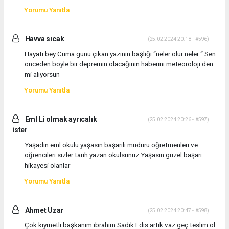
Yorumu Yanıtla
Havva sıcak
(25.02.2024 20:18 - #596)
Hayati bey Cuma günü çıkan yazının başlığı “neler olur neler “ Sen
önceden böyle bir depremin olacağının haberini meteoroloji den
mi alıyorsun
Yorumu Yanıtla
Eml Li olmak ayrıcalık
(25.02.2024 20:26 - #597)
ister
Yaşadın eml okulu yaşasın başarılı müdürü öğretmenleri ve
öğrencileri sizler tarih yazan okulsunuz Yaşasın güzel başarı
hikayesi olanlar
Yorumu Yanıtla
Ahmet Uzar
(25.02.2024 20:47 - #598)
Çok kıymetli başkanım ibrahim Sadık Edis artık vaz geç teslim ol