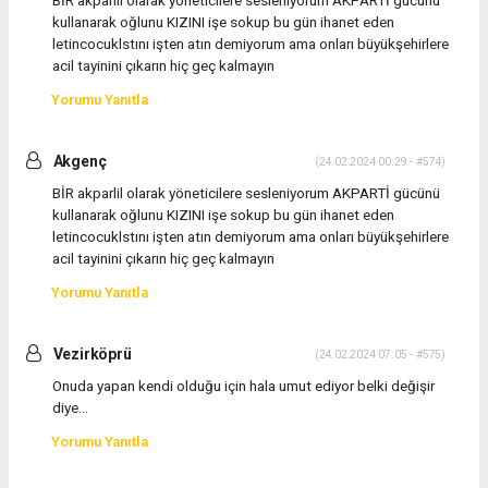
BİR akparlil olarak yöneticilere sesleniyorum AKPARTİ gücünü
kullanarak oğlunu KIZINI işe sokup bu gün ihanet eden
letincocuklstını işten atın demiyorum ama onları büyükşehirlere
acil tayinini çıkarın hiç geç kalmayın
Yorumu Yanıtla
Akgenç
(24.02.2024 00:29 - #574)
BİR akparlil olarak yöneticilere sesleniyorum AKPARTİ gücünü
kullanarak oğlunu KIZINI işe sokup bu gün ihanet eden
letincocuklstını işten atın demiyorum ama onları büyükşehirlere
acil tayinini çıkarın hiç geç kalmayın
Yorumu Yanıtla
Vezirköprü
(24.02.2024 07:05 - #575)
Onuda yapan kendi olduğu için hala umut ediyor belki değişir
diye…
Yorumu Yanıtla