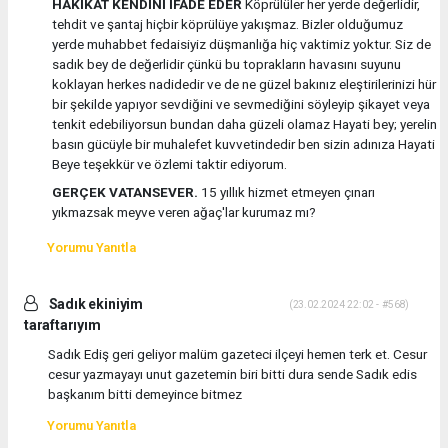
HAKİKAT KENDİNİ İFADE EDER
Köprülüler her yerde değerlidir,
tehdit ve şantaj hiçbir köprülüye yakışmaz. Bizler olduğumuz
yerde muhabbet fedaisiyiz düşmanlığa hiç vaktimiz yoktur. Siz de
sadık bey de değerlidir çünkü bu toprakların havasını suyunu
koklayan herkes nadidedir ve de ne güzel bakınız eleştirilerinizi hür
bir şekilde yapıyor sevdiğini ve sevmediğini söyleyip şikayet veya
tenkit edebiliyorsun bundan daha güzeli olamaz Hayati bey; yerelin
basın gücüyle bir muhalefet kuvvetindedir ben sizin adınıza Hayati
Beye teşekkür ve özlemi taktir ediyorum.
GERÇEK VATANSEVER.
15 yıllık hizmet etmeyen çınarı
yıkmazsak meyve veren ağaç'lar kurumaz mı?
Yorumu Yanıtla
Sadık ekiniyim
(23.02.2024 22:02 - #568)
taraftarıyım
Sadık Ediş geri geliyor malüm gazeteci ilçeyi hemen terk et. Cesur
cesur yazmayayı unut gazetemin biri bitti dura sende Sadık edis
başkanım bitti demeyince bitmez
Yorumu Yanıtla