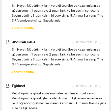
Sn..Hayati Müdürüm yılların verdiği tecrübe ve kazanımlarınıza
güveniyorum.1 puan veya 2 puan farkıyla bu seçim sonucunu
Seçim gününe 3 gün kalımı bileceksiniz..!!!! Amma Ser verip Yine
SIR Vermiyeceksiniz...Saygılarımla
Yorumu Yanıtla
Abdullah KABA
(23.02.2024 19:12 - #559)
Sn..Hayati Müdürüm yılların verdiği tecrübe ve kazanımlarınıza
güveniyorum.1 puan veya 2 puan farkıyla bu seçim sonucunu
Seçim gününe 3 gün kalımı bileceksiniz..!!!! Amma Ser verip Yine
SIR Vermiyeceksiniz...Saygılarımla
Yorumu Yanıtla
Eğitimci
(23.02.2024 20:11 - #560)
Vezirköprü’de güzel konuların haber yapılması umut veriyor.
Vezirköprü’de güzel işlerde olabilir miş … Tşk ederiz emeğinize
okul öğrenci öğretmen ve idareci kadrosunu kutlarım. Basın ayrıca
size de tşk ederiz.