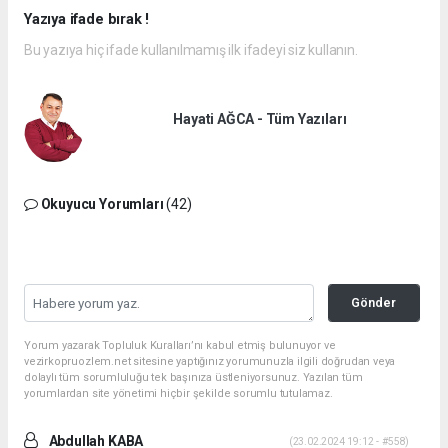
Yazıya ifade bırak !
Bu yazıya hiç ifade kullanılmamış ilk ifadeyi siz kullanın.
Hayati AĞCA - Tüm Yazıları
Okuyucu Yorumları
(42)
Gönder
Yorum yazarak Topluluk Kuralları’nı kabul etmiş bulunuyor ve
vezirkopruozlem.net sitesine yaptığınız yorumunuzla ilgili doğrudan veya
dolaylı tüm sorumluluğu tek başınıza üstleniyorsunuz. Yazılan tüm
yorumlardan site yönetimi hiçbir şekilde sorumlu tutulamaz.
Abdullah KABA
(23.02.2024 19:12 - #558)