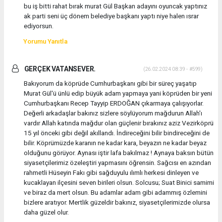
bu iş bitti rahat bırak murat Gül Başkan adayını oyuncak yaptınız
ak parti seni üç dönem belediye başkanı yaptı niye halen ısrar
ediyorsun.
Yorumu Yanıtla
GERÇEK VATANSEVER.
(26.02.2024 08:39 - #599)
Bakıyorum da köprüde Cumhurbaşkanı gibi bir süreç yaşatıp
Murat Gül'ü ünlü edip büyük adam yapmaya yani köprüden bir yeni
Cumhurbaşkanı Recep Tayyip ERDOĞAN çıkarmaya çalışıyorlar.
Değerli arkadaşlar bakınız sizlere söylüyorum mağdurun Allah'ı
vardır Allah katında mağdur olan güçlenir bırakınız aziz Vezirköprü
15 yıl önceki gibi değil akıllandı. İndireceğini bilir bindireceğini de
bilir. Köprümüzde karanın ne kadar kara, beyazın ne kadar beyaz
olduğunu görüyor. Aynası iştir lafa bakılmaz ! Aynaya baksın bütün
siyasetçilerimiz özeleştiri yapmasını öğrensin. Sağcısı en azından
rahmetli Hüseyin Fakı gibi sağduyulu ılımlı herkesi dinleyen ve
kucaklayan ilçesini seven birileri olsun. Solcusu; Suat Binici samimi
ve biraz da mert olsun. Bu adamlar adam gibi adammış özlemini
bizlere aratıyor. Mertlik güzeldir bakınız, siyasetçilerimizde olursa
daha güzel olur.