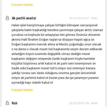
Yorumu Yanıtla
Ak partili analizi
(23.02.2024 20:27 - #562)
Halen işleri karıştırmaya çalışan bittiğini bilmeyen sansasyonel
çıkışlarla halen başkanlığı kendine çevirmeye çalışan aktör olamaz
çocuksu ve beyhude bir anlayıştan ileri gitmez Önümüz dönemin
aktörü Halil İbrahim Doğan taşları iyi döşüyor hayati ağca sn
Doğan başkanımı mercek altına al Meclis çoğunluğu onun olacak
o ne derse o olacak murat Gül başkanımla seçim devam edikecek
anladığım köprü üzerinde değişiklik olmaz dediğin murat
başkanım değişim isteyende Sadık başkanım böyle hamleler
küçültür büyütmez artık kabul et ak parti seni istemiyorum sn
Sadık edis başkanım murat Gül’ü istiyor sizi istemiyor kenara
çekilip torunu sev dede olduğunu unutma gençler üniversiteli
istiyor ak partimiz kabul et bazen para da işe yaramıyor paranın
açmadığı kapı olabilir kabul et
Yorumu Yanıtla
Ruh
(23.02.2024 21:49 - #564)