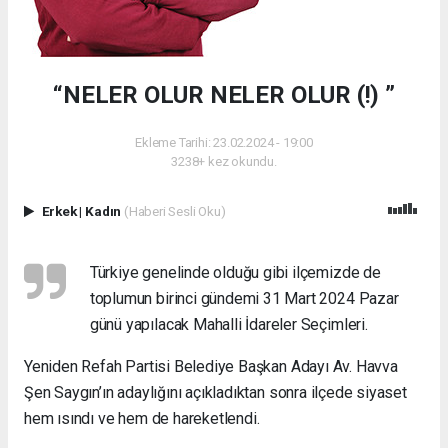
“NELER OLUR NELER OLUR (!) ”
Ekleme Tarihi: 23.02.2024 - 19:00
3238+ kez okundu.
Erkek
|
Kadın
(Haberi Sesli Oku)
Türkiye genelinde olduğu gibi ilçemizde de
toplumun birinci gündemi 31 Mart 2024 Pazar
günü yapılacak Mahalli İdareler Seçimleri.
Yeniden Refah Partisi Belediye Başkan Adayı Av. Havva
Şen Saygın’ın adaylığını açıkladıktan sonra ilçede siyaset
hem ısındı ve hem de hareketlendi.