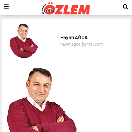
Hayati AĞCA
hayatiagca@gmail.com