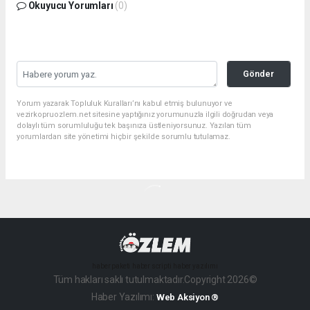
Okuyucu Yorumları
(0)
Gönder
Yorum yazarak Topluluk Kuralları’nı kabul etmiş bulunuyor ve
vezirkopruozlem.net sitesine yaptığınız yorumunuzla ilgili doğrudan veya
dolaylı tüm sorumluluğu tek başınıza üstleniyorsunuz. Yazılan tüm
yorumlardan site yönetimi hiçbir şekilde sorumlu tutulamaz.
haber paketi
haber scripti
haber yazılımı
Tüm hakları saklı tutulmaktadır.Copyright 2026©
Haber Yazılımı:
Web Aksiyon ®