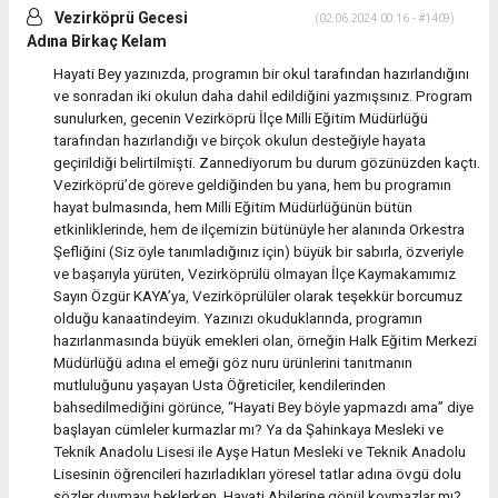
Vezirköprü Gecesi
(02.06.2024 00:16 - #1409)
Adına Birkaç Kelam
Hayati Bey yazınızda, programın bir okul tarafından hazırlandığını
ve sonradan iki okulun daha dahil edildiğini yazmışsınız. Program
sunulurken, gecenin Vezirköprü İlçe Milli Eğitim Müdürlüğü
tarafından hazırlandığı ve birçok okulun desteğiyle hayata
geçirildiği belirtilmişti. Zannediyorum bu durum gözünüzden kaçtı.
Vezirköprü’de göreve geldiğinden bu yana, hem bu programın
hayat bulmasında, hem Milli Eğitim Müdürlüğünün bütün
etkinliklerinde, hem de ilçemizin bütünüyle her alanında Orkestra
Şefliğini (Siz öyle tanımladığınız için) büyük bir sabırla, özveriyle
ve başarıyla yürüten, Vezirköprülü olmayan İlçe Kaymakamımız
Sayın Özgür KAYA’ya, Vezirköprülüler olarak teşekkür borcumuz
olduğu kanaatindeyim. Yazınızı okuduklarında, programın
hazırlanmasında büyük emekleri olan, örneğin Halk Eğitim Merkezi
Müdürlüğü adına el emeği göz nuru ürünlerini tanıtmanın
mutluluğunu yaşayan Usta Öğreticiler, kendilerinden
bahsedilmediğini görünce, “Hayati Bey böyle yapmazdı ama” diye
başlayan cümleler kurmazlar mı? Ya da Şahinkaya Mesleki ve
Teknik Anadolu Lisesi ile Ayşe Hatun Mesleki ve Teknik Anadolu
Lisesinin öğrencileri hazırladıkları yöresel tatlar adına övgü dolu
sözler duymayı beklerken, Hayati Abilerine gönül koymazlar mı?