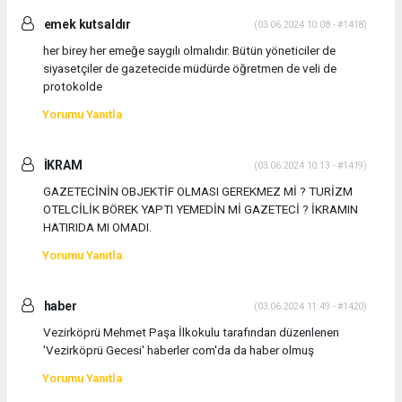
emek kutsaldır
(03.06.2024 10:08 - #1418)
her birey her emeğe saygılı olmalıdır. Bütün yöneticiler de
siyasetçiler de gazetecide müdürde öğretmen de veli de
protokolde
Yorumu Yanıtla
İKRAM
(03.06.2024 10:13 - #1419)
GAZETECİNİN OBJEKTİF OLMASI GEREKMEZ Mİ ? TURİZM
OTELCİLİK BÖREK YAPTI YEMEDİN Mİ GAZETECİ ? İKRAMIN
HATIRIDA MI OMADI.
Yorumu Yanıtla
haber
(03.06.2024 11:49 - #1420)
Vezirköprü Mehmet Paşa İlkokulu tarafından düzenlenen
'Vezirköprü Gecesi' haberler com'da da haber olmuş
Yorumu Yanıtla