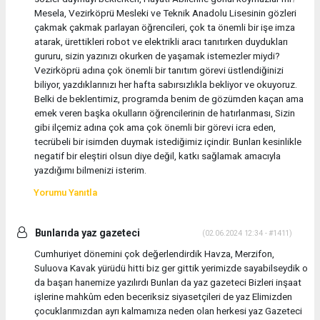
Mesela, Vezirköprü Mesleki ve Teknik Anadolu Lisesinin gözleri
çakmak çakmak parlayan öğrencileri, çok ta önemli bir işe imza
atarak, ürettikleri robot ve elektrikli aracı tanıtırken duydukları
gururu, sizin yazınızı okurken de yaşamak istemezler miydi?
Vezirköprü adına çok önemli bir tanıtım görevi üstlendiğinizi
biliyor, yazdıklarınızı her hafta sabırsızlıkla bekliyor ve okuyoruz.
Belki de beklentimiz, programda benim de gözümden kaçan ama
emek veren başka okulların öğrencilerinin de hatırlanması, Sizin
gibi ilçemiz adına çok ama çok önemli bir görevi icra eden,
tecrübeli bir isimden duymak istediğimiz içindir. Bunları kesinlikle
negatif bir eleştiri olsun diye değil, katkı sağlamak amacıyla
yazdığımı bilmenizi isterim.
Yorumu Yanıtla
Bunlarıda yaz gazeteci
(02.06.2024 12:34 - #1411)
Cumhuriyet dönemini çok değerlendirdik Havza, Merzifon,
Suluova Kavak yürüdü hitti biz ger gittik yerimizde sayabilseydik o
da başarı hanemize yazılırdı Bunları da yaz gazeteci Bizleri inşaat
işlerine mahkûm eden beceriksiz siyasetçileri de yaz Elimizden
çocuklarımızdan ayrı kalmamıza neden olan herkesi yaz Gazeteci