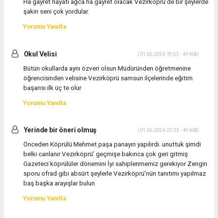
Ha gayret hayati ağca ha gayret olacak Vezirköprü’de bir şeylerde
şakin seni çok yordular.
Yorumu Yanıtla
Okul Velisi
(01.06.2024 19:55 - #1406)
Bütün okullarda aynı özveri olsun Müdüründen öğretmenine
öğrencisinden velisine Vezirköprü samsun ilçelerinde eğitim
başarısı ilk üç te olur
Yorumu Yanıtla
Yerinde bir öneri olmuş
(01.06.2024 23:33 - #1408)
Önceden Köprülü Mehmet paşa panayırı yapılırdı. unuttuk şimdi
belki canlanır Vezirköprü’ geçmişe bakınca çok geri gitmiş
Gazeteci köprülüler dönemini İyi sahiplenmemiz gerekiyor Zengin
sporu ofrad gibi absürt şeylerle Vezirköprü’nün tanıtımı yapılmaz
baş başka arayışlar bulun
Yorumu Yanıtla