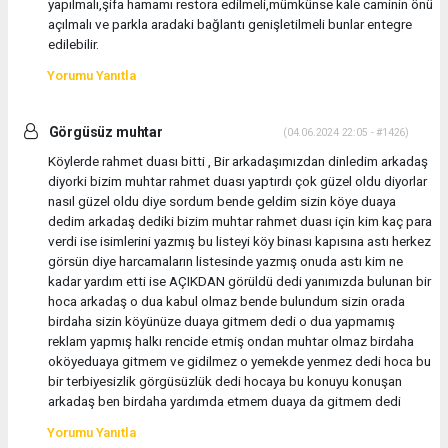
yapılmalı,şifa hamamı restora edilmeli,mümkünse kale caminin önü
açılmalı ve parkla aradaki bağlantı genişletilmeli bunlar entegre
edilebilir.
Yorumu Yanıtla
Görgüsüz muhtar
(04.06.2024 22:05 - #1426)
Köylerde rahmet duası bitti , Bir arkadaşımızdan dinledim arkadaş
diyorki bizim muhtar rahmet duası yaptırdı çok güzel oldu diyorlar
nasıl güzel oldu diye sordum bende geldim sizin köye duaya
dedim arkadaş dediki bizim muhtar rahmet duası için kim kaç para
verdi ise isimlerini yazmış bu listeyi köy binası kapısına astı herkez
görsün diye harcamaların listesinde yazmış onuda astı kim ne
kadar yardım etti ise AÇIKDAN görüldü dedi yanımızda bulunan bir
hoca arkadaş o dua kabul olmaz bende bulundum sizin orada
birdaha sizin köyünüze duaya gitmem dedi o dua yapmamış
reklam yapmış halkı rencide etmiş ondan muhtar olmaz birdaha
oköyeduaya gitmem ve gidilmez o yemekde yenmez dedi hoca bu
bir terbiyesizlik görgüsüzlük dedi hocaya bu konuyu konuşan
arkadaş ben birdaha yardımda etmem duaya da gitmem dedi
Yorumu Yanıtla