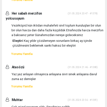
Her sabah merzifon
(31.05.2024 20:47 - #1378)
yolcusuyum
Vezirköprü’nün iktidarı muhalefeti sivil toplum kuruluşları bir olun
bir olun havza dan daha fazla küçüldük Etrafınızda havza merzifon
a baksanız yeter Günahımızdan nereye gideceksiniz
Eleştiri
Kaç yıldır çözülemeyen sorunların birkaç ay içinde
çözülmesini beklemek sanki haksız bir eleştiri
Yorumu Yanıtla
Atasözü
(31.05.2024 21:46 - #1380)
Yaz yaz anlayan olmayınca anlayana sivri sinek anlayana davul
zurna az demişler
Yorumu Yanıtla
Muhtar
(31.05.2024 23:56 - #1381)
Çok güzel program oldu. Emeğinize sağlık.