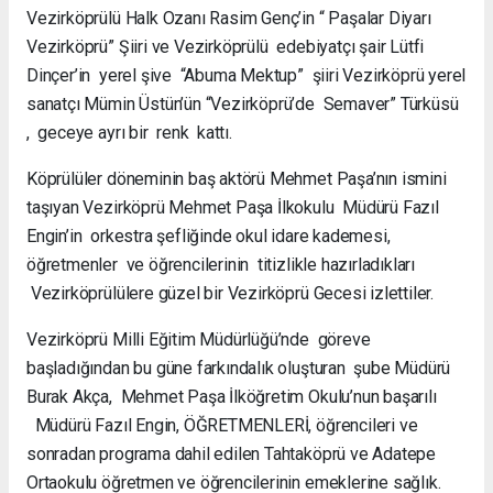
Vezirköprülü Halk Ozanı Rasim Genç’in “ Paşalar Diyarı
Vezirköprü” Şiiri ve Vezirköprülü edebiyatçı şair Lütfi
Dinçer’in yerel şive “Abuma Mektup” şiiri Vezirköprü yerel
sanatçı Mümin Üstün’ün “Vezirköprü’de Semaver” Türküsü
, geceye ayrı bir renk kattı.
Köprülüler döneminin baş aktörü Mehmet Paşa’nın ismini
taşıyan Vezirköprü Mehmet Paşa İlkokulu Müdürü Fazıl
Engin’in orkestra şefliğinde okul idare kademesi,
öğretmenler ve öğrencilerinin titizlikle hazırladıkları
Vezirköprülülere güzel bir Vezirköprü Gecesi izlettiler.
Vezirköprü Milli Eğitim Müdürlüğü’nde göreve
başladığından bu güne farkındalık oluşturan şube Müdürü
Burak Akça, Mehmet Paşa İlköğretim Okulu’nun başarılı
Müdürü Fazıl Engin, ÖĞRETMENLERİ, öğrencileri ve
sonradan programa dahil edilen Tahtaköprü ve Adatepe
Ortaokulu öğretmen ve öğrencilerinin emeklerine sağlık.