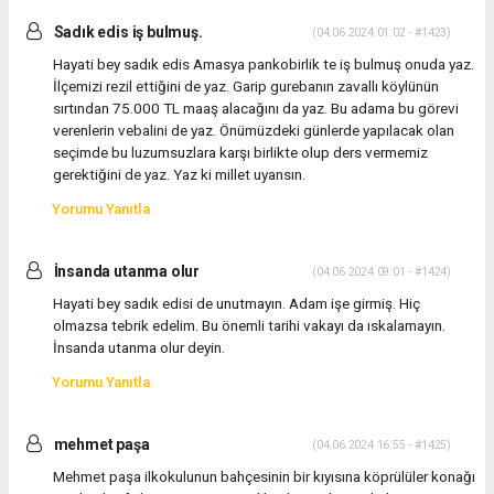
Sadık edis iş bulmuş.
(04.06.2024 01:02 - #1423)
Hayati bey sadık edis Amasya pankobirlik te iş bulmuş onuda yaz.
İlçemizi rezil ettiğini de yaz. Garip gurebanın zavallı köylünün
sırtından 75.000 TL maaş alacağını da yaz. Bu adama bu görevi
verenlerin vebalini de yaz. Önümüzdeki günlerde yapılacak olan
seçimde bu luzumsuzlara karşı birlikte olup ders vermemiz
gerektiğini de yaz. Yaz ki millet uyansın.
Yorumu Yanıtla
İnsanda utanma olur
(04.06.2024 09:01 - #1424)
Hayati bey sadık edisi de unutmayın. Adam işe girmiş. Hiç
olmazsa tebrik edelim. Bu önemli tarihi vakayı da ıskalamayın.
İnsanda utanma olur deyin.
Yorumu Yanıtla
mehmet paşa
(04.06.2024 16:55 - #1425)
Mehmet paşa ilkokulunun bahçesinin bir kıyısına köprülüler konağı