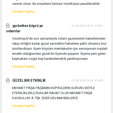
cennet olsun. Bu insanların hatırası Vezirköprü yasatilmalidir.
Yorumu Yanıtla
gurbetten köprü ye
(01.06.2024 18:30 - #1401)
selamlar
Vezirköprü'de son zamanlarda özlem gazetesinin haberlerinden
takip ettiğim kadar güzel sevindirici haberlere şahit olmamız bizi
ümitlendiriyor. ilçem köprüm memleketim için seviniyorum inşalah
emekli olduğumdan güzel bir ilçemde yaşarım. İlçeme yeni gelen
kaymakam özgür bey hareketlendirdi yanılmıyorsam
Yorumu Yanıtla
GÜZEL BİR ETKİNLİK
(01.06.2024 18:36 - #1402)
MEHMET PAŞA PAŞAMIN KÖPRÜLERİN GURURU BÖYLE
ETKİNLİKLERLE RUHLAR RAHAT OLUR MEHMET PAŞA
İLKOKULUN' A TŞK .EDER DEVAMI BEKLERİZ.
Yorumu Yanıtla