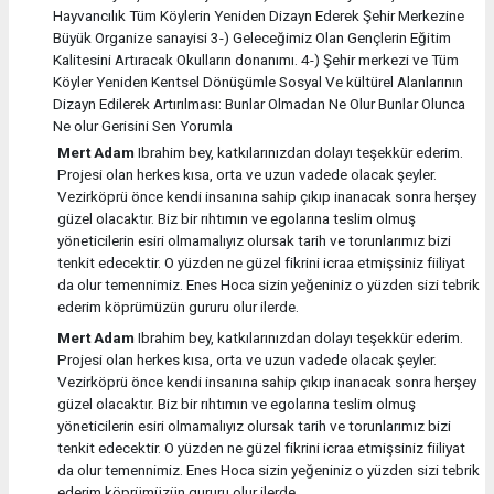
Hayvancılık Tüm Köylerin Yeniden Dizayn Ederek Şehir Merkezine
Büyük Organize sanayisi 3-) Geleceğimiz Olan Gençlerin Eğitim
Kalitesini Artıracak Okulların donanımı. 4-) Şehir merkezi ve Tüm
Köyler Yeniden Kentsel Dönüşümle Sosyal Ve kültürel Alanlarının
Dizayn Edilerek Artırılması: Bunlar Olmadan Ne Olur Bunlar Olunca
Ne olur Gerisini Sen Yorumla
Mert Adam
Ibrahim bey, katkılarınızdan dolayı teşekkür ederim.
Projesi olan herkes kısa, orta ve uzun vadede olacak şeyler.
Vezirköprü önce kendi insanına sahip çıkıp inanacak sonra herşey
güzel olacaktır. Biz bir rıhtımın ve egolarına teslim olmuş
yöneticilerin esiri olmamalıyız olursak tarih ve torunlarımız bizi
tenkit edecektir. O yüzden ne güzel fikrini icraa etmişsiniz fiiliyat
da olur temennimiz. Enes Hoca sizin yeğeniniz o yüzden sizi tebrik
ederim köprümüzün gururu olur ilerde.
Mert Adam
Ibrahim bey, katkılarınızdan dolayı teşekkür ederim.
Projesi olan herkes kısa, orta ve uzun vadede olacak şeyler.
Vezirköprü önce kendi insanına sahip çıkıp inanacak sonra herşey
güzel olacaktır. Biz bir rıhtımın ve egolarına teslim olmuş
yöneticilerin esiri olmamalıyız olursak tarih ve torunlarımız bizi
tenkit edecektir. O yüzden ne güzel fikrini icraa etmişsiniz fiiliyat
da olur temennimiz. Enes Hoca sizin yeğeniniz o yüzden sizi tebrik
ederim köprümüzün gururu olur ilerde.