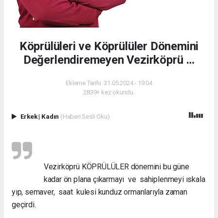
Köprülüleri ve Köprülüler Dönemini
Değerlendiremeyen Vezirköprü …
Ekleme Tarihi: 31.05.2024 - 19:04
2839+ kez okundu.
Erkek
|
Kadın
(Haberi Sesli Oku)
Vezirköprü KÖPRÜLÜLER dönemini bu güne
kadar ön plana çıkarmayı ve sahiplenmeyi ıskala
yıp, semaver, saat kulesi kunduz ormanlarıyla zaman
geçirdi.