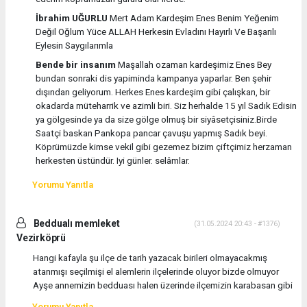
İbrahim UĞURLU
Mert Adam Kardeşim Enes Benim Yeğenim
Değil Oğlum Yüce ALLAH Herkesin Evladını Hayırlı Ve Başarılı
Eylesin Saygılarımla
Bende bir insanım
Maşallah ozaman kardeşimiz Enes Bey
bundan sonraki dis yapiminda kampanya yaparlar. Ben şehir
dışından geliyorum. Herkes Enes kardeşim gibi çalışkan, bir
okadarda müteharrik ve azimli biri. Siz herhalde 15 yıl Sadık Edisin
ya gölgesinde ya da size gölge olmuş bir siyâsetçisiniz.Birde
Saatçi baskan Pankopa pancar çavuşu yapmış Sadık beyi.
Köprümüzde kimse vekil gibi gezemez bizim çiftçimiz herzaman
herkesten üstündür. Iyi günler. selâmlar.
Yorumu Yanıtla
Beddualı memleket
(31.05.2024 20:43 - #1376)
Vezirköprü
Hangi kafayla şu ilçe de tarih yazacak birileri olmayacakmış
atanmışı seçilmişi el alemlerin ilçelerinde oluyor bizde olmuyor
Ayşe annemizin bedduası halen üzerinde ilçemizin karabasan gibi
Yorumu Yanıtla