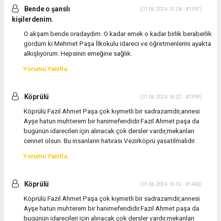
Bende o şanslı
(01.06.2024 13:28 - #1397)
kişilerdenim.
O akşam bende oradaydım. O kadar emek o kadar birlik beraberlik
gördüm ki Mehmet Paşa İlkokulu idareci ve öğretmenlerini ayakta
alkışlıyorum. Hepsinin emeğine sağlık.
Yorumu Yanıtla
Köprülü
(01.06.2024 16:32 - #1399)
Köprülü Fazıl Ahmet Paşa çok kıymetli bir sadrazamdir,annesi
Ayşe hatun muhterem bir hanimefendidir.Fazil Ahmet paşa da
bugünün idarecileri için alınacak çok dersler vardır,mekanları
cennet olsun. Bu insanların hatırası Vezirköprü yasatilmalidir.
Yorumu Yanıtla
Köprülü
(01.06.2024 16:32 - #1400)
Köprülü Fazıl Ahmet Paşa çok kıymetli bir sadrazamdir,annesi
Ayşe hatun muhterem bir hanimefendidir.Fazil Ahmet paşa da
bugünün idarecileri için alınacak çok dersler vardır,mekanları