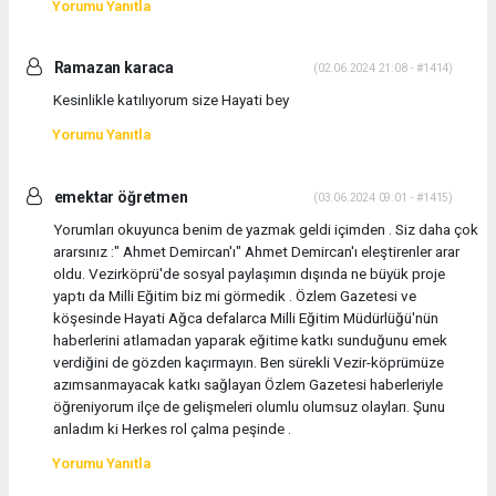
Yorumu Yanıtla
Ramazan karaca
(02.06.2024 21:08 - #1414)
Kesinlikle katılıyorum size Hayati bey
Yorumu Yanıtla
emektar öğretmen
(03.06.2024 09:01 - #1415)
Yorumları okuyunca benim de yazmak geldi içimden . Siz daha çok
ararsınız :" Ahmet Demircan'ı" Ahmet Demircan'ı eleştirenler arar
oldu. Vezirköprü'de sosyal paylaşımın dışında ne büyük proje
yaptı da Milli Eğitim biz mi görmedik . Özlem Gazetesi ve
köşesinde Hayati Ağca defalarca Milli Eğitim Müdürlüğü'nün
haberlerini atlamadan yaparak eğitime katkı sunduğunu emek
verdiğini de gözden kaçırmayın. Ben sürekli Vezir-köprümüze
azımsanmayacak katkı sağlayan Özlem Gazetesi haberleriyle
öğreniyorum ilçe de gelişmeleri olumlu olumsuz olayları. Şunu
anladım ki Herkes rol çalma peşinde .
Yorumu Yanıtla