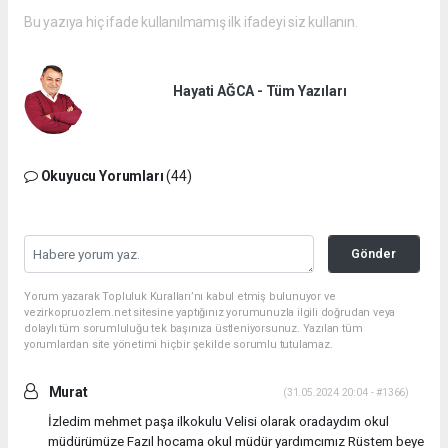
Bu yazıya hiç ifade kullanılmamış ilk ifadeyi siz kullanın.
Hayati AĞCA - Tüm Yazıları
Okuyucu Yorumları
(44)
Gönder
Yorum yazarak Topluluk Kuralları’nı kabul etmiş bulunuyor ve
vezirkopruozlem.net sitesine yaptığınız yorumunuzla ilgili doğrudan veya
dolaylı tüm sorumluluğu tek başınıza üstleniyorsunuz. Yazılan tüm
yorumlardan site yönetimi hiçbir şekilde sorumlu tutulamaz.
Murat
(31.05.2024 20:04 - #1366)
İzledim mehmet paşa ilkokulu Velisi olarak oradaydım okul
müdürümüze Fazıl hocama okul müdür yardımcımız Rüstem beye