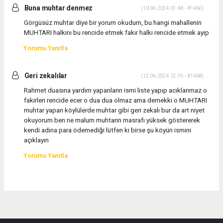
Buna muhtar denmez
(10.06.2024 01:48 - #1460)
Görgüsüz muhtar diye bir yorum okudum, bu hangi mahallenin
MUHTARI halkını bu rencide etmek fakır halkı rencide etmek ayıp
Yorumu Yanıtla
Geri zekalılar
(12.06.2024 12:19 - #1468)
Rahmet duasına yardım yapanların ismi liste yapıp acıklanmaz o
fakirleri rencide ecer o dua dua olmaz ama demekki o MUHTARI
muhtar yapan köylülerde muhtar gibi geri zekalı bur da art niyet
okuyorum ben ne malum muhtarın masrafı yüksek göstererek
kendi adına para ödemediği lütfen ki birse şu köyün ismini
açıklayın
Yorumu Yanıtla