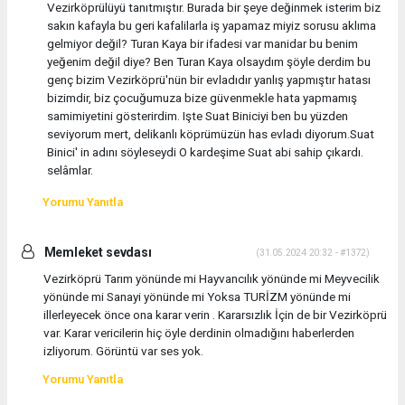
Vezirköprülüyü tanıtmıştır. Burada bir şeye değinmek isterim biz
sakın kafayla bu geri kafalilarla iş yapamaz miyiz sorusu aklıma
gelmiyor değil? Turan Kaya bir ifadesi var manidar bu benim
yeğenim değil diye? Ben Turan Kaya olsaydım şöyle derdim bu
genç bizim Vezirköprü'nün bir evladıdır yanlış yapmıştır hatası
bizimdir, biz çocuğumuza bize güvenmekle hata yapmamış
samimiyetini gösterirdim. Işte Suat Biniciyi ben bu yüzden
seviyorum mert, delikanlı köprümüzün has evladı diyorum.Suat
Binici' in adını söyleseydi O kardeşime Suat abi sahip çıkardı.
selâmlar.
Yorumu Yanıtla
Memleket sevdası
(31.05.2024 20:32 - #1372)
Vezirköprü Tarım yönünde mi Hayvancılık yönünde mi Meyvecilik
yönünde mi Sanayi yönünde mi Yoksa TURİZM yönünde mi
illerleyecek önce ona karar verin . Kararsızlık İçin de bir Vezirköprü
var. Karar vericilerin hiç öyle derdinin olmadığını haberlerden
izliyorum. Görüntü var ses yok.
Yorumu Yanıtla