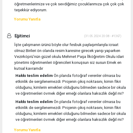
öğretmenlerimize ve çok sevdiğimiz çocuklarımıza çok çok çok
teşekkür ediyorum.
Yorumu Yanıtla
Eğitimci
(31.05.2024 20:08 - #1367)
İşte çalışmanın ürünü böyle olur fesbuk paylaşımlarıyla icraat
olmaz Birileri ön olanda resim karesine girecek yarışı yaparken
Vezirköprü’nün güzel okulu Mehmet Paşa İlköğretim Okulu idari
yönetimi öğretmenleri öğrencileri konuşsun siz susun Emek en
kutsal kavramdır
Hakkı teslim edelim
Ön planda fotoğraf verenler olmasa bu
etkinlik de sergilenemezdi. Projenin çıkış noktasını, kimin fikri
olduğunu, kimlerin emekleri olduğunu bilmeden sadece bir okula
ve öğretmenleri övmek diğer emeği olanlara haksızlık değil mi?
Hakkı teslim edelim
Ön planda fotoğraf verenler olmasa bu
etkinlik de sergilenemezdi. Projenin çıkış noktasını, kimin fikri
olduğunu, kimlerin emekleri olduğunu bilmeden sadece bir okula
ve öğretmenleri övmek diğer emeği olanlara haksızlık değil mi?
Yorumu Yanıtla