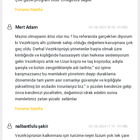
Yorumu Yanıtla
Mert Adam
(01.06.2024 09:00 - #1383)
Mazisi olmayanın âtisi olur mu ? bu referansla gerçekten diyorum
ki Vezirköprü altı çizilerek sahip olduğu değerlere kavuşması çok
geç oldu. Derhal Vezirköprüyü yönetenler başta olmak üzre
kimliğinde ve kişiliğinde hassasiyeti olan herkese sesleniyorum
gelin Vezirköprü artık ne Uzun köprü ne taş köprüdur, adıyla
şaniyla ve bütün zenginlikleriyle adı tarihte;" siz işime
karışmazsanız bu memleketi yönetirim deyip duraklama
döneminde tam yarim asır osmanlıyı güveniyle ve kişiliğiyle
yükseltmiş bir ecdadın torunlarıyız biz." o yüzden kendinize gelip
önce kendimizi yüceltelim, değerimizi idrak edelim sonra
memletimiz zaten yücelir. selâmlar.
Yorumu Yanıtla
nalbantlulu şakir
(01.06.2024 11:15 - #1388)
Vezirköprünün kalkınması için turizme neyin lüzum yok.tek çare