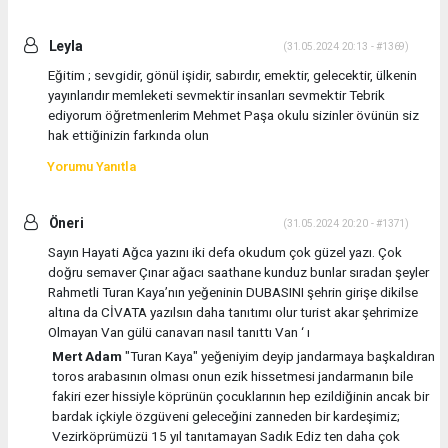
Leyla
(31.05.2024 20:13 - #1369)
Eğitim ; sevgidir, gönül işidir, sabırdır, emektir, gelecektir, ülkenin
yayınlarıdır memleketi sevmektir insanları sevmektir Tebrik
ediyorum öğretmenlerim Mehmet Paşa okulu sizinler övünün siz
hak ettiğinizin farkında olun
Yorumu Yanıtla
Öneri
(31.05.2024 20:20 - #1371)
Sayın Hayati Ağca yazını iki defa okudum çok güzel yazı. Çok
doğru semaver Çınar ağacı saathane kunduz bunlar sıradan şeyler
Rahmetli Turan Kaya’nın yeğeninin DUBASINI şehrin girişe dikilse
altına da CİVATA yazılsın daha tanıtımı olur turist akar şehrimize
Olmayan Van gülü canavarı nasıl tanıttı Van ‘ ı
Mert Adam
"Turan Kaya" yeğeniyim deyip jandarmaya başkaldıran
toros arabasının olması onun ezik hissetmesi jandarmanın bile
fakiri ezer hissiyle köprünün çocuklarının hep ezildiğinin ancak bir
bardak içkiyle özgüveni geleceğini zanneden bir kardeşimiz;
Vezirköprümüzü 15 yıl tanıtamayan Sadık Ediz ten daha çok