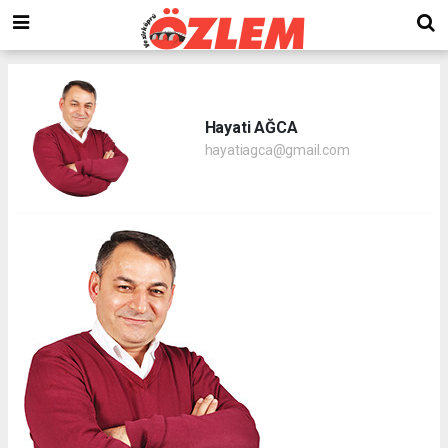
Hayati AĞCA
hayatiagca@gmail.com