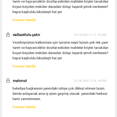
tarım ve hayvancılıktır dostlar.eskiden mahleler köyler tavukdan
koyun keçiden inekden danadan dolup taşardı.şimdi nerdeeee?
hepsi kayboldu.lüküsleşti her yer.
Yorumu Yanıtla
nalbantlulu şakir
(01.06.2024 11:15 - #1389)
Vezirköprünün kalkınması için turizme neyin lüzum yok.tek çare
tarım ve hayvancılıktır dostlar.eskiden mahleler köyler tavukdan
koyun keçiden inekden danadan dolup taşardı.şimdi nerdeeee?
hepsi kayboldu.lüküsleşti her yer.
Yorumu Yanıtla
mahmut
(01.06.2024 12:28 - #1395)
belediye başkanının yanındaki ruhiye çok dikkat etmesi lazım.
ileride anlayacak ama iş işten geçmiş olacak. yanındaki herkesi
hami zannetmesin.
Yorumu Yanıtla