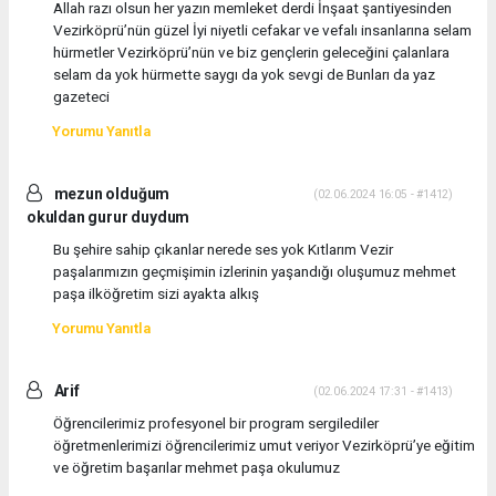
Allah razı olsun her yazın memleket derdi İnşaat şantiyesinden
Vezirköprü’nün güzel İyi niyetli cefakar ve vefalı insanlarına selam
hürmetler Vezirköprü’nün ve biz gençlerin geleceğini çalanlara
selam da yok hürmette saygı da yok sevgi de Bunları da yaz
gazeteci
Yorumu Yanıtla
mezun olduğum
(02.06.2024 16:05 - #1412)
okuldan gurur duydum
Bu şehire sahip çıkanlar nerede ses yok Kıtlarım Vezir
paşalarımızın geçmişimin izlerinin yaşandığı oluşumuz mehmet
paşa ilköğretim sizi ayakta alkış
Yorumu Yanıtla
Arif
(02.06.2024 17:31 - #1413)
Öğrencilerimiz profesyonel bir program sergilediler
öğretmenlerimizi öğrencilerimiz umut veriyor Vezirköprü’ye eğitim
ve öğretim başarılar mehmet paşa okulumuz