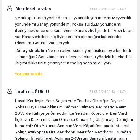
Memleket sevdası
(31.05.2024 20:32 - #1373)
Vezirköprü Tarım yönünde mi Hayvancılık yönünde mi Meyvecilik
yönünde mi Sanayi yönünde mi Yoksa TURİZM yönünde mi
illerleyecek önce ona karar verin . Kararsızlık İçin de bir Vezirköprü
var. Karar vericilerin hiç öyle derdinin olmadığını haberlerden
izliyorum. Görüntü var ses yok.
Anlayışlı olalım
Nerden biliyorsunuz yöneticilerin öyle bir derdi
olmadığını? Son zamanlarda ilçedeki olumlu yöndeki hareketlilik
hiç mi dikkatinizi çekmiyor? Kendiliğinden mi oluyor?
Yorumu Yanıtla
İbrahim UĞURLU
(31.05.2024 20:43 - #1374)
Hayati Kardeşim Yerel Seçimlerde Tarafsız Olacağım Diye mi
Yoksa Hayal Diye Aklına mı Sığmadı Bilmem. Benim Projelerim
2053 de Türkiye ye Örnek Bir İlçe Yeniden Köprülüler Deri Vardı.
İlçenizin Kalkınması İçin Olmazsa Olmazı 1-) Ulaşım ağı Demiştim
Karadeniz Oto Yolunun Samsun Vezir Köprü Osmancık İstanbul
Yolu; Vezirköprü Bafra Vezirköprü Merzifon Vezirköprü Durağan
Yolunun İyileştirilerek Açılması 2-)Üretim Sanayisi Başta Tarım