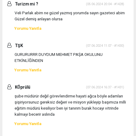
Turizm mi ?
(05.06.2024 20:04 - #1428)
Veli Parlak abim ne güzel yazmış yorumda sayın gazeteci abim
Güzel demiş anlayan olursa
Yorumu Yanıtla
TŞK
(07.06.2024 11:07 - #1430)
GURURURRR DUYDUM MEHMET PAŞA OKULUNU
ETKİNLİĞİNDEN
Yorumu Yanıtla
KÖprülü
(07.06.2024 16:37 - #1431)
şube müdürür değil görevlendirme hayati ağca böyle adamları
şişiriyorsunuz gereksiz değeri ve misyon yükleyip başımıza milli
eğitim müdürü kesiliyor ben iyi tanırım burak hocayı vitrinde
kalmayı becerir aslında
Yorumu Yanıtla