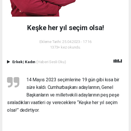
Keşke her yıl seçim olsa!
Ekleme Tarihi: 25.04.2023 - 17:16
1373+ kez okundu.
Erkek
|
Kadın
(Haberi Sesli Oku)
14 Mayıs 2023 seçimlerine 19 gün gibi kısa bir
süre kaldı. Cumhurbaşkanı adaylarının, Genel
Başkanların ve milletvekili adaylarının peş peşe
sıraladıkları vaatleri oy vereceklere “Keşke her yıl seçim
olsa!” dedirtiyor.