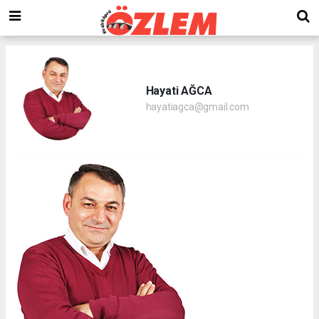
Hayati AĞCA
hayatiagca@gmail.com