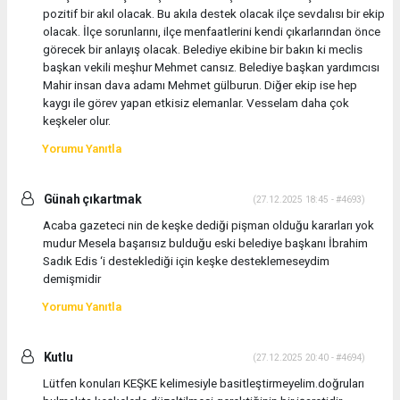
pozitif bir akıl olacak. Bu akıla destek olacak ilçe sevdalısı bir ekip
olacak. İlçe sorunlarını, ilçe menfaatlerini kendi çıkarlarından önce
görecek bir anlayış olacak. Belediye ekibine bir bakın ki meclis
başkan vekili meşhur Mehmet cansız. Belediye başkan yardımcısı
Mahir insan dava adamı Mehmet gülburun. Diğer ekip ise hep
kaygı ile görev yapan etkisiz elemanlar. Vesselam daha çok
keşkeler olur.
Yorumu Yanıtla
Günah çıkartmak
(27.12.2025 18:45 - #4693)
Acaba gazeteci nin de keşke dediği pişman olduğu kararları yok
mudur Mesela başarısız bulduğu eski belediye başkanı İbrahim
Sadık Edis ‘i desteklediği için keşke desteklemeseydim
demişmidir
Yorumu Yanıtla
Kutlu
(27.12.2025 20:40 - #4694)
Lütfen konuları KEŞKE kelimesiyle basitleştirmeyelim.doğruları