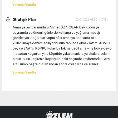
Yorumu Yanıtla
Stratejik Plan
(02.01.2026 08:30 - #4715)
Amasya pancar müdürü Ahmet ÖZARSLAN bey Köprü ye
bayramda ve önemli günlerde kutlama ve yağlama mesajı
gönderiyor. Sağolsun Köprü hâla amasya pancarda bile
kullanılmaya devam ediliyor bunun farkında olmak lazım. AHMET
bey ve SAATci KÖPRÜ kolay bir lokma değil ama yine böyle deyip
masadan kaçanlari yine köprüde yakalananlara yalakalara selam
olsun. Sizin keşkenin köprüyü bidaki seçimde kaybetmek? Gerçi
siz Trump başta olduktandan sonra oyları yine çalarsınız...
Yorumu Yanıtla