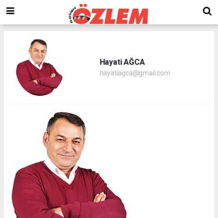
Hayati AĞCA
hayatiagca@gmail.com