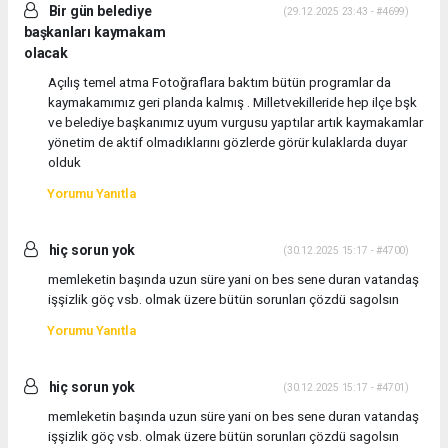
Bir gün belediye
(29.12.2025 23:43 - #4699)
başkanları kaymakam
olacak
Açılış temel atma Fotoğraflara baktım bütün programlar da
kaymakamımız geri planda kalmış . Milletvekilleride hep ilçe bşk
ve belediye başkanımız uyum vurgusu yaptılar artık kaymakamlar
yönetim de aktif olmadıklarını gözlerde görür kulaklarda duyar
olduk
Yorumu Yanıtla
hiç sorun yok
(30.12.2025 15:17 - #4700)
memleketin başında uzun süre yani on bes sene duran vatandaş
işşizlik göç vsb. olmak üzere bütün sorunları çözdü sagolsın
Yorumu Yanıtla
hiç sorun yok
(30.12.2025 15:17 - #4701)
memleketin başında uzun süre yani on bes sene duran vatandaş
işşizlik göç vsb. olmak üzere bütün sorunları çözdü sagolsın