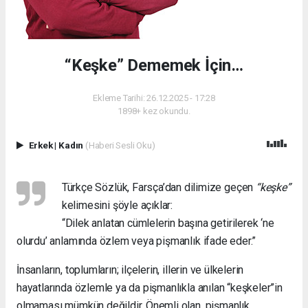
“Keşke” Dememek İçin…
Ekleme Tarihi: 26.12.2025 - 17:28
1898+ kez okundu.
Erkek
|
Kadın
(Haberi Sesli Oku)
Türkçe Sözlük, Farsça’dan dilimize geçen
“keşke”
kelimesini şöyle açıklar:
“Dilek anlatan cümlelerin başına getirilerek ‘ne
olurdu’ anlamında özlem veya pişmanlık ifade eder.”
İnsanların, toplumların; ilçelerin, illerin ve ülkelerin
hayatlarında özlemle ya da pişmanlıkla anılan “keşkeler”in
olmaması mümkün değildir. Önemli olan, pişmanlık