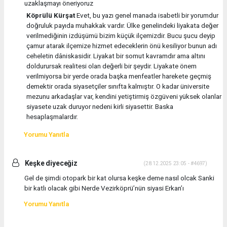
uzaklaşmayı öneriyoruz
Köprülü Kürşat
Evet, bu yazı genel manada isabetli bir yorumdur
doğruluk payıda muhakkak vardır. Ülke genelindeki liyakata değer
verilmediğinin izdüşümü bizim küçük ilçemizdir. Bucu şucu deyip
çamur atarak ilçemize hizmet edeceklerin önü kesiliyor bunun adı
ceheletin dâniskasidir. Liyakat bir somut kavramdır ama altını
doldurursak realitesi olan değerli bir şeydir. Liyakate önem
verilmiyorsa bir yerde orada başka menfeatler harekete geçmiş
demektir orada siyasetçiler sınıfta kalmıştır. O kadar üniversite
mezunu arkadaşlar var, kendini yetiştirmiş özgüveni yüksek olanlar
siyasete uzak duruyor nedeni kirli siyasettir. Baska
hesaplaşmalardır.
Yorumu Yanıtla
Keşke diyeceğiz
(28.12.2025 23:05 - #4697)
Gel de şimdi otopark bir kat olursa keşke deme nasıl olcak Sanki
bir katlı olacak gibi Nerde Vezirköprü’nün siyasi Erkan’ı
Yorumu Yanıtla