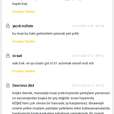
hayati bey
Yorumu Yanıtla
yazık millete
(01.01.2026 16:49 - #4710)
bu imarı bu hale getirenlerin yatacak yeri yokk
Yorumu Yanıtla
icraat
(01.01.2026 17:13 - #4711)
eski bsk. en iyi icraatı göl a101 actırmak esnafı maf etti
Yorumu Yanıtla
Devrimci Akıl
(01.01.2026 22:17 - #4713)
Keşke demek, manasıyla insan psikolojisinde yanlışların yansımasi
ve serzenişinden başka bir şey değildir. Insan hayatında
KÉŞKE'lerin çok olması bir tranvadır, Iyi karşılanmaz. Binaeneyh
önemli yetkin insalarin yanlışları yetkilerini etkin kullanamamalarida
beraberinde böyle keşkelere sebebiyet vermektedir. Bir önemli