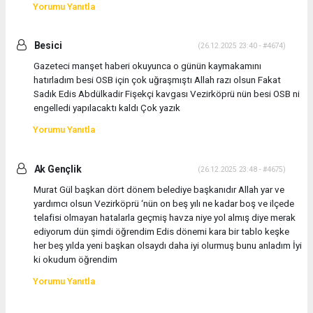
Yorumu Yanıtla
Besici
(26.12.2025 23:40 - #4674)
Gazeteci manşet haberi okuyunca o günün kaymakamını
hatırladım besi OSB için çok uğraşmıştı Allah razı olsun Fakat
Sadık Edis Abdülkadir Fişekçi kavgası Vezirköprü nün besi OSB ni
engelledi yapılacaktı kaldı Çok yazık
Yorumu Yanıtla
Ak Gençlik
(26.12.2025 23:48 - #4675)
Murat Gül başkan dört dönem belediye başkanıdır Allah yar ve
yardımcı olsun Vezirköprü ‘nün on beş yılı ne kadar boş ve ilçede
telafisi olmayan hatalarla geçmiş havza niye yol almış diye merak
ediyorum dün şimdi öğrendim Edis dönemi kara bir tablo keşke
her beş yılda yeni başkan olsaydı daha iyi olurmuş bunu anladım İyi
ki okudum öğrendim
Yorumu Yanıtla