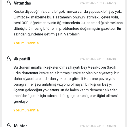
Vatandaş
(26.12.2025 18:34 - #4667)
Keşke diyeceğimiz daha birçok mevzu var da yapacak bir şey yok.
Elimizdeki malzeme bu. Hastanenin önünün istimlakı, çevre yolu,
besi OSB, öğretmenevinin öğretmenlerin kullanamadığı bir mekana
dönüştürülmesi gibi önemli problemlere değinmişsin gazeteci. En
azından gündeme getirmişsin. Varolasın.
Yorumu Yanıtla
Ak partili
(26.12.2025 23:13 - #4668)
Bu dönem inşallah keşkeler olmaz hayati bey Vezirköprü Sadık
Edis dönemimi keşkeler le bitirmiş Keşkeler olan bir siyasetçi bir
daha siyaset arenadından yok olup gitmeli Hastane çevre yolu
paragraf her şeyi anlatmış vizyonu olmayan bir kişi on beş yıl
ilçenin geleceğini yok etmiş Bir de halen varım demesi ne kadar
manidar ilçemiz için adınının bile geçmemesi gerektiğini bilmesi
gerekiyor
Yorumu Yanıtla
Muhtar
(26.12.2025 23:15 - #4669)