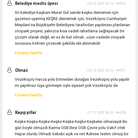
Belediye meclis üyesi
(26.12.2025 23:53 - #4676)
Sn belediye başkanı Murat Gül sende keşke dememen için
gazeteci uyarmış KEŞKE dememek için; Vezirköprü Cumhuriyet
Meydanı’na Büyükşehir Belediyesi tarafından yapılması planlanan
otopark projesi, yalnızca kısa vadeli rahatlama sağlayacak bir
çözüm olarak değil; en az iki kat olmalı , uzun vadede otopark
sorununu kökten çözecek şekilde ele alınmalıdır
Yorumu Yanıtla
Olmaz
(26.12.2025 23:56 - #4677)
Vezirköprü Havza yolu bitmeden durağan Vezirköprü yolu yapılır
mı yapılmaz rüya görmeyin öyle siyaset yok Vezirköprü de
Yorumu Yanıtla
Kayıp yıllar
(27.12.2025 00:03 - #4678)
Keşke Keşke Keşke Keşke Keşke Keşke Keşkeler olmasaydı Bu
gün böyle olmazdı Karma OSB Besi OSB Çevre yolu Vakıf oteli
Hepsi olurdu Olmadı Sebebi açık ve net Adrese teslim olmuş bir