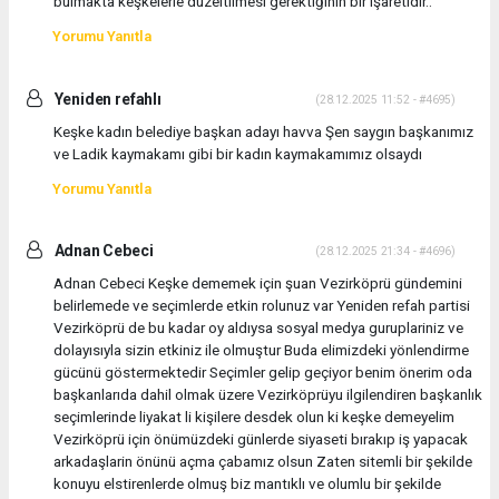
bulmakta keşkelerle düzeltilmesi gerektiğinin bir işaretidir..
Yorumu Yanıtla
Yeniden refahlı
(28.12.2025 11:52 - #4695)
Keşke kadın belediye başkan adayı havva Şen saygın başkanımız
ve Ladik kaymakamı gibi bir kadın kaymakamımız olsaydı
Yorumu Yanıtla
Adnan Cebeci
(28.12.2025 21:34 - #4696)
Adnan Cebeci Keşke dememek için şuan Vezirköprü gündemini
belirlemede ve seçimlerde etkin rolunuz var Yeniden refah partisi
Vezirköprü de bu kadar oy aldıysa sosyal medya guruplariniz ve
dolayısıyla sizin etkiniz ile olmuştur Buda elimizdeki yönlendirme
gücünü göstermektedir Seçimler gelip geçiyor benim önerim oda
başkanlarıda dahil olmak üzere Vezirköprüyu ilgilendiren başkanlık
seçimlerinde liyakat li kişilere desdek olun ki keşke demeyelim
Vezirköprü için önümüzdeki günlerde siyaseti bırakıp iş yapacak
arkadaşlarin önünü açma çabamız olsun Zaten sitemli bir şekilde
konuyu elstirenlerde olmuş biz mantıklı ve olumlu bir şekilde