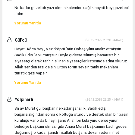
Ne kadar güzel bir yazı olmuş kalemine sağlık hayati bey gazeteci
abim
Yorumu Yanıtla
Gül’cü
(26.12.2025 23:20 - #4670)
Hayati Ağca bey , Vezirköprü ‘nün Onbeş yılını analiz etmişsin
Sadık Edis “e vurmuşsun Böyle giderse silinmiş başarısız bir
siyasetçi olarak tarihin silinen siyasetçiler listesinde adını okuruz
Allah senden razı gelsin Gitsin torun sevsin tarihi mekanlara
turistik gezi yapsın
Yorumu Yanıtla
Yolpınarlı
(26.12.2025 23:25 - #4671)
Sn av Murat gül başkan ne kadar şanslı ki Sadık ediş
başarısızlığından sonra o koltuğa oturdu ve destek olan bir basın
kuruluşu var o da bir ayrı şans Allah bir kula yürü derse yürür
belediye başkanı olması gibi Anası Murat başkanımı kadir gecesi
doğurmuş o kadar şanslı inşallah bu şans devam eder millet