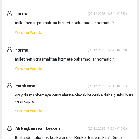
normal
(27.12.2025 16:34 - #4687)
milletinen ugrasmaktan hizmete bakamadılar normaldir
Yorumu Yanıtla
normal
(27.12.2025 16:34 - #4688)
milletinen ugrasmaktan hizmete bakamadılar normaldir
Yorumu Yanıtla
mahkeme
(27.12.2025 16:51 - #4689)
orayıda mahkemeye verirseler ne olacak bi keske daha çünkü bura
vezirköprü
Yorumu Yanıtla
Ah keşkem vah keşkem
(27.12.2025 17:56 - #4692)
Bu ilçede daha çok keşkeler olur. Keşke dememek için önce