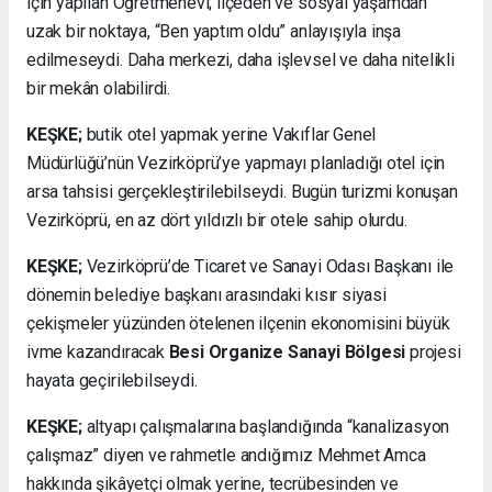
için yapılan Öğretmenevi; ilçeden ve sosyal yaşamdan
uzak bir noktaya, “Ben yaptım oldu” anlayışıyla inşa
edilmeseydi. Daha merkezi, daha işlevsel ve daha nitelikli
bir mekân olabilirdi.
KEŞKE;
butik otel yapmak yerine Vakıflar Genel
Müdürlüğü’nün Vezirköprü’ye yapmayı planladığı otel için
arsa tahsisi gerçekleştirilebilseydi. Bugün turizmi konuşan
Vezirköprü, en az dört yıldızlı bir otele sahip olurdu.
KEŞKE;
Vezirköprü’de Ticaret ve Sanayi Odası Başkanı ile
dönemin belediye başkanı arasındaki kısır siyasi
çekişmeler yüzünden ötelenen ilçenin ekonomisini büyük
ivme kazandıracak
Besi Organize Sanayi Bölgesi
projesi
hayata geçirilebilseydi.
KEŞKE;
altyapı çalışmalarına başlandığında “kanalizasyon
çalışmaz” diyen ve rahmetle andığımız Mehmet Amca
hakkında şikâyetçi olmak yerine, tecrübesinden ve