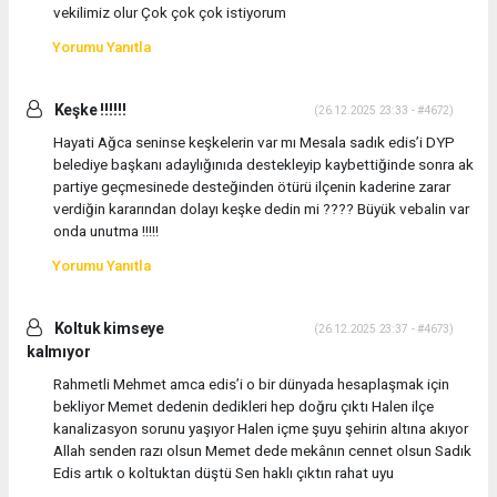
vekilimiz olur Çok çok çok istiyorum
Yorumu Yanıtla
Keşke !!!!!!
(26.12.2025 23:33 - #4672)
Hayati Ağca seninse keşkelerin var mı Mesala sadık edis’i DYP
belediye başkanı adaylığınıda destekleyip kaybettiğinde sonra ak
partiye geçmesinede desteğinden ötürü ilçenin kaderine zarar
verdiğin kararından dolayı keşke dedin mi ???? Büyük vebalin var
onda unutma !!!!!
Yorumu Yanıtla
Koltuk kimseye
(26.12.2025 23:37 - #4673)
kalmıyor
Rahmetli Mehmet amca edis’i o bir dünyada hesaplaşmak için
bekliyor Memet dedenin dedikleri hep doğru çıktı Halen ilçe
kanalizasyon sorunu yaşıyor Halen içme şuyu şehirin altına akıyor
Allah senden razı olsun Memet dede mekânın cennet olsun Sadık
Edis artık o koltuktan düştü Sen haklı çıktın rahat uyu