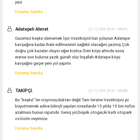
yazı
Yorumu Yanıtla
Adatepeli Ahmet
(27.12.2025 00:07 - #4679)
Gazeteci keşke dememek İçin Vezirköprü’nün yolunun Adatepe
kavşağına kadar ihale edilmesinin sağlıklı olacağını yazmış Çok
doğru çok kazalar oluyor eğer kızılca Ören köyü altında sona
ererse son bulursa yazık günah olur İnşallah Adatepe köyü
kavşağını geçer yeni yol yapımı
Yorumu Yanıtla
TAKİPÇİ.
(27.12.2025 00:37 - #4680)
Bu "keşke" ler vizyonsuzluktan değil.Tam tersine Vezirköprü yü
büyutmemek adına bilinçli yapılan icraatlardır.15 yılda 15 bin nüfüs
azalması bunun ispatıdır. Geniş yol,büyük otogar,iki katlı otopark
vs.bizim neyimize.
Yorumu Yanıtla