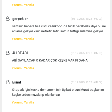
Yorumu Yanıtla
gerçekler
(30.12.2025 15:23 - #4702)
samsun habere bile cıktı vezirköprüde birlik beraberlik diye bu ne
anlama geliyor kinin nefretin lafın sözün bittigi anlamına geliyor.
Yorumu Yanıtla
AH BE ABİ
(31.12.2025 10:38 - #4703)
ABİ SAYILACAK O KADAR ÇOK KEŞKE VAR KI DAHA
Yorumu Yanıtla
Esnaf
(31.12.2025 16:32 - #4704)
Otopark için keşke dememem için üç kat olsun Murat başkanım
keşkelerden muzdarip olanlar var
Yorumu Yanıtla