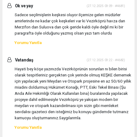
Ok ve yay
(27.12.2025 09:09 - #4681)
Sadece seçilmişlerin keşkesi oluyor ilçemize gelen müdürler
amirlerinde ne kadar çok keşkeleri var ki Vezirköprü havza dan
Merzifon dan Suluova dan çok geride kaldı öyle değil mi ki bir
paragrafta öyle olduğunu yazmış olsan yazı tam olurdu
Yorumu Yanıtla
Vatandaş
(27.12.2025 09:22 - #4682)
Hayati bey köşe yazınızda Vezirköprünün sorunları nı bilen birisi
olarak tespitleriniz gerçekten çok yerinde olmuş KEŞKE dememek
için yapılacak yeni Meydan ve Otopark projesine en az 50/60 yıllık
miadını doldurmuş Hükümet Konağı, PTT, Eski Tekel Binası (Şu
Anda Aile Hekimliği Olarak Kullanılan bina) buralarında yapılacak
projeye dahil edilmesiyle Vezirköprü ye yakışan modern bir
meydan ve otopark kazandırılması için sizin gibi memleket
sevdalısı gazeteci den isteğimiz bu konuyu gündemde tutmanız
kamuoyu oluşturmanınız.Saygılarımla.
Yorumu Yanıtla