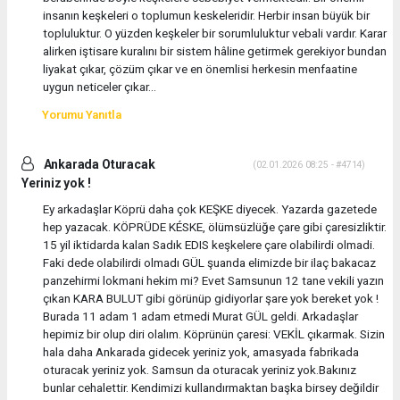
insanın keşkeleri o toplumun keskeleridir. Herbir insan büyük bir
topluluktur. O yüzden keşkeler bir sorumluluktur vebali vardır. Karar
alirken iştisare kuralını bir sistem hâline getirmek gerekiyor bundan
liyakat çıkar, çözüm çıkar ve en önemlisi herkesin menfaatine
uygun neticeler çıkar...
Yorumu Yanıtla
Ankarada Oturacak
(02.01.2026 08:25 - #4714)
Yeriniz yok !
Ey arkadaşlar Köprü daha çok KEŞKE diyecek. Yazarda gazetede
hep yazacak. KÖPRÜDE KÉSKE, ölümsüzlüğe çare gibi çaresizliktir.
15 yil iktidarda kalan Sadık EDIS keşkelere çare olabilirdi olmadi.
Faki dede olabilirdi olmadı GÜL şuanda elimizde bir ilaç bakacaz
panzehirmi lokmani hekim mi? Evet Samsunun 12 tane vekili yazın
çıkan KARA BULUT gibi görünüp gidiyorlar şare yok bereket yok !
Burada 11 adam 1 adam etmedi Murat GÜL geldi. Arkadaşlar
hepimiz bir olup diri olalım. Köprünün çaresi: VEKİL çıkarmak. Sizin
hala daha Ankarada gidecek yeriniz yok, amasyada fabrikada
oturacak yeriniz yok. Samsun da oturacak yeriniz yok.Bakınız
bunlar cehalettir. Kendimizi kullandırmaktan başka birsey değildir