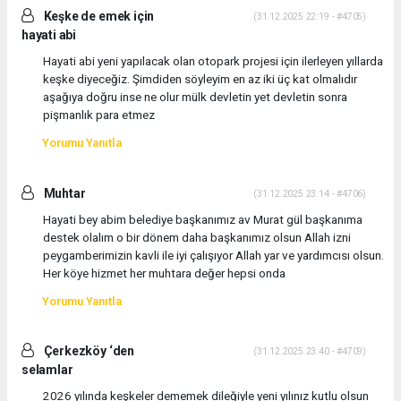
Keşke de emek için
(31.12.2025 22:19 - #4705)
hayati abi
Hayati abi yeni yapılacak olan otopark projesi için ilerleyen yıllarda
keşke diyeceğiz. Şimdiden söyleyim en az iki üç kat olmalıdır
aşağıya doğru inse ne olur mülk devletin yet devletin sonra
pişmanlık para etmez
Yorumu Yanıtla
Muhtar
(31.12.2025 23:14 - #4706)
Hayati bey abim belediye başkanımız av Murat gül başkanıma
destek olalım o bir dönem daha başkanımız olsun Allah izni
peygamberimizin kavli ile iyi çalışıyor Allah yar ve yardımcısı olsun.
Her köye hizmet her muhtara değer hepsi onda
Yorumu Yanıtla
Çerkezköy ‘den
(31.12.2025 23:40 - #4709)
selamlar
2026 yılında keşkeler dememek dileğiyle yeni yılınız kutlu olsun