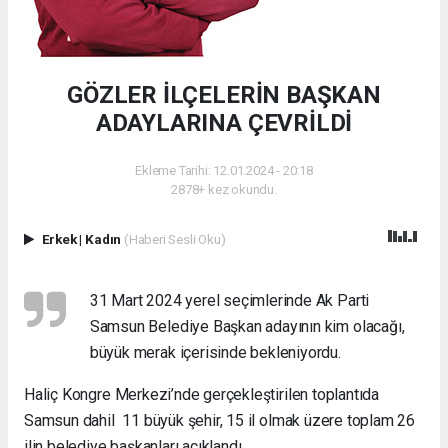
GÖZLER İLÇELERİN BAŞKAN
ADAYLARINA ÇEVRİLDİ
Ekleme Tarihi: 12.01.2024 - 20:18
2878+ kez okundu.
Erkek
|
Kadın
(Haberi Sesli Oku)
31 Mart 2024 yerel seçimlerinde Ak Parti
Samsun Belediye Başkan adayının kim olacağı,
büyük merak içerisinde bekleniyordu.
Haliç Kongre Merkezi’nde gerçekleştirilen toplantıda
Samsun dahil 11 büyük şehir, 15 il olmak üzere toplam 26
ilin belediye başkanları açıklandı.