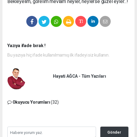
Bekleyelim, görelim mevlam neyler, neylerse güzel eyler...!
Yazıya ifade bırak !
Bu yazıya hiç ifade kullanılmamış ilk ifadeyi siz kullanın.
Hayati AĞCA - Tüm Yazıları
Okuyucu Yorumları
(32)
Gönder