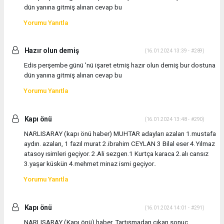
dün yanına gitmiş alınan cevap bu
Yorumu Yanıtla
Hazır olun demiş
(16.01.2024 13:39 - #289)
Edis perşembe günü 'nü işaret etmiş hazır olun demiş bur dostuna
dün yanına gitmiş alınan cevap bu
Yorumu Yanıtla
Kapı önü
(16.01.2024 13:48 - #290)
NARLISARAY (kapı önü haber) MUHTAR adayları azaları 1.mustafa
aydın. azaları, 1 fazıl murat 2.ibrahim CEYLAN 3 Bilal eser 4.Yılmaz
atasoy ısimleri geçiyor. 2.Ali sezgen.1 Kurtça karaca 2.alı cansız
3.yaşar küskün 4.mehmet minaz ismi geçiyor..
Yorumu Yanıtla
Kapı önü
(16.01.2024 14:01 - #291)
NARLISARAY (Kapı önü) haber. Tartışmadan çıkan sonuç,