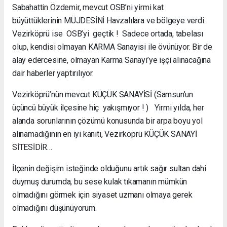
Sabahattin Özdemir, mevcut OSB’ni yirmi kat
büyüttüklerinin MÜJDESİNİ Havzalılara ve bölgeye verdi.
Vezirköprü ise OSB’yi geçtik ! Sadece ortada, tabelası
olup, kendisi olmayan KARMA Sanayisi ile övünüyor. Bir de
alay edercesine, olmayan Karma Sanayi’ye işçi alınacağına
dair haberler yaptırılıyor.
Vezirköprü’nün mevcut KÜÇÜK SANAYİSİ (Samsun’un
üçüncü büyük ilçesine hiç yakışmıyor ! ) Yirmi yılda, her
alanda sorunlarının çözümü konusunda bir arpa boyu yol
alınamadığının en iyi kanıtı, Vezirköprü KÜÇÜK SANAYİ
SİTESİDİR…
İlçenin değişim isteğinde olduğunu artık sağır sultan dahi
duymuş durumda, bu sese kulak tıkamanın mümkün
olmadığını görmek için siyaset uzmanı olmaya gerek
olmadığını düşünüyorum.