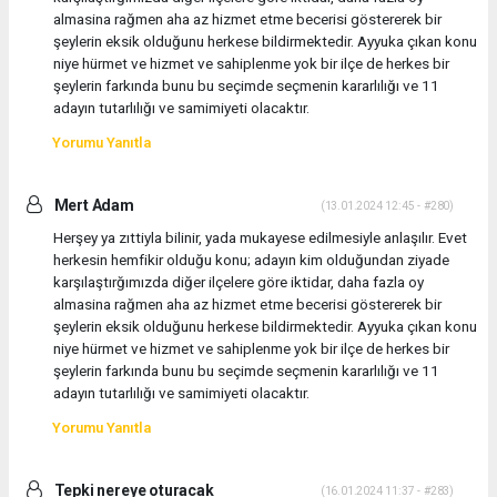
almasina rağmen aha az hizmet etme becerisi göstererek bir
şeylerin eksik olduğunu herkese bildirmektedir. Ayyuka çıkan konu
niye hürmet ve hizmet ve sahiplenme yok bir ilçe de herkes bir
şeylerin farkında bunu bu seçimde seçmenin kararlılığı ve 11
adayın tutarlılığı ve samimiyeti olacaktır.
Yorumu Yanıtla
Mert Adam
(13.01.2024 12:45 - #280)
Herşey ya zıttiyla bilinir, yada mukayese edilmesiyle anlaşılır. Evet
herkesin hemfikir olduğu konu; adayın kim olduğundan ziyade
karşılaştırğımızda diğer ilçelere göre iktidar, daha fazla oy
almasina rağmen aha az hizmet etme becerisi göstererek bir
şeylerin eksik olduğunu herkese bildirmektedir. Ayyuka çıkan konu
niye hürmet ve hizmet ve sahiplenme yok bir ilçe de herkes bir
şeylerin farkında bunu bu seçimde seçmenin kararlılığı ve 11
adayın tutarlılığı ve samimiyeti olacaktır.
Yorumu Yanıtla
Tepki nereye oturacak
(16.01.2024 11:37 - #283)