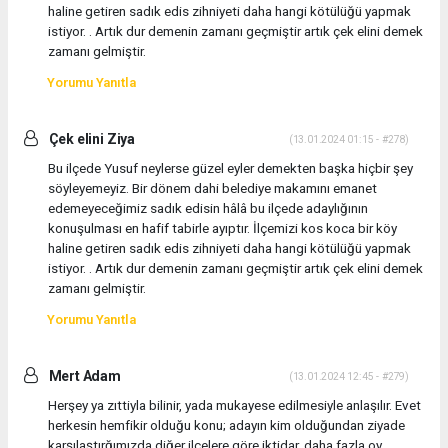
haline getiren sadık edis zihniyeti daha hangi kötülüğü yapmak
istiyor. . Artık dur demenin zamanı geçmiştir artık çek elini demek
zamanı gelmiştir.
Yorumu Yanıtla
Çek elini Ziya
(13.01.2024 01:15 - #278)
Bu ilçede Yusuf neylerse güzel eyler demekten başka hiçbir şey
söyleyemeyiz. Bir dönem dahi belediye makamını emanet
edemeyeceğimiz sadık edisin hâlâ bu ilçede adaylığının
konuşulması en hafif tabirle ayıptır. İlçemizi kos koca bir köy
haline getiren sadık edis zihniyeti daha hangi kötülüğü yapmak
istiyor. . Artık dur demenin zamanı geçmiştir artık çek elini demek
zamanı gelmiştir.
Yorumu Yanıtla
Mert Adam
(13.01.2024 12:45 - #279)
Herşey ya zıttiyla bilinir, yada mukayese edilmesiyle anlaşılır. Evet
herkesin hemfikir olduğu konu; adayın kim olduğundan ziyade
karşılaştırğımızda diğer ilçelere göre iktidar, daha fazla oy