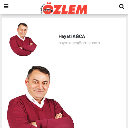
Hayati AĞCA
hayatiagca@gmail.com