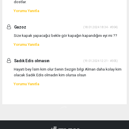
dostlar.
Yorumu Yanıtla
Gazoz
(18.01.2024 18:34 - #304)
Size kapak yapacağız bekle gör kapağın kapandığını eyi mi ??
Yorumu Yanıtla
Sadık Edis olmasın
(19.01.2024 12:21 - #305)
Hayati bey İsim kim olur Senin Sezgin bilgi Alman daha kolay kim
olacak Sadık Edis olmadın kim olursa olsun
Yorumu Yanıtla