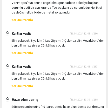
Vezirköprü’nün önüne engel olmuştur sadece belediye başkanı
sorumlu değildir aynı oranda Tso başkanı da sorumludur Her ikisi
de değişmelidir ikide de metal yorgunudur
Yorumu Yanıtla
Kurtlar vadisi
(16.01.2024 12:41 - #286)
Elini çekecek Ziya kim ? Laz Ziya mı ? Çekmez elini Vezirköprü’den
ben bilirim laz ziya yı Çünkü hava puslu
Yorumu Yanıtla
Kurtlar vadisi
(16.01.2024 12:41 - #287)
Elini çekecek Ziya kim ? Laz Ziya mı ? Çekmez elini Vezirköprü’den
ben bilirim laz ziya yı Çünkü hava puslu
Yorumu Yanıtla
Hazır olun demiş
(16.01.2024 13:39 - #288)
Edis perşembe günü 'nü işaret etmiş hazır olun demiş bur dostuna