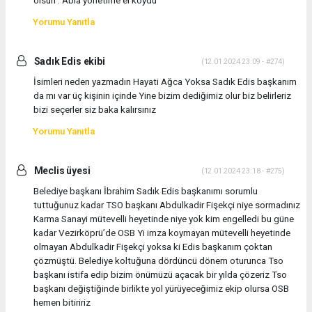
olsun . Abla yönetime el koydu
Yorumu Yanıtla
Sadık Edis ekibi
(12.01.2024 23:09 - #274)
İsimleri neden yazmadın Hayati Ağca Yoksa Sadık Edis başkanım
da mı var üç kişinin içinde Yine bizim dediğimiz olur biz belirleriz
bizi seçerler siz baka kalırsınız
Yorumu Yanıtla
Meclis üyesi
(12.01.2024 23:18 - #275)
Belediye başkanı İbrahim Sadık Edis başkanımı sorumlu
tuttuğunuz kadar TSO başkanı Abdulkadir Fişekçi niye sormadınız
Karma Sanayi mütevelli heyetinde niye yok kim engelledi bu güne
kadar Vezirköprü’de OSB Yi imza koymayan mütevelli heyetinde
olmayan Abdulkadir Fişekçi yoksa ki Edis başkanım çoktan
çözmüştü. Belediye koltuğuna dördüncü dönem oturunca Tso
başkanı istifa edip bizim önümüzü açacak bir yılda çözeriz Tso
başkanı değiştiğinde birlikte yol yürüyeceğimiz ekip olursa OSB
hemen bitiririz