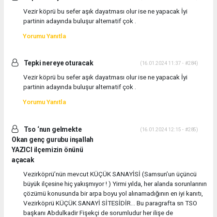
Vezir köprü bu sefer aşık dayatması olur ise ne yapacak İyi
partinin adayında buluşur alternatif çok .
Yorumu Yanıtla
Tepki nereye oturacak
(16.01.2024 11:37 - #284)
Vezir köprü bu sefer aşık dayatması olur ise ne yapacak İyi
partinin adayında buluşur alternatif çok .
Yorumu Yanıtla
Tso ‘nun gelmekte
(16.01.2024 12:15 - #285)
Okan genç gurubu inşallah
YAZICI ilçemizin önünü
açacak
Vezirköprü’nün mevcut KÜÇÜK SANAYİSİ (Samsun’un üçüncü
büyük ilçesine hiç yakışmıyor ! ) Yirmi yılda, her alanda sorunlarının
çözümü konusunda bir arpa boyu yol alınamadığının en iyi kanıtı,
Vezirköprü KÜÇÜK SANAYİ SİTESİDİR… Bu paragrafta sn TSO
başkanı Abdulkadir Fişekçi de sorumludur her ilişe de