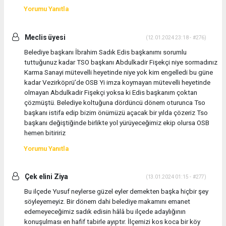
Yorumu Yanıtla
Meclis üyesi
(12.01.2024 23:18 - #276)
Belediye başkanı İbrahim Sadık Edis başkanımı sorumlu
tuttuğunuz kadar TSO başkanı Abdulkadir Fişekçi niye sormadınız
Karma Sanayi mütevelli heyetinde niye yok kim engelledi bu güne
kadar Vezirköprü’de OSB Yi imza koymayan mütevelli heyetinde
olmayan Abdulkadir Fişekçi yoksa ki Edis başkanım çoktan
çözmüştü. Belediye koltuğuna dördüncü dönem oturunca Tso
başkanı istifa edip bizim önümüzü açacak bir yılda çözeriz Tso
başkanı değiştiğinde birlikte yol yürüyeceğimiz ekip olursa OSB
hemen bitiririz
Yorumu Yanıtla
Çek elini Ziya
(13.01.2024 01:15 - #277)
Bu ilçede Yusuf neylerse güzel eyler demekten başka hiçbir şey
söyleyemeyiz. Bir dönem dahi belediye makamını emanet
edemeyeceğimiz sadık edisin hâlâ bu ilçede adaylığının
konuşulması en hafif tabirle ayıptır. İlçemizi kos koca bir köy