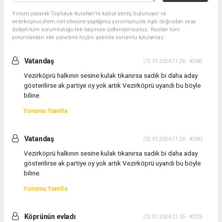
Yorum yazarak Topluluk Kuralları’nı kabul etmiş bulunuyor ve
vezirkopruozlem.net sitesine yaptığınız yorumunuzla ilgili doğrudan veya
dolaylı tüm sorumluluğu tek başınıza üstleniyorsunuz. Yazılan tüm
yorumlardan site yönetimi hiçbir şekilde sorumlu tutulamaz.
Vatandaş
(12.01.2024 21:26 - #268)
Vezirköprü halkının sesine kulak tıkanırsa sadık bi daha aday
gösterilirse ak partiye oy yok artık Vezirköprü uyandı bu böyle
biline.
Yorumu Yanıtla
Vatandaş
(12.01.2024 21:26 - #269)
Vezirköprü halkının sesine kulak tıkanırsa sadık bi daha aday
gösterilirse ak partiye oy yok artık Vezirköprü uyandı bu böyle
biline.
Yorumu Yanıtla
Köprünün evladı
(12.01.2024 21:35 - #270)