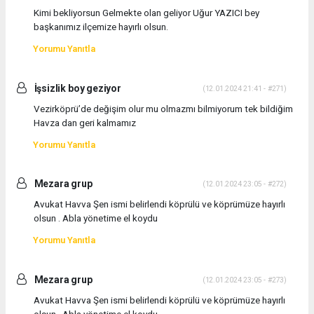
Kimi bekliyorsun Gelmekte olan geliyor Uğur YAZICI bey
başkanımız ilçemize hayırlı olsun.
Yorumu Yanıtla
İşsizlik boy geziyor
(12.01.2024 21:41 - #271)
Vezirköprü’de değişim olur mu olmazmı bilmiyorum tek bildiğim
Havza dan geri kalmamız
Yorumu Yanıtla
Mezara grup
(12.01.2024 23:05 - #272)
Avukat Havva Şen ismi belirlendi köprülü ve köprümüze hayırlı
olsun . Abla yönetime el koydu
Yorumu Yanıtla
Mezara grup
(12.01.2024 23:05 - #273)
Avukat Havva Şen ismi belirlendi köprülü ve köprümüze hayırlı