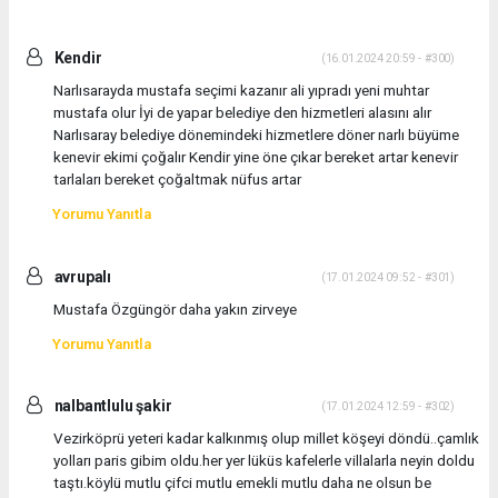
Kendir
(16.01.2024 20:59 - #300)
Narlısarayda mustafa seçimi kazanır ali yıpradı yeni muhtar
mustafa olur İyi de yapar belediye den hizmetleri alasını alır
Narlısaray belediye dönemindeki hizmetlere döner narlı büyüme
kenevir ekimi çoğalır Kendir yine öne çıkar bereket artar kenevir
tarlaları bereket çoğaltmak nüfus artar
Yorumu Yanıtla
avrupalı
(17.01.2024 09:52 - #301)
Mustafa Özgüngör daha yakın zirveye
Yorumu Yanıtla
nalbantlulu şakir
(17.01.2024 12:59 - #302)
Vezirköprü yeteri kadar kalkınmış olup millet köşeyi döndü..çamlık
yolları paris gibim oldu.her yer lüküs kafelerle villalarla neyin doldu
taştı.köylü mutlu çifci mutlu emekli mutlu daha ne olsun be