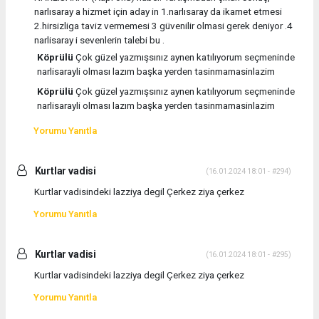
narlısaray a hizmet için aday in 1.narlısaray da ikamet etmesi
2.hirsizliga taviz vermemesi 3 güvenilir olmasi gerek deniyor .4
narlisaray i sevenlerin talebi bu .
Köprülü
Çok güzel yazmışsınız aynen katılıyorum seçmeninde
narlisarayli olması lazım başka yerden tasinmamasinlazim
Köprülü
Çok güzel yazmışsınız aynen katılıyorum seçmeninde
narlisarayli olması lazım başka yerden tasinmamasinlazim
Yorumu Yanıtla
Kurtlar vadisi
(16.01.2024 18:01 - #294)
Kurtlar vadisindeki lazziya degil Çerkez ziya çerkez
Yorumu Yanıtla
Kurtlar vadisi
(16.01.2024 18:01 - #295)
Kurtlar vadisindeki lazziya degil Çerkez ziya çerkez
Yorumu Yanıtla