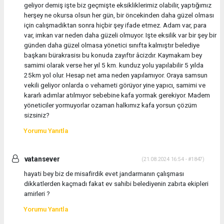
geliyor demiş işte biz geçmişte eksikliklerimiz olabilir, yaptığımız
herşey ne okursa olsun her gün, bir öncekinden daha güzel olması
için calışmadiktan sonra hiçbir şey ifade etmez. Adam var, para
var, imkan var neden daha güzeli olmuyor. Işte eksilik var bir şey bir
günden daha güzel olmasa yönetici sınıfta kalmıştır belediye
başkanı bürakrasisı bu konuda zayıftır âcizdır. Kaymakam bey
samimi olarak verse her yıl 5 km. kunduz yolu yapılabilir 5 yılda
25km yol olur. Hesap net ama neden yapılamıyor. Oraya samsun
vekili geliyor onlarda o vehameti görüyor yine yapıcı, samimi ve
kararlı adımlar atılmıyor sebebine kafa yormak gerekiyor. Madem
yöneticiler yormuyorlar ozaman halkımız kafa yorsun çözüm
sizsiniz?
Yorumu Yanıtla
vatansever
(21.08.2024 16:54 - #1847)
hayati bey biz de misafirdik evet jandarmanın çalışması
dikkatlerden kaçmadı fakat ev sahibi belediyenin zabıta ekipleri
amirleri ?
Yorumu Yanıtla