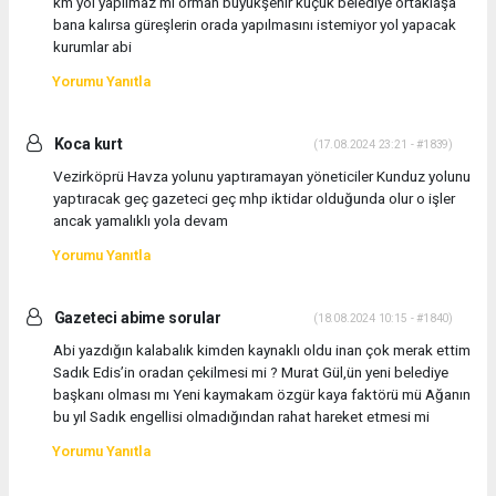
km yol yapılmaz mı orman büyükşehir küçük belediye ortaklaşa
bana kalırsa güreşlerin orada yapılmasını istemiyor yol yapacak
kurumlar abi
Yorumu Yanıtla
Koca kurt
(17.08.2024 23:21 - #1839)
Vezirköprü Havza yolunu yaptıramayan yöneticiler Kunduz yolunu
yaptıracak geç gazeteci geç mhp iktidar olduğunda olur o işler
ancak yamalıklı yola devam
Yorumu Yanıtla
Gazeteci abime sorular
(18.08.2024 10:15 - #1840)
Abi yazdığın kalabalık kimden kaynaklı oldu inan çok merak ettim
Sadık Edis’in oradan çekilmesi mi ? Murat Gül,ün yeni belediye
başkanı olması mı Yeni kaymakam özgür kaya faktörü mü Ağanın
bu yıl Sadık engellisi olmadığından rahat hareket etmesi mi
Yorumu Yanıtla