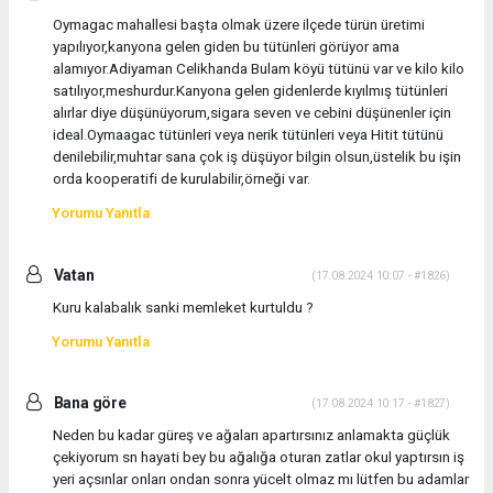
Oymagac mahallesi başta olmak üzere ilçede türün üretimi
yapılıyor,kanyona gelen giden bu tütünleri görüyor ama
alamıyor.Adiyaman Celikhanda Bulam köyü tütünü var ve kilo kilo
satılıyor,meshurdur.Kanyona gelen gidenlerde kıyılmış tütünleri
alırlar diye düşünüyorum,sigara seven ve cebini düşünenler için
ideal.Oymaagac tütünleri veya nerik tütünleri veya Hitit tütünü
denilebilir,muhtar sana çok iş düşüyor bilgin olsun,üstelik bu işin
orda kooperatifi de kurulabilir,örneği var.
Yorumu Yanıtla
Vatan
(17.08.2024 10:07 - #1826)
Kuru kalabalık sanki memleket kurtuldu ?
Yorumu Yanıtla
Bana göre
(17.08.2024 10:17 - #1827)
Neden bu kadar güreş ve ağaları apartırsınız anlamakta güçlük
çekiyorum sn hayati bey bu ağalığa oturan zatlar okul yaptırsın iş
yeri açsınlar onları ondan sonra yücelt olmaz mı lütfen bu adamlar