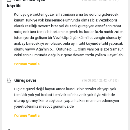
köprülü
Konuyu gerçekten güzel anlatmışsın ama bu sorunu giderecek
kurum Türkiye yok kimseninde umrunda olmaz biz Vezirköprü
olarak rezilliği severiz bize yol düzenli güreş yeri esnafların rahat
satış noktası temiz bir ortam ne gerek bu kadar fazla sadık zaten
istemiyordu gelişen bir Vezirköprü çünkü millet zengin olunca iyi
arabay binecek iyi evi olacak onla aynı tatil köyünde tatil yapacak
olumu yavvv Ağa'nın p.... Üstüne p...... Olimi yani bu iş zor Samsun
vekillerinin umrunda değil biz gene devam tozlu yollara Hayatî abi
Yorumu Yanıtla
Güreş sever
(16.08.2024 22:42 - #1813)
Hiç de güzel değil hayati amca kunduz bir rezalet alt yapı yok
temizlik yok yol berbat temizlik sıfır hazırlık yok öyle vitrinde
oturup gitmeyi kime söylesen yapar halkını memnun edemeyen
yöneticilerimiz mevcut günümüz de
Yorumu Yanıtla