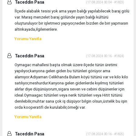
Taceddin Pasa
(17.08.2024 00:04 - #1823)
İlçede alabalık tesisi yok ama yayın balığı yapılabilecek baraj gölü
var. Maraş menzelet baraj gölünde yayın balığı kültürü
oluşturuluyor bir işletmeci yapıyor,neden bizden de biri yapmasın
altinkayada,ilgilenenlere.
Yorumu Yanıtla
Taceddin Pasa
(17.08.2024 00:16 - #1824)
Oymagac mahallesi başta olmak üzere ilçede türün üretimi
yapılıyor,kanyona gelen giden bu tütünleri görüyor ama
alamıyor.Adiyaman Celikhanda Bulam köyü tütünü var ve kilo kilo
satılıyor,meshurdur.Kanyona gelen gidenlerde kıyılmış tütünleri
alırlar diye düşünüyorum,sigara seven ve cebini düşünenler için
ideal.Oymaagac tütünleri veya nerik tütünleri veya Hitit tütünü
denilebilir,muhtar sana çok iş düşüyor bilgin olsun,üstelik bu işin
orda kooperatifi de kurulabilir,örneği var.
Yorumu Yanıtla
Taceddin Pasa
(17.08.2024 00:16 - #1825)