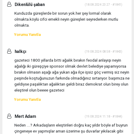
Dikenlülü şaban
(18.08.2024 23:27 - #1841)
Kunduzda güreşlerde bir sorun yok.her şey lormal olarak
olmakta.köylü cifci emekli neyin güreşleri seyrederken mutlu
olmakta.
Yorumu Yanıtla
halkçı
(19.08.2024 08:58 - #1843)
gazeteci 1800 yıllarda bitti ağalık bırakın feodal anlayışı neyin
ağalığı iki güreşçiye sponsor olmak devlet belediye yapamıyorsa
bırakın olmasın aşağı ağa yukarı ağa ilçe işsiz göç vermiş siz neyin
peşinde koştuğunuzun farkında olmadığınız sırtarıyor. başımıza ne
geldiyse paşalıktan ağalıktan geldi biraz demokrat olun birey olun
eleştirel olun beeee gazeteci
Yorumu Yanıtla
Mert Adam
(19.08.2024 11:18 - #1844)
Neden ....? Arkadaşların eleştirileri doğru kaç yıldır böyle af buyrun
çingeneye ev yapmışlar aman üzerime şu duvarlar yıkılacak gibi