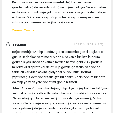
Kunduza insanları toplamak marifet değil onları memnun
göndermek ağalık insanlar gittiğine pişman oluyor Yerel yönetim
mülki amir sorumluluğu yok mu yol yok önce sayın devlet bahçeli
uç beyinin 22 yıl önce yaptığı yolu tekrar yaptıramayan idare
vitrinde poz vermekten başka ne işe yarar
Yorumu Yanıtla
Beşpınarlı
(16.08.2024 21:54 - #1807)
Beğenmediğiniz mhp kunduz güreşlerine mhp genel başkanı o
günün Başbakan yardımcısı bir de 5 bakanla birlikte kundura
getiren siyasi insiyatif varmış nerden nereye geldik Ak partinin
milletvekilidir protokol de oturup gövde gösterisi yapıyor ne
faideleri var Allah aşkına gidiyorlar bu yolunuzu berbat
yaptıracağız demiyorlar fark işte bu benim Vezirköprüm bir defa
da mhp ye verin yerel yönetimi görün hizmeti
Mert Adam
Yorumcu kardeşim, mhp diye birşey kaldı mi ki? Şuan
mhp akp nin şefkatli kollarında ülkenin kötü gidişatını seyrediyor.
Sinan Ateş gibi bir adamı yetiştirmis sahip çıkamamış, Muhsin
yazıcıoğlu bir değere sahip çıkamamış kısaca ya yetistirememis
yada yetişmiş değerli adamlarına sahip çıkamıyor yada dert