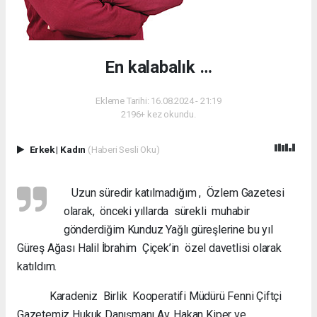
En kalabalık …
Ekleme Tarihi: 16.08.2024 - 21:19
2196+ kez okundu.
Erkek
|
Kadın
(Haberi Sesli Oku)
Uzun süredir katılmadığım , Özlem Gazetesi
olarak, önceki yıllarda sürekli muhabir
gönderdiğim Kunduz Yağlı güreşlerine bu yıl
Güreş Ağası Halil İbrahim Çiçek’in özel davetlisi olarak
katıldım.
Karadeniz Birlik Kooperatifi Müdürü Fenni Çiftçi
Gazetemiz Hukuk Danışmanı Av. Hakan Kiper ve