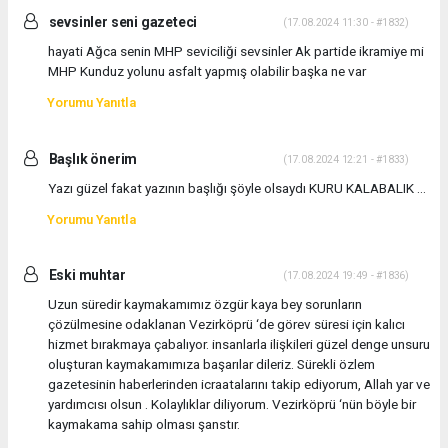
sevsinler seni gazeteci
(17.08.2024 11:30 - #1832)
hayati Ağca senin MHP seviciliği sevsinler Ak partide ikramiye mi
MHP Kunduz yolunu asfalt yapmış olabilir başka ne var
Yorumu Yanıtla
Başlık önerim
(17.08.2024 12:21 - #1833)
Yazı güzel fakat yazının başlığı şöyle olsaydı KURU KALABALIK …
Yorumu Yanıtla
Eski muhtar
(17.08.2024 19:49 - #1836)
Uzun süredir kaymakamımız özgür kaya bey sorunların
çözülmesine odaklanan Vezirköprü ‘de görev süresi için kalıcı
hizmet bırakmaya çabalıyor. insanlarla ilişkileri güzel denge unsuru
oluşturan kaymakamımıza başarılar dileriz. Sürekli özlem
gazetesinin haberlerinden icraatalarını takip ediyorum, Allah yar ve
yardımcısı olsun . Kolaylıklar diliyorum. Vezirköprü ‘nün böyle bir
kaymakama sahip olması şanstır.