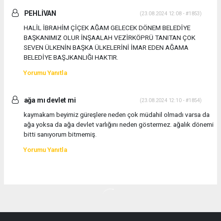
PEHLİVAN
(23.08.2024 12:08 - #1853)
HALİL İBRAHİM ÇİÇEK AĞAM GELECEK DÖNEM BELEDİYE
BAŞKANIMIZ OLUR İNŞAALAH VEZİRKÖPRÜ TANITAN ÇOK
SEVEN ÜLKENİN BAŞKA ÜLKELERİNİ İMAR EDEN AĞAMA
BELEDİYE BAŞJKANLIĞI HAKTIR.
Yorumu Yanıtla
ağa mı devlet mi
(23.08.2024 12:10 - #1854)
kaymakam beyimiz güreşlere neden çok müdahil olmadı varsa da
ağa yoksa da ağa devlet varlığını neden göstermez. ağalık dönemi
bitti sanıyorum bitmemiş.
Yorumu Yanıtla