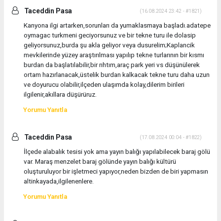
Taceddin Pasa
(16.08.2024 23:42 - #1821)
Kanyona ilgi artarken,sorunları da yumaklasmaya başladı.adatepe
oymagac turkmeni geciyorsunuz ve bir tekne turu ile dolasip
geliyorsunuz,burda şu akla geliyor veya dusurelim;Kaplancik
mevkilerinde yüzey araştırılması yapılıp tekne turlarının bir kısmı
burdan da başlatılabilir,bir rıhtım,araç park yeri vs düşünülerek
ortam hazırlanacak,üstelik burdan kalkacak tekne turu daha uzun
ve doyurucu olabilir,ilçeden ulaşımda kolay,dilerim birileri
ilgilenir,akıllara düşürüruz.
Yorumu Yanıtla
Taceddin Pasa
(17.08.2024 00:04 - #1822)
İlçede alabalık tesisi yok ama yayın balığı yapılabilecek baraj gölü
var. Maraş menzelet baraj gölünde yayın balığı kültürü
oluşturuluyor bir işletmeci yapıyor,neden bizden de biri yapmasın
altinkayada,ilgilenenlere.
Yorumu Yanıtla