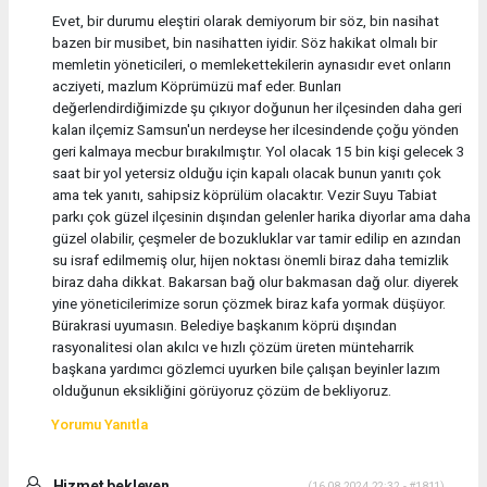
Evet, bir durumu eleştiri olarak demiyorum bir söz, bin nasihat
bazen bir musibet, bin nasihatten iyidir. Söz hakikat olmalı bir
memletin yöneticileri, o memlekettekilerin aynasıdır evet onların
acziyeti, mazlum Köprümüzü maf eder. Bunları
değerlendirdiğimizde şu çıkıyor doğunun her ilçesinden daha geri
kalan ilçemiz Samsun'un nerdeyse her ilcesindende çoğu yönden
geri kalmaya mecbur bırakılmıştır. Yol olacak 15 bin kişi gelecek 3
saat bir yol yetersiz olduğu için kapalı olacak bunun yanıtı çok
ama tek yanıtı, sahipsiz köprülüm olacaktır. Vezir Suyu Tabiat
parkı çok güzel ilçesinin dışından gelenler harika diyorlar ama daha
güzel olabilir, çeşmeler de bozukluklar var tamir edilip en azından
su israf edilmemiş olur, hijen noktası önemli biraz daha temizlik
biraz daha dikkat. Bakarsan bağ olur bakmasan dağ olur. diyerek
yine yöneticilerimize sorun çözmek biraz kafa yormak düşüyor.
Bürakrasi uyumasın. Belediye başkanım köprü dışından
rasyonalitesi olan akılcı ve hızlı çözüm üreten münteharrik
başkana yardımcı gözlemci uyurken bile çalışan beyinler lazım
olduğunun eksikliğini görüyoruz çözüm de bekliyoruz.
Yorumu Yanıtla
Hizmet bekleyen
(16.08.2024 22:32 - #1811)