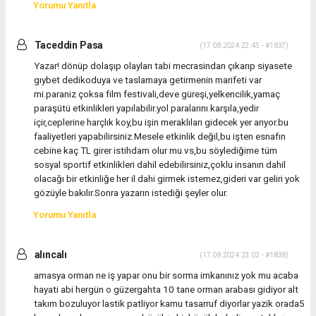
Yorumu Yanıtla
Taceddin Pasa
(17.08.2024 22:45 - #1837)
Yazar! dönüp dolaşıp olayları tabi mecrasindan çıkarıp siyasete
gıybet dedikoduya ve taslamaya getirmenin marifeti var
mi.paraniz çoksa film festivali,deve güreşi,yelkencilik,yamaç
paraşütü etkinlikleri yapılabilir.yol paralarını karşıla,yedir
içir,ceplerine harçlık koy,bu işin meraklıları gidecek yer arıyor.bu
faaliyetleri yapabilirsiniz.Mesele etkinlik değil,bu işten esnafın
cebine kaç TL girer istihdam olur mu vs,bu söylediğime tüm
sosyal sportif etkinlikleri dahil edebilirsiniz,çoklu insanın dahil
olacağı bir etkinliğe her il dahi girmek istemez,gideri var geliri yok
gözüyle bakılır.Sonra yazarın istediği şeyler olur.
Yorumu Yanıtla
alıncalı
(17.08.2024 23:02 - #1838)
amasya orman ne iş yapar onu bir sorma imkanınız yok mu acaba
hayati abi hergün o güzergahta 10 tane orman arabası gidiyor alt
takım bozuluyor lastik patliyor kamu tasarruf diyorlar yazik orada5