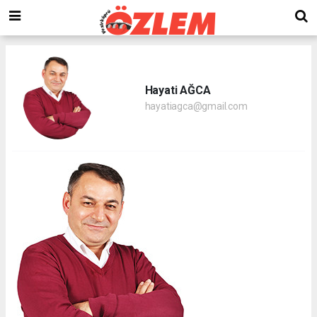
Hayati AĞCA
hayatiagca@gmail.com