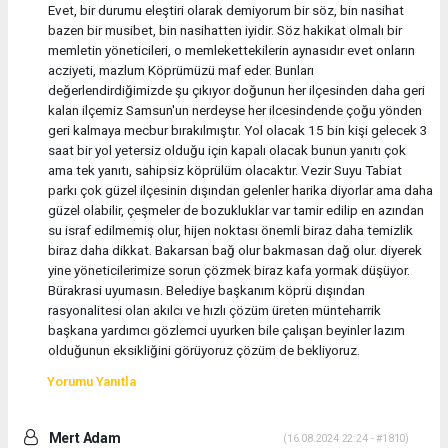
Evet, bir durumu eleştiri olarak demiyorum bir söz, bin nasihat
bazen bir musibet, bin nasihatten iyidir. Söz hakikat olmalı bir
memletin yöneticileri, o memlekettekilerin aynasıdır evet onların
acziyeti, mazlum Köprümüzü maf eder. Bunları
değerlendirdiğimizde şu çıkıyor doğunun her ilçesinden daha geri
kalan ilçemiz Samsun'un nerdeyse her ilcesindende çoğu yönden
geri kalmaya mecbur bırakılmıştır. Yol olacak 15 bin kişi gelecek 3
saat bir yol yetersiz olduğu için kapalı olacak bunun yanıtı çok
ama tek yanıtı, sahipsiz köprülüm olacaktır. Vezir Suyu Tabiat
parkı çok güzel ilçesinin dışından gelenler harika diyorlar ama daha
güzel olabilir, çeşmeler de bozukluklar var tamir edilip en azından
su israf edilmemiş olur, hijen noktası önemli biraz daha temizlik
biraz daha dikkat. Bakarsan bağ olur bakmasan dağ olur. diyerek
yine yöneticilerimize sorun çözmek biraz kafa yormak düşüyor.
Bürakrasi uyumasın. Belediye başkanım köprü dışından
rasyonalitesi olan akılcı ve hızlı çözüm üreten münteharrik
başkana yardımcı gözlemci uyurken bile çalışan beyinler lazım
olduğunun eksikliğini görüyoruz çözüm de bekliyoruz.
Yorumu Yanıtla
Mert Adam
(16.08.2024 22:24 - #1810)