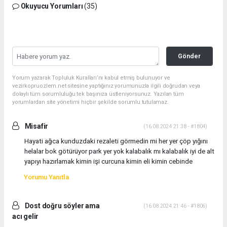
Okuyucu Yorumları
(35)
Gönder
Yorum yazarak Topluluk Kuralları’nı kabul etmiş bulunuyor ve
vezirkopruozlem.net sitesine yaptığınız yorumunuzla ilgili doğrudan veya
dolaylı tüm sorumluluğu tek başınıza üstleniyorsunuz. Yazılan tüm
yorumlardan site yönetimi hiçbir şekilde sorumlu tutulamaz.
Misafir
(16.08.2024 21:38 - #1804)
Hayati ağca kunduzdaki rezaleti görmedin mi her yer çöp yığını
helalar bok götürüyor park yer yok kalabalık mı kalabalık iyi de alt
yapıyı hazırlamak kimin işi curcuna kimin eli kimin cebinde
Yorumu Yanıtla
Dost doğru söyler ama
(16.08.2024 21:46 - #1806)
acı gelir