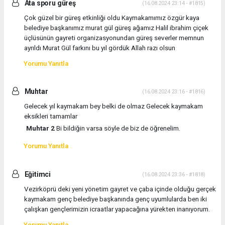
Ata sporu güreş
(16.08.2024 23:14 - #1815)
Çok güzel bir güreş etkinliği oldu Kaymakamımız özgür kaya
belediye başkanımız murat gül güreş ağamız Halil ibrahim çiçek
üçlüsünün gayreti organizasyonundan güreş severler memnun
ayrıldı Murat Gül farkını bu yıl gördük Allah razı olsun
Yorumu Yanıtla
Muhtar
(16.08.2024 23:16 - #1816)
Gelecek yıl kaymakam bey belki de olmaz Gelecek kaymakam
eksikleri tamamlar
Muhtar 2
Bi bildiğin varsa söyle de biz de öğrenelim.
Yorumu Yanıtla
Eğitimci
(16.08.2024 23:36 - #1818)
Vezirköprü deki yeni yönetim gayret ve çaba içinde olduğu gerçek
kaymakam genç belediye başkanında genç uyumlularda ben iki
çalışkan gençlerimizin icraatlar yapacağına yürekten inanıyorum.
Yorumu Yanıtla