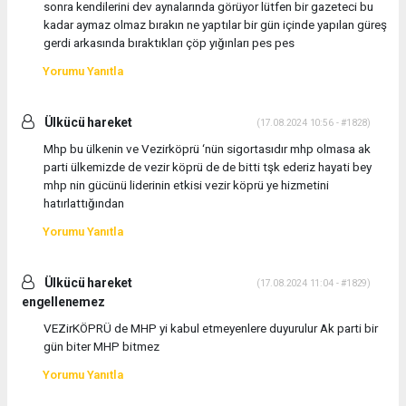
sonra kendilerini dev aynalarında görüyor lütfen bir gazeteci bu
kadar aymaz olmaz bırakın ne yaptılar bir gün içinde yapılan güreş
gerdi arkasında bıraktıkları çöp yığınları pes pes
Yorumu Yanıtla
Ülkücü hareket
(17.08.2024 10:56 - #1828)
Mhp bu ülkenin ve Vezirköprü ‘nün sigortasıdır mhp olmasa ak
parti ülkemizde de vezir köprü de de bitti tşk ederiz hayati bey
mhp nin gücünü liderinin etkisi vezir köprü ye hizmetini
hatırlattığından
Yorumu Yanıtla
Ülkücü hareket
(17.08.2024 11:04 - #1829)
engellenemez
VEZirKÖPRÜ de MHP yi kabul etmeyenlere duyurulur Ak parti bir
gün biter MHP bitmez
Yorumu Yanıtla