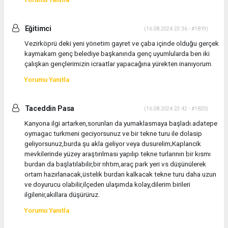
Eğitimci
(16.08.2024 23:36 - #1819)
Vezirköprü deki yeni yönetim gayret ve çaba içinde olduğu gerçek
kaymakam genç belediye başkanında genç uyumlularda ben iki
çalışkan gençlerimizin icraatlar yapacağına yürekten inanıyorum.
Yorumu Yanıtla
Taceddin Pasa
(16.08.2024 23:42 - #1820)
Kanyona ilgi artarken,sorunları da yumaklasmaya başladı.adatepe
oymagac turkmeni geciyorsunuz ve bir tekne turu ile dolasip
geliyorsunuz,burda şu akla geliyor veya dusurelim;Kaplancik
mevkilerinde yüzey araştırılması yapılıp tekne turlarının bir kısmı
burdan da başlatılabilir,bir rıhtım,araç park yeri vs düşünülerek
ortam hazırlanacak,üstelik burdan kalkacak tekne turu daha uzun
ve doyurucu olabilir,ilçeden ulaşımda kolay,dilerim birileri
ilgilenir,akıllara düşürüruz.
Yorumu Yanıtla