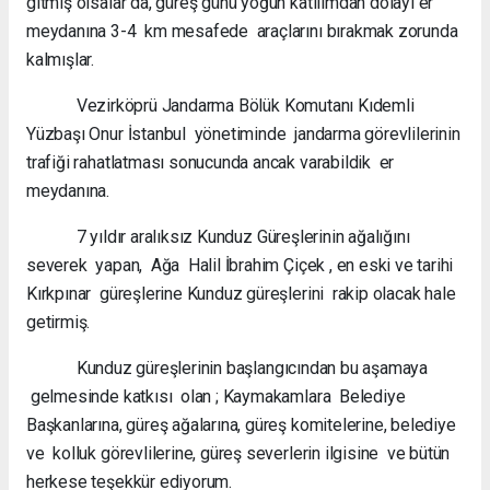
gitmiş olsalar da, güreş günü yoğun katılımdan dolayı er
meydanına 3-4 km mesafede araçlarını bırakmak zorunda
kalmışlar.
Vezirköprü Jandarma Bölük Komutanı Kıdemli
Yüzbaşı Onur İstanbul yönetiminde jandarma görevlilerinin
trafiği rahatlatması sonucunda ancak varabildik er
meydanına.
7 yıldır aralıksız Kunduz Güreşlerinin ağalığını
severek yapan, Ağa Halil İbrahim Çiçek , en eski ve tarihi
Kırkpınar güreşlerine Kunduz güreşlerini rakip olacak hale
getirmiş.
Kunduz güreşlerinin başlangıcından bu aşamaya
gelmesinde katkısı olan ; Kaymakamlara Belediye
Başkanlarına, güreş ağalarına, güreş komitelerine, belediye
ve kolluk görevlilerine, güreş severlerin ilgisine ve bütün
herkese teşekkür ediyorum.