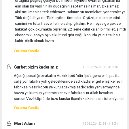
ortağına peşkeş çekiyor bu milletin kıymetli evlatları çıkarları na
esir olan bir yaşlının iki dudağının saptamasına maruz kalamaz,
akıl tutulmasına terk edilemez. Bakınız bu memleketi yönetenler ya
Türk değildir ya da Türk'e yönettirmezler. O yüzden memleketini
samimî ve tutarlı sevenlerine sahip çıkalım. Her neyse gerçek ve
hakikat çok okumakla öğrenilir. 22 sene cahil kalan bir millet, şimdi
ekonomik, sosyoloji ve kültürel gibi çoğu konuda yalnız talihsiz
kaldı. Akıllı olmak lazım .
Yorumu Yanıtla
Gurbet bizim kaderimiz
(16.08.2024 22:08 - #1808)
Ağalığı paşalığı bırakalım Vezirköprü ‘nün işsiz gençler inşaatta
çalışıyor fabrika yok geleceklerinde sadık Edis engellemiş kenevir
fabrikası vezir köprü ye kurulacakmış sadık edis yer vermeyince
havza ya kurmuş yatırımcı kenevir fabrikası nı Allah hesabını
sorsun Vezirköprü de tuzu kurular ilçenin kalkınmasını istemiyorlar
Yorumu Yanıtla
Mert Adam
(16.08.2024 22:24 - #1809)