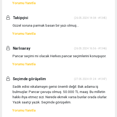
Yorumu Yanıtla
Takipçisi
(26.05.2024 14:04 - #1345)
Güzel soruna parmak basan bir yazı olmuş…
Yorumu Yanıtla
Narlısaray
(26.05.2024 16:56 - #1346)
Pancar seçimi mi olacak Herkes pancar seçimlerini konuşuyor.
Yorumu Yanıtla
Seçimde görüşelim
(27.05.2024 01:24 - #1347)
Sadık edisi ıskalamayın gerisi önemli değil. Bak adama iş
bulmuşlar. Pancar çavuşu olmuş. 50.000 TL maaş. Bu milletin
hakkı ihya etmez sizi. Nerede ekmek varsa bunlar orada olurlar.
Yazık saatçi yazık. Seçimde görüşelim.
Yorumu Yanıtla