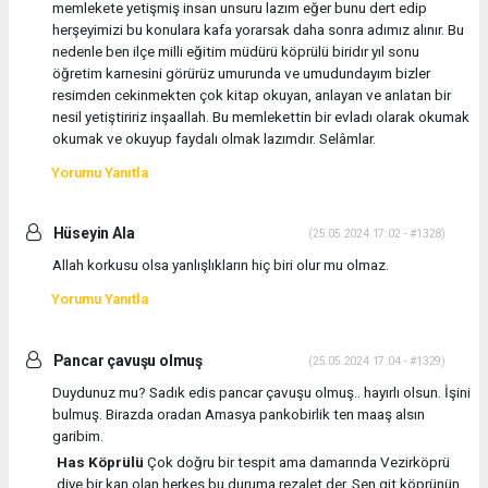
memlekete yetişmiş insan unsuru lazım eğer bunu dert edip
herşeyimizi bu konulara kafa yorarsak daha sonra adımız alınır. Bu
nedenle ben ilçe milli eğitim müdürü köprülü biridır yıl sonu
öğretim karnesini görürüz umurunda ve umudundayım bizler
resimden cekinmekten çok kitap okuyan, anlayan ve anlatan bir
nesil yetiştiririz inşaallah. Bu memlekettin bir evladı olarak okumak
okumak ve okuyup faydalı olmak lazımdır. Selâmlar.
Yorumu Yanıtla
Hüseyin Ala
(25.05.2024 17:02 - #1328)
Allah korkusu olsa yanlışlıkların hiç biri olur mu olmaz.
Yorumu Yanıtla
Pancar çavuşu olmuş
(25.05.2024 17:04 - #1329)
Duydunuz mu? Sadık edis pancar çavuşu olmuş.. hayırlı olsun. İşini
bulmuş. Birazda oradan Amasya pankobirlik ten maaş alsın
garibim.
Has Köprülü
Çok doğru bir tespit ama damarında Vezirköprü
diye bir kan olan herkes bu duruma rezalet der. Sen git köprünün