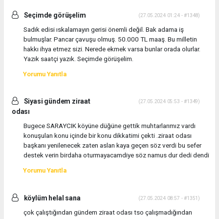
Seçimde görüşelim
(27.05.2024 01:24 - #1348)
Sadık edisi ıskalamayın gerisi önemli değil. Bak adama iş
bulmuşlar. Pancar çavuşu olmuş. 50.000 TL maaş. Bu milletin
hakkı ihya etmez sizi. Nerede ekmek varsa bunlar orada olurlar.
Yazık saatçi yazık. Seçimde görüşelim.
Yorumu Yanıtla
Siyasi gündem ziraat
(27.05.2024 05:53 - #1349)
odası
Bugece SARAYCIK köyüne düğüne gettik muhtarlarımız vardı
konuşulan konu içinde bir konu dikkatimi çekti .ziraat odası
başkanı yenilenecek zaten aslan kaya geçen söz verdi bu sefer
destek verin birdaha oturmayacamdiye söz namus dur dedi dendi
Yorumu Yanıtla
köylüm helal sana
(27.05.2024 08:57 - #1351)
çok çalıştığından gündem ziraat odası tso çalışmadığından