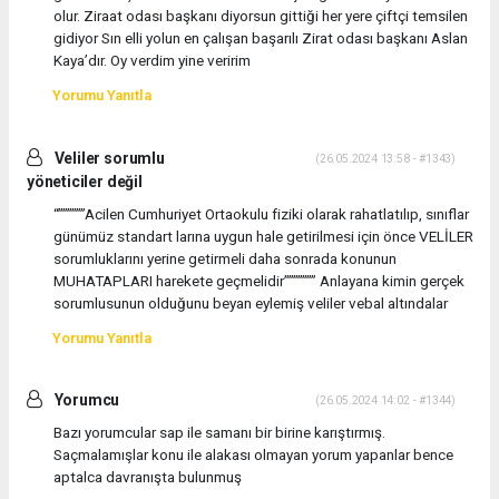
olur. Ziraat odası başkanı diyorsun gittiği her yere çiftçi temsilen
gidiyor Sın elli yolun en çalışan başarılı Zirat odası başkanı Aslan
Kaya’dır. Oy verdim yine veririm
Yorumu Yanıtla
Veliler sorumlu
(26.05.2024 13:58 - #1343)
yöneticiler değil
“””””””Acilen Cumhuriyet Ortaokulu fiziki olarak rahatlatılıp, sınıflar
günümüz standart larına uygun hale getirilmesi için önce VELİLER
sorumluklarını yerine getirmeli daha sonrada konunun
MUHATAPLARI harekete geçmelidir””””””” Anlayana kimin gerçek
sorumlusunun olduğunu beyan eylemiş veliler vebal altındalar
Yorumu Yanıtla
Yorumcu
(26.05.2024 14:02 - #1344)
Bazı yorumcular sap ile samanı bir birine karıştırmış.
Saçmalamışlar konu ile alakası olmayan yorum yapanlar bence
aptalca davranışta bulunmuş