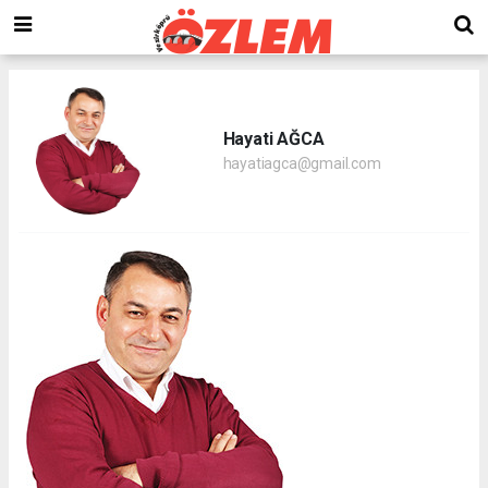
Hayati AĞCA
hayatiagca@gmail.com