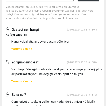
Yorum yazarak Topluluk Kuralları’nı kabul etmiş bulunuyor ve
vezirkopruozlem.net sitesine yaptığınız yorumunuzla ilgili doğrudan veya
dolaylı tüm sorumluluğu tek başınıza üstleniyorsunuz. Yazılan tüm
yorumlardan site yönetimi hiçbir şekilde sorumlu tutulamaz.
Gazteci sen hangi
(24.05.2024 22:58 - #1307)
kafayı yaşarsın
Hangi vebal ağalar beyler paşam eğleniyor
Yorumu Yanıtla
Yorgun demokrat
(24.05.2024 23:23 - #1309)
Vezirköprü’de eğitim elli yıldır ıskalıyor gazeteci niye yirmibeş yıldır
ak parti kazanıyor Ülke değişti Vezirköprü de tık yok
Yorumu Yanıtla
Sana ne ?
(24.05.2024 23:32 - #1310)
Cumhuriyet ortaokulu velileri sen kadar dert etmiyor 40 kişilik