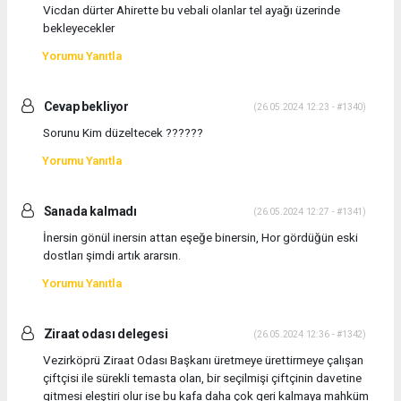
Vicdan dürter Ahirette bu vebali olanlar tel ayağı üzerinde
bekleyecekler
Yorumu Yanıtla
Cevap bekliyor
(26.05.2024 12:23 - #1340)
Sorunu Kim düzeltecek ??????
Yorumu Yanıtla
Sanada kalmadı
(26.05.2024 12:27 - #1341)
İnersin gönül inersin attan eşeğe binersin, Hor gördüğün eski
dostları şimdi artık ararsın.
Yorumu Yanıtla
Ziraat odası delegesi
(26.05.2024 12:36 - #1342)
Vezirköprü Ziraat Odası Başkanı üretmeye ürettirmeye çalışan
çiftçisi ile sürekli temasta olan, bir seçilmişi çiftçinin davetine
gitmesi eleştiri olur ise bu kafa daha çok geri kalmaya mahküm