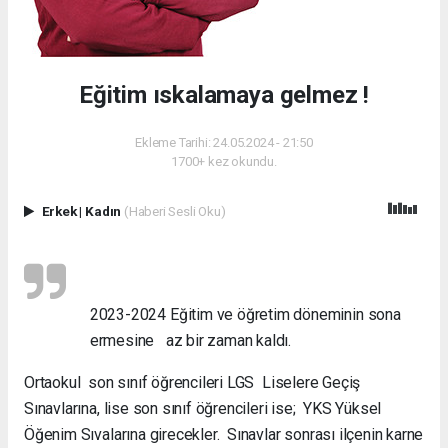
Eğitim ıskalamaya gelmez !
Ekleme Tarihi: 24.05.2024 - 21:50
1700+ kez okundu.
Erkek
|
Kadın
(Haberi Sesli Oku)
2023-2024 Eğitim ve öğretim döneminin sona
ermesine az bir zaman kaldı.
Ortaokul son sınıf öğrencileri LGS Liselere Geçiş
Sınavlarına, lise son sınıf öğrencileri ise; YKS Yüksel
Öğenim Sıvalarına girecekler. Sınavlar sonrası ilçenin karne