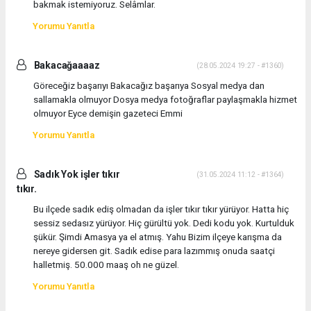
bakmak istemiyoruz. Selâmlar.
Yorumu Yanıtla
Bakacağaaaaz
(28.05.2024 19:27 - #1360)
Göreceğiz başarıyı Bakacağız başarıya Sosyal medya dan
sallamakla olmuyor Dosya medya fotoğraflar paylaşmakla hizmet
olmuyor Eyce demişin gazeteci Emmi
Yorumu Yanıtla
Sadık Yok işler tıkır
(31.05.2024 11:12 - #1364)
tıkır.
Bu ilçede sadık ediş olmadan da işler tıkır tıkır yürüyor. Hatta hiç
sessiz sedasız yürüyor. Hiç gürültü yok. Dedi kodu yok. Kurtulduk
şükür. Şimdi Amasya ya el atmış. Yahu Bizim ilçeye karışma da
nereye gidersen git. Sadık edise para lazımmış onuda saatçi
halletmiş. 50.000 maaş oh ne güzel.
Yorumu Yanıtla