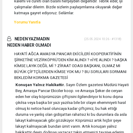
kalemi ve cüreti olan basını herşeyden değerlidir. Tebrik eder, iyi
çalışmalar dilerim. Bizde sizlerin paylaşımlarına okuyarak değer
katmaya gayret ediyoruz. Selâmlar.
Yorumu Yanıtla
NEDEN YAZMADIN
(25.05.2024 10:26 - #1318)
NEDEN HABER OLMADI
HAYATİ AĞCA AMASYA PANCAR EKİCİLERİ KOOPERATİFİNİN
ŞİRKETİNE VEZİRKÖPRÜ'DEN KİM ALINDI ? nİYE ALINDI ? bAŞKA
KİMSE LAYIK DEĞİL Mİ ? ZİRAAT ODASI BAŞKANI, OLMAZ MI
BÜYÜK ÇİFTÇİLERDEN KİMSE YOK MU ? BU SORULARI SORMANI
BEKLEDİM KORKMA GAZETESİ
Konuşan Yalnız Hakikattir.
Sayın Özlem gazetesi Müdürü Hayati
Bey, Amasya Pancar Ekiciler koop. ve Amasya Şeker de ceryan
eden her olay köprümüzün çiftçisini ilgilendiriyor ki konu dışına
çıkılsa veya başka bir yazı yazılsa bile bir olayın ehemmiyeti hasıl
olmuş ki netice hasıl oluncaya kadar çiftçimiz, bu hak ettiği
duruma ve yanlış olan gidişattan rahatsız ki bu durumlara da asla
lakayt kalmayacak gibi gözüküyor. Köprümüz artık hiçbir şeye
lakayt kalmayacak bundan ümit varım. Artık konuşan yalnız
hakikattir deyip doğruyu yazacaz takip etmenizi tavsiye ederim.