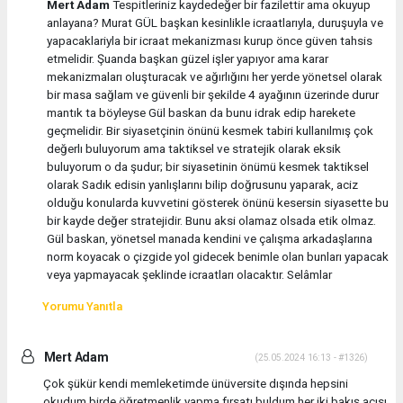
Mert Adam
Tespitleriniz kaydedeğer bir fazilettir ama okuyup
anlayana? Murat GÜL başkan kesinlikle icraatlarıyla, duruşuyla ve
yapacaklariyla bir icraat mekanizması kurup önce güven tahsis
etmelidir. Şuanda başkan güzel işler yapıyor ama karar
mekanizmaları oluşturacak ve ağırlığını her yerde yönetsel olarak
bir masa sağlam ve güvenli bir şekilde 4 ayağının üzerinde durur
mantık ta böyleyse Gül baskan da bunu idrak edip harekete
geçmelidir. Bir siyasetçinin önünü kesmek tabiri kullanılmış çok
değerlı buluyorum ama taktiksel ve stratejik olarak eksik
buluyorum o da şudur; bir siyasetinin önümü kesmek taktiksel
olarak Sadık edisin yanlışlarını bilip doğrusunu yaparak, aciz
olduğu konularda kuvvetini gösterek önünü kesersin siyasette bu
bir kayde değer stratejidir. Bunu aksi olamaz olsada etik olmaz.
Gül baskan, yönetsel manada kendini ve çalışma arkadaşlarına
norm koyacak o çizgide yol gidecek benimle olan bunları yapacak
veya yapmayacak şeklinde icraatları olacaktır. Selâmlar
Yorumu Yanıtla
Mert Adam
(25.05.2024 16:13 - #1326)
Çok şükür kendi memleketimde ünüversite dışında hepsini
okudum birde öğretmenlik yapma fırsatı buldum her iki bakış açısı