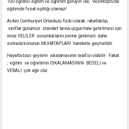
100 öğrenci eğitim ve öğretim görüyor ise; Vezirköprü’de
eğitimde fırsat eşitliği olamaz!
Acilen Cumhuriyet Ortaokulu fiziki olarak rahatlatılıp,
sınıflar günümüz standart larına uygun hale getirilmesi için
önce VELİLER sorumluklarını yerine getirmeli daha
sonrada konunun MUHATAPLARI harekete geçmelidir.
Hayatta bazı şeylerin ıskalamasının telafisi olabilir . Fakat
; eğitim ve öğretimin ISKALAMASININ BEDELİ ve
VEBALİ çok ağır olur.