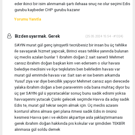
eder ikinci bir isim alınmamalı şartı ilehaaa snuç ne olur seçimi Edis
gurubu kaybeder CHP gurubu kazanır
Yorumu Yanıtla
Bizden uyarmak. Gerek
(25.05.2024 15:54 - #1324)
SAYIN murat gül genç iyinşyetli tecrübesiz bir insan bu üç tehlike
ile savaşarak hizmet yapıcak, Birinci esas tehlike yanında bulunan
üç meclis azaları bunlar 1 ibrahim doğan 2.sait sarıer3 Mehmet
cansız ibrahim doğan başkan kim ven edersem o olur havası
belediye meclisini ve ilçe teşkilatını ben belirledim havası var
murat gül emrimde havası var. Sait sarı er ise benim arkamda
Yusuf ziya var diye bencillik yapıyor Mehmet cansız aşırı derecede
yalaka ibrahim doğan a ben paraveririm oda bana muhtaç diyor bu
üç şer SAYIN gül ü yıpratacaklar sonuç bunu sadık edismi yoksa
havvaşenmi yutacak Çünki gelecek seçimde Havva da aday sadık
Edis te, murat gül tekrar seçim almak için. Üç meclis azasını
konturol altıns alması geri plana itmesi sadık Edis in önünü
kesmesi Havva şen i ve ekibini akpartiye asla yaklaştırmaması
gerek ibrahim doğan hakkında pis kokular var şimdiden TEKBİR
alınmasa gül soldu demek