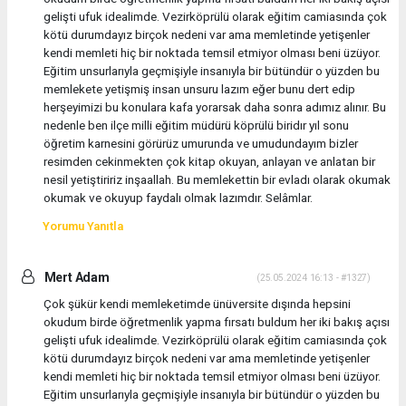
gelişti ufuk idealimde. Vezirköprülü olarak eğitim camiasında çok
kötü durumdayız birçok nedeni var ama memletinde yetişenler
kendi memleti hiç bir noktada temsil etmiyor olması beni üzüyor.
Eğitim unsurlarıyla geçmişiyle insanıyla bir bütündür o yüzden bu
memlekete yetişmiş insan unsuru lazım eğer bunu dert edip
herşeyimizi bu konulara kafa yorarsak daha sonra adımız alınır. Bu
nedenle ben ilçe milli eğitim müdürü köprülü biridır yıl sonu
öğretim karnesini görürüz umurunda ve umudundayım bizler
resimden cekinmekten çok kitap okuyan, anlayan ve anlatan bir
nesil yetiştiririz inşaallah. Bu memlekettin bir evladı olarak okumak
okumak ve okuyup faydalı olmak lazımdır. Selâmlar.
Yorumu Yanıtla
Mert Adam
(25.05.2024 16:13 - #1327)
Çok şükür kendi memleketimde ünüversite dışında hepsini
okudum birde öğretmenlik yapma fırsatı buldum her iki bakış açısı
gelişti ufuk idealimde. Vezirköprülü olarak eğitim camiasında çok
kötü durumdayız birçok nedeni var ama memletinde yetişenler
kendi memleti hiç bir noktada temsil etmiyor olması beni üzüyor.
Eğitim unsurlarıyla geçmişiyle insanıyla bir bütündür o yüzden bu