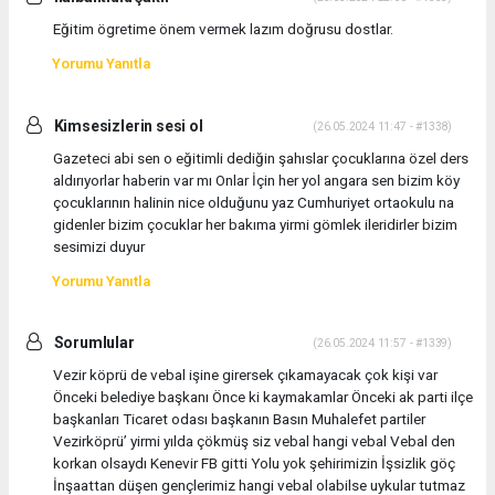
Eğitim ögretime önem vermek lazım doğrusu dostlar.
Yorumu Yanıtla
Kimsesizlerin sesi ol
(26.05.2024 11:47 - #1338)
Gazeteci abi sen o eğitimli dediğin şahıslar çocuklarına özel ders
aldırıyorlar haberin var mı Onlar İçin her yol angara sen bizim köy
çocuklarının halinin nice olduğunu yaz Cumhuriyet ortaokulu na
gidenler bizim çocuklar her bakıma yirmi gömlek ileridirler bizim
sesimizi duyur
Yorumu Yanıtla
Sorumlular
(26.05.2024 11:57 - #1339)
Vezir köprü de vebal işine girersek çıkamayacak çok kişi var
Önceki belediye başkanı Önce ki kaymakamlar Önceki ak parti ilçe
başkanları Ticaret odası başkanın Basın Muhalefet partiler
Vezirköprü’ yirmi yılda çökmüş siz vebal hangi vebal Vebal den
korkan olsaydı Kenevir FB gitti Yolu yok şehirimizin İşsizlik göç
İnşaattan düşen gençlerimiz hangi vebal olabilse uykular tutmaz