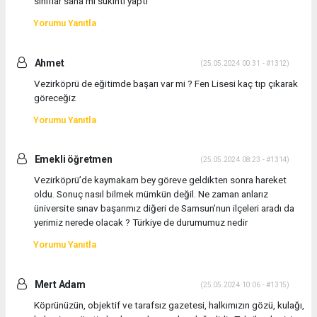
sınıflar sana mı sukıntı yaptı
Yorumu Yanıtla
Ahmet
(25.05.2024 00:31 - #1312)
Vezirköprü de eğitimde başarı var mi ? Fen Lisesi kaç tıp çıkarak
göreceğiz
Yorumu Yanıtla
Emekli öğretmen
(25.05.2024 08:23 - #1314)
Vezirköprü’de kaymakam bey göreve geldikten sonra hareket
oldu. Sonuç nasıl bilmek mümkün değil. Ne zaman anlarız
üniversite sınav başarımız diğeri de Samsun’nun ilçeleri aradı da
yerimiz nerede olacak ? Türkiye de durumumuz nedir
Yorumu Yanıtla
Mert Adam
(25.05.2024 10:06 - #1315)
Köprünüzün, objektif ve tarafsız gazetesi, halkımızın gözü, kulağı,