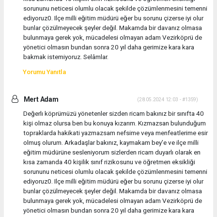
sorununu neticesi olumlu olacak şekilde çözümlenmesini temenni
ediyoruz0. Ilçe milli eğitim müdürü eğer bu sorunu çizerse iyi olur
bunlar çözülmeyecek şeyler değil. Makamda bir davanız olmasa
bulunmaya gerek yok, mücadelesi olmayan adam Vezirköprü de
yönetici olmasın bundan sonra 20 yıl daha gerimize kara kara
bakmak istemiyoruz. Selâmlar.
Yorumu Yanıtla
Mert Adam
(28.05.2024 12:03 - #1359)
Değerlı köprümüzü yönetenler sizden ricam bakınız bir sınıfta 40
kişi olmaz olursa ben bu konuya kızarım. Kızmazsan bulunduğum
topraklarda hakikati yazmazsam nefsime veya menfeatlerime esir
olmuş olurum. Arkadaşlar bakınız, kaymakam bey'e ve ilçe milli
eğitim müdürüne sesleniyorum sizlerden ricam duyarlı olarak en
kısa zamanda 40 kişilik sınıf rizikosunu ve öğretmen eksikliği
sorununu neticesi olumlu olacak şekilde çözümlenmesini temenni
ediyoruz0. Ilçe milli eğitim müdürü eğer bu sorunu çizerse iyi olur
bunlar çözülmeyecek şeyler değil. Makamda bir davanız olmasa
bulunmaya gerek yok, mücadelesi olmayan adam Vezirköprü de
yönetici olmasın bundan sonra 20 yıl daha gerimize kara kara