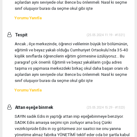
açılardan aynı seviyede olur. Bence bu önlenmeli. Nasıl ki seçme
sınıf oluşuyor burası da seçme okul gibi işte
Yorumu Yanıtla
Tespit
(25.05.2024 11:19 - #1321)
Ancak ; ilçe merkezinde, öğrenci velilerinin büyük bir bölümünün,
eğitimli ve beyaz yakalı olduğu Cumhuriyet Ortaokulu’nda 35-40
kişilik sınıflarda öğrencilerin eğitim görmesine üzülüyoruz… Bu
paragraf çok önemli. Eğitimli ve beyaz yakalılarin çoğu adres
taşıma vs yapmasa merkezdeki birkaç okul daha başarı oranı vb
açılardan aynı seviyede olur. Bence bu önlenmeli. Nasıl ki seçme
sınıf oluşuyor burası da seçme okul gibi işte
Yorumu Yanıtla
Attan eşeğe binmek
(25.05.2024 15:29 - #1323)
SAYIN sadık Edis in yaptığı attan inip eşeğebinmeye benziyor.
SADIK Edis amasya seçimi için zorluyor ama boş Çünki
vezirköprüde Edis in oy götürmesi zor saatici ise onu yanına
yönetime almaz fabrika YÖNETİMİ teklif eder oda bir şartla kabul