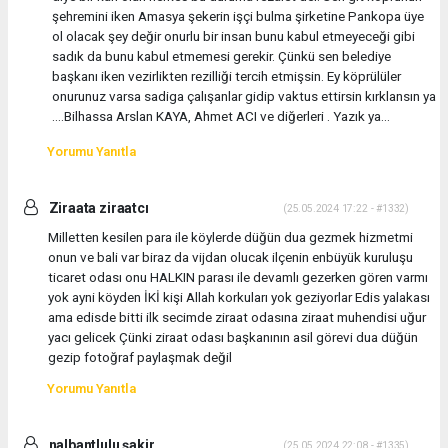
şehremini iken Amasya şekerin işçi bulma şirketine Pankopa üye
ol olacak şey değir onurlu bir insan bunu kabul etmeyeceği gibi
sadık da bunu kabul etmemesi gerekir. Çünkü sen belediye
başkanı iken vezirlikten rezilliği tercih etmişsin. Ey köprülüler
onurunuz varsa sadiga çalışanlar gidip vaktus ettirsin kırklansın ya
....Bilhassa Arslan KAYA, Ahmet ACI ve diğerleri . Yazık ya...
Yorumu Yanıtla
Ziraata ziraatcı
(25.05.2024 17:22 - #1332)
Milletten kesilen para ile köylerde düğün dua gezmek hizmetmi
onun ve bali var biraz da vijdan olucak ilçenin enbüyük kuruluşu
ticaret odası onu HALKIN parası ile devamlı gezerken gören varmı
yok ayni köyden İKİ kişi Allah korkuları yok geziyorlar Edis yalakası
ama edisde bitti ilk secimde ziraat odasına ziraat muhendisi uğur
yacı gelicek Çünki ziraat odası başkanının asil görevi dua düğün
gezip fotoğraf paylaşmak değil
Yorumu Yanıtla
nalbantlulu şakir
(25.05.2024 22:08 - #1335)