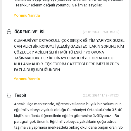
Tesrkkur ederim değerli yorumcu. Selâmlar, saygilar.
Yorumu Yanıtla
ÖĞRENCİ VELİSİ
(25.05.2024 10:50 - #1319)
CUMHURİYET ORTAOKULU ÇOK SIKIŞIK EĞİTİM YAPIYOR GÜZEL
CAN ALICI BİR KONUYU İŞLEMİŞ GAZETECİ LAKİN SORUNU KİM
ÇÖZECEK ? ACİLEN ŞEHİT MÜFTÜ ESKİ PYO OKUNA
TAŞINMALIDIR. HER İKİ BİNAYI CUMHURİYET ORTAOKULU
KULLANMALIDIR. TŞK EDERİM GAZETECİ DERDİMİZİ BİZDEN
FAZLA DÜŞÜNDÜĞÜNDEN
Yorumu Yanıtla
Tespit
(25.05.2024 11:19 - #1320)
Ancak ; ilçe merkezinde, öğrenci velilerinin büyük bir bölümünün,
eğitimli ve beyaz yakalı olduğu Cumhuriyet Ortaokulu’nda 35-40
kişilik sınıflarda öğrencilerin eğitim görmesine üzülüyoruz… Bu
paragraf çok önemli. Eğitimli ve beyaz yakalılarin çoğu adres
taşıma vs yapmasa merkezdeki birkaç okul daha başarı oranı vb