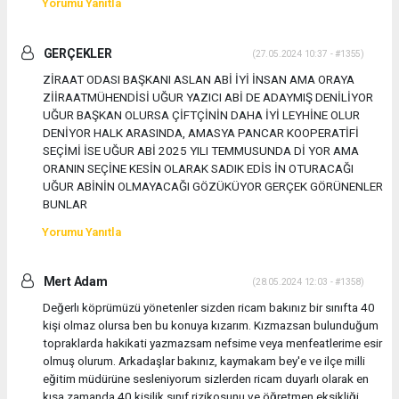
Yorumu Yanıtla
GERÇEKLER
(27.05.2024 10:37 - #1355)
ZİRAAT ODASI BAŞKANI ASLAN ABİ İYİ İNSAN AMA ORAYA
ZİİRAATMÜHENDİSİ UĞUR YAZICI ABİ DE ADAYMIŞ DENİLİYOR
UĞUR BAŞKAN OLURSA ÇİFTÇİNİN DAHA İYİ LEYHİNE OLUR
DENİYOR HALK ARASINDA, AMASYA PANCAR KOOPERATİFİ
SEÇİMİ İSE UĞUR ABİ 2025 YILI TEMMUSUNDA Dİ YOR AMA
ORANIN SEÇİNE KESİN OLARAK SADIK EDİS İN OTURACAĞI
UĞUR ABİNİN OLMAYACAĞI GÖZÜKÜYOR GERÇEK GÖRÜNENLER
BUNLAR
Yorumu Yanıtla
Mert Adam
(28.05.2024 12:03 - #1358)
Değerlı köprümüzü yönetenler sizden ricam bakınız bir sınıfta 40
kişi olmaz olursa ben bu konuya kızarım. Kızmazsan bulunduğum
topraklarda hakikati yazmazsam nefsime veya menfeatlerime esir
olmuş olurum. Arkadaşlar bakınız, kaymakam bey'e ve ilçe milli
eğitim müdürüne sesleniyorum sizlerden ricam duyarlı olarak en
kısa zamanda 40 kişilik sınıf rizikosunu ve öğretmen eksikliği