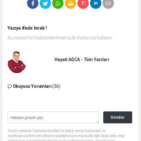
Yazıya ifade bırak !
Bu yazıya hiç ifade kullanılmamış ilk ifadeyi siz kullanın.
Hayati AĞCA - Tüm Yazıları
Okuyucu Yorumları
(36)
Gönder
Yorum yazarak Topluluk Kuralları’nı kabul etmiş bulunuyor ve
vezirkopruozlem.net sitesine yaptığınız yorumunuzla ilgili doğrudan veya
dolaylı tüm sorumluluğu tek başınıza üstleniyorsunuz. Yazılan tüm