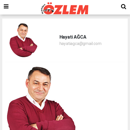
Hayati AĞCA
hayatiagca@gmail.com