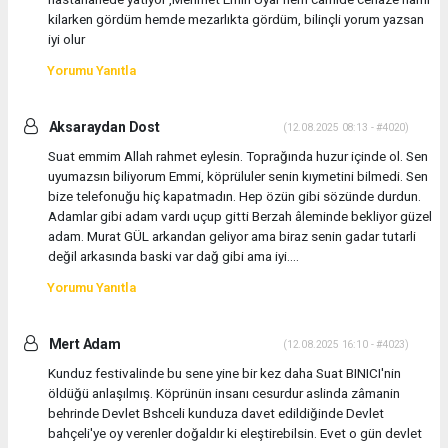
kilarken gördüm hemde mezarlıkta gördüm, bilinçli yorum yazsan
iyi olur
Yorumu Yanıtla
Aksaraydan Dost
(12.08.2025 08:13 - #4020)
Suat emmim Allah rahmet eylesin. Toprağında huzur içinde ol. Sen
uyumazsın biliyorum Emmi, köprüluler senin kıymetini bilmedi. Sen
bize telefonuğu hiç kapatmadın. Hep özün gibi sözünde durdun.
Adamlar gibi adam vardı uçup gitti Berzah âleminde bekliyor güzel
adam. Murat GÜL arkandan geliyor ama biraz senin gadar tutarli
değil arkasında baski var dağ gibi ama iyi....
Yorumu Yanıtla
Mert Adam
(12.08.2025 16:10 - #4023)
Kunduz festivalinde bu sene yine bir kez daha Suat BINICI'nin
öldüğü anlaşılmış. Köprünün insanı cesurdur aslinda zâmanin
behrinde Devlet Bshceli kunduza davet edildiğinde Devlet
bahçeli'ye oy verenler doğaldır ki eleştirebilsin. Evet o gün devlet