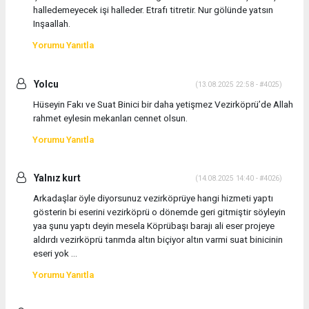
halledemeyecek işi halleder. Etrafı titretir. Nur gölünde yatsın
Inşaallah.
Yorumu Yanıtla
Yolcu
(13.08.2025 22:58 - #4025)
Hüseyin Fakı ve Suat Binici bir daha yetişmez Vezirköprü’de Allah
rahmet eylesin mekanları cennet olsun.
Yorumu Yanıtla
Yalnız kurt
(14.08.2025 14:40 - #4026)
Arkadaşlar öyle diyorsunuz vezirköprüye hangi hizmeti yaptı
gösterin bi eserini vezirköprü o dönemde geri gitmiştir söyleyin
yaa şunu yaptı deyin mesela Köprübaşı barajı ali eser projeye
aldırdı vezirköprü tarımda altın biçiyor altın varmi suat binicinin
eseri yok ...
Yorumu Yanıtla