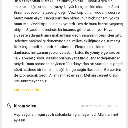
Bir Vezirköprülü Olarak Suat Binici’ye Vefa… Hayati Ağca’nın
kaleme aldığı bu anlamlı yazıyı büyük bir içtenlikle okudum. Suat
Binici, sadece bir siyasetçi değil; Vezirköprü’nün vicdanı, sesi ve
omuz veren eliydi. Hangi partiden olduğunun hiçbir önemi yoktu
onun için. Vezirköprülü olmak yeterdi. Ben de bunu bizzat yaşamış
biriyim. Siyasetin ötesinde bir insandı; gönül adamıydı. Hayatını
siyasete adamıştı ama makamların değil, insanların peşinden gitti.
Belediye başkanlığı döneminde de, milletvekilliğinde de, Kimseyi
ötekileştirmedi, kırmadı, küstürmedi. Eleştirenlere küsmedi,
darılmadı; her zaman yapıcı ve sabırlı kaldı. Bu yönüyle gerçek bir
halk siyasetçisiydi. Vezirköprü’nün yetiştirdiği ender değerlerden
biriydi. Onun ardından söylenen “Bu dünyadan bir Suat Binici geçti”
sözü, sadece bir temenni değil; bir gerçeğin ifadesidir. Gerçekten
de iz bırakarak geçti. Allah rahmet eylesin. Mekânı cennet olsun.
Onu unutmayacağız.
Yorumu Yanıtla
Kırgın solcu
(08.08.2025 22:06 - #3991)
Hep sağcıların işini yaptı solcularla hiç anlaşamadı Allah rahmet
eylesin