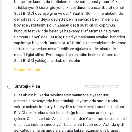
bahçeli' ye kunduzda tribünlerden söz sataşmasi yapan 10 kişi
tutuklanıyor O kişiler gidiyorlar ki abi durum bundan ibaret derhal
Suat BİNİCİ devreye girer ve der, " Suat BINICI'nin memleketinde
demokrasi olur deyip devlette benim savcida benim" der olay
böylece yatıştırılmış olur. Zaman geçti Suat Kılınç köprünun
kunduz festivaljnde belediye başkanıyla laf atişmasina girmiş
Samsun Haber' de Suat Kılıç Belediye başkanıni azarladı haberleri
yapılmaya başlandı. Burada SUAT BINICI'nkn memleketinde kimse
tartaklamaz herkes misafir edilir ve ağırlanır vede misafir de
misafirligini bilirdi. Evet bugün ben anladim herkes bir kere daha
Suat BİNİCİ yokluğunu idrak etmiş olur.
Yorumu Yanıtla
Stratejik Plan
(13.08.2025 12:11 - #4024)
Suat abinin bu kadar sevilmesinin yanimzda siyaset üstü
olmasının bir âsiyanda bir üstünlüğü diyelim oda şudur. Korku
yoktur aslında korku iyi birşeydir o reflexle seni korur bilakis Suat
BİNİCİ deki korkusuzluk hasleti ağır basar onun adını duyan
çekinir. Onun üzerinde Allahin Isimlerinden Celal ifade eden isimleri
onun üzerinde fehmeder yani bulunur ve tecelli eder. Aslında iyidir
şefkatlidir ama bir anda arslan gibi kükrer ozaman o iş bitmiştir