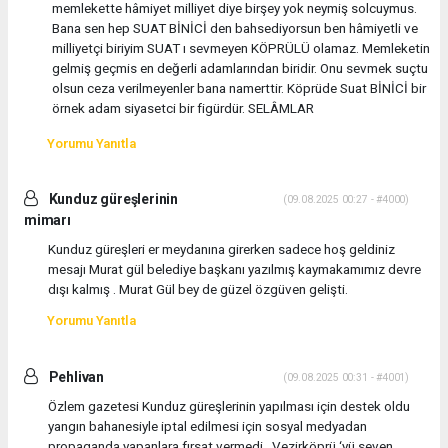
memlekette hâmiyet milliyet diye birşey yok neymiş solcuymus.
Bana sen hep SUAT BİNİCİ den bahsediyorsun ben hâmiyetli ve
milliyetçi biriyim SUAT ı sevmeyen KÖPRÜLÜ olamaz. Memleketin
gelmiş geçmis en değerli adamlarından biridir. Onu sevmek suçtu
olsun ceza verilmeyenler bana namerttir. Köprüde Suat BİNİCİ bir
örnek adam siyasetci bir figürdür. SELÂMLAR
Yorumu Yanıtla
Kunduz güreşlerinin
(09.08.2025 00:27 - #4000)
mimarı
Kunduz güreşleri er meydanına girerken sadece hoş geldiniz
mesajı Murat gül belediye başkanı yazılmış kaymakamımız devre
dışı kalmış . Murat Gül bey de güzel özgüven gelişti.
Yorumu Yanıtla
Pehlivan
(09.08.2025 00:31 - #4001)
Özlem gazetesi Kunduz güreşlerinin yapılması için destek oldu
yangın bahanesiyle iptal edilmesi için sosyal medyadan
propaganda yapanlara fırsat vermedi . Vezirköprü ‘yü seven