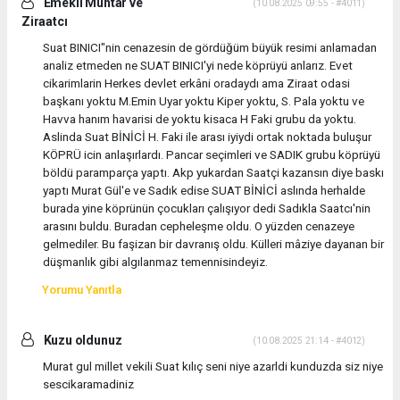
Emekli Muhtar ve
(10.08.2025 09:55 - #4011)
Ziraatcı
Suat BINICI"nin cenazesin de gördüğüm büyük resimi anlamadan
analiz etmeden ne SUAT BINICI'yi nede köprüyü anlarız. Evet
cikarimlarin Herkes devlet erkâni oradaydı ama Ziraat odasi
başkanı yoktu M.Emin Uyar yoktu Kiper yoktu, S. Pala yoktu ve
Havva hanım havarisi de yoktu kisaca H Faki grubu da yoktu.
Aslinda Suat BİNİCİ H. Faki ile arası iyiydi ortak noktada buluşur
KÖPRÜ icin anlaşırlardı. Pancar seçimleri ve SADIK grubu köprüyü
böldü paramparça yaptı. Akp yukardan Saatçi kazansın diye baskı
yaptı Murat Gül'e ve Sadık edise SUAT BİNİCİ aslında herhalde
burada yine köprünün çocukları çalışıyor dedi Sadıkla Saatcı'nin
arasını buldu. Buradan cepheleşme oldu. O yüzden cenazeye
gelmediler. Bu faşizan bir davranış oldu. Külleri mâziye dayanan bir
düşmanlık gibi algılanmaz temennisindeyiz.
Yorumu Yanıtla
Kuzu oldunuz
(10.08.2025 21:14 - #4012)
Murat gul millet vekili Suat kılıç seni niye azarldi kunduzda siz niye
sescikaramadiniz