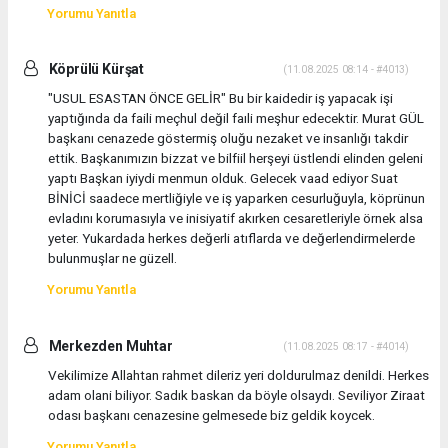
Yorumu Yanıtla
Köprülü Kürşat
(11.08.2025 08:14 - #4013)
"USUL ESASTAN ÖNCE GELİR" Bu bir kaidedir iş yapacak işi
yaptığında da faili meçhul değil faıli meşhur edecektir. Murat GÜL
başkanı cenazede göstermiş oluğu nezaket ve insanlığı takdir
ettik. Başkanımızın bizzat ve bilfiil herşeyi üstlendi elinden geleni
yaptı Başkan iyiydi menmun olduk. Gelecek vaad ediyor Suat
BİNİCİ saadece mertliğiyle ve iş yaparken cesurluğuyla, köprünun
evladını korumasıyla ve inisiyatif akırken cesaretleriyle örnek alsa
yeter. Yukardada herkes değerli atıflarda ve değerlendirmelerde
bulunmuşlar ne güzell.
Yorumu Yanıtla
Merkezden Muhtar
(11.08.2025 08:17 - #4014)
Vekilimize Allahtan rahmet dileriz yeri doldurulmaz denildi. Herkes
adam olani biliyor. Sadık baskan da böyle olsaydı. Seviliyor Ziraat
odası başkanı cenazesine gelmesede biz geldik koycek.
Yorumu Yanıtla