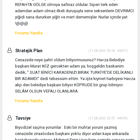
REFAHTA GÖLGE olmsya safinaz oldular. Siperi terk eden
adamdan adam olmaz ilkeli duruşuyla sene seksenlerin DEVRIMCI
yiğidi sana dururken yiğit ve mert dememişler. Nurlar içinde yat
!@@@
Yorumu Yanıtla
Stratejik Plan
(11.08.2025 09:06 - #4017)
Cenazede neye şahit oldum biliyormusunuz? Havza Belediye
başkanı Murat IKİZ gercekten adam ya; hoşgeldin baskanim
dedik; " SUAT BİNİCİ KARADENIZI BIRAK TURKİYE'DE DELİKANLI
BIR ADAMDI" dedi tebessüm ettim. Ya işte kiymet harbiyesi Havza
akp den belediye başkanı biliyor KÖPRUDE bir grup bilmiyor.
SELÂM OLSUN VEFALI OLANLARA.
Yorumu Yanıtla
Tavsiye
(11.08.2025 22:07 - #4019)
Biyodizel saçma yorumlar . Eski bir muhtar yorum yazmış
cenazede ziraatodasi başkanı yoktu diyor aslan kaya ankarada
hastahanede yatıyor ,Mehmet Emin Uyar hem camide cenaze namı