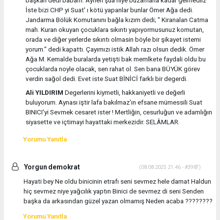
başkan dedi babam. Aynen şua niye buzamana kadar gelmediiz
İste bizi CHP yi Suat' ı kötü yapanlar bunlar Ömer Ağa dedi.
Jandarma Bölük Komutanını bağla kızım dedi; " Kiranalan Catma
mah. Kuran okuyan çocuklara sıkıntı yapıyormusunuz komutan,
orada ve diğer yerlerde sıkıntı olmasin böyle bir şikayet istemi
yorum." dedi kapattı. Çayımızı istik Allah razı olsun dedik. Ömer
Ağa M. Kemalde buralarda yetişti bak memlkete faydali oldu bu
çocuklarda noyle olacak, sen rahat ol. Sen bana BÜYÜK görev
verdin sağol dedi. Evet iste Suat BİNİCİ farklı bir degerdi.
Ali YILDIRIM
Degerlerini kiymetli, hakkaniyetli ve değerli
buluyorum. Aynası iştir lafa bakılmaz'ın efsane mümessili Suat
BINICI'yi Sevmek cesaret ister ! Mertliğin, cesurluğun ve adamlığın
siyasette ve içtimayi hayattaki merkezidir. SELÂMLAR.
Yorumu Yanıtla
Yorgun demokrat
(08.08.2025 21:46 - #3987)
Hayati bey Ne oldu binicinin etrafı seni sevmez hele damat Haldun
hiç sevmez niye yağcılık yaptın Binici de sevmez di seni Senden
başka da arkasından güzel yazan olmamış Neden acaba ????????
Yorumu Yanıtla