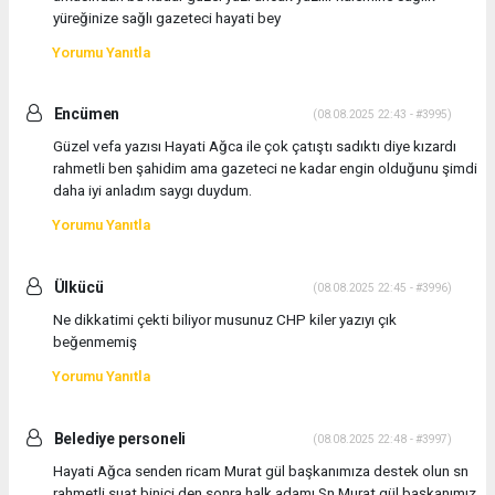
yüreğinize sağlı gazeteci hayati bey
Yorumu Yanıtla
Encümen
(08.08.2025 22:43 - #3995)
Güzel vefa yazısı Hayati Ağca ile çok çatıştı sadıktı diye kızardı
rahmetli ben şahidim ama gazeteci ne kadar engin olduğunu şimdi
daha iyi anladım saygı duydum.
Yorumu Yanıtla
Ülkücü
(08.08.2025 22:45 - #3996)
Ne dikkatimi çekti biliyor musunuz CHP kiler yazıyı çık
beğenmemiş
Yorumu Yanıtla
Belediye personeli
(08.08.2025 22:48 - #3997)
Hayati Ağca senden ricam Murat gül başkanımıza destek olun sn
rahmetli suat binici den sonra halk adamı Sn Murat gül başkanımız