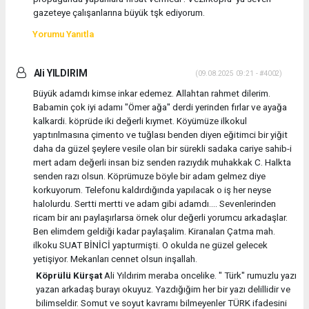
gazeteye çalışanlarına büyük tşk ediyorum.
Yorumu Yanıtla
Ali YILDIRIM
(09.08.2025 09:21 - #4002)
Büyük adamdı kimse inkar edemez. Allahtan rahmet dilerim.
Babamin çok iyi adamı "Ömer ağa" derdi yerinden fırlar ve ayağa
kalkardi. köprüde iki değerli kıymet. Köyümüze ilkokul
yaptırılmasına çimento ve tuğlası benden diyen eğitimci bir yiğit
daha da güzel şeylere vesile olan bir sürekli sadaka cariye sahib-i
mert adam değerli insan biz senden razıydık muhakkak C. Halkta
senden razı olsun. Köprümuze böyle bir adam gelmez diye
korkuyorum. Telefonu kaldırdığında yapılacak o iş her neyse
halolurdu. Sertti mertti ve adam gibi adamdı.... Sevenlerinden
ricam bir anı paylaşırlarsa örnek olur değerli yorumcu arkadaşlar.
Ben elimdem geldiği kadar paylaşalim. Kiranalan Çatma mah.
ilkoku SUAT BİNİCİ yapturmişti. O okulda ne güzel gelecek
yetişiyor. Mekanları cennet olsun inşallah.
Köprülü Kürşat
Ali Yıldırim meraba oncelike. " Türk" rumuzlu yazı
yazan arkadaş burayı okuyuz. Yazdığığim her bir yazı delillidir ve
bilimseldir. Somut ve soyut kavramı bilmeyenler TÜRK ifadesini