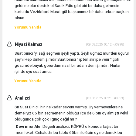
geldi ne olur destek ol Sadık Edis gibi biri bir daha gelmesin
kurtuldu Vezirköprü Murat gül başkanımız bir daha tekrar başkan
olsun
Yorumu Yanıtla
Niyazi Kalmaz
(09.08.2025 00:12 - #3998)
Suat binici ‘yi sağ seçmen şeyh yaptı. Şeyh uçmaz müritleri uçurur
şeyhi Hep dinlemişimdir Suat binici “ ipten alır ipe verir “ çok
gözümde büyük görürdüm nasıl bir adam demişimdir . Nurlar
içinde uyu suat amca
Yorumu Yanıtla
Analizci
(09.08.2025 00:21 - #3999)
Sn Suat Binici ‘nin ne kadar seveni varmış. Oy vermeyenlere ne
demeliyiz 65 bin seçmenenin olduğu ilçe de 6 bin oy almıştı vekil
olduğunda çok çok ilginç değil mi ?
Devrimci Akıl
Degerli analizci; KÖPRÜ o konuda faşist bir
memleket. Cehalettir bu tablo 65bin ile 6bin oy ne demek bu