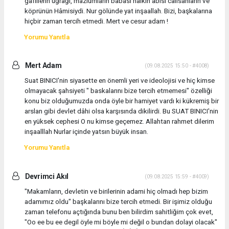
gafillerin uğrağı, mazlumlarin babasi halkin abisi calisanlarin ve
köprünün Hâmisiydi. Nur gölünde yat inşaallah. Bizi, başkalarına
hiçbir zaman tercih etmedi. Mert ve cesur adam !
Yorumu Yanıtla
Mert Adam
(09.08.2025 15:50 - #4008)
Suat BINICI'nin siyasette en önemli yeri ve ideolojisi ve hiç kimse
olmayacak şahsiyeti " baskalarını bize tercih etmemesi" özelliği
konu biz olduğumuzda onda öyle bir hamiyet vardı ki kükremiş bir
arslan gibi devlet dâhi olsa karşısında dikilirdi. Bu SUAT BINICI'nin
en yüksek cephesi O nu kimse geçemez. Allahtan rahmet dilerim
inşaalllah Nurlar içinde yatsın büyük insan.
Yorumu Yanıtla
Devrimci Akıl
(09.08.2025 15:59 - #4009)
"Makamların, devletin ve birilerinin adami hiç olmadı hep bizim
adamımız oldu" başkalarını bize tercih etmedi. Bir işimiz olduğu
zaman telefonu açtığında bunu ben bilirdim sahitliğim çok evet,
"Oo ee bu ee degil öyle mi böyle mi değil o bundan dolayi olacak"