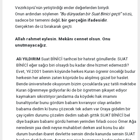
Vezirköprü’nün yetiştirdiği ender değerlerden biriydi.
Onun ardından söylenen
“Bu dünyadan bir Suat Binici geçti”
sözü,
sadece bir temenni değil;
bir gerçeğin ifadesidir
.
Gerçekten de iz bırakarak geçti.
Allah rahmet eylesin. Mekânı cennet olsun. Onu
unutmayacağız.
Ali YILDIRIM
Suat BİNİCİ tarihcei bir hatırat gönullerde. SUAT
BİNİCİ eğer sağcı biri olsaydı bu kadar dine hizmet edemezdi?
Evet, Yıl 2001 benim köyünde herkes Kuran ögrenir önceliği budur
herkesin her ailenin zaten köprüde bu alışılmış güzel bir haslet.
Bende üniversitede okuyorum bizim çocuklarda yaz tatili mektebe
Kuran öğrenmeye gidiyorlar iki de bir ögretmen şikayet ediyor
kaymakam sikistiriyor jandarma da köydeki hak imamını
bunaltiyorlar bunu gördüm babam kıvranıyor olayı anladım
babama dedim ki bunu çözecek tek adam var Oraya gidelim bir
çay içelim durumu çözelim dedim sabah gittik SUAT BİNİCİ bel
diye başkanı babami gördü hemen yerinden fırladı oooo Ömer Ağa
neredesin yaa dedi neyse muhabbet derken asıl konu bu abi
durum bundan ibaret devlette sensin dinde kanunda sensin SUAT