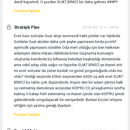
derdi kapatırdı. O yuzden SUAT BİNİCİ bir daha gelmez ###!!!!
Yorumu Yanıtla
Stratejik Plan
(09.08.2025 16:12 - #4010)
Evet bazı solcular Suat abiyi sevmezdi haklı yönleri var tabikide
Soldular Suat abiden daha çok şeyler yapmasını birde pozitif
ayrimcilk yapmasını istediler Oda mert olduğu için ben herkesin
adamiyim deme imkanı dâhilinde kriter oluşturma komsepti
oluşturdu kendinde bu bilhassa belediye başkanlığı döneminde
ama vekil aday oldu sağcı ve faşistler SUAT BİNİCİ ye ihanet etti
mi evet solcular da zaten küslük ve gönül yorgunluğuda oldu mu
oldu? Girdiği seçimde 65bin seçmenden 6000 oy aldı evet SUAT
BİNİCİ bu tablo çok düşündürdü. Köprü den bir adam çıkmis halk
oy vermemiş demokrasi acısından KÖPRÜ 20 yıl kaybetmis sınıfta
kalmış O kaleyi feth edememiş ve ihanet içinde olan KÖPRÜ şimdi
gelecektede sorgulayacak bir seviyededir. Bunlari bizzat istişare
ettiğim için yazma gereği duydum...
Yorumu Yanıtla