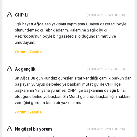
CHP Li
(08.08.2025 21:48 - #3988)
Tşk hayati Ağca sen yakışanı yapmışsın Duayen gazeteci böyle
olunur demek ki Tebrik ederim. Kalemine Sağlık İyi ki
Vezirköprü’nün böyle bir gazetecisi olduğundan mutlu ve
umutluyum.
Yorumu Yanıtla
Ak gençlik
(08.08.2025 21:52 - #3989)
Sn Ağca Bu gün Kunduz güreşleri sıtar veridiliği çamlık parkun dan
başlayan yürüyüş de belediye başkanı mutat gül ile CHP ilçe
başkanının Yanyana yürümesi CHP ilçe başkanının da ağır birisi
olduğunu belediye başkanı Sn Murat gül’ünde başkanlığın hakkını
verdiğini gördüm bunu bir yaz olur mu
Yorumu Yanıtla
Ne güzel bir yorum
(08.08.2025 22:00 - #3990)