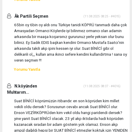
Âk Partili Seçmen
(11.08.2025 08:25 - #4015)
65bin oy 6bin oy aldı onu Türkiye tanidi KÖPRÜ tanımadı daha çok
Amasyadan Ormanci Köylerde iyi bilinmez ormancı olan adamin
arkasında bir maaşa koşarsınız gururunuz yerle yeksan olur bunu
biliniz. Ey Sadık EDIS başkan kendini Ormancı Mustafa Saatcı'nin
arkasında takili akp ipini kessen iyi olur. Suat BİNİCİ gibi ol
delikanli ol,,, kullan ama ikinci sefere kendini kullandirtma ! sana oy
veren seçmen !!!
Yorumu Yanıtla
N.köyünden
(11.08.2025 08:37 - #4016)
Muhtarım...
Suat BİNİCİ köprümüzün itibarıdır. en son köprüden kim millet
vekili oldu dersek? Sorusunun cevabı ancak Suat BİNİCİ olur.
Enson VEZİRKÖPRÜden kim vekil oldu hangi paridendi dersek?
yine yanit Suat BİNİCİ olacak. 23 yil akp iktidarda hadi köprüden
kazanacak sıradan bir adam gösterin yok olamaz. Enson akp
ampül dağıldı hepsi bir SUAT BİNİCİ etmezler koktuk için YENIDEN