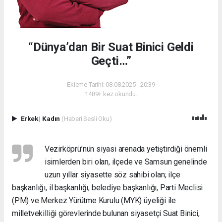
“Dünya’dan Bir Suat Binici Geldi
Geçti…”
Ekleme Tarihi: 08.08.2025 - 20:39
1489+ kez okundu.
Erkek
|
Kadın
(Haberi Sesli Oku)
Vezirköprü’nün siyasi arenada yetiştirdiği önemli
isimlerden biri olan, ilçede ve Samsun genelinde
uzun yıllar siyasette söz sahibi olan; ilçe
başkanlığı, il başkanlığı, belediye başkanlığı, Parti Meclisi
(PM) ve Merkez Yürütme Kurulu (MYK) üyeliği ile
milletvekilliği görevlerinde bulunan siyasetçi Suat Binici,