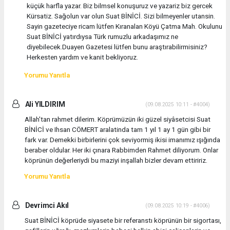
küçük harfla yazar. Biz bilmsel konuşuruz ve yazariz biz gercek
Kürsatiz. Sağolun var olun Suat BİNİCİ. Sizi bilmeyenler utansin.
Sayin gazeteciye ricam lütfen Kıranalan Köyü Çatma Mah. Okulunu
Suat BİNİCİ yatırdıysa Türk rumuzlu arkadaşımız ne
diyebilecek.Duayen Gazetesi lütfen bunu araştırabilirmisiniz?
Herkesten yardım ve kanit bekliyoruz.
Yorumu Yanıtla
Ali YILDIRIM
(09.08.2025 10:11 - #4004)
Allah'tan rahmet dilerim. Köprümüzün iki güzel siyâsetcisi Suat
BİNİCİ ve Ihsan CÖMERT aralatinda tam 1 yıl 1 ay 1 gün gibi bir
fark var. Demekki birbirlerini çok seviyormiş ikisi imanımız ışığında
beraber oldular. Her iki çınara Rabbimden Rahmet diliyorum. Onlar
köprünün değerleriydi bu maziyi inşallah bizler devam ettiririz.
Yorumu Yanıtla
Devrimci Akıl
(09.08.2025 10:19 - #4006)
Suat BİNİCİ köprüde siyasete bir referanstı köprünün bir sigortası,