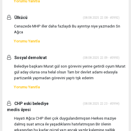
Yorumu Yanıtla
Ülkücü
(08.08.2025 22:08 - #3992)
Cenazede MHP iller daha fazlaydı Bu ayrıntıyı niye yazmadın Sn
Ağca
Yorumu Yanıtla
Sosyal demokrat
(08.08.2025 22:09 - #3993)
Belediye başkanı Murat gül son görevini yerine getirdi oyum Murat
gül aday olursa ona helal olsun Tam bir devlet adamı edasıyla
partizanlık yapmadan görevini yaptı tşk ederim
Yorumu Yanıtla
CHP eski belediye
(08.08.2025 22:23 - #3994)
meclis üyesi
Hayati Ağca CHP illeri çok duygulandırmışsın Herkes maziye
dalmış suat amca ile yaşadıklarını hatırlatmışsın Bir ölenin
arkasından bu kadar güzel yazı ancak yazılır kalemine sağlık