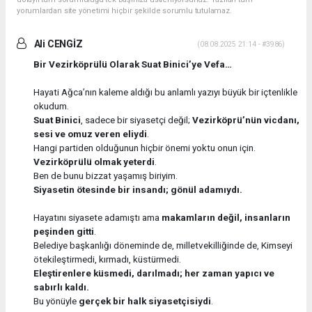
yorumlardan site yönetimi hiçbir şekilde sorumlu tutulamaz.
Ali CENGİZ
(08.08.2025 21:14 - #3986)
Bir Vezirköprülü Olarak Suat Binici’ye Vefa…
Hayati Ağca’nın kaleme aldığı bu anlamlı yazıyı büyük bir içtenlikle
okudum.
Suat Binici
, sadece bir siyasetçi değil;
Vezirköprü’nün vicdanı,
sesi ve omuz veren eliydi
.
Hangi partiden olduğunun hiçbir önemi yoktu onun için.
Vezirköprülü olmak yeterdi
.
Ben de bunu bizzat yaşamış biriyim.
Siyasetin ötesinde bir insandı; gönül adamıydı.
Hayatını siyasete adamıştı ama
makamların değil, insanların
peşinden gitti
.
Belediye başkanlığı döneminde de, milletvekilliğinde de, Kimseyi
ötekileştirmedi, kırmadı, küstürmedi.
Eleştirenlere küsmedi, darılmadı; her zaman yapıcı ve
sabırlı kaldı.
Bu yönüyle
gerçek bir halk siyasetçisiydi
.