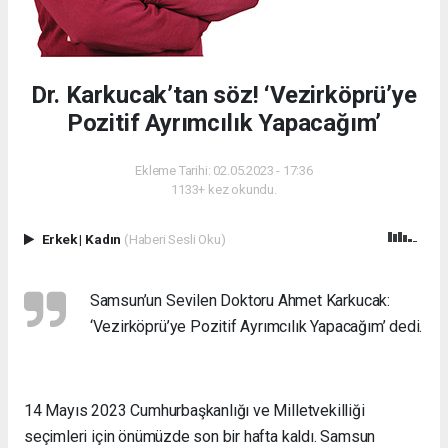
Dr. Karkucak’tan söz! ‘Vezirköprü’ye
Pozitif Ayrımcılık Yapacağım’
Ekleme Tarihi: 02.05.2023 - 17:36
1133+ kez okundu.
Erkek
|
Kadın
(Haberi Sesli Oku)
Samsun’un Sevilen Doktoru Ahmet Karkucak:
‘Vezirköprü’ye Pozitif Ayrımcılık Yapacağım’ dedi.
14 Mayıs 2023 Cumhurbaşkanlığı ve Milletvekilliği
seçimleri için önümüzde son bir hafta kaldı. Samsun