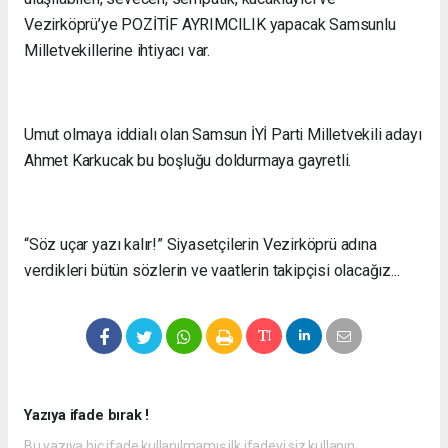
Vezirköprü’ye POZİTİF AYRIMCILIK yapacak Samsunlu
Milletvekillerine ihtiyacı var.
Umut olmaya iddialı olan Samsun İYİ Parti Milletvekili adayı
Ahmet Karkucak bu boşluğu doldurmaya gayretli.
“Söz uçar yazı kalır!” Siyasetçilerin Vezirköprü adına
verdikleri bütün sözlerin ve vaatlerin takipçisi olacağız...
Yazıya ifade bırak !
Bu yazıya hiç ifade kullanılmamış ilk ifadeyi siz kullanın.