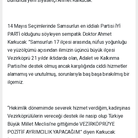
burnunda yeni siyasetçi Ahmet Karkucak.
14 Mayıs Seçimlerinde Samsun’un en iddialı Partisi İYİ
PARTİ olduğunu söyleyen sempatik Doktor Ahmet
Karkucak: ”Samsun’un 17 ilçesi arasında, nüfus yoğunluğu
ve yüzölçümü açısından ilimizin üçüncü büyük ilçesi
Vezirköprü 21 yıldır iktidarda olan, Adalet ve Kalkınma
Partisi’ne destek olmuş ancak karşılığında ciddi hizmetler
alamamış ve unutulmuş, sorunlarıyla baş başa bırakılmış bir
ilçemiz.
“Hekimlik dönemimde severek hizmet verdiğim, kadirşinas
Vezirköprülülerin vereceği destek ile nasip olup Türkiye
Büyük Millet Meclisi’ne gittiğimde VEZİRKÖPRÜ’YE
POZİTİF AYRIMCILIK YAPACAĞIM.” diyen Karkucak: