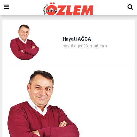
Hayati AĞCA
hayatiagca@gmail.com