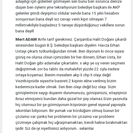
adayıligi için gidenleri görmeyen sen bunu ben sorunca denize
düşen ben öylemi yine tekrarlıyorum belediye başkanı ile AKP
gelenler şimdi deyişimci oldular sende bana 15 yılın hesabını
soruyorsun bana deyil siz cevap verin kipri olmayan 7
milletvekiliyle başladınız 5 taneye düşürdüğünuz vekillere sorun
bana deyill
Mert ADAM
Arife tarif gerekmez. Çarşamba Halit Doğanı çıkardı
sinesinden bugün B.Ş. belediye başkanı diyelim. Havza Erhan
Ustayı çıkartı tutkunluğundan örnek. Ben diyorum ki önce siyasi
görüş ne olursa olsun içimizden bir her dönem, Erhan Usta, bir
Halit Doğan gibi adamalar çıkartalım. x akp ye oy veren seçmeni
değiştirmek zor bu tablo da muhalefet yüzde 22 oyla iradesi
ortaya koyamaz. Benim meselem akp li chp li olayı değil
Vezirköprüde siyastte basireti 2 kişinin eline verilmiş bizim
kederimize kader olmak. Sen Ben olayı değil biz olayı. Sizin
görüşlerinize saygı duyarım durumunuzu, görüşünüzü, sitayişinizi
ibraz etmişsiniz bundan daha güzel bir şey olamaz.Sizin yazınızla
hiç olumsuz bir şe görmüyorum köprünün genel siyasal yapısıyla
sıkıntıları biliyorum. Bir yumak var kördüğüm olmuş bunun bir
çözümü var çünkü her problemin bir çözümü var problemi
çözmeye çalışmak hiç uğraşmamaktan, kendi haline bırakmaktan
iyidir. Siz de iyi niyetlisiniz anlıyorum...selamlar.