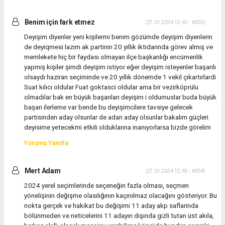
Benim için fark etmez
(27.01.2024 12:42 - #353)
Deyişim diyenler yeni kişilermi benim gözümde deyişim diyenlerin
de deyiqmesi lazım ak partinin 20 yıllık iktidarında görev almış ve
memlekete hiç bir faydası olmayan ilçe başkanlığı encümenlik
yapmış kişiler şimdi deyişim istiyor eğer deyişim isteyenler başarılı
olsaydı haziran seçiminde ve 20 yıllık dönemde 1 vekil çıkartırlardi
Suat kılıcı oldular Fuat goktasci oldular ama bir vezirköprülu
olmadılar bak en büyük başarıları deyişim i oldumuslar buda büyük
başarı ilerleme var bende bu deyişimcilere tavsiye gelecek
partisinden aday olsunlar de adan aday olsunlar bakalım güçleri
deyisime yetecekmi etkili olduklarına inanıyorlarsa bizde görelim
Yorumu Yanıtla
Mert Adam
(27.01.2024 12:45 - #354)
2024 yerel seçimlerinde seçeneğin fazla olması, seçmen
yönelişinin değişme olasılığının kaçınılmaz olacağını gösteriyor. Bu
nokta gerçek ve hakikat bu değişimi 11 aday akp saflarinda
bölünmeden ve neticelerini 11 adayın dışında gizli tutan üst akıla,