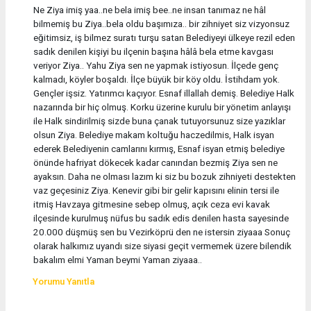
Ne Ziya imiş yaa..ne bela imiş bee..ne insan tanımaz ne hâl
bilmemiş bu Ziya..bela oldu başımıza.. bir zihniyet siz vizyonsuz
eğitimsiz, iş bilmez suratı turşu satan Belediyeyi ülkeye rezil eden
sadık denilen kişiyi bu ilçenin başına hâlâ bela etme kavgası
veriyor Ziya.. Yahu Ziya sen ne yapmak istiyosun. İlçede genç
kalmadı, köyler boşaldı. İlçe büyük bir köy oldu. İstihdam yok.
Gençler işsiz. Yatırımcı kaçıyor. Esnaf illallah demiş. Belediye Halk
nazarında bir hiç olmuş. Korku üzerine kurulu bir yönetim anlayışı
ile Halk sindirilmiş sizde buna çanak tutuyorsunuz size yazıklar
olsun Ziya. Belediye makam koltuğu haczedilmis, Halk isyan
ederek Belediyenin camlarını kırmış, Esnaf isyan etmiş belediye
önünde hafriyat dökecek kadar canından bezmiş Ziya sen ne
ayaksın. Daha ne olması lazım ki siz bu bozuk zihniyeti destekten
vaz geçesiniz Ziya. Kenevir gibi bir gelir kapısını elinin tersi ile
itmiş Havzaya gitmesine sebep olmuş, açık ceza evi kavak
ilçesinde kurulmuş nüfus bu sadık edis denilen hasta sayesinde
20.000 düşmüş sen bu Vezirköprü den ne istersin ziyaaa Sonuç
olarak halkımız uyandı size siyasi geçit vermemek üzere bilendik
bakalım elmi Yaman beymi Yaman ziyaaa..
Yorumu Yanıtla