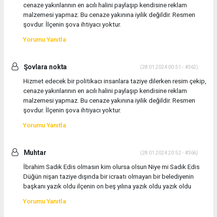
cenaze yakınlarının en acılı halini paylaşıp kendisine reklam
malzemesi yapmaz. Bu cenaze yakınına iyilik değildir. Resmen
şovdur. İlçenin şova ihtiyacı yoktur.
Yorumu Yanıtla
Şovlara nokta
(28.01.2024 00:51 - #362)
Hizmet edecek bir politikacı insanlara taziye dilerken resim çekip,
cenaze yakınlarının en acılı halini paylaşıp kendisine reklam
malzemesi yapmaz. Bu cenaze yakınına iyilik değildir. Resmen
şovdur. İlçenin şova ihtiyacı yoktur.
Yorumu Yanıtla
Muhtar
(28.01.2024 20:52 - #366)
İbrahim Sadık Edis olmasın kim olursa olsun Niye mi Sadık Edis
Düğün nişan taziye dışında bir icraatı olmayan bir belediyenin
başkanı yazık oldu ilçenin on beş yılına yazık oldu yazık oldu
Yorumu Yanıtla