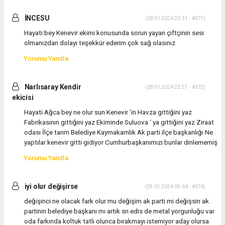
İNCESU
(28.01.2024 23:31 - #371)
Hayati bey Kenevir ekimi konusunda sorun yayan çiftçinin sesi
olmanızdan dolayı teşekkür ederim çok sağ olasınız
Yorumu Yanıtla
Narlısaray Kendir
(28.01.2024 23:57 - #372)
ekicisi
Hayati Ağca bey ne olur sun Kenevir ‘in Havza gittiğini yaz
Fabrikasının gittiğini yaz Ekiminde Suluova ‘ ya gittiğini yaz Ziraat
odası İlçe tarım Belediye Kaymakamlık Ak parti ilçe başkanlığı Ne
yaptılar kenevir gitti gidiyor Cumhurbaşkanımızı bunlar dinlememiş
Yorumu Yanıtla
iyi olur değişirse
(29.01.2024 09:44 - #374)
değişinci ne olacak fark olur mu değişim ak parti mi değişsin ak
partinin belediye başkanı mı artık sn edis de metal yorgunluğu var
oda farkında koltuk tatlı olunca bırakmayı istemiyor aday olursa