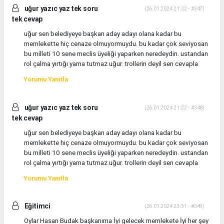
uğur yazıc yaz tek soru
(26.01.2024 21:22 - #347)
tek cevap
uğur sen belediyeye başkan aday adayı olana kadar bu
memlekette hiç cenaze olmuyormuydu. bu kadar çok seviyosan
bu milleti 10 sene meclis üyeliği yaparken neredeydin. ustandan
rol çalma yırtığı yama tutmaz uğur. trollerin deyil sen cevapla
Yorumu Yanıtla
uğur yazıc yaz tek soru
(26.01.2024 21:22 - #348)
tek cevap
uğur sen belediyeye başkan aday adayı olana kadar bu
memlekette hiç cenaze olmuyormuydu. bu kadar çok seviyosan
bu milleti 10 sene meclis üyeliği yaparken neredeydin. ustandan
rol çalma yırtığı yama tutmaz uğur. trollerin deyil sen cevapla
Yorumu Yanıtla
Eğitimci
(26.01.2024 23:31 - #349)
Oylar Hasan Budak başkanıma İyi gelecek memlekete İyi her şey