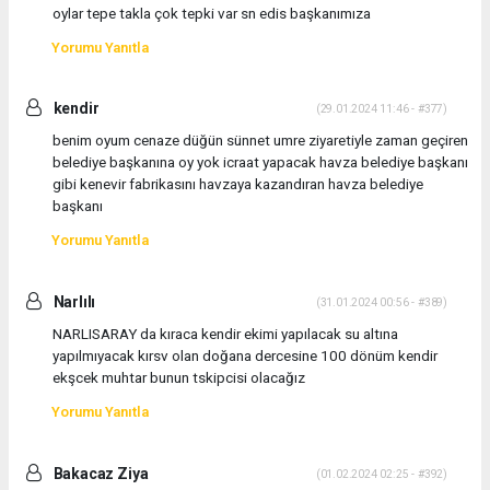
oylar tepe takla çok tepki var sn edis başkanımıza
Yorumu Yanıtla
kendir
(29.01.2024 11:46 - #377)
benim oyum cenaze düğün sünnet umre ziyaretiyle zaman geçiren
belediye başkanına oy yok icraat yapacak havza belediye başkanı
gibi kenevir fabrikasını havzaya kazandıran havza belediye
başkanı
Yorumu Yanıtla
Narlılı
(31.01.2024 00:56 - #389)
NARLISARAY da kıraca kendir ekimi yapılacak su altına
yapılmıyacak kırsv olan doğana dercesine 100 dönüm kendir
ekşcek muhtar bunun tskipcisi olacağız
Yorumu Yanıtla
Bakacaz Ziya
(01.02.2024 02:25 - #392)