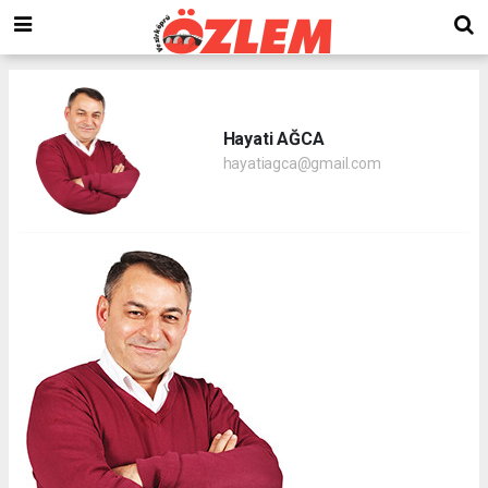
Hayati AĞCA
hayatiagca@gmail.com