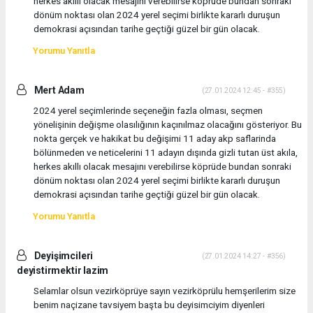
herkes akıllı olacak mesajını verebilirse köprüde bundan sonraki
dönüm noktası olan 2024 yerel seçimi birlikte kararlı duruşun
demokrasi açısından tarihe geçtiği güzel bir gün olacak.
Yorumu Yanıtla
Mert Adam
(27.01.2024 12:45 - #355)
2024 yerel seçimlerinde seçeneğin fazla olması, seçmen
yönelişinin değişme olasılığının kaçınılmaz olacağını gösteriyor. Bu
nokta gerçek ve hakikat bu değişimi 11 aday akp saflarinda
bölünmeden ve neticelerini 11 adayın dışında gizli tutan üst akıla,
herkes akıllı olacak mesajını verebilirse köprüde bundan sonraki
dönüm noktası olan 2024 yerel seçimi birlikte kararlı duruşun
demokrasi açısından tarihe geçtiği güzel bir gün olacak.
Yorumu Yanıtla
Deyişimcileri
(27.01.2024 14:27 - #356)
deyistirmektir lazim
Selamlar olsun vezirköprüye sayın vezirköprülu hemşerilerim size
benim naçizane tavsiyem başta bu deyisimciyim diyenleri