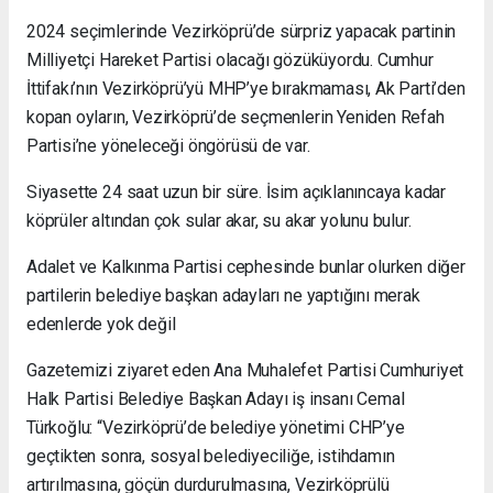
2024 seçimlerinde Vezirköprü’de sürpriz yapacak partinin
Milliyetçi Hareket Partisi olacağı gözüküyordu. Cumhur
İttifakı’nın Vezirköprü’yü MHP’ye bırakmaması, Ak Parti’den
kopan oyların, Vezirköprü’de seçmenlerin Yeniden Refah
Partisi’ne yöneleceği öngörüsü de var.
Siyasette 24 saat uzun bir süre. İsim açıklanıncaya kadar
köprüler altından çok sular akar, su akar yolunu bulur.
Adalet ve Kalkınma Partisi cephesinde bunlar olurken diğer
partilerin belediye başkan adayları ne yaptığını merak
edenlerde yok değil
Gazetemizi ziyaret eden Ana Muhalefet Partisi Cumhuriyet
Halk Partisi Belediye Başkan Adayı iş insanı Cemal
Türkoğlu: “Vezirköprü’de belediye yönetimi CHP’ye
geçtikten sonra, sosyal belediyeciliğe, istihdamın
artırılmasına, göçün durdurulmasına, Vezirköprülü