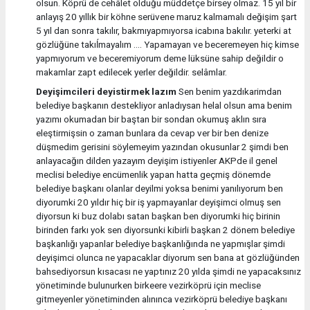
olsun. Köprü de cehâlet olduğu müddetçe birsey olmaz. 15 yıl bir
anlayış 20 yıllık bir köhne serüvene maruz kalmamalı değişim şart
5 yıl dan sonra takılır, bakmıyapmıyorsa icabına bakılır. yeterki at
gözlüğüne takıĺmayalım .... Yapamayan ve beceremeyen hiç kimse
yapmıyorum ve beceremiyorum deme lüksüne sahip değildir o
makamlar zapt edilecek yerler değildir. selâmlar.
Deyişimcileri deyistirmek lazım
Sen benim yazdıkarimdan
belediye başkanın destekliyor anladıysan helal olsun ama benim
yazımı okumadan bir baştan bir sondan okumuş aklın sıra
eleştirmişsin o zaman bunlara da cevap ver bir ben denize
düşmedim gerisini söylemeyim yazından okusunlar 2 şimdi ben
anlayacağın dilden yazayım deyişim istiyenler AKPde il genel
meclisi belediye encümenlik yapan hatta geçmiş dönemde
belediye başkanı olanlar deyilmi yoksa benimi yanılıyorum ben
diyorumki 20 yıldır hiç bir iş yapmayanlar deyişimci olmuş sen
diyorsun ki buz dolabı satan başkan ben diyorumki hiç birinin
birinden farkı yok sen diyorsunki kibirli başkan 2 dönem belediye
başkanlığı yapanlar belediye başkanlığında ne yapmışlar şimdi
deyişimci olunca ne yapacaklar diyorum sen bana at gözlüğünden
bahsediyorsun kısacası ne yaptınız 20 yılda şimdi ne yapacaksınız
yönetiminde bulunurken birkeere vezirköprü için meclise
gitmeyenler yönetiminden alınınca vezirköprü belediye başkanı