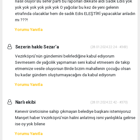
nasıl oluyor Bu sefer parti bu raporları dikkate aldı Sadık Edis yok
yok yok yok yok yok yok O yağcılar bu kez de yeni gelenin
etrafında olacaklar hem de sadık Edis ELEŞTİRİ yapacaklar anladın
mı ???!
Yorumu Yanıtla
Sezerin hakkı Sezar’a
(28.01.2024 22:24 - #369)
Vezirköprü’nün gündemini belirlediğine kabul ediyorum
Sevmesem de yağcılık yapmaman seni kabul etmesem de takip
etmemize vesile oluyorsun Birde bizim mahallenin çocuğu olsan
bu kadar gündem oluşturmayacağını da kabul ediyorum
Yorumu Yanıtla
Narlı ekibi
(28.01.2024 22:42 - #370)
Kenevir üreticisine sahip çıkmayan belediye başkanı istemiyoruz
Manşet haber Vezirköprü’nün halini anlatmış ismi yanlışlıkla gelirse
ise oy yok bilene
Yorumu Yanıtla