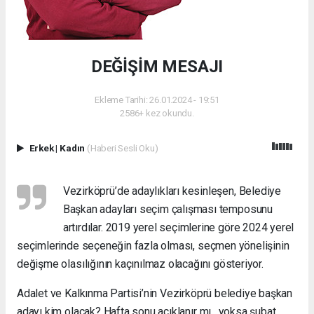
DEĞİŞİM MESAJI
Ekleme Tarihi: 26.01.2024 - 19:51
2586+ kez okundu.
Erkek
|
Kadın
(Haberi Sesli Oku)
Vezirköprü’de adaylıkları kesinleşen, Belediye
Başkan adayları seçim çalışması temposunu
artırdılar. 2019 yerel seçimlerine göre 2024 yerel
seçimlerinde seçeneğin fazla olması, seçmen yönelişinin
değişme olasılığının kaçınılmaz olacağını gösteriyor.
Adalet ve Kalkınma Partisi’nin Vezirköprü belediye başkan
adayı kim olacak? Hafta sonu açıklanır mı , yoksa şubat