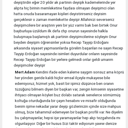
deyiştirdin eğer 20 yıldır ak partinin deyişik kademelerinde yer
alipta hiç birinin memleketine faydası olmayan deyişimci olan
hatta onuda basaramayan kişileri deyistirirseniz deyisim
gerçeklesir o zaman memlekette deyişir Allahinizi severseniz
deyişimcilere bir araştırın yeni bir yüz varmi bak ben birtek Onur
bayburluya üzüldum ilk defa chp onurun sayesinde halkla
buluşmaya başlamıştı ak partinin deyişimcilerine söyleyin Onur
beyden deyişim öğrensinler yoksa Recep Tayyip Erdoğanı
arkasında siyaset yapmasınlarda görelim başarıları ne sayın Recep
Tayyip Erdoğan sayesinde isimleri duyurdular onların sayesinde
Recep Tayyip Erdoğan bir yerlere gelmedi onlar geldi umarım
deyişimciler deyişir
Mert Adam
Kendini ifade eden kaleme saygım sonsuz ama köprü
her yönden geride kaldı hiçbir emsal ilçeyle mukayese bile
edemiyoruz, hizmet yok, basit bir işimiz düşünce ben oranın
tüzüğünü bilmem diyen bir başkan var, zengin kimsenin siyasetine
ihtiyacı olmayan köyleri buz dolabı satarak senelerce sömürmüş
koltuğa oturduğunda bir çayın hesabını ve misafir olduğunda
benim işime nekadar yarar deyip gözlerinizin ıçinde size mahpus
olmuş, bize tahammül edemeyen bir başkan profili var. Ne diyelim
bu çalışmayanlar, hepsi işe yaramayanlar hep akp tezgahında mı
olgunlaşıyor. Diğer bir husus Sizi taktir ediyorum yaww denize