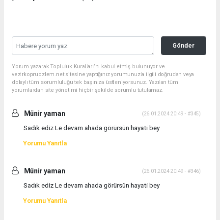
Gönder
Yorum yazarak Topluluk Kuralları’nı kabul etmiş bulunuyor ve
vezirkopruozlem.net sitesine yaptığınız yorumunuzla ilgili doğrudan veya
dolaylı tüm sorumluluğu tek başınıza üstleniyorsunuz. Yazılan tüm
yorumlardan site yönetimi hiçbir şekilde sorumlu tutulamaz.
Münir yaman
(26.01.2024 20:49 - #345)
Sadık ediz Le devam ahada görürsün hayati bey
Yorumu Yanıtla
Münir yaman
(26.01.2024 20:49 - #346)
Sadık ediz Le devam ahada görürsün hayati bey
Yorumu Yanıtla