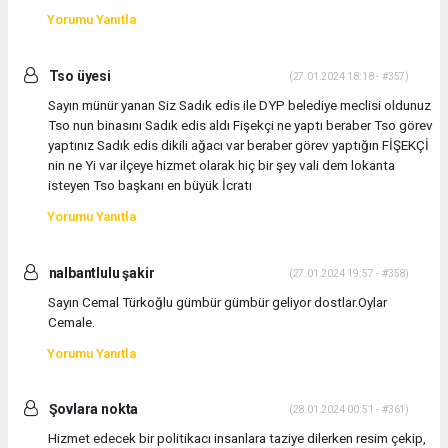
Yorumu Yanıtla
Tso üyesi
(27.01.2024 18:18 - #357)
Sayın münür yanan Siz Sadık edis ile DYP belediye meclisi oldunuz
Tso nun binasını Sadık edis aldı Fişekçi ne yaptı beraber Tso görev
yaptınız Sadık edis dikili ağacı var beraber görev yaptığın FİŞEKÇİ
nin ne Yi var ilçeye hizmet olarak hiç bir şey vali dem lokanta
isteyen Tso başkanı en büyük İcratı
Yorumu Yanıtla
nalbantlulu şakir
(27.01.2024 19:57 - #358)
Sayın Cemal Türkoğlu gümbür gümbür geliyor dostlar.Oylar
Cemale.
Yorumu Yanıtla
Şovlara nokta
(28.01.2024 00:51 - #361)
Hizmet edecek bir politikacı insanlara taziye dilerken resim çekip,