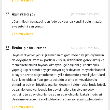
Yorumu Yanıtla
uğur yazıcı şov
(27.01.2024 10:27 - #351)
uğur milletin cenazesinden foto paylaşınca kendini bulunmaz bi
siyasetçimi sanıyorsun
Yorumu Yanıtla
Benim için fark etmez
(27.01.2024 12:42 - #352)
Deyişim diyenler yeni kişilermi benim gözümde deyişim diyenlerin
de deyiqmesi lazım ak partinin 20 yıllık iktidarında görev almış ve
memlekete hiç bir faydası olmayan ilçe başkanlığı encümenlik
yapmış kişiler şimdi deyişim istiyor eğer deyişim isteyenler başarılı
olsaydı haziran seçiminde ve 20 yıllık dönemde 1 vekil çıkartırlardi
Suat kılıcı oldular Fuat goktasci oldular ama bir vezirköprülu
olmadılar bak en büyük başarıları deyişim i oldumuslar buda büyük
başarı ilerleme var bende bu deyişimcilere tavsiye gelecek
partisinden aday olsunlar de adan aday olsunlar bakalım güçleri
deyisime yetecekmi etkili olduklarına inanıyorlarsa bizde görelim
Yorumu Yanıtla