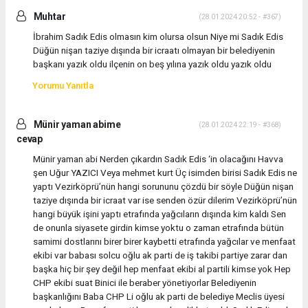
Muhtar
(28.01.2024 20:52 - #367)
İbrahim Sadık Edis olmasın kim olursa olsun Niye mi Sadık Edis
Düğün nişan taziye dışında bir icraatı olmayan bir belediyenin
başkanı yazık oldu ilçenin on beş yılına yazık oldu yazık oldu
Yorumu Yanıtla
Münir yaman abime
(28.01.2024 22:19 - #368)
cevap
Münir yaman abi Nerden çıkardın Sadık Edis ‘in olacağını Havva
şen Uğur YAZICI Veya mehmet kurt Üç isimden birisi Sadık Edis ne
yaptı Vezirköprü’nün hangi sorununu çözdü bir söyle Düğün nişan
taziye dışında bir icraat var ise senden özür dilerim Vezirköprü’nün
hangi büyük işini yaptı etrafında yağcıların dışında kim kaldı Sen
de onunla siyasete girdin kimse yoktu o zaman etrafında bütün
samimi dostlarını birer birer kaybetti etrafında yağcılar ve menfaat
ekibi var babası solcu oğlu ak parti de iş takibi partiye zarar dan
başka hiç bir şey değil hep menfaat ekibi al partili kimse yok Hep
CHP ekibi suat Binici ile beraber yönetiyorlar Belediyenin
başkanlığını Baba CHP Li oğlu ak parti de belediye Meclis üyesi