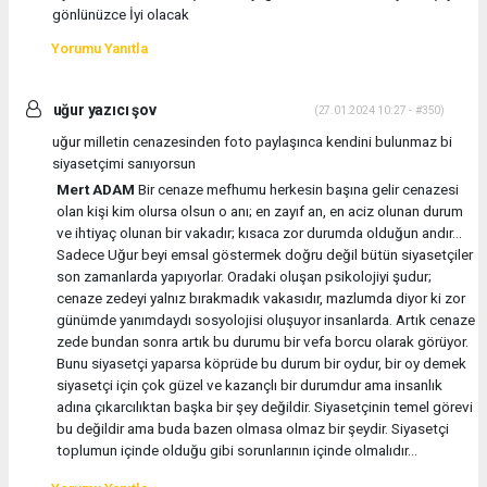
gönlünüzce İyi olacak
Yorumu Yanıtla
uğur yazıcı şov
(27.01.2024 10:27 - #350)
uğur milletin cenazesinden foto paylaşınca kendini bulunmaz bi
siyasetçimi sanıyorsun
Mert ADAM
Bir cenaze mefhumu herkesin başına gelir cenazesi
olan kişi kim olursa olsun o anı; en zayıf an, en aciz olunan durum
ve ihtiyaç olunan bir vakadır; kısaca zor durumda olduğun andır...
Sadece Uğur beyi emsal göstermek doğru değil bütün siyasetçiler
son zamanlarda yapıyorlar. Oradaki oluşan psikolojiyi şudur;
cenaze zedeyi yalnız bırakmadık vakasıdır, mazlumda diyor ki zor
günümde yanımdaydı sosyolojisi oluşuyor insanlarda. Artık cenaze
zede bundan sonra artık bu durumu bir vefa borcu olarak görüyor.
Bunu siyasetçi yaparsa köprüde bu durum bir oydur, bir oy demek
siyasetçi için çok güzel ve kazançlı bir durumdur ama insanlık
adına çıkarcılıktan başka bir şey değildir. Siyasetçinin temel görevi
bu değildir ama buda bazen olmasa olmaz bir şeydir. Siyasetçi
toplumun içinde olduğu gibi sorunlarının içinde olmalıdır...