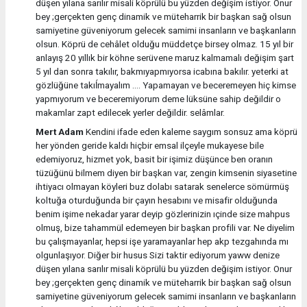
düşen yılana sarılır misali köprülü bu yüzden değişim istiyor. Onur
bey ;gerçekten genç dinamik ve müteharrik bir başkan sağ olsun
samiyetine güveniyorum gelecek samimi insanların ve başkanların
olsun. Köprü de cehâlet olduğu müddetçe birsey olmaz. 15 yıl bir
anlayış 20 yıllık bir köhne serüvene maruz kalmamalı değişim şart
5 yıl dan sonra takılır, bakmıyapmıyorsa icabına bakılır. yeterki at
gözlüğüne takıĺmayalım .... Yapamayan ve beceremeyen hiç kimse
yapmıyorum ve beceremiyorum deme lüksüne sahip değildir o
makamlar zapt edilecek yerler değildir. selâmlar.
Mert Adam
Kendini ifade eden kaleme saygım sonsuz ama köprü
her yönden geride kaldı hiçbir emsal ilçeyle mukayese bile
edemiyoruz, hizmet yok, basit bir işimiz düşünce ben oranın
tüzüğünü bilmem diyen bir başkan var, zengin kimsenin siyasetine
ihtiyacı olmayan köyleri buz dolabı satarak senelerce sömürmüş
koltuğa oturduğunda bir çayın hesabını ve misafir olduğunda
benim işime nekadar yarar deyip gözlerinizin ıçinde size mahpus
olmuş, bize tahammül edemeyen bir başkan profili var. Ne diyelim
bu çalışmayanlar, hepsi işe yaramayanlar hep akp tezgahında mı
olgunlaşıyor. Diğer bir husus Sizi taktir ediyorum yaww denize
düşen yılana sarılır misali köprülü bu yüzden değişim istiyor. Onur
bey ;gerçekten genç dinamik ve müteharrik bir başkan sağ olsun
samiyetine güveniyorum gelecek samimi insanların ve başkanların