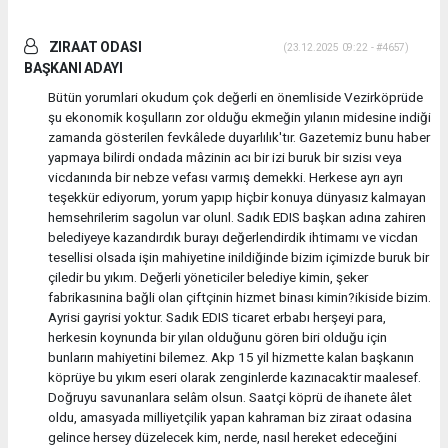
ZIRAAT ODASI
(23.12.2025 09:22 - #4657)
BAŞKANI ADAYI
Bütün yorumlari okudum çok değerli en önemliside Vezirköprüde
şu ekonomik koşulların zor olduğu ekmeğin yılanın midesine indiği
zamanda gösterilen fevkâlede duyarlılık'tır. Gazetemiz bunu haber
yapmaya bilirdi ondada mâzinin acı bir izi buruk bir sızisı veya
vicdanında bir nebze vefası varmış demekki. Herkese ayrı ayrı
teşekkür ediyorum, yorum yapıp hiçbir konuya dünyasız kalmayan
hemsehrilerim sagolun var olunl. Sadık EDIS başkan adına zahiren
belediyeye kazandırdık burayı değerlendirdik ihtimamı ve vicdan
tesellisi olsada işin mahiyetine inildiğinde bizim içimizde buruk bir
çiledir bu yıkım. Değerli yöneticiler belediye kimin, şeker
fabrikasınina bağli olan çiftçinin hizmet binası kimin?ikiside bizim.
Ayrisi gayrisi yoktur. Sadık EDIS ticaret erbabı herşeyi para,
herkesin koynunda bir yılan olduğunu gören biri olduğu için
bunların mahiyetini bilemez. Akp 15 yil hizmette kalan başkanın
köprüye bu yıkım eseri olarak zenginlerde kazınacaktir maalesef.
Doğruyu savunanlara selâm olsun. Saatçi köprü de ihanete âlet
oldu, amasyada milliyetçilik yapan kahraman biz ziraat odasina
gelince hersey düzelecek kim, nerde, nasıl hereket edeceğini