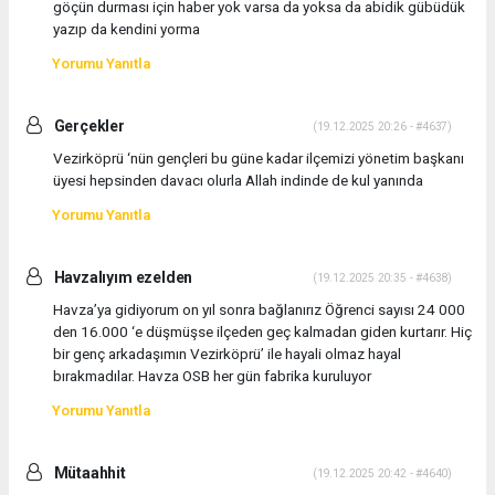
göçün durması için haber yok varsa da yoksa da abidik gübüdük
yazıp da kendini yorma
Yorumu Yanıtla
Gerçekler
(19.12.2025 20:26 - #4637)
Vezirköprü ‘nün gençleri bu güne kadar ilçemizi yönetim başkanı
üyesi hepsinden davacı olurla Allah indinde de kul yanında
Yorumu Yanıtla
Havzalıyım ezelden
(19.12.2025 20:35 - #4638)
Havza’ya gidiyorum on yıl sonra bağlanırız Öğrenci sayısı 24 000
den 16.000 ‘e düşmüşse ilçeden geç kalmadan giden kurtarır. Hiç
bir genç arkadaşımın Vezirköprü’ ile hayali olmaz hayal
bırakmadılar. Havza OSB her gün fabrika kuruluyor
Yorumu Yanıtla
Mütaahhit
(19.12.2025 20:42 - #4640)