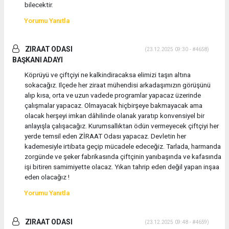
bilecektir.
Yorumu Yanıtla
ZIRAAT ODASI
(23.12.2025 09:30 - #4658)
BAŞKANI ADAYI
Köprüyü ve çiftçiyi ne kalkindiracaksa elimizi taşın altına
sokacağız. Ilçede her ziraat mühendisi arkadaşımızın görüşünü
alıp kısa, orta ve uzun vadede programlar yapacaz üzerinde
çalışmalar yapacaz. Olmayacak hiçbirşeye bakmayacak ama
olacak herşeyi imkan dâhilinde olanak yaratıp konvensiyel bir
anlayışla çalışacağız. Kurumsallıktan ödün vermeyecek çiftçiyi her
yerde temsil eden ZİRAAT Odası yapacaz. Devletin her
kademesiyle irtibata geçip mücadele edeceğiz. Tarlada, harmanda
zorgünde ve şeker fabrikasında çiftçinin yanıbaşında ve kafasında
işi bitiren samimiyette olacaz. Yıkan tahrip eden değil yapan inşaa
eden olacağız !
Yorumu Yanıtla
ZIRAAT ODASI
(23.12.2025 09:48 - #4659)