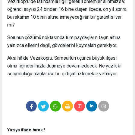
Vezirköprü’de istihdamla ilgili gerekli önlemler alınmazsa;
öğrenci sayısı 24 binden 16 bine düşen ilçede, on yıl sonra
bu rakamın 10 binin altına inmeyeceğinin bir garantisi var
mı?
Sorunun çözümü noktasında tüm paydaşların taşın altına
yalnızca ellerini değil, gövdelerini koymaları gerekiyor.
Aksi hâlde Vezirköprü, Samsun’un üçüncü büyük ilçesi
olma liginden hızla düşmeye devam edecek. Ne yazık ki
sorumluluğu olanlar ise bu gidişatı izlemekle yetiniyor.
Yazıya ifade bırak !