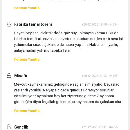
Yorumu Yanıtla
Fabrika temel töreni
(20.12.2025 18:18 - #4654)
Hayati bey hani elektrik doğalgaz suyu olmayan karma OSB de
fabrika temeli attınız sizin gazetede okudum nerden çıktı sera işi
yatırımcılar sırada şeklinde de haber yaptınız Haberlerim yanlış
anlayamadım yok mu fabrika felan
Yorumu Yanıtla
Misafir
(20.12.2025 22:13 - #4655)
Mevcut kaymakamımız geldiğinde saçları sim siyahdı beyazladı
yaşlandı yoruldu. Ne yapsın gece gündüz uğraşıyor sorunlar
çözülmüyor Kaymakam bey her ziyaretine gidene 7 ay sonra
gideceğim diyor İnşallah gelende bu kaymakam da çalışkan olur.
Yorumu Yanıtla
Genclik
(21.12.2025 08:31 - #4656)