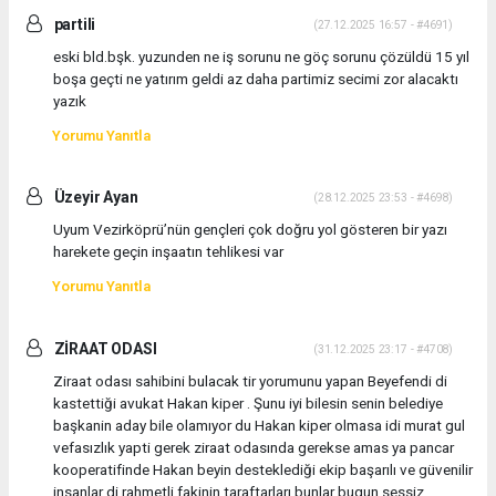
partili
(27.12.2025 16:57 - #4691)
eski bld.bşk. yuzunden ne iş sorunu ne göç sorunu çözüldü 15 yıl
boşa geçti ne yatırım geldi az daha partimiz secimi zor alacaktı
yazık
Yorumu Yanıtla
Üzeyir Ayan
(28.12.2025 23:53 - #4698)
Uyum Vezirköprü’nün gençleri çok doğru yol gösteren bir yazı
harekete geçin inşaatın tehlikesi var
Yorumu Yanıtla
ZİRAAT ODASI
(31.12.2025 23:17 - #4708)
Ziraat odası sahibini bulacak tir yorumunu yapan Beyefendi di
kastettiği avukat Hakan kiper . Şunu iyi bilesin senin belediye
başkanin aday bile olamıyor du Hakan kiper olmasa idi murat gul
vefasızlık yapti gerek ziraat odasında gerekse amas ya pancar
kooperatifinde Hakan beyin desteklediği ekip başarılı ve güvenilir
insanlar di rahmetli fakinin taraftarları bunlar bugun sessiz