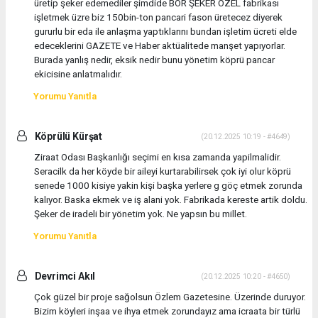
üretip şeker edemediler şimdide BOR ŞEKER ÖZEL fabrikası
işletmek üzre biz 150bin-ton pancari fason üretecez diyerek
gururlu bir eda ile anlaşma yaptıklarını bundan işletim ücreti elde
edeceklerini GAZETE ve Haber aktüalitede manşet yapıyorlar.
Burada yanlış nedir, eksik nedir bunu yönetim köprü pancar
ekicisine anlatmalıdır.
Yorumu Yanıtla
Köprülü Kürşat
(20.12.2025 10:19 - #4649)
Ziraat Odası Başkanlığı seçimi en kısa zamanda yapilmalidir.
Seracilk da her köyde bir aileyi kurtarabilirsek çok iyi olur köprü
senede 1000 kisiye yakin kişi başka yerlere g göç etmek zorunda
kalıyor. Baska ekmek ve iş alani yok. Fabrikada kereste artik doldu.
Şeker de iradeli bir yönetim yok. Ne yapsın bu millet.
Yorumu Yanıtla
Devrimci Akıl
(20.12.2025 10:20 - #4650)
Çok güzel bir proje sağolsun Özlem Gazetesine. Üzerinde duruyor.
Bizim köyleri inşaa ve ihya etmek zorundayız ama icraata bir türlü