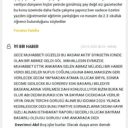
veriliyor.dünyanın hiçbir yerinde görülmüş şey değil.siz gazeteciler
bu konu üzerinde daha fazla çalışma yapınız.ben sadece özetini
yazdım.öğretmenler eğitimin yanlışlığını ve mesem de 2.3 okulluk
öğrenci bulunduğunu söylediler.
Yorumu Yanıtla
İYİ BİR HABER
(20.12.2025 08:20 - #4644)
GECE MUHABBETI GÜZELDI BU AKSAM AKTIF SIYASETIN ICINDE
OLAN BIR ABIMIZ GELDI GÖL .MAHALLESIN EVIMIZDE
MUHABBET ETTIK ANKARAN GELEN ABIMIZ MÜJDELI BIR HABER
VERDI BELDELER NUFUS COĞUNLUGUNA BAKILMAKSIZIN GERI
VERILECEK SECIM YAPMADAN ATAMA OLUCAK BIRYIL SONRA
SECIME GIDILECEK BU GOREREV ESKI BASARILI BELEDIYE
BASKANLARINA VERILMESI DAHI KONUSULUYOR BIZIM BURA NE
OLUR ABI DEDIM BURASI ICIN YA BAYRAM CICEKDAGA VERILIR
VRYA ONUN TERCIHI GORUSÜ ALINIR BU IDDIAM 2026 YILINDA
KESINLESICEK DEDI BUNU PARTIYE SORMAZLARMI DEDIM HAYIR
GIZLI ALINAN ISTIHBARAT RAPORU GECERLI OLUCAK BAYRAM
BASARILI OLDUGU GORUSU VAR ANKARADA DEDI
Devrimci Akıl
Boş işler bunlar. Olacak duaya amin demek