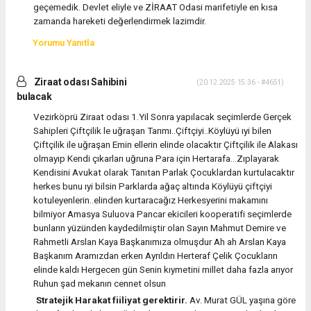
geçemedik. Devlet eliyle ve ZİRAAT Odasi marifetiyle en kısa
zamanda hareketi değerlendirmek lazimdir.
Yorumu Yanıtla
Ziraat odası Sahibini
(20.12.2025 15:36 - #4651)
bulacak
Vezirköprü Ziraat odası 1.Yil Sonra yapılacak seçimlerde Gerçek
Sahipleri Çiftçilik le uğraşan Tarımı..Çiftçiyi..Köylüyü ıyi bilen
Çiftçilik ile uğraşan Emin ellerin elinde olacaktır Çiftçilik ile Alakası
olmayıp Kendi çıkarları uğruna Para için Hertarafa...Zıplayarak
Kendisini Avukat olarak Tanıtan Parlak Çocuklardan kurtulacaktır
herkes bunu ıyi bilsin Parklarda ağaç altında Köylüyü çiftçiyi
kotuleyenlerin..elinden kurtaracağız Herkesyerini makamını
bilmiyor Amasya Suluova Pancar ekicileri kooperatifi seçimlerde
bunların yüzünden kaydedilmiştir olan Sayın Mahmut Demire ve
Rahmetli Arslan Kaya Başkanımıza olmuşdur Ah ah Arslan Kaya
Başkanım Aramızdan erken Ayrıldın Herteraf Çelik Çocukların
elinde kaldı Hergecen gün Senin kıymetini millet daha fazla arıyor
Ruhun şad mekanın cennet olsun
Stratejik Harakat fiiliyat gerektirir.
Av. Murat GÜL yaşına göre