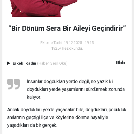
“Bir Dönüm Sera Bir Aileyi Geçindirir”
Ekleme Tarihi: 19.12.2025 - 19:15
1925+ kez okundu.
Erkek
|
Kadın
(Haberi Sesli Oku)
İnsanlar doğdukları yerde değil, ne yazık ki
doydukları yerde yaşamlarını sürdürmek zorunda
kalıyor.
Ancak doydukları yerde yaşasalar bile, doğdukları, çocukluk
anılarının geçtiği ilçe ve köylerine dönme hayaliyle
yaşadıkları da bir gerçek.