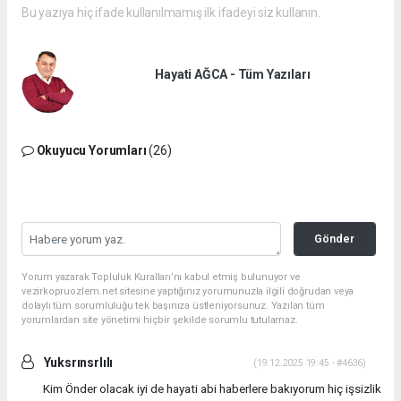
Bu yazıya hiç ifade kullanılmamış ilk ifadeyi siz kullanın.
Hayati AĞCA - Tüm Yazıları
Okuyucu Yorumları
(26)
Gönder
Yorum yazarak Topluluk Kuralları’nı kabul etmiş bulunuyor ve
vezirkopruozlem.net sitesine yaptığınız yorumunuzla ilgili doğrudan veya
dolaylı tüm sorumluluğu tek başınıza üstleniyorsunuz. Yazılan tüm
yorumlardan site yönetimi hiçbir şekilde sorumlu tutulamaz.
Yuksrınsrlılı
(19.12.2025 19:45 - #4636)
Kim Önder olacak iyi de hayati abi haberlere bakıyorum hiç işsizlik