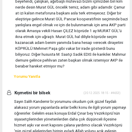
beyefendi, çalışkan, ağırbaşlı mütevazı bizim içimizden biri kim
nerde desin Murat GÜL öncelik temiz, adam gibi adamdir. Çamur
at izi kalsın metaforuna başkanı asla terk etmeyecez. Diğer bir
eleştiriye gelince Murat GÜL Pancar kooperatifinin seçiminde bazi
yanlışlara engel olmak ve için de bulunmamak için ama AKP parti
olarak Amasya vekili Hasan ÇILEZ köprüde 1 ay MURAT GÜL'ü
ikna etmek için uğraştı. Murat GÜL hal diliyle köprüde seçim
kazanacak adam benim yanımda bana hesap verecek dirayetini
KÖPRÜLÜ Mehmet Paşa gibi vakar bir irade gösterdi bunu
biliyoruz. Diğer hususta M. Saatçi Sadık EDIS ile kankiler. Mahmur
demure gelince pehlivan zaten başkan olmak istemiyor AKP ile
beraber hareket etmiyor mu?
Yorumu Yanıtla
Kıymetini bir bilsek
(20.12.2025 18:15 - #4653)
Sayın Salih Kandemir bi yorumunu okudum çok güzel faydalı
alakasız yorum yapanlarda anlar belki konu ile ilgili yorum yapmayı
öğrenirler. Gelelim esas konuya Erdal Çınar bey Vezirköprü’nün
siyasetçilerinden yönetenlerden daha çok düşünceli ilçesine
hizmet aşkı var evet kapısını çalana yardımcı olacak Vezirköprü
‘nün güzel ailelerinden birinin evladı Allah yolunu açık eylesin .