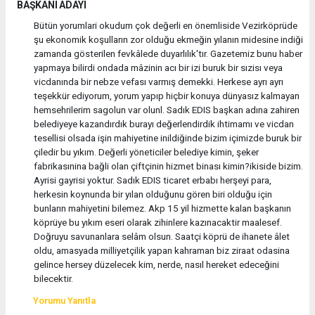
BAŞKANI ADAYI
Bütün yorumlari okudum çok değerli en önemliside Vezirköprüde
şu ekonomik koşulların zor olduğu ekmeğin yılanın midesine indiği
zamanda gösterilen fevkâlede duyarlılık'tır. Gazetemiz bunu haber
yapmaya bilirdi ondada mâzinin acı bir izi buruk bir sızisı veya
vicdanında bir nebze vefası varmış demekki. Herkese ayrı ayrı
teşekkür ediyorum, yorum yapıp hiçbir konuya dünyasız kalmayan
hemsehrilerim sagolun var olunl. Sadık EDIS başkan adına zahiren
belediyeye kazandırdık burayı değerlendirdik ihtimamı ve vicdan
tesellisi olsada işin mahiyetine inildiğinde bizim içimizde buruk bir
çiledir bu yıkım. Değerli yöneticiler belediye kimin, şeker
fabrikasınina bağli olan çiftçinin hizmet binası kimin?ikiside bizim.
Ayrisi gayrisi yoktur. Sadık EDIS ticaret erbabı herşeyi para,
herkesin koynunda bir yılan olduğunu gören biri olduğu için
bunların mahiyetini bilemez. Akp 15 yil hizmette kalan başkanın
köprüye bu yıkım eseri olarak zihinlere kazınacaktir maalesef.
Doğruyu savunanlara selâm olsun. Saatçi köprü de ihanete âlet
oldu, amasyada milliyetçilik yapan kahraman biz ziraat odasina
gelince hersey düzelecek kim, nerde, nasıl hereket edeceğini
bilecektir.
Yorumu Yanıtla