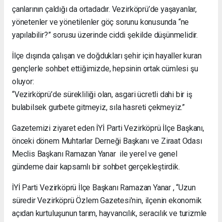
çanlarının çaldığı da ortadadır. Vezirköprü’de yaşayanlar,
yönetenler ve yönetilenler göç sorunu konusunda “ne
yapılabilir?” sorusu üzerinde ciddi şekilde düşünmelidir.
İlçe dışında çalışan ve doğdukları şehir için hayaller kuran
gençlerle sohbet ettiğimizde, hepsinin ortak cümlesi şu
oluyor:
“Vezirköprü’de sürekliliği olan, asgari ücretli dahi bir iş
bulabilsek gurbete gitmeyiz, sıla hasreti çekmeyiz.”
Gazetemizi ziyaret eden İYİ Parti Vezirköprü İlçe Başkanı,
önceki dönem Muhtarlar Derneği Başkanı ve Ziraat Odası
Meclis Başkanı Ramazan Yanar ile yerel ve genel
gündeme dair kapsamlı bir sohbet gerçekleştirdik.
İYİ Parti Vezirköprü İlçe Başkanı Ramazan Yanar , “Uzun
süredir Vezirköprü Özlem Gazetesi’nin, ilçenin ekonomik
açıdan kurtuluşunun tarım, hayvancılık, seracılık ve turizmle