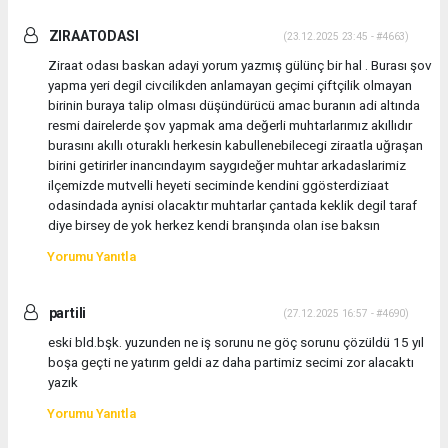
ZIRAATODASI
(23.12.2025 23:45 - #4663)
Ziraat odası baskan adayi yorum yazmış gülünç bir hal . Burası şov
yapma yeri degil civcilikden anlamayan geçimi çiftçilik olmayan
birinin buraya talip olması düşündürücü amac buranın adi altında
resmi dairelerde şov yapmak ama değerli muhtarlarımız akıllıdır
burasını akıllı oturaklı herkesin kabullenebilecegi ziraatla uğraşan
birini getirirler inancındayım saygıdeğer muhtar arkadaslarimiz
ilçemizde mutvelli heyeti seciminde kendini ggösterdiziaat
odasindada aynisi olacaktır muhtarlar çantada keklik degil taraf
diye birsey de yok herkez kendi branşında olan ise baksın
Yorumu Yanıtla
partili
(27.12.2025 16:57 - #4690)
eski bld.bşk. yuzunden ne iş sorunu ne göç sorunu çözüldü 15 yıl
boşa geçti ne yatırım geldi az daha partimiz secimi zor alacaktı
yazık
Yorumu Yanıtla