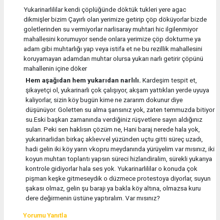
Yukarinarlililar kendi çöplüğünde döktük tukleri yere agac
dikmişler bizim Çayırlı olan yerimize getirip çöp döküyorlar bizde
goletlerinden su vermiyorlar narlisaray muhtari hic ilgilenmiyor
mahallesini korumuyor sende onlara yerimize çöp dokturme ya
adam gibi muhtarlığı yap veya istifa et ne bu rezillik mahallesini
koruyamayan adamdan muhtar olursa yukarı narlı getirir çöpünü
mahallenin içine döker
Hem aşağıdan hem yukarıdan narlılı.
Kardeşim tespit et,
şikayetçi ol, yukarinarli çok çalışıyor, akşam yattıkları yerde uyuya
kaliyorlar, sizin köy bugün kime ne zararım dokunur diye
düşünüyor. Goletten su alma şansınız yok, zaten temmuzda bitiyor
su.Eski başkan zamanında verdiğiniz rüşvetlere sayın aldığınız
suları. Peki sen haklısın çözüm ne, Hani baraj nerede hala yok,
yukarinarlidan birkaç aklıevvel yüzünden uçtu gitti süreç uzadı,
hadi gelin iki köy yarın vkopru meydanında yürüyelim var mısınız, iki
koyun muhtarı toplantı yapsın süreci hizlandiralim, sürekli yukarıya
kontrole gidiyorlar hala ses yok. Yukarinarlililar o konuda çok
pişman keşke gitmeseydik o düzmece protestoya diyorlar, suyun
şakası olmaz, gelin şu barajı ya bakla köy altına, olmazsa kuru
dere değirmenin üstüne yaptıralım. Var mısınız?
Yorumu Yanıtla