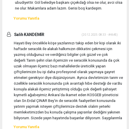
ubudiyettir. Göl belediye başkanı çiçekdağ olsa ne olur, avci olsa
ne olur. Makamlara adam lazım. Gerisi boş kardeşim.
Yorumu Yanıtla
Salih KANDEMİR
(20.12.2025 08:33 - #4645)
Hayati Bey öncelikle köşe yazılarınızı takip eden bir kişi olarak iki
haftadır seracılık ile alakalı halkımızın dikkatini çekmesi için
yazmış olduğunuz ve verdiğiniz bilgiler çok güzel ve çok
değerli.Tarım şehri olan ilçemizin ve seracılık konusunda da çok
uzak olmayan ilçemiz bazı mahallelerde üreticilik yapan
çiftçilerimizin bu işi daha profesyonel olarak yapmaya gayret
etmeleri gerekiyor diye düşünüyorum. Ayrıca devletimizin tarım ve
özellikle seracılık konusunda çok avantajlı hibe desteği de var.Bu
konuyla alakalı ilçemiz yetiştirmiş olduğu çok değerli şahsiyet
kıymetli ağabeyimiz Ankara’da ikamet eden KOSGEB yöneticisi
olan Sn.Erdal ÇINAR Bey’in de seracılık faaliyetleri konusunda
yatırım yapmak isteyen çiftçilerimize destek olalım yeterki
memleketimizden bu konuda çalışma yapsınlar dediğini yakınen
biliyorum. Sizede yayın hayatında başarılar diliyorum. Saygılarımla
Yorumu Yanıtla