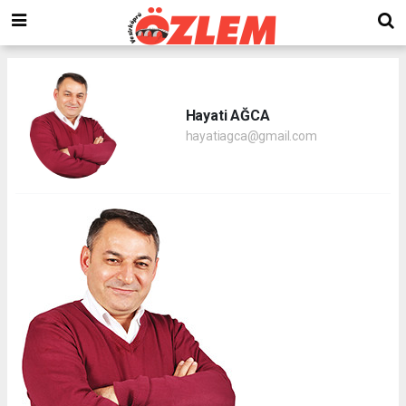
Hayati AĞCA
hayatiagca@gmail.com