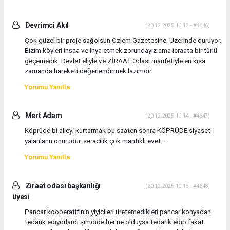
Devrimci Akıl
(20.12.2025 10:12 - #4646)
Çok güzel bir proje sağolsun Özlem Gazetesine. Üzerinde duruyor.
Bizim köyleri inşaa ve ihya etmek zorundayız ama icraata bir türlü
geçemedik. Devlet eliyle ve ZİRAAT Odasi marifetiyle en kısa
zamanda hareketi değerlendirmek lazimdir.
Yorumu Yanıtla
Mert Adam
(20.12.2025 10:14 - #4647)
Köprüde bi aileyi kurtarmak bu saaten sonra KÖPRÜDE siyaset
yalanların onurudur. seracilik çok mantıklı evet ...
Yorumu Yanıtla
Ziraat odası başkanlığı
(20.12.2025 10:15 - #4648)
üyesi
Pancar kooperatifinin yiyicileri üretemedikleri pancar konyadan
tedarik ediyorlardi şimdide her ne olduysa tedarik edip fakat