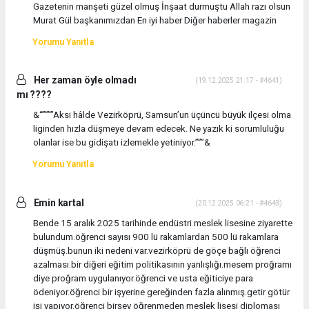
Gazetenin manşeti güzel olmuş İnşaat durmuştu Allah razı olsun
Murat Gül başkanımızdan En iyi haber Diğer haberler magazin
Yorumu Yanıtla
Her zaman öyle olmadı
(19.12.2025 21:17 - #4641)
mı ????
&“””””Aksi hâlde Vezirköprü, Samsun’un üçüncü büyük ilçesi olma
liginden hızla düşmeye devam edecek. Ne yazık ki sorumluluğu
olanlar ise bu gidişatı izlemekle yetiniyor.”””&
Yorumu Yanıtla
Emin kartal
(20.12.2025 06:21 - #4643)
Bende 15 aralık 2025 tarihinde endüstri meslek lisesine ziyarette
bulundum.öğrenci sayısı 900 lü rakamlardan 500 lü rakamlara
düşmüş.bunun iki nedeni var.vezirköprü de göçe bağlı öğrenci
azalması.bir diğeri eğitim politikasının yanlışlığı.mesem proğramı
diye proğram uygulanıyor.öğrenci ve usta eğiticiye para
ödeniyor.öğrenci bir işyerine gereğinden fazla alınmış.getir götür
işi yapıyor.öğrenci birşey öğrenmeden meslek lisesi diploması