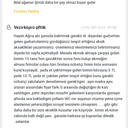
Bilal ağamın Şimdi daha bir şey olmaz büyür gider
Yorumu Yanıtla
Vezirköprü çiftlik
(13.06.2025 20:28 - #3700)
Hayati Ağca abi şunuda belirtmek gerekir di .dışardan gurbetten
gelen gurbetcilerimiz gördüğünüz tespit ettiğiniz eksik
aksakliklari yazarmisiniz .önerilerinizi elestirilerinizi belirtirmisiniz
diyede bir sayfa açılmalıydi. Mesela ekmek almaya çarşıya giden
birinin 15 tane fırın gezdikten sonra fırını bulup ekmeğini
alması.firincilar odası tüm fırınlara nöbetçi fırınin liste asmasini
kural koysaydi...yada et çektirmeye giden birinin kilosunu 3 TL
yede 10 TL yede et çekilen yerleri tespit ettiğini bunu gerekli
nöbetçi zabitalarin denetlemesi gerektigini ..aynı marka aynı
ürünün arasındaki fiyat farkı 0 arasında değiştiğini iki katı
satıldıginı ,şehir dışından misafiri gelenlerin kanyonlarda güneşin
altında sıra bekledigini yollarin WC nın suyunun oturma yeme içme
alanlarının yetersizliğini sosyal tesislerin olmayisini .......gibi gibi
daha daha bir sürü eksiklik kusurlar var köprüde ..kimin eli kimin
cebinde belli değil yani ..genede herkese iyi bayramlar diledik
..selamlar