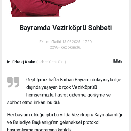
Bayramda Vezirköprü Sohbeti
Ekleme Tarihi: 13.06.2025 - 17:20
2298+ kez okundu.
Erkek
|
Kadın
(Haberi Sesli Oku)
Geçtiğimiz hafta Kurban Bayramı dolayısıyla ilçe
dışında yaşayan birçok Vezirköprülü
hemşerimizle, hasret giderme, görüşme ve
sohbet etme imkânı bulduk.
Her bayram olduğu gibi bu yıl da Vezirköprü Kaymakamlığı
ve Belediye Başkanlığı’nın geleneksel protokol
bayramlaşma programına katıldık.