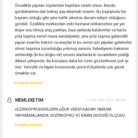
Öncelikle yapılan toplantılar hayırlara vesile olsun. Bende
gördüklerime dair birkaç şey eklemek isterim. Bu bayramda her
bayram olduğu gibi yine trafik sıkıntısı devam ediyor olduğunu
gördük. Özellikle merkezden eski hastane istikametine yer yer
ikişer sıra olmuş araç parkları, bazı yerlerde kaldırımlar ve hatta
yola taşmış esnaf masa sandalyeleri, yine yola taşmış galericilik
yapan esanfın traktör ve araçları ki bu sorun için yapılan galericiler
sitesi taşınma zorunluluğu yokmuş sanırım, helediyenin bakımını
üstlendiği (ki bu doğru idi) umumi alanlarda ki tuvaletlerin pisliği
dikkat çekiyordu. Bu konulara daha bir özen gösterilmesi çok iyi
olur. Temizlik ve hijyen konusunda çevre il/ilçelerde çok güzel
örnekler var
Yorumu Yanıtla
MEMLEKETİM
(14.06.2025 10:54 - #3707)
vEZİRKÖPRÜDEKİLERİN uĞUR VERGİ KADAR YARDIM
YAPMAMALARIDA VEZİRKÖPRÜ YÜ KİMİN SEVDİĞİ ÖLÇÜSÜ
Yorumu Yanıtla