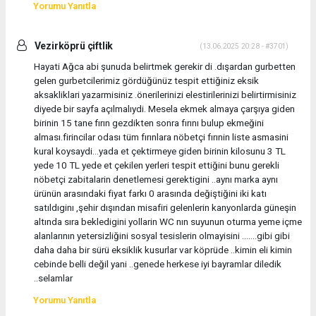
Yorumu Yanıtla
Vezirköprü çiftlik
(13.06.2025 20:28 - #3701)
Hayati Ağca abi şunuda belirtmek gerekir di .dışardan gurbetten
gelen gurbetcilerimiz gördüğünüz tespit ettiğiniz eksik
aksakliklari yazarmisiniz .önerilerinizi elestirilerinizi belirtirmisiniz
diyede bir sayfa açılmalıydi. Mesela ekmek almaya çarşıya giden
birinin 15 tane fırın gezdikten sonra fırını bulup ekmeğini
alması.firincilar odası tüm fırınlara nöbetçi fırınin liste asmasini
kural koysaydi...yada et çektirmeye giden birinin kilosunu 3 TL
yede 10 TL yede et çekilen yerleri tespit ettiğini bunu gerekli
nöbetçi zabitalarin denetlemesi gerektigini ..aynı marka aynı
ürünün arasındaki fiyat farkı 0 arasında değiştiğini iki katı
satıldıginı ,şehir dışından misafiri gelenlerin kanyonlarda güneşin
altında sıra bekledigini yollarin WC nın suyunun oturma yeme içme
alanlarının yetersizliğini sosyal tesislerin olmayisini .......gibi gibi
daha daha bir sürü eksiklik kusurlar var köprüde ..kimin eli kimin
cebinde belli değil yani ..genede herkese iyi bayramlar diledik
..selamlar
Yorumu Yanıtla