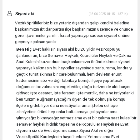
Siyasi akil
(15.06.2025 01:15 - #3714)
Vezirköprülüler biz bize yeteriz dışarıdan gelip kendini belediye
başkanımızın iktidar partisi ilçe başkanımızın üzerinde ve önünde
gören şovmenler yanılır . İcraat yapmayıp sadece siyaset önüne
geçmeye çalışan yanılır .
Ben Hiç
Evet haklısın siyasi akıl bu 20 yıldır vezirköprü yü
şahlandıran, bize Semaver Heykeli, Köprülüler Heykeli ve Çakma
Saat Kulesini kazandıran başkanlarımızın önünde kimse siyaset
yapmaya kalkmasın bu heykeller sayesinde paris, roma, londra yı
geçtik turist akınına bir çare bulunmalı, hem devletin enüst
kademesinin söz verdiği fabrikayı komşu ilçeye yaptırtarak
doğamızın bozulmasını engellediler, doğa turizmi de aldı başını
gidiyor, işte cesaret, işte feraset, işte mertlik, daha ne istiyorlar ki
ben turizmle uğraşmayacağım diyen de tek dolmuşla komşu
ilçelere gidebiliyor daha ne istiyorlar ama işte bu cehape
zihniyetinin ürünü hep onlar baltalamaya çalışıyorlar ama
yılmıycağız bıkmıycağız yetmez ama evet bir çakma saat kulesi bir
semaver heykeli hıdırlık tepesine de Köprülüler Heykeli ne Evet
diyorum siz de Evet diyormusunuz Siyasi Akıl ve diğer
Vezirköprülü Kardeşlerim haydi herkesi Yetmez ama Evet