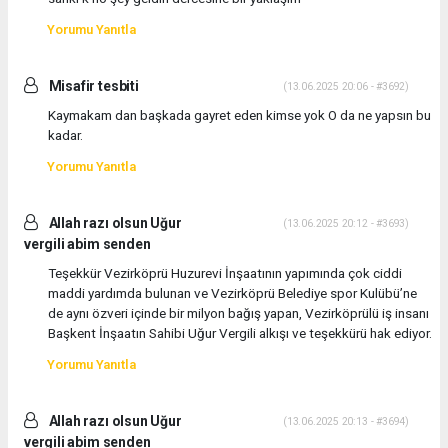
Yorumu Yanıtla
Misafir tesbiti
(13.06.2025 20:06 - #3692)
Kaymakam dan başkada gayret eden kimse yok O da ne yapsın bu
kadar.
Yorumu Yanıtla
Allah razı olsun Uğur
(13.06.2025 20:12 - #3693)
vergili abim senden
Teşekkür Vezirköprü Huzurevi İnşaatının yapımında çok ciddi
maddi yardımda bulunan ve Vezirköprü Belediye spor Kulübü’ne
de aynı özveri içinde bir milyon bağış yapan, Vezirköprülü iş insanı
Başkent İnşaatın Sahibi Uğur Vergili alkışı ve teşekkürü hak ediyor.
Yorumu Yanıtla
Allah razı olsun Uğur
(13.06.2025 20:13 - #3694)
vergili abim senden