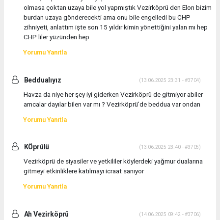
olmasa çoktan uzaya bile yol yapmıştık Vezirköprü den Elon bizim
burdan uzaya gönderecekti ama onu bile engelledi bu CHP
zihniyeti, anlattım işte son 15 yıldır kimin yönettiğini yalan mı hep
CHP liler yüzünden hep
Yorumu Yanıtla
Beddualıyız
(13.06.2025 23:31 - #3704)
Havza da niye her şey iyi giderken Vezirköprü de gitmiyor abiler
amcalar dayılar bilen var mı ? Vezirköprü’de beddua var ondan
Yorumu Yanıtla
KÖprülü
(13.06.2025 23:40 - #3705)
Vezirköprü de siyasiler ve yetkililer köylerdeki yağmur dualarına
gitmeyi etkinliklere katılmayı icraat sanıyor
Yorumu Yanıtla
Ah Vezirköprü
(14.06.2025 09:42 - #3706)