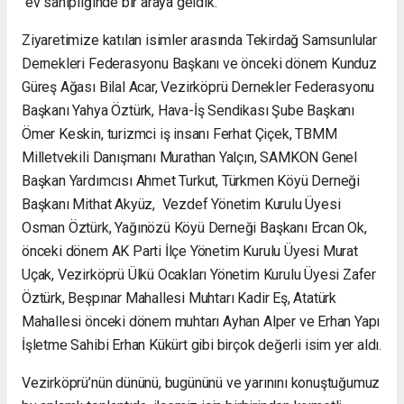
ev sahipliğinde bir araya geldik.
Ziyaretimize katılan isimler arasında Tekirdağ Samsunlular
Dernekleri Federasyonu Başkanı ve önceki dönem Kunduz
Güreş Ağası Bilal Acar, Vezirköprü Dernekler Federasyonu
Başkanı Yahya Öztürk, Hava-İş Sendikası Şube Başkanı
Ömer Keskin, turizmci iş insanı Ferhat Çiçek, TBMM
Milletvekili Danışmanı Murathan Yalçın, SAMKON Genel
Başkan Yardımcısı Ahmet Turkut, Türkmen Köyü Derneği
Başkanı Mithat Akyüz, Vezdef Yönetim Kurulu Üyesi
Osman Öztürk, Yağınözü Köyü Derneği Başkanı Ercan Ok,
önceki dönem AK Parti İlçe Yönetim Kurulu Üyesi Murat
Uçak, Vezirköprü Ülkü Ocakları Yönetim Kurulu Üyesi Zafer
Öztürk, Beşpınar Mahallesi Muhtarı Kadir Eş, Atatürk
Mahallesi önceki dönem muhtarı Ayhan Alper ve Erhan Yapı
İşletme Sahibi Erhan Kükürt gibi birçok değerli isim yer aldı.
Vezirköprü’nün dününü, bugününü ve yarınını konuştuğumuz