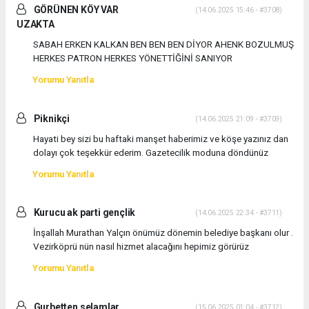
GÖRÜNEN KÖY VAR
(14.06.2025 15:46 - #3708)
UZAKTA
SABAH ERKEN KALKAN BEN BEN BEN DİYOR AHENK BOZULMUŞ
HERKES PATRON HERKES YÖNETTİĞİNİ SANIYOR
Yorumu Yanıtla
Piknikçi
(14.06.2025 21:09 - #3709)
Hayati bey sizi bu haftaki manşet haberimiz ve köşe yazınız dan
dolayı çok teşekkür ederim. Gazetecilik moduna döndünüz
Yorumu Yanıtla
Kurucu ak parti gençlik
(14.06.2025 22:34 - #3711)
İnşallah Murathan Yalçın önümüz dönemin belediye başkanı olur .
Vezirköprü nün nasıl hizmet alacağını hepimiz görürüz
Yorumu Yanıtla
Gurbetten selamlar
(15.06.2025 01:04 - #3712)