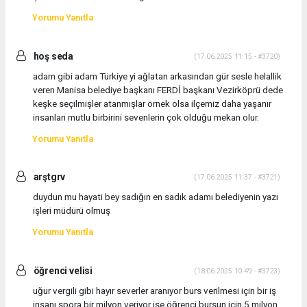
Yorumu Yanıtla
hoş seda
(17.06.2025 11:15 - #3720)
adam gibi adam Türkiye yi ağlatan arkasından gür sesle helallik
veren Manisa belediye başkanı FERDİ başkanı Vezirköprü dede
keşke seçilmişler atanmışlar örnek olsa ilçemiz daha yaşanır
insanları mutlu birbirini sevenlerin çok olduğu mekan olur.
Yorumu Yanıtla
arştgrv
(17.06.2025 11:37 - #3721)
duydun mu hayati bey sadığın en sadık adamı belediyenin yazı
işleri müdürü olmuş
Yorumu Yanıtla
öğrenci velisi
(18.06.2025 10:49 - #3723)
uğur vergili gibi hayır severler aranıyor burs verilmesi için bir iş
insanı spora bir milyon veriyor ise öğrenci bursun için 5 milyon