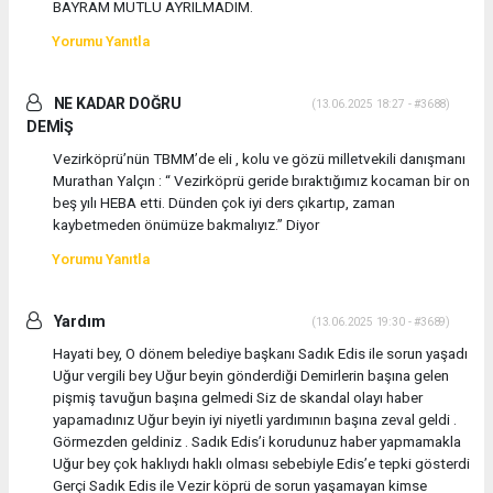
BAYRAM MUTLU AYRILMADIM.
Yorumu Yanıtla
NE KADAR DOĞRU
(13.06.2025 18:27 - #3688)
DEMİŞ
Vezirköprü’nün TBMM’de eli , kolu ve gözü milletvekili danışmanı
Murathan Yalçın : “ Vezirköprü geride bıraktığımız kocaman bir on
beş yılı HEBA etti. Dünden çok iyi ders çıkartıp, zaman
kaybetmeden önümüze bakmalıyız.” Diyor
Yorumu Yanıtla
Yardım
(13.06.2025 19:30 - #3689)
Hayati bey, O dönem belediye başkanı Sadık Edis ile sorun yaşadı
Uğur vergili bey Uğur beyin gönderdiği Demirlerin başına gelen
pişmiş tavuğun başına gelmedi Siz de skandal olayı haber
yapamadınız Uğur beyin iyi niyetli yardımının başına zeval geldi .
Görmezden geldiniz . Sadık Edis’i korudunuz haber yapmamakla
Uğur bey çok haklıydı haklı olması sebebiyle Edis’e tepki gösterdi
Gerçi Sadık Edis ile Vezir köprü de sorun yaşamayan kimse