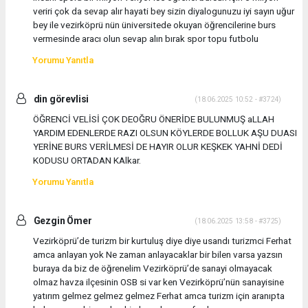
veriri çok da sevap alır hayati bey sizin diyalogunuzu iyi sayın uğur
bey ile vezirköprü nün üniversitede okuyan öğrencilerine burs
vermesinde aracı olun sevap alın bırak spor topu futbolu
Yorumu Yanıtla
din görevlisi
(18.06.2025 10:52 - #3724)
ÖĞRENCİ VELİSİ ÇOK DEOĞRU ÖNERİDE BULUNMUŞ aLLAH
YARDIM EDENLERDE RAZI OLSUN KÖYLERDE BOLLUK AŞU DUASI
YERİNE BURS VERİLMESİ DE HAYIR OLUR KEŞKEK YAHNİ DEDİ
KODUSU ORTADAN KAlkar.
Yorumu Yanıtla
Gezgin Ömer
(18.06.2025 13:58 - #3725)
Vezirköprü’de turizm bir kurtuluş diye diye usandı turizmci Ferhat
amca anlayan yok Ne zaman anlayacaklar bir bilen varsa yazsın
buraya da biz de öğrenelim Vezirköprü’de sanayi olmayacak
olmaz havza ilçesinin OSB si var ken Vezirköprü’nün sanayisine
yatırım gelmez gelmez gelmez Ferhat amca turizm için aranıpta