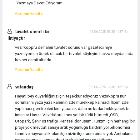
Yazmaya Davet Ediyorum
Yorumu Yanıtla
tuvalet önemli bir
(15.06.2025 09:35 - #3715)
ihtiyaçtır
vezirköpprü de halen tuvalet sorunu var gazeteci niye
yazmıyorsun örnek olacak bir tuvalet söyleyim havza meydanında
kevser camii altında.
Yorumu Yanıtla
vatandaş
(15.06.2025 14:38 - #3716)
Hayati bey duyarlılığınız için teşekkür ediyoruz Vezirköprü nün
sorunlarını yaza yaza kaleminizde mürekkep kalmadı İlçemizde
yapılması gerekenleri kim yapacak daha ne kadar bekleyecek bu
insanlar Havza Vezirköprü arası yol bir türlü bitmedi ,OSB,
Otopark, Şehir içi trafiği ,Kentsel dönüşüm ,Turizm için herhangi bir
proje yok mevcut sanayi artık yoğunluğu kaldırmıyor ,ekonomisi
tarım ve hayvancılık olan ilçemizin ilçe tarım binası yok Ambulans
sayısı yetersiz ,uzman doktor eksikleri yaz yaz bitmez.