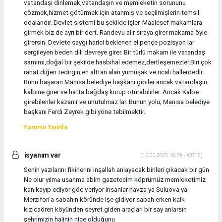
vatandaşı dinlemek,vatandaşın ve memleketin sorununu
çözmek,hizmet götürmek için atanmış ve seçilmişlerin temsil
odalarıdır. Devlet sistemi bu şekilde işler. Maalesef makamlara
girmek biz de ayrı bir dert. Randevu alır sıraya girer makama öyle
girersin. Devlete saygı harici beklenen el pençe pozisyon lar
sergileyen beden dili devreye girer. Bir türlü makam ile vatandaş
samimi,doğal bir şekilde hasbihal edemez,dertleşemezler.Biri çok
rahat diğeri tedirgin,en alttan alan yumuşak ve ricalı hallerdedir.
Bunu başaran Manisa belediye başkanı gibiler ancak vatandaşın
kalbine girer ve hatta bağdaş kurup oturabilirler. Ancak Kalbe
girebilenler kazanır ve unutulmaz lar. Bunun yolu; Manisa belediye
başkanı Ferdi Zeyrek gibi yöne tebilmektir.
Yorumu Yanıtla
isyanım var
(16.06.2025 16:29 - #3719)
Senin yazılarını fikirlerini inşallah anlayacak birileri çıkacak bir gün
Ne olur yılma usanma abim gazetecim köprümüz memleketimiz
kan kayıp ediyor göç veriyor insanlar havza ya Suluova ya
Merzifon'a sabahın köründe işe gidiyor sabah erken kalk
kızıcaören köyünden seyret giden araçları bir say anlarsın
şehrimizin halinin nice olduğunu