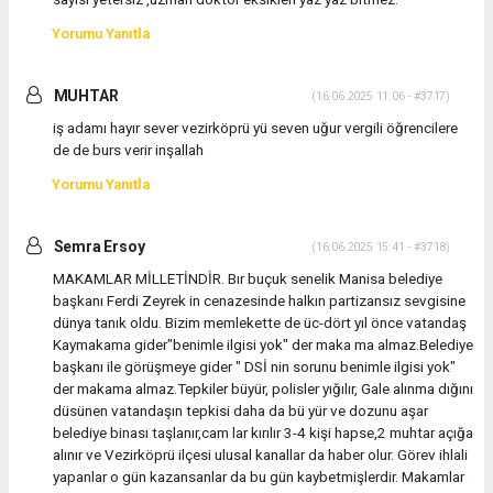
Yorumu Yanıtla
MUHTAR
(16.06.2025 11:06 - #3717)
iş adamı hayır sever vezirköprü yü seven uğur vergili öğrencilere
de de burs verir inşallah
Yorumu Yanıtla
Semra Ersoy
(16.06.2025 15:41 - #3718)
MAKAMLAR MİLLETİNDİR. Bır buçuk senelik Manisa belediye
başkanı Ferdi Zeyrek in cenazesinde halkın partizansız sevgisine
dünya tanık oldu. Bizim memlekette de üc-dört yıl önce vatandaş
Kaymakama gider"benimle ilgisi yok" der maka ma almaz.Belediye
başkanı ile görüşmeye gider " DSİ nin sorunu benimle ilgisi yok"
der makama almaz.Tepkiler büyür, polisler yığılır, Gale alınma dığını
düsünen vatandaşın tepkisi daha da bü yür ve dozunu aşar
belediye binası taşlanır,cam lar kırılır 3-4 kişi hapse,2 muhtar açığa
alınır ve Vezirköprü ilçesi ulusal kanallar da haber olur. Görev ihlali
yapanlar o gün kazansanlar da bu gün kaybetmişlerdir. Makamlar