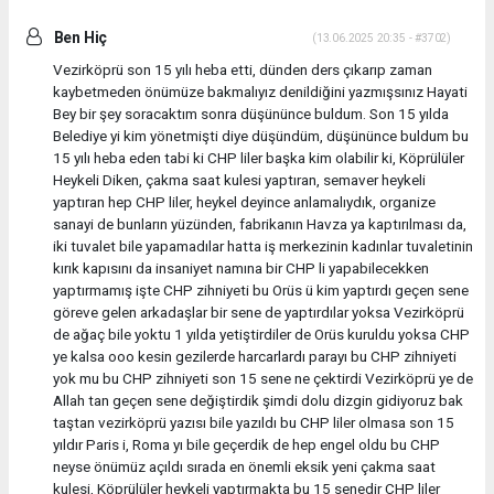
Ben Hiç
(13.06.2025 20:35 - #3702)
Vezirköprü son 15 yılı heba etti, dünden ders çıkarıp zaman
kaybetmeden önümüze bakmalıyız denildiğini yazmışsınız Hayati
Bey bir şey soracaktım sonra düşününce buldum. Son 15 yılda
Belediye yi kim yönetmişti diye düşündüm, düşününce buldum bu
15 yılı heba eden tabi ki CHP liler başka kim olabilir ki, Köprülüler
Heykeli Diken, çakma saat kulesi yaptıran, semaver heykeli
yaptıran hep CHP liler, heykel deyince anlamalıydık, organize
sanayi de bunların yüzünden, fabrikanın Havza ya kaptırılması da,
iki tuvalet bile yapamadılar hatta iş merkezinin kadınlar tuvaletinin
kırık kapısını da insaniyet namına bir CHP li yapabilecekken
yaptırmamış işte CHP zihniyeti bu Orüs ü kim yaptırdı geçen sene
göreve gelen arkadaşlar bir sene de yaptırdılar yoksa Vezirköprü
de ağaç bile yoktu 1 yılda yetiştirdiler de Orüs kuruldu yoksa CHP
ye kalsa ooo kesin gezilerde harcarlardı parayı bu CHP zihniyeti
yok mu bu CHP zihniyeti son 15 sene ne çektirdi Vezirköprü ye de
Allah tan geçen sene değiştirdik şimdi dolu dizgin gidiyoruz bak
taştan vezirköprü yazısı bile yazıldı bu CHP liler olmasa son 15
yıldır Paris i, Roma yı bile geçerdik de hep engel oldu bu CHP
neyse önümüz açıldı sırada en önemli eksik yeni çakma saat
kulesi, Köprülüler heykeli yaptırmakta bu 15 senedir CHP liler