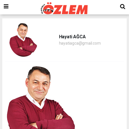
Hayati AĞCA
hayatiagca@gmail.com