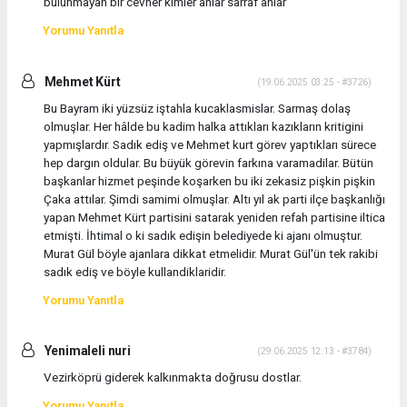
bulunmayan bir cevher kimler anlar sarraf anlar
Yorumu Yanıtla
Mehmet Kürt
(19.06.2025 03:25 - #3726)
Bu Bayram iki yüzsüz iştahla kucaklasmislar. Sarmaş dolaş
olmuşlar. Her hâlde bu kadim halka attıkları kazıkların kritigini
yapmışlardır. Sadık ediş ve Mehmet kurt görev yaptıkları sürece
hep dargın oldular. Bu büyük görevin farkına varamadilar. Bütün
başkanlar hizmet peşinde koşarken bu iki zekasiz pişkin pişkin
Çaka attılar. Şimdi samimi olmuşlar. Altı yıl ak parti ilçe başkanlığı
yapan Mehmet Kürt partisini satarak yeniden refah partisine iltica
etmişti. İhtimal o ki sadık edişin belediyede ki ajanı olmuştur.
Murat Gül böyle ajanlara dikkat etmelidir. Murat Gül'ün tek rakibi
sadık ediş ve böyle kullandiklaridir.
Yorumu Yanıtla
Yenimaleli nuri
(29.06.2025 12:13 - #3784)
Vezirköprü giderek kalkınmakta doğrusu dostlar.
Yorumu Yanıtla