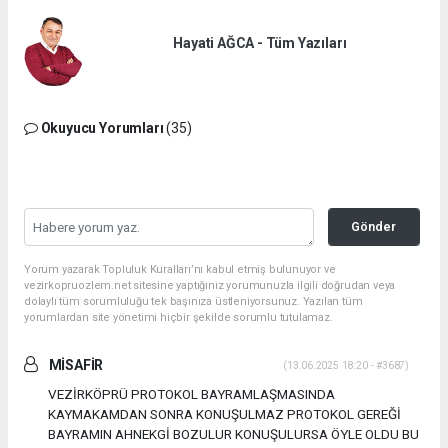
Hayati AĞCA - Tüm Yazıları
Okuyucu Yorumları
(35)
Gönder
Yorum yazarak Topluluk Kuralları’nı kabul etmiş bulunuyor ve
vezirkopruozlem.net sitesine yaptığınız yorumunuzla ilgili doğrudan veya
dolaylı tüm sorumluluğu tek başınıza üstleniyorsunuz. Yazılan tüm
yorumlardan site yönetimi hiçbir şekilde sorumlu tutulamaz.
MİSAFİR
(13.06.2025 18:20 - #3687)
VEZİRKÖPRÜ PROTOKOL BAYRAMLAŞMASINDA
KAYMAKAMDAN SONRA KONUŞULMAZ PROTOKOL GEREĞİ
BAYRAMIN AHNEKGİ BOZULUR KONUŞULURSA ÖYLE OLDU BU