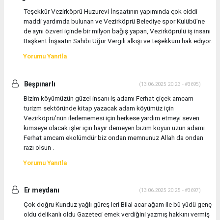
Teşekkür Vezirköprü Huzurevi İnşaatının yapımında çok ciddi
maddi yardımda bulunan ve Vezirköprü Belediye spor Kulübü’ne
de aynı özveri içinde bir milyon bağış yapan, Vezirköprülü iş insanı
Başkent İnşaatın Sahibi Uğur Vergili alkışı ve teşekkürü hak ediyor.
Yorumu Yanıtla
Beşpınarlı
(13.06.2025 20:23 - #3695)
Bizim köyümüzün güzel insanı iş adamı Ferhat çiçek amcam
turizm sektöründe kitap yazacak adam köyümüz için
Vezirköprü’nün ilerlememesi için herkese yardım etmeyi seven
kimseye olacak işler için hayır demeyen bizim köyün uzun adamı
Ferhat amcam ekolümdür biz ondan memnunuz Allah da ondan
razı olsun .
Yorumu Yanıtla
Er meydanı
(13.06.2025 20:25 - #3697)
Çok doğru Kunduz yağlı güreş leri Bilal acar ağam ile bü yüdü genç
oldu delikanlı oldu Gazeteci emek verdiğini yazmış hakkını vermiş