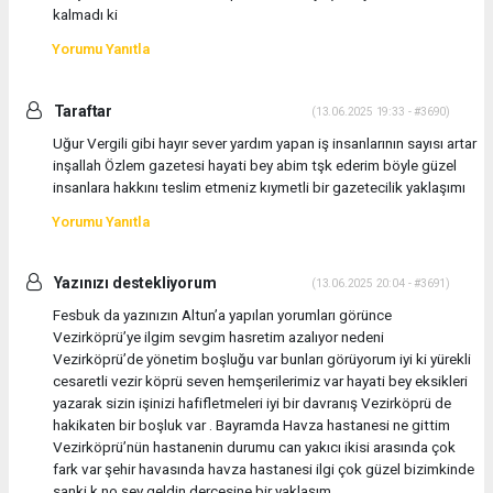
kalmadı ki
Yorumu Yanıtla
Taraftar
(13.06.2025 19:33 - #3690)
Uğur Vergili gibi hayır sever yardım yapan iş insanlarının sayısı artar
inşallah Özlem gazetesi hayati bey abim tşk ederim böyle güzel
insanlara hakkını teslim etmeniz kıymetli bir gazetecilik yaklaşımı
Yorumu Yanıtla
Yazınızı destekliyorum
(13.06.2025 20:04 - #3691)
Fesbuk da yazınızın Altun’a yapılan yorumları görünce
Vezirköprü’ye ilgim sevgim hasretim azalıyor nedeni
Vezirköprü’de yönetim boşluğu var bunları görüyorum iyi ki yürekli
cesaretli vezir köprü seven hemşerilerimiz var hayati bey eksikleri
yazarak sizin işinizi hafifletmeleri iyi bir davranış Vezirköprü de
hakikaten bir boşluk var . Bayramda Havza hastanesi ne gittim
Vezirköprü’nün hastanenin durumu can yakıcı ikisi arasında çok
fark var şehir havasında havza hastanesi ilgi çok güzel bizimkinde
sanki k no şey geldin dercesine bir yaklaşım