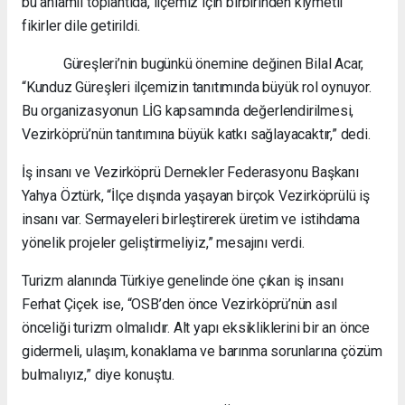
bu anlamlı toplantıda, ilçemiz için birbirinden kıymetli
fikirler dile getirildi.
Güreşleri’nin bugünkü önemine değinen Bilal Acar,
“Kunduz Güreşleri ilçemizin tanıtımında büyük rol oynuyor.
Bu organizasyonun LİG kapsamında değerlendirilmesi,
Vezirköprü’nün tanıtımına büyük katkı sağlayacaktır,” dedi.
İş insanı ve Vezirköprü Dernekler Federasyonu Başkanı
Yahya Öztürk, “İlçe dışında yaşayan birçok Vezirköprülü iş
insanı var. Sermayeleri birleştirerek üretim ve istihdama
yönelik projeler geliştirmeliyiz,” mesajını verdi.
Turizm alanında Türkiye genelinde öne çıkan iş insanı
Ferhat Çiçek ise, “OSB’den önce Vezirköprü’nün asıl
önceliği turizm olmalıdır. Alt yapı eksikliklerini bir an önce
gidermeli, ulaşım, konaklama ve barınma sorunlarına çözüm
bulmalıyız,” diye konuştu.