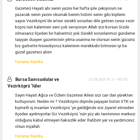
Gazeteci Hayati abi senin yazını her hafta iple çekiyorum ne
yazacak senin yazını okumak benim hobim senin gibi kişilerin
sayısı Vezirköprü’de artsın sürekli sorunları dile getiren cesur vezir
köprü nün kalemisin seni çok seviyorum Allah sizi korsun Sizde
olmasanız ilçeden bir haberimiz yok Sürekli sorunlarımızı gündeme
taşıyan duayen gazetecisin yılma usanma ne olursun senin gücünü
biz gurbette hissediyoruz kaleminin mürekkebi bitmesin iyi be
güzel gazeteci abim
Yorumu Yanıtla
Bursa Samsunlular ve
(15.06.2025 01:11 - #3713)
Vezirköprü ‘lüler
Sayın Hayati Ağca ve Özlem Gazetesi Ailesi sizi can dan yürekten
kutluyorum. Neden mi ? Vezirköprü dışında yaşayan bütün STK ve
kıymetli iş insanları Vezirköprü ‘ye geldiğinde sizi ziyaret etmeden
ilçeden ayrılmıyorlar Siz Vezirköprü ‘nün yüz akı tanıtımının merkezi
olduğunu kabul etmeyen haksızlık eder. Rabbim yar ve yardımcınız
olsun inşallah.
Yorumu Yanıtla