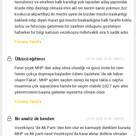
tecrubesiz ve etrafinin halk karsiligi yok tepeden aday yapmislar
ilcede mhp destegi olmasa imis akl nin secim sansi yokmus ,biz
koskoca akpartiliyiz iki meclis uyesi ile bizden meclis baskanligi
bekledi mhp diyen murat gul meclis baskanligina halk tarafin koklu
solcu ve fetocuyu getirmesi bir zaafinin oldugunu gosteriyor
haberker bir bilgi samsun vezirkopru milletvekili sira 5.sadik edis.
Yorumu Yanıtla
Ülkücü eğitimci
(31.01.2026 15:43 - #4971)
Ferat çiçek MHP den aday olma olasılığı ve gücü önde bir isim
İsmini çokça duymaya başladım özlem Gazetesi ‘de sık haber
oluyor Fakat ; MHP açılım saçılım süreci ile tepe takla o cephe
muamma çok süperizlere hamile bir seçim olabilir 2027 aynı altın
yatırımcısının başına gelenler siyasette olması olası
Yorumu Yanıtla
Bir analiz de benden
(31.01.2026 15:45 - #4972)
Vezirköprü ‘de Ak Parti ‘den kim olur en karmaşık denklem burada
MHP ve Ak parti nasıl Vezirköprü’de karar alırlar. Birlikte olmaları