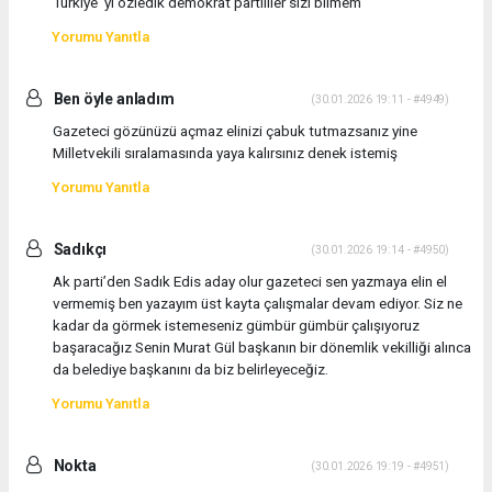
Türkiye ‘yi özledik demokrat partililer sizi bilmem
Yorumu Yanıtla
Ben öyle anladım
(30.01.2026 19:11 - #4949)
Gazeteci gözünüzü açmaz elinizi çabuk tutmazsanız yine
Milletvekili sıralamasında yaya kalırsınız denek istemiş
Yorumu Yanıtla
Sadıkçı
(30.01.2026 19:14 - #4950)
Ak parti’den Sadık Edis aday olur gazeteci sen yazmaya elin el
vermemiş ben yazayım üst kayta çalışmalar devam ediyor. Siz ne
kadar da görmek istemeseniz gümbür gümbür çalışıyoruz
başaracağız Senin Murat Gül başkanın bir dönemlik vekilliği alınca
da belediye başkanını da biz belirleyeceğiz.
Yorumu Yanıtla
Nokta
(30.01.2026 19:19 - #4951)