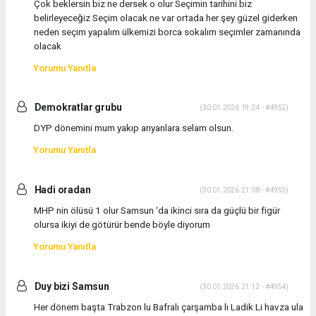
Çok beklersin biz ne dersek o olur Seçimin tarihini biz
belirleyeceğiz Seçim olacak ne var ortada her şey güzel giderken
neden seçim yapalım ülkemizi borca sokalım seçimler zamanında
olacak
Yorumu Yanıtla
Demokratlar grubu
(30.01.2026 19:24 - #4952)
DYP dönemini mum yakıp arıyanlara selam olsun.
Yorumu Yanıtla
Hadi oradan
(30.01.2026 21:08 - #4953)
MHP nin ölüsü 1 olur Samsun ‘da ikinci sıra da güçlü bir figür
olursa ikiyi de götürür bende böyle diyorum
Yorumu Yanıtla
Duy bizi Samsun
(30.01.2026 21:12 - #4954)
Her dönem başta Trabzon lu Bafralı çarşamba lı Ladik Li havza ula