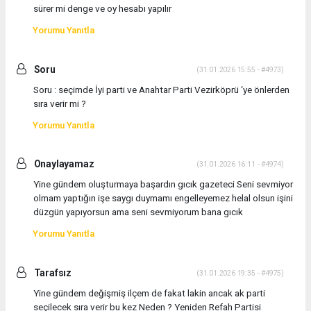
sürer mi denge ve oy hesabı yapılır
Yorumu Yanıtla
Soru
(31.01.2026 15:55 - #4973)
Soru : seçimde İyi parti ve Anahtar Parti Vezirköprü ‘ye önlerden
sıra verir mi ?
Yorumu Yanıtla
Onaylayamaz
(31.01.2026 16:11 - #4974)
Yine gündem oluşturmaya başardın gıcık gazeteci Seni sevmiyor
olmam yaptığın işe saygı duymamı engelleyemez helal olsun işini
düzgün yapıyorsun ama seni sevmiyorum bana gıcık
Yorumu Yanıtla
Tarafsız
(31.01.2026 19:35 - #4975)
Yine gündem değişmiş ilçem de fakat lakin ancak ak parti
seçilecek sıra verir bu kez Neden ? Yeniden Refah Partisi