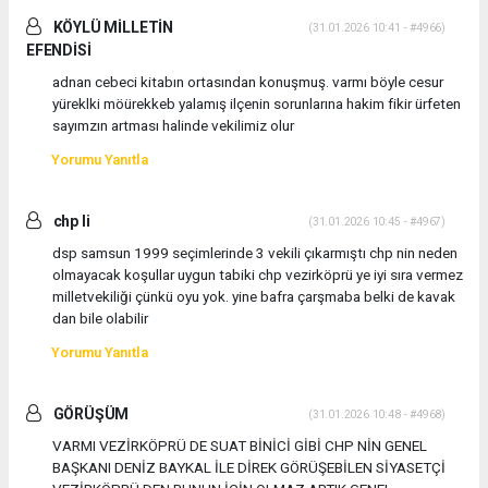
KÖYLÜ MİLLETİN
(31.01.2026 10:41 - #4966)
EFENDİSİ
adnan cebeci kitabın ortasından konuşmuş. varmı böyle cesur
yüreklki möürekkeb yalamış ilçenin sorunlarına hakim fikir ürfeten
sayımzın artması halinde vekilimiz olur
Yorumu Yanıtla
chp li
(31.01.2026 10:45 - #4967)
dsp samsun 1999 seçimlerinde 3 vekili çıkarmıştı chp nin neden
olmayacak koşullar uygun tabiki chp vezirköprü ye iyi sıra vermez
milletvekiliği çünkü oyu yok. yine bafra çarşmaba belki de kavak
dan bile olabilir
Yorumu Yanıtla
GÖRÜŞÜM
(31.01.2026 10:48 - #4968)
VARMI VEZİRKÖPRÜ DE SUAT BİNİCİ GİBİ CHP NİN GENEL
BAŞKANI DENİZ BAYKAL İLE DİREK GÖRÜŞEBİLEN SİYASETÇİ