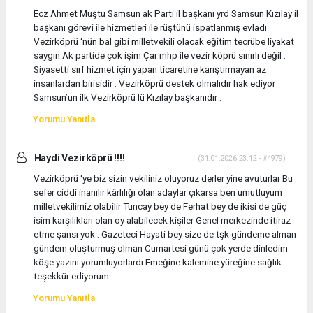
Ecz Ahmet Muştu Samsun ak Parti il başkanı yrd Samsun Kızılay il
başkanı görevi ile hizmetleri ile rüştünü ispatlanmış evladı
Vezirköprü ‘nün bal gibi milletvekili olacak eğitim tecrübe liyakat
saygın Ak partide çok işim Çar mhp ile vezir köprü sınırlı değil .
Siyasetti sırf hizmet için yapan ticaretine karıştırmayan az
insanlardan birisidir . Vezirköprü destek olmalıdır hak ediyor
Samsun’un ilk Vezirköprü lü Kızılay başkanıdır .
Yorumu Yanıtla
Haydi Vezirköprü !!!!
(31.01.2026 23:12 - #4979)
Vezirköprü ‘ye biz sizin vekiliniz oluyoruz derler yine avuturlar Bu
sefer ciddi inanılır kârlılığı olan adaylar çıkarsa ben umutluyum
milletvekilimiz olabilir Tuncay bey de Ferhat bey de ikisi de güç
isim karşılıkları olan oy alabilecek kişiler Genel merkezinde itiraz
etme şansı yok . Gazeteci Hayati bey size de tşk gündeme alman
gündem oluşturmuş olman Cumartesi günü çok yerde dinledim
köşe yazını yorumluyorlardı Emeğine kalemine yüreğine sağlık
teşekkür ediyorum.
Yorumu Yanıtla