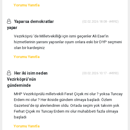
Yorumu Yanıtla
Yaparsa demokratlar
(02.02.2026 18:08 - #4992)
yapar
Vezirköprü ‘de Milletvekilliği için ismi geçenler Ali Eser’in
hizmetlerinin yarısını yapsınlar oyum onlara eski bir DYP seçmeni
olan bir kardeşiniz
Yorumu Yanıtla
Her iki isim neden
(03.02.2026 10:17 - #4993)
Vezirköprü’nün
gündeminde
MHP Vezirköprülü milletvekili Ferat Çiçek mi olur ? yoksa Tuncay
Erdem mi olur ? Her ikiside gündem olmaya başladı. Özlem
Gazetesi’de işi alevlendiren oldu. Ortada seçim yok takvim yok
Ferhat Çiçek mi Tuncay Erdem mi olur muhabbeti fazla olmaya
başladı
Yorumu Yanıtla