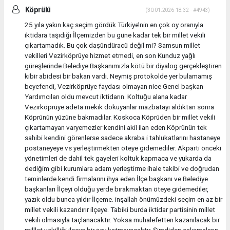
Köprülü
(30.01.2026 18:32 - #4943)
25 yıla yakın kaç seçim gördük Türkiye’nin en çok oy oranıyla
iktidara taşıdığı İlçemizden bu güne kadar tek bir millet vekili
çıkartamadık. Bu çok daşündüracü değil mi? Samsun millet
vekilleri Vezirköprüye hizmet etmedi, en son Kunduz yağlı
güreşlerinde Belediye Başkanımızla kötü bir diyalog gerçekleştiren
kibir abidesi bir bakan vardı. Neymiş protokolde yer bulamamış
beyefendi, Vezirköprüye faydası olmayan nice Genel başkan
Yardımcıları oldu mevcut iktidarın. Koltuğu alana kadar
Vezirköprüye adeta mekik dokuyanlar mazbatayı aldıktan sonra
Köprünün yüzüne bakmadılar. Koskoca Köprüden bir millet vekili
çıkartamayan varyemezler kendini akil ilan eden Köprünün tek
sahibi kendini görenlerse sadece akraba i tahlukatlarını hastaneye
postaneyeye vs yerleştirmekten öteye gidemediler. Akparti önceki
yönetimleri de dahil tek gayeleri koltuk kapmaca ve yukarda da
dediğim gibi kurumlara adam yerleştirme ihale takibi ve doğrudan
teminlerde kendi firmalarını ihya eden İlçe başkanı ve Belediye
başkanları İlçeyi olduğu yerde bırakmaktan öteye gidemediler,
yazık oldu bunca yıldır İlçeme. inşallah önümüzdeki seçim en az bir
millet vekili kazandırır ilçeye. Tabiki burda iktidar partisinin millet
vekili olmasıyla taçlanacaktır. Yoksa muhalefetten kazanılacak bir