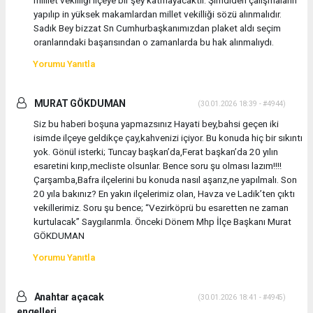
milllet vekilliği ilçeye bir şey katmayacaktır. Şimdiden çalışmaların
yapılıp in yüksek makamlardan millet vekilliği sözü alınmalıdır.
Sadık Bey bizzat Sn Cumhurbaşkanımızdan plaket aldı seçim
oranlarındaki başarısından o zamanlarda bu hak alınmalıydı.
Yorumu Yanıtla
MURAT GÖKDUMAN
(30.01.2026 18:39 - #4944)
Siz bu haberi boşuna yapmazsınız Hayati bey,bahsi geçen iki
isimde ilçeye geldikçe çay,kahvenizi içiyor. Bu konuda hiç bir sıkıntı
yok. Gönül isterki; Tuncay başkan’da,Ferat başkan’da 20 yılın
esaretini kırıp,mecliste olsunlar. Bence soru şu olması lazım!!!!
Çarşamba,Bafra ilçelerini bu konuda nasıl aşarız,ne yapılmalı. Son
20 yıla bakınız? En yakın ilçelerimiz olan, Havza ve Ladik’ten çıktı
vekillerimiz. Soru şu bence; “Vezirköprü bu esaretten ne zaman
kurtulacak” Saygılarımla. Önceki Dönem Mhp İlçe Başkanı Murat
GÖKDUMAN
Yorumu Yanıtla
Anahtar açacak
(30.01.2026 18:41 - #4945)
engelleri