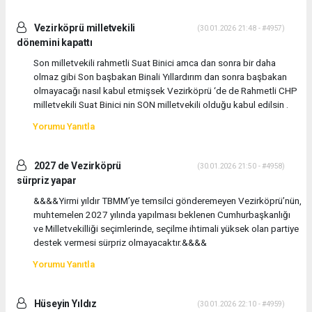
Vezirköprü milletvekili
(30.01.2026 21:48 - #4957)
dönemini kapattı
Son milletvekili rahmetli Suat Binici amca dan sonra bir daha
olmaz gibi Son başbakan Binali Yıllardırım dan sonra başbakan
olmayacağı nasıl kabul etmişsek Vezirköprü ‘de de Rahmetli CHP
milletvekili Suat Binici nin SON milletvekili olduğu kabul edilsin .
Yorumu Yanıtla
2027 de Vezirköprü
(30.01.2026 21:50 - #4958)
sürpriz yapar
&&&&Yirmi yıldır TBMM’ye temsilci gönderemeyen Vezirköprü’nün,
muhtemelen 2027 yılında yapılması beklenen Cumhurbaşkanlığı
ve Milletvekilliği seçimlerinde, seçilme ihtimali yüksek olan partiye
destek vermesi sürpriz olmayacaktır.&&&&
Yorumu Yanıtla
Hüseyin Yıldız
(30.01.2026 22:10 - #4959)