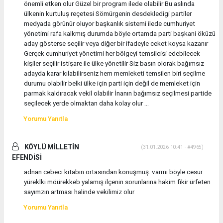
önemli etken olur Güzel bir program ilede olabilir Bu aslında
ülkenin kurtuluş reçetesi Sömürgenin desdekledigi partiler
medyada görünür oluyor başkanlık sistemi ilede cumhuriyet
yönetimi rafa kalkmış durumda böyle ortamda parti başkani öküzü
aday gösterse seçilir veya diğer bir ifadeyle ceket koysa kazanır
Gerçek cumhuriyet yönetimi her bölgeyi temsilcisi edebilecek
kişiler seçilir istişare ile ülke yönetilir Siz basın olorak bağımsız
adayda karar kılabilirseniz hem memleketi temsilen biri seçilme
durumu olabilir belki ülke için parti için değil de memleket için
parmak kaldıracak vekil olabilir İnanın bağımsız seçilmesi partide
seçilecek yerde olmaktan daha kolay olur ...
Yorumu Yanıtla
KÖYLÜ MİLLETİN
(31.01.2026 10:41 - #4965)
EFENDİSİ
adnan cebeci kitabın ortasından konuşmuş. varmı böyle cesur
yüreklki möürekkeb yalamış ilçenin sorunlarına hakim fikir ürfeten
sayımzın artması halinde vekilimiz olur
Yorumu Yanıtla