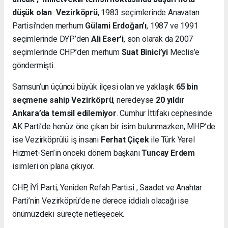
düşük olan Vezirköprü
, 1983 seçimlerinde Anavatan
Partisi’nden merhum
Gülami Erdoğan’ı
, 1987 ve 1991
seçimlerinde DYP’den
Ali Eser’i
, son olarak da 2007
seçimlerinde CHP’den merhum
Suat Binici’yi
Meclis’e
göndermişti.
Samsun’un üçüncü büyük ilçesi olan ve yaklaşık
65 bin
seçmene sahip Vezirköprü
, neredeyse
20 yıldır
Ankara’da temsil edilemiyor
. Cumhur İttifakı cephesinde
AK Parti’de henüz öne çıkan bir isim bulunmazken, MHP’de
ise Vezirköprülü iş insanı
Ferhat Çiçek
ile Türk Yerel
Hizmet-Sen’in önceki dönem başkanı
Tuncay Erdem
isimleri ön plana çıkıyor.
CHP, İYİ Parti, Yeniden Refah Partisi , Saadet ve Anahtar
Parti’nin Vezirköprü’de ne derece iddialı olacağı ise
önümüzdeki süreçte netleşecek.