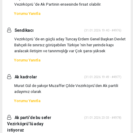
Vezirköprü ‘de Ak Partinin ensesinde fırsat olabilir.
Yorumu Yanıtla
Sendikacı
(31.01.2026 19:40 - #4976)
Vezirköprü ‘de en güçlü aday Tuncay Erdem Genel Başkan Devlet
Bahçeli ile sınırsız görüşebilen Türkiye ‘nin her yerinde kapı
aralacak iletişim ve tanınmışlığı var Çok şansı yüksek
Yorumu Yanıtla
Ak kadrolar
(31.01.2026 19:49 - #4977)
Murat Gül de yakışır Muzaffer Çilde Vezirköprü’den Ak partili
adayımız olarak
Yorumu Yanıtla
Ak parti’de bu sefer
(31.01.2026 23:03 - #4978)
Vezirköprü’lü aday
istiyoruz