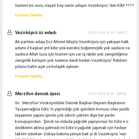
Samimi bir soru; Hayati bey senin adayın Vezirköprü ‘den KİM ????
Yorumu Yanıtla
Vezirköprü öz evladı
(03.02.2026 14:44 - #4997)
Ak partinin adayı Ecz Ahmet Müştü Vezirköprü için yakışan halk
adamı il başkan yrd kibir yok kendini beğenmişlik yok sadece ve
sadece Allah tuza için hizmet için var iş rakibi yok zenginliğime
zenginlik katayım yok sadece derdi kederi Vezirköprü’ Rabbim
yolunu bahtı açık ve kolaylık eylesin.
Yorumu Yanıtla
Merzifon dernek üyesi
(03.02.2026 16:39 - #4998)
Sn . Merzifon Vezköprülüler Dernek Başkan Bayram Başkanım
Tavşancağına Edis ‘in yaptırdığı çok gündem konusu olan yazlık
inşaatının yapım işinde çok sıkıntı çektim diye her yerde
konuşuyordun . Şimdi ne olduda yağcılık yapıyorsun Sn Edis’e o
dediklerin aklına gelmedi mi Edis’e yağcılık yapmak için hediye
taktim ederken. Eskiye bakma yeniye bak şi di Vezirköprü ‘nün