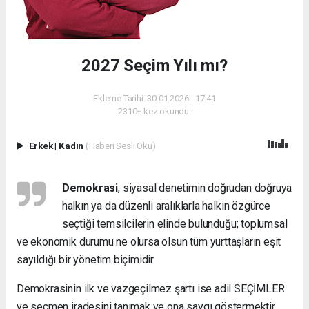
2027 Seçim Yılı mı?
Ekleme Tarihi: 30.01.2026 - 17:41
2310+ kez okundu.
Erkek
|
Kadın
(Haberi Sesli Oku)
Demokrasi
, siyasal denetimin doğrudan doğruya
halkın ya da düzenli aralıklarla halkın özgürce
seçtiği temsilcilerin elinde bulunduğu; toplumsal
ve ekonomik durumu ne olursa olsun tüm yurttaşların eşit
sayıldığı bir yönetim biçimidir.
Demokrasinin ilk ve vazgeçilmez şartı ise adil SEÇİMLER
ve seçmen iradesini tanımak ve ona saygı göstermektir.