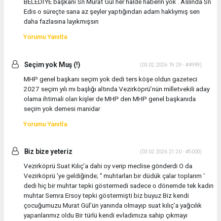
BELEDİYE başkanı Sn Murat Gül her halde haberin yok . Aslında Sn
Edis o süreçte sana az şeyler yaptığından adam haklıymış sen
daha fazlasına layıkmışsın
Yorumu Yanıtla
Seçim yok Muş (!)
(03.02.2026 19:29 - #4999)
MHP genel başkanı seçim yok dedi ters köşe oldun gazeteci
2027 seçim yılı mı başlığı altında Vezirköprü’nün milletvekili aday
olama ihtimali olan kişler de MHP den MHP genel başkanıda
seçim yok demesi manidar
Yorumu Yanıtla
Biz bize yeteriz
(03.02.2026 21:20 - #5000)
Vezirköprü Suat Kılıç’a dahi oy verip meclise gönderdi O da
Vezirköprü ‘ye geldiğinde; “ muhtarları bir düdük çalar toplarım ‘
dedi hiç bir muhtar tepki göstermedi sadece o dönemde tek kadın
muhtar Semra Ersoy tepki göstermişti biz buyuz Biz kendi
çocuğumuzu Murat Gül’ün yanında olmayıp suat kılıç’a yağcılık
yapanlarımız oldu Bir türlü kendi evladımıza sahip çıkmayı