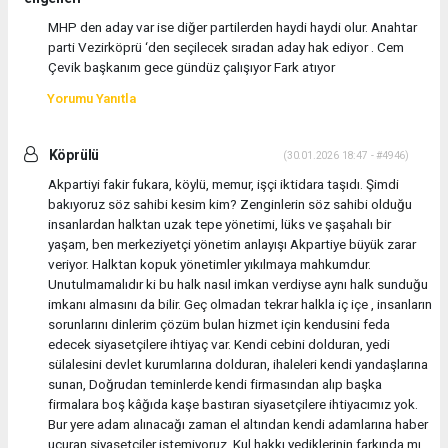
MHP den aday var ise diğer partilerden haydi haydi olur. Anahtar
parti Vezirköprü ‘den seçilecek sıradan aday hak ediyor . Cem
Çevik başkanım gece gündüz çalışıyor Fark atıyor
Yorumu Yanıtla
Köprülü
(30.01.2026 18:47 - #4946)
Akpartiyi fakir fukara, köylü, memur, işçi iktidara taşıdı. Şimdi
bakıyoruz söz sahibi kesim kim? Zenginlerin söz sahibi olduğu
insanlardan halktan uzak tepe yönetimi, lüks ve şaşahalı bir
yaşam, ben merkeziyetçi yönetim anlayışı Akpartiye büyük zarar
veriyor. Halktan kopuk yönetimler yıkılmaya mahkumdur.
Unutulmamalıdır ki bu halk nasıl imkan verdiyse aynı halk sunduğu
imkanı almasını da bilir. Geç olmadan tekrar halkla iç içe , insanların
sorunlarını dinlerim çözüm bulan hizmet için kendusini feda
edecek siyasetçilere ihtiyaç var. Kendi cebini dolduran, yedi
sülalesini devlet kurumlarına dolduran, ihaleleri kendi yandaşlarına
sunan, Doğrudan teminlerde kendi firmasından alıp başka
firmalara boş kâğıda kaşe bastıran siyasetçilere ihtiyacımız yok.
Bur yere adam alınacağı zaman el altından kendi adamlarına haber
uçuran siyasetçiler istemiyoruz. Kul hakkı yediklerinin farkında mı