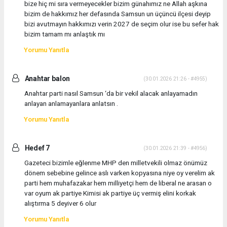
bize hiç mi sıra vermeyecekler bizim günahımız ne Allah aşkına
bizim de hakkımız her defasında Samsun un üçüncü ilçesi deyip
bizi avutmayın hakkımızı verin 2027 de seçim olur ise bu sefer hak
bizim tamam mı anlaştık mı
Yorumu Yanıtla
Anahtar balon
(30.01.2026 21:26 - #4955)
Anahtar parti nasıl Samsun ‘da bir vekil alacak anlayamadın
anlayan anlamayanlara anlatsın .
Yorumu Yanıtla
Hedef 7
(30.01.2026 21:39 - #4956)
Gazeteci bizimle eğlenme MHP den milletvekili olmaz önümüz
dönem sebebine gelince aslı varken kopyasına niye oy verelim ak
parti hem muhafazakar hem milliyetçi hem de liberal ne arasan o
var oyum ak partiye Kimisi ak partiye üç vermiş elini korkak
alıştırma 5 deyiver 6 olur
Yorumu Yanıtla