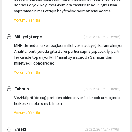
sonrada diyoki köyumde evim ora camur kabak 15 yılda niye
yaptıramadın met ettigin beyfendiye sormazlarmı adama
Yorumu Yanıtla
Milliyetçi cepe
(02.02.2026 17:12 - #4987)
MHP’de neden erken başladı millet vekili adaylığı kafam almıyor
Anahtar parti yürüdü gitti Zafer partisi süpriz yapacak İyi parti
fevkalade toparlıyor MHP nasıl oy alacak da Samsun ‘dan
milletvekili gönderecek
Yorumu Yanıtla
Tahmin
(02.02.2026 17:15 - #4988)
Vezirköprü ‘de sağ partiden birinden vekil olur çok arzu içinde
herkes kim olur o nu bilmem
Yorumu Yanıtla
Emekli
(02.02.2026 17:21 - #4989)