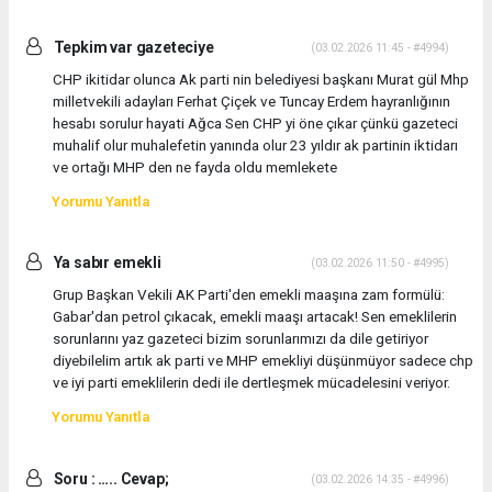
Tepkim var gazeteciye
(03.02.2026 11:45 - #4994)
CHP ikitidar olunca Ak parti nin belediyesi başkanı Murat gül Mhp
milletvekili adayları Ferhat Çiçek ve Tuncay Erdem hayranlığının
hesabı sorulur hayati Ağca Sen CHP yi öne çıkar çünkü gazeteci
muhalif olur muhalefetin yanında olur 23 yıldır ak partinin iktidarı
ve ortağı MHP den ne fayda oldu memlekete
Yorumu Yanıtla
Ya sabır emekli
(03.02.2026 11:50 - #4995)
Grup Başkan Vekili AK Parti'den emekli maaşına zam formülü:
Gabar'dan petrol çıkacak, emekli maaşı artacak! Sen emeklilerin
sorunlarını yaz gazeteci bizim sorunlarımızı da dile getiriyor
diyebilelim artık ak parti ve MHP emekliyi düşünmüyor sadece chp
ve iyi parti emeklilerin dedi ile dertleşmek mücadelesini veriyor.
Yorumu Yanıtla
Soru : ….. Cevap;
(03.02.2026 14:35 - #4996)