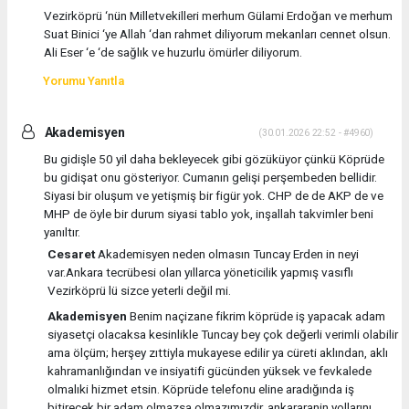
Vezirköprü ‘nün Milletvekilleri merhum Gülami Erdoğan ve merhum
Suat Binici ‘ye Allah ‘dan rahmet diliyorum mekanları cennet olsun.
Ali Eser ‘e ‘de sağlık ve huzurlu ömürler diliyorum.
Yorumu Yanıtla
Akademisyen
(30.01.2026 22:52 - #4960)
Bu gidişle 50 yil daha bekleyecek gibi gözüküyor çünkü Köprüde
bu gidişat onu gösteriyor. Cumanın gelişi perşembeden bellidir.
Siyasi bir oluşum ve yetişmiş bir figür yok. CHP de de AKP de ve
MHP de öyle bir durum siyasi tablo yok, inşallah takvimler beni
yanıltır.
Cesaret
Akademisyen neden olmasın Tuncay Erden in neyi
var.Ankara tecrübesi olan yıllarca yöneticilik yapmış vasıflı
Vezirköprü lü sizce yeterli değil mi.
Akademisyen
Benim naçizane fikrim köprüde iş yapacak adam
siyasetçi olacaksa kesinlikle Tuncay bey çok değerli verimli olabilir
ama ölçüm; herşey zıttiyla mukayese edilir ya cüreti aklından, aklı
kahramanlığından ve insiyatifi gücünden yüksek ve fevkalede
olmalıki hizmet etsin. Köprüde telefonu eline aradığında iş
bitirecek bir adam olmazsa olmazımızdir, ankararanin yollarını