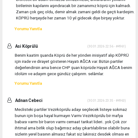
birilerinin kapılarını aşındıracak bir zamanımız köprü için kalmadı.
Zaman çok geç oldu, demir almak zamani geldi de geçti kardeşim.
KÖPRÜ herşeyde her zaman 10 yıl gidecek diye birşey yoktur.
Yorumu Yanıtla
Asi Köprülü
(30.01.2026 22:56 - #4961)
Benim kaatim şuanda Köprü de her yönden inisiyatif alıp KÖPRÜ
için irade ve dirayet gösteren Hayatı AĞCA var. Bütün partiler
değerlendirsin ama bence CHP şuan köprüde Hayati AĞCA benim
idolüm ve adayım gece gündüz çalışırım. selâmlar.
Yorumu Yanıtla
Adnan Cebeci
(30.01.2026 23:35 - #4963)
Meclisteki partiler Vezirköprülu adayı seçilecek listeye sokmaz
bunun için boşa hayal kurmayın Varmı Vezirköprülu bir mafya
babası varmı bir baron varmı cemaat tarikat lideri...yok Çok zor
ihtimal ama birlik olup bağımsız aday çıkartılabilirse olabilir buna
sizlerin yerel basının almasız fakat siz lakinsiz desdek olması en