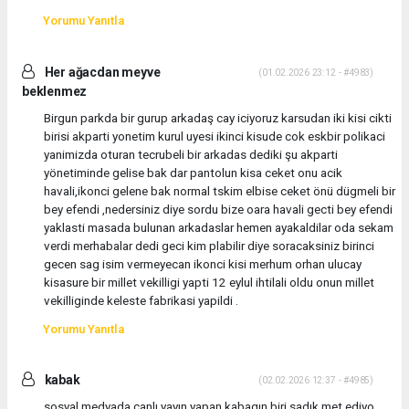
Yorumu Yanıtla
Her ağacdan meyve
(01.02.2026 23:12 - #4983)
beklenmez
Birgun parkda bir gurup arkadaş cay iciyoruz karsudan iki kisi cikti
birisi akparti yonetim kurul uyesi ikinci kisude cok eskbir polikaci
yanimizda oturan tecrubeli bir arkadas dediki şu akparti
yönetiminde gelise bak dar pantolun kisa ceket onu acik
havali,ikonci gelene bak normal tskim elbise ceket önü dügmeli bir
bey efendi ,nedersiniz diye sordu bize oara havali gecti bey efendi
yaklasti masada bulunan arkadaslar hemen ayakaldilar oda sekam
verdi merhabalar dedi geci kim plabilir diye soracaksiniz birinci
gecen sag isim vermeyecan ikonci kisi merhum orhan ulucay
kisasure bir millet vekilligi yapti 12 eylul ihtilali oldu onun millet
vekilliginde keleste fabrikasi yapildi .
Yorumu Yanıtla
kabak
(02.02.2026 12:37 - #4985)
sosyal medyada canlı yayın yapan kabagın biri sadık met ediyo