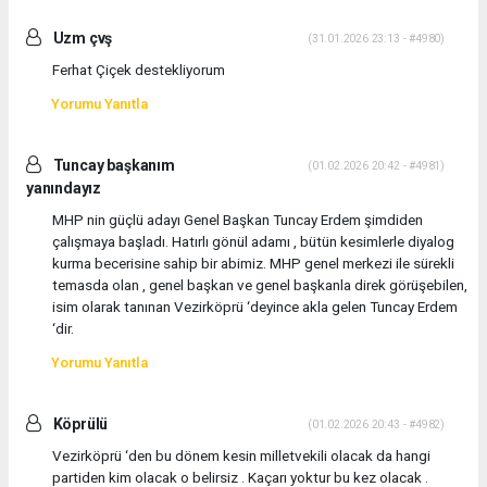
Uzm çvş
(31.01.2026 23:13 - #4980)
Ferhat Çiçek destekliyorum
Yorumu Yanıtla
Tuncay başkanım
(01.02.2026 20:42 - #4981)
yanındayız
MHP nin güçlü adayı Genel Başkan Tuncay Erdem şimdiden
çalışmaya başladı. Hatırlı gönül adamı , bütün kesimlerle diyalog
kurma becerisine sahip bir abimiz. MHP genel merkezi ile sürekli
temasda olan , genel başkan ve genel başkanla direk görüşebilen,
isim olarak tanınan Vezirköprü ‘deyince akla gelen Tuncay Erdem
‘dir.
Yorumu Yanıtla
Köprülü
(01.02.2026 20:43 - #4982)
Vezirköprü ‘den bu dönem kesin milletvekili olacak da hangi
partiden kim olacak o belirsiz . Kaçarı yoktur bu kez olacak .