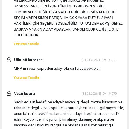
VEZİRKÖPRÜ DEN BUNUN İÇİN OLMAZ ARTIK GENEL
BAŞKANLAR BELİRLİYOR TÜRKİYE 1980 ÖNCESİ GİBİ
DEMOKRATİK DEĞİL O ZAMAN TERCİH SİSTEMİ VAER DI ÖN
SEÇİM VARDI ŞİMDİ PATİŞAHIM ÇOK YAŞA BÜTÜN SİYASİ
PARTİLER İÇİN GEÇERLİ SÖYLEDİĞİM TUTUM DEMEK KŞİ GENEL
BAŞKANA YAKIN ADAY ADAYLARI ŞANSLI OLUR GERİSİ LİSTE
DOLDURURUR
Yorumu Yanıtla
Ülkücü hareket
(31.01.2026 11:09 - #4969)
MHP nin vezirköprüden adayı olursa ferat çiçek olur.
Yorumu Yanıtla
Vezirköprü
(31.01.2026 15:09 - #4970)
Sadik edis in hedefi belediye baskanligi degil. Yazim bir yorum ve
tahminde degil ,vezirkoprude akparti oybetti murat gul sayesinde,
onun icin milletvekili siralamasinda adayin beşinci siradan sadik
edis i koyup ilcenin oyunun p.ini almayi dusunuyor akparti bu
sanorya degil bilgi murat gul ise birdaha sansi yok murat gul