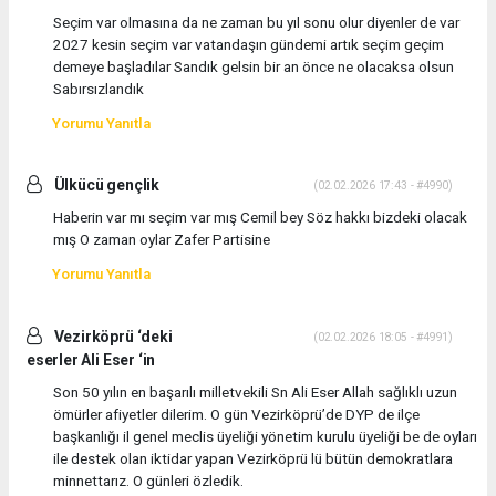
Seçim var olmasına da ne zaman bu yıl sonu olur diyenler de var
2027 kesin seçim var vatandaşın gündemi artık seçim geçim
demeye başladılar Sandık gelsin bir an önce ne olacaksa olsun
Sabırsızlandık
Yorumu Yanıtla
Ülkücü gençlik
(02.02.2026 17:43 - #4990)
Haberin var mı seçim var mış Cemil bey Söz hakkı bizdeki olacak
mış O zaman oylar Zafer Partisine
Yorumu Yanıtla
Vezirköprü ‘deki
(02.02.2026 18:05 - #4991)
eserler Ali Eser ‘in
Son 50 yılın en başarılı milletvekili Sn Ali Eser Allah sağlıklı uzun
ömürler afiyetler dilerim. O gün Vezirköprü’de DYP de ilçe
başkanlığı il genel meclis üyeliği yönetim kurulu üyeliği be de oyları
ile destek olan iktidar yapan Vezirköprü lü bütün demokratlara
minnettarız. O günleri özledik.