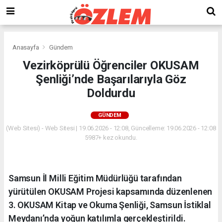
Anasayfa
Gündem
Vezirköprülü Öğrenciler OKUSAM
Şenliği’nde Başarılarıyla Göz
Doldurdu
GÜNDEM
(Web Sitesi) - Web Sitesi | 19.06.2026 - 12:08, Güncelleme: 19.06.2026 - 12:08
5987+ kez okundu.
Samsun İl Milli Eğitim Müdürlüğü tarafından
yürütülen OKUSAM Projesi kapsamında düzenlenen
3. OKUSAM Kitap ve Okuma Şenliği, Samsun İstiklal
Meydanı’nda yoğun katılımla gerçekleştirildi.