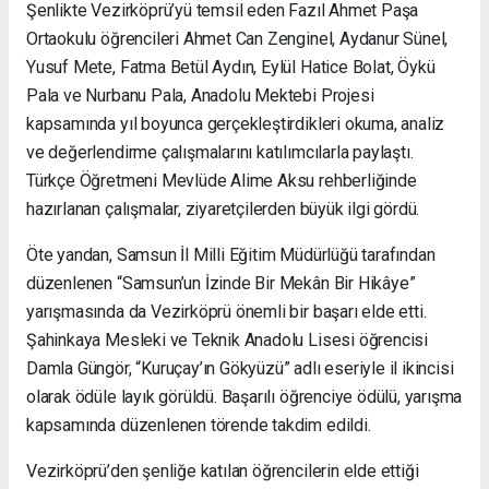
Şenlikte Vezirköprü’yü temsil eden Fazıl Ahmet Paşa
Ortaokulu öğrencileri Ahmet Can Zenginel, Aydanur Sünel,
Yusuf Mete, Fatma Betül Aydın, Eylül Hatice Bolat, Öykü
Pala ve Nurbanu Pala, Anadolu Mektebi Projesi
kapsamında yıl boyunca gerçekleştirdikleri okuma, analiz
ve değerlendirme çalışmalarını katılımcılarla paylaştı.
Türkçe Öğretmeni Mevlüde Alime Aksu rehberliğinde
hazırlanan çalışmalar, ziyaretçilerden büyük ilgi gördü.
Öte yandan, Samsun İl Milli Eğitim Müdürlüğü tarafından
düzenlenen “Samsun’un İzinde Bir Mekân Bir Hikâye”
yarışmasında da Vezirköprü önemli bir başarı elde etti.
Şahinkaya Mesleki ve Teknik Anadolu Lisesi öğrencisi
Damla Güngör, “Kuruçay’ın Gökyüzü” adlı eseriyle il ikincisi
olarak ödüle layık görüldü. Başarılı öğrenciye ödülü, yarışma
kapsamında düzenlenen törende takdim edildi.
Vezirköprü’den şenliğe katılan öğrencilerin elde ettiği