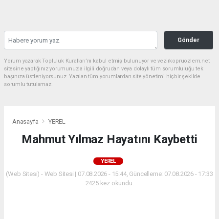
Gönder
Yorum yazarak Topluluk Kuralları’nı kabul etmiş bulunuyor ve vezirkopruozlem.net
sitesine yaptığınız yorumunuzla ilgili doğrudan veya dolaylı tüm sorumluluğu tek
başınıza üstleniyorsunuz. Yazılan tüm yorumlardan site yönetimi hiçbir şekilde
sorumlu tutulamaz.
Anasayfa
YEREL
Mahmut Yılmaz Hayatını Kaybetti
YEREL
(Web Sitesi) - Web Sitesi | 07.08.2026 - 15:44, Güncelleme: 07.08.2026 - 17:33
2425 kez okundu.