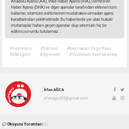
Anadolu Ajansı (AA), İhlas Haber Ajansı (İHA), Demirören
Haber Ajansı (DHA) ve diğer ajanslar tarafından eklenen tüm
haberler, sitemizin editörlerinin müdahalesi olmadan ajans
kanallarından çekilmektedir. Bu haberlerde yer alan hukuki
muhataplar haberi geçen ajanslar olup sitemizin hiç bir
editörü sorumlu tutulamaz...
#Vezirköprü
#Samsun
#Kaymakam Özgür Kaya
#Milli Eğitim
#Öğrenciler
#Vezirköprü Kaymakamlığı
İrfan AĞCA
irfanagca55@gmail.com
Okuyucu Yorumları
(0)