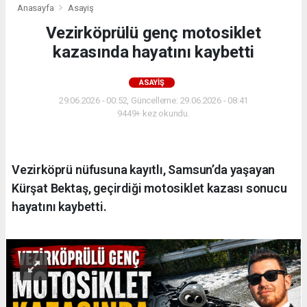
Anasayfa
Asayiş
Vezirköprülü genç motosiklet
kazasında hayatını kaybetti
ASAYIŞ
29.06.2026 - 00:52, Güncelleme: 29.06.2026 - 08:41
9449+ kez okundu.
Vezirköprü nüfusuna kayıtlı, Samsun’da yaşayan
Kürşat Bektaş, geçirdiği motosiklet kazası sonucu
hayatını kaybetti.