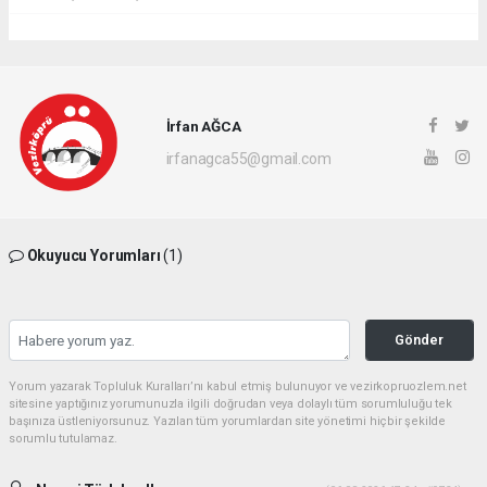
İrfan AĞCA
irfanagca55@gmail.com
Okuyucu Yorumları
(1)
Gönder
Yorum yazarak Topluluk Kuralları’nı kabul etmiş bulunuyor ve vezirkopruozlem.net
sitesine yaptığınız yorumunuzla ilgili doğrudan veya dolaylı tüm sorumluluğu tek
başınıza üstleniyorsunuz. Yazılan tüm yorumlardan site yönetimi hiçbir şekilde
sorumlu tutulamaz.