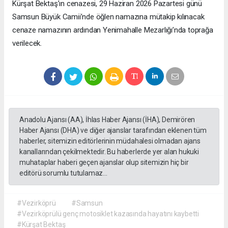
Kürşat Bektaş’ın cenazesi, 29 Haziran 2026 Pazartesi günü
Samsun Büyük Camii’nde öğlen namazına mütakip kılınacak
cenaze namazının ardından Yenimahalle Mezarlığı’nda toprağa
verilecek.
Anadolu Ajansı (AA), İhlas Haber Ajansı (İHA), Demirören
Haber Ajansı (DHA) ve diğer ajanslar tarafından eklenen tüm
haberler, sitemizin editörlerinin müdahalesi olmadan ajans
kanallarından çekilmektedir. Bu haberlerde yer alan hukuki
muhataplar haberi geçen ajanslar olup sitemizin hiç bir
editörü sorumlu tutulamaz...
#Vezirköprü
#Samsun
#Vezirköprülü genç motosiklet kazasında hayatını kaybetti
#Kürşat Bektaş