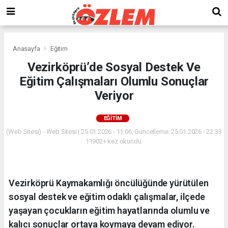
Anasayfa
Eğitim
Vezirköprü’de Sosyal Destek Ve
Eğitim Çalışmaları Olumlu Sonuçlar
Veriyor
EĞITIM
(Web Sitesi) - Web Sitesi | 25.01.2026 - 11:06, Güncelleme: 25.01.2026 - 22:33
11902+ kez okundu.
Vezirköprü Kaymakamlığı öncülüğünde yürütülen
sosyal destek ve eğitim odaklı çalışmalar, ilçede
yaşayan çocukların eğitim hayatlarında olumlu ve
kalıcı sonuçlar ortaya koymaya devam ediyor.