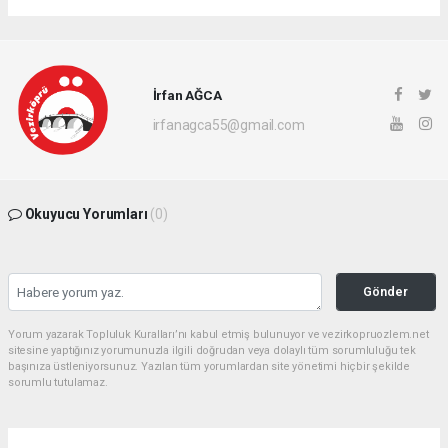
İrfan AĞCA
irfanagca55@gmail.com
Okuyucu Yorumları
(0)
Gönder
Yorum yazarak Topluluk Kuralları’nı kabul etmiş bulunuyor ve vezirkopruozlem.net
sitesine yaptığınız yorumunuzla ilgili doğrudan veya dolaylı tüm sorumluluğu tek
başınıza üstleniyorsunuz. Yazılan tüm yorumlardan site yönetimi hiçbir şekilde
sorumlu tutulamaz.