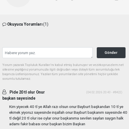
Okuyucu Yorumları
(1)
Gönder
Yorum yazarak Topluluk Kuralları’nı kabul etmiş bulunuyor ve vezirkopruozlem.net
sitesine yaptığınız yorumunuzla ilgili doğrudan veya dolaylı tüm sorumluluğu tek
başınıza üstleniyorsunuz. Yazılan tüm yorumlardan site yönetimi hiçbir şekilde
sorumlu tutulamaz.
Pide 20 tl olur Onur
(04.02.2026 20:43 - #8422)
başkan sayesinde
Kim yiyecek 40 tl ye Allah razı olsun onur Bayburt başkandan 10 tl ye
ekmek yiyoruz sayesinde inşallah onur Bayburt başkanım sayesinde 40
tl değil 20 tl olur ise oylar onur başkanıma sevilen sayılan saygın halk
adamı fakir babası onur başkan bizim Başkan