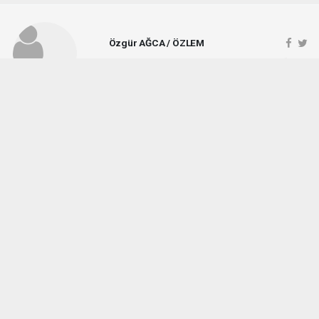
Özgür AĞCA / ÖZLEM
ozlemgazetesi@hotmail.com
Okuyucu Yorumları
(1)
Gönder
Yorum yazarak Topluluk Kuralları’nı kabul etmiş bulunuyor ve vezirkopruozlem.net
sitesine yaptığınız yorumunuzla ilgili doğrudan veya dolaylı tüm sorumluluğu tek
başınıza üstleniyorsunuz. Yazılan tüm yorumlardan site yönetimi hiçbir şekilde
sorumlu tutulamaz.
Okuyucun
(06.08.2026 08:27 - #9733)
Ne kadar seviyorsun Özlem gazetesi hayati Ağca bu müdürü sen