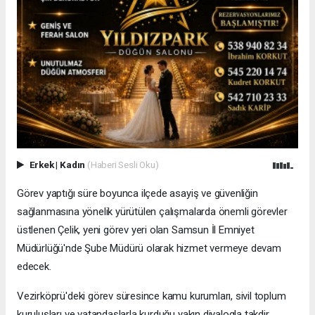
Erkek
|
Kadın
(Haberi Sesli Oku)
Görev yaptığı süre boyunca ilçede asayiş ve güvenliğin
sağlanmasına yönelik yürütülen çalışmalarda önemli görevler
üstlenen Çelik, yeni görev yeri olan Samsun İl Emniyet
Müdürlüğü'nde Şube Müdürü olarak hizmet vermeye devam
edecek.
Vezirköprü'deki görev süresince kamu kurumları, sivil toplum
kuruluşları ve vatandaşlarla kurduğu yakın diyalogla takdir