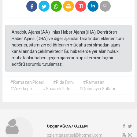
Anadolu Ajansı (AA), İhlas Haber Ajansı (İHA), Demirören
Haber Ajansı (DHA) ve diğer ajanslar tarafından eklenen tüm
haberler, sitemizin editörlerinin müdahalesi olmadan ajans
kanallarından çekilmektedir. Bu haberlerde yer alan hukuki
muhataplar haberi geçen ajanslar olup sitemizin hiç bir
editörü sorumlu tutulamaz...
#Ramazan Pidesi
#Pide Fırını
#Ramazan
#Vezirköprü
#Susamlı Pide
#Onbir ayın Sultanı
Özgür AĞCA / ÖZLEM
ozlemgazetesi@hotmail.com