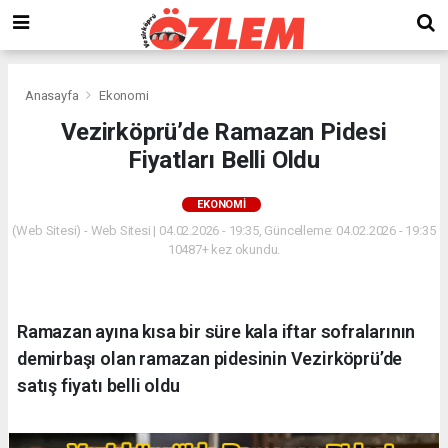
Anasayfa
Ekonomi
Vezirköprü’de Ramazan Pidesi
Fiyatları Belli Oldu
EKONOMI
(Web Sitesi) - Web Sitesi | 04.02.2026 - 19:35, Güncelleme: 04.02.2026 - 19:35
10487+ kez okundu.
Ramazan ayına kısa bir süre kala iftar sofralarının
demirbaşı olan ramazan pidesinin Vezirköprü’de
satış fiyatı belli oldu