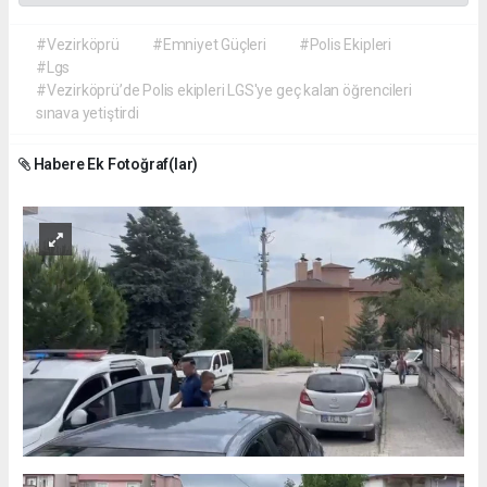
#Vezirköprü
#Emniyet Güçleri
#Polis Ekipleri
#Lgs
#Vezirköprü’de Polis ekipleri LGS'ye geç kalan öğrencileri
sınava yetiştirdi
Habere Ek Fotoğraf(lar)