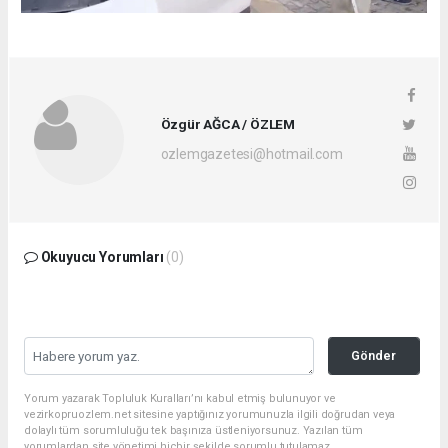
Özgür AĞCA / ÖZLEM
ozlemgazetesi@hotmail.com
Okuyucu Yorumları
(0)
Gönder
Yorum yazarak Topluluk Kuralları’nı kabul etmiş bulunuyor ve
vezirkopruozlem.net sitesine yaptığınız yorumunuzla ilgili doğrudan veya
dolaylı tüm sorumluluğu tek başınıza üstleniyorsunuz. Yazılan tüm
yorumlardan site yönetimi hiçbir şekilde sorumlu tutulamaz.