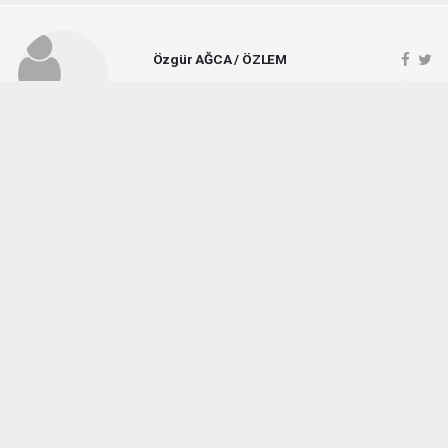
Özgür AĞCA / ÖZLEM
ozlemgazetesi@hotmail.com
Okuyucu Yorumları
(1)
Gönder
Yorum yazarak Topluluk Kuralları’nı kabul etmiş bulunuyor ve vezirkopruozlem.net
sitesine yaptığınız yorumunuzla ilgili doğrudan veya dolaylı tüm sorumluluğu tek
başınıza üstleniyorsunuz. Yazılan tüm yorumlardan site yönetimi hiçbir şekilde
sorumlu tutulamaz.
Okuyucun
(06.08.2026 08:27 - #9733)
Ne kadar seviyorsun Özlem gazetesi hayati Ağca bu müdürü sen