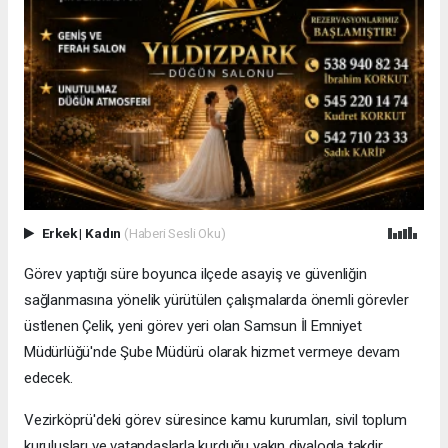
Erkek
|
Kadın
(Haberi Sesli Oku)
Görev yaptığı süre boyunca ilçede asayiş ve güvenliğin
sağlanmasına yönelik yürütülen çalışmalarda önemli görevler
üstlenen Çelik, yeni görev yeri olan Samsun İl Emniyet
Müdürlüğü'nde Şube Müdürü olarak hizmet vermeye devam
edecek.
Vezirköprü'deki görev süresince kamu kurumları, sivil toplum
kuruluşları ve vatandaşlarla kurduğu yakın diyalogla takdir