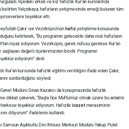
rguladı. İlçedeki erkek ve kız hafızlık Kur’an kurslarında
 belirten Yalçınkaya, hafızların yetişmesinde emeği bulunan tüm
ayırseverlere teşekkür etti.
yfullah Çakır ise Vezirköprü’nün
hafız
yetiştirme konusunda
duğunu belirterek, “Bu programın gelecekte daha nice hafızların
h’tan niyaz ediyorum. Vezirköprü, gerek nüfusu gerekse Kur’an
r sağlayan değerli ilçelerimizden biridir. Programın
şekkür ediyorum” dedi.
 Kur’an kursunda hafızlık eğitimi verildiğini ifade eden Çakır,
arını sürdürdüğünü söyledi.
rı Genel Müdürü Sinan Kazancı da konuşmasında hafızlık
e dikkat çekerek, “Başta İlçe Müftümüz olmak üzere bu anlamlı
herkese teşekkür ediyorum. Hafızlık
icazet
merasiminin
ını diliyorum” ifadelerini kullandı.
i Samsun Aşıkkutlu Dini İhtisas Merkezi Müdürü Yakup Pulat