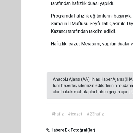
tarafından hafızlık duası yapıldı.
Programda hafızlık eğitimlerini başarıyla
Samsun İl Müftüsü Seyfullah Çakır ile Diy
Kazancı tarafından takdim edildi.
Hafızlık İcazet Merasimi, yapılan dualar v
Anadolu Ajansı (AA), İhlas Haber Ajansı (İHA
tüm haberler, sitemizin editörlerinin müdaha
alan hukuki muhataplar haberi geçen ajanslar
#hafız
#icazet
#23hafız
Habere Ek Fotoğraf(lar)