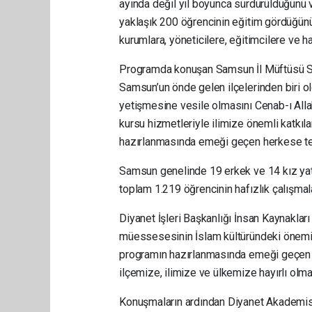
ayında değil yıl boyunca sürdürüldüğünü vu
yaklaşık 200 öğrencinin eğitim gördüğünü
kurumlara, yöneticilere, eğitimcilere ve h
Programda konuşan Samsun İl Müftüsü Se
Samsun’un önde gelen ilçelerinden biri ol
yetişmesine vesile olmasını Cenab-ı Alla
kursu hizmetleriyle ilimize önemli katkıla
hazırlanmasında emeği geçen herkese te
Samsun genelinde 19 erkek ve 14 kız yatılı
toplam 1.219 öğrencinin hafızlık çalışmal
Diyanet İşleri Başkanlığı İnsan Kaynakla
müessesesinin İslam kültüründeki önemin
programın hazırlanmasında emeği geçen 
ilçemize, ilimize ve ülkemize hayırlı olmas
Konuşmaların ardından Diyanet Akademis