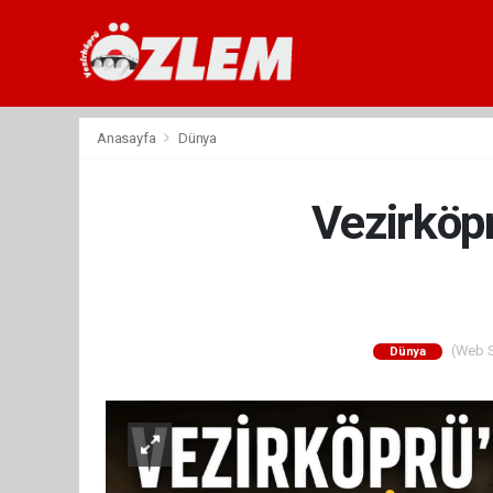
Anasayfa
Dünya
Vezirköpr
(Web Si
Dünya