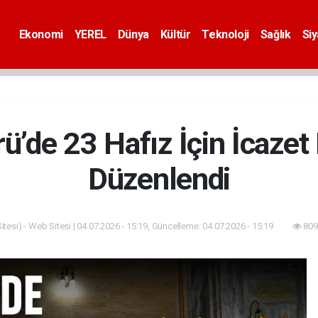
Ekonomi
YEREL
Dünya
Kültür
Teknoloji
Sağlık
Si
ü’de 23 Hafız İçin İcaze
Düzenlendi
tesi) - Web Sitesi | 04.07.2026 - 15:19, Güncelleme: 04.07.2026 - 15:19
809