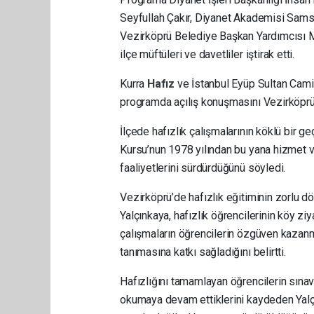
Seyfullah Çakır, Diyanet Akademisi Sams
Vezirköprü Belediye Başkan Yardımcısı M
ilçe müftüleri ve davetliler iştirak etti.
Kurra
Hafız
ve İstanbul Eyüp Sultan Cami
programda açılış konuşmasını Vezirköprü 
İlçede hafızlık çalışmalarının köklü bir g
Kursu’nun 1978 yılından bu yana hizmet ve
faaliyetlerini sürdürdüğünü söyledi.
Vezirköprü’de hafızlık eğitiminin zorlu 
Yalçınkaya, hafızlık öğrencilerinin köy ziya
çalışmaların öğrencilerin özgüven kazanm
tanımasına katkı sağladığını belirtti.
Hafızlığını tamamlayan öğrencilerin sı
okumaya devam ettiklerini kaydeden Yal