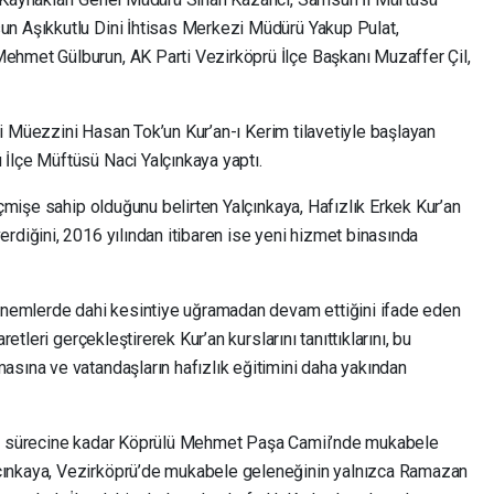
un Aşıkkutlu Dini İhtisas Merkezi Müdürü Yakup Pulat,
ehmet Gülburun, AK Parti Vezirköprü İlçe Başkanı Muzaffer Çil,
i Müezzini Hasan Tok’un Kur’an-ı Kerim tilavetiyle başlayan
İlçe Müftüsü Naci Yalçınkaya yaptı.
eçmişe sahip olduğunu belirten Yalçınkaya, Hafızlık Erkek Kur’an
rdiğini, 2016 yılından itibaren ise yeni hizmet binasında
dönemlerde dahi kesintiye uğramadan devam ettiğini ifade eden
retleri gerçekleştirerek Kur’an kurslarını tanıttıklarını, bu
asına ve vatandaşların hafızlık eğitimini daha yakından
nav sürecine kadar Köprülü Mehmet Paşa Camii’nde mukabele
çınkaya, Vezirköprü’de mukabele geleneğinin yalnızca Ramazan