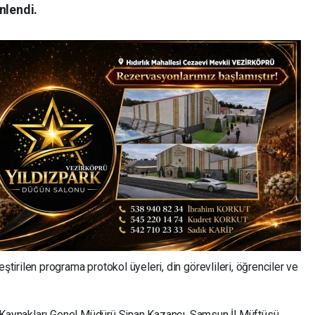
nlendi.
rilen programa protokol üyeleri, din görevlileri, öğrenciler ve
n Kaynakları Genel Müdürü Sinan Kazancı, Samsun İl Müftüsü