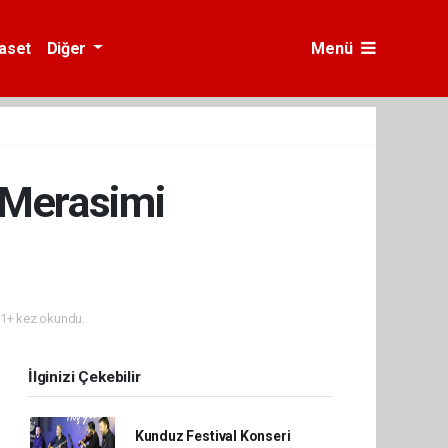
yaset
Diğer
Menü
t Merasimi
1+ kez okundu.
İlginizi Çekebilir
Kunduz Festival Konseri