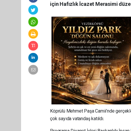
için Hafızlık İcazet Merasimi düze
Köprülü Mehmet Paşa Camii’nde gerçekleşti
çok sayıda vatandaş katıldı.
Programa Diyanet İşleri Başkanlığı İnsa