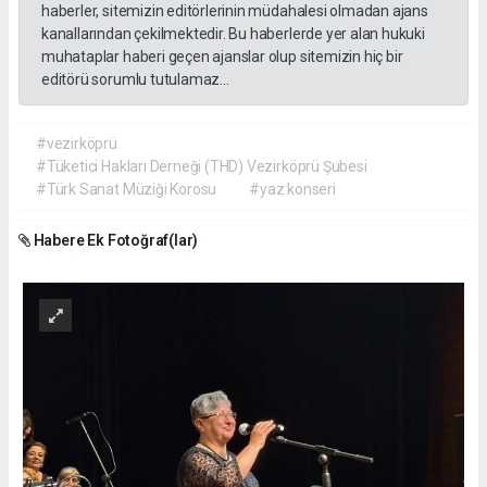
haberler, sitemizin editörlerinin müdahalesi olmadan ajans
kanallarından çekilmektedir. Bu haberlerde yer alan hukuki
muhataplar haberi geçen ajanslar olup sitemizin hiç bir
editörü sorumlu tutulamaz...
#vezirköprü
#Tüketici Hakları Derneği (THD) Vezirköprü Şubesi
#Türk Sanat Müziği Korosu
#yaz konseri
Habere Ek Fotoğraf(lar)