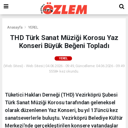
Anasayfa
YEREL
THD Türk Sanat Müziği Korosu Yaz
Konseri Büyük Beğeni Topladı
YEREL
(Web Sitesi) - Web Sitesi | 04.06.2026 - 09:49, Güncelleme: 04.06.2026 - 09:49
5558+ kez okundu.
Tüketici Hakları Derneği (THD) Vezirköprü Şubesi
Türk Sanat Müziği Korosu tarafından geleneksel
olarak düzenlenen Yaz Konseri, bu yıl 13’üncü kez
sanatseverlerle buluştu. Vezirköprü Belediye Kültür
Merkezi’nde gerçekleştirilen konsere vatandaşlar