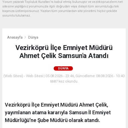
Yorum yazarak Topluluk Kuralları’nı kabul etmiş bulunuyor ve vezirkopruozlem.net
sitesine yaptığınız yorumunuzla ilgili doğrudan veya dolaylı tüm sorumluluğu tek
başınıza üstleniyorsunuz. Yazılan tüm yorumlardan site yönetimi hiçbir şekilde
sorumlu tutulamaz.
Anasayfa
Dünya
Vezirköprü İlçe Emniyet Müdürü
Ahmet Çelik Samsun'a Atandı
DÜNYA
(Web Sitesi) - Web Sitesi | 05.08.2026 - 23:46, Güncelleme: 08.08.2026 - 10:40
6687 kez okundu.
Vezirköprü İlçe Emniyet Müdürü Ahmet Çelik,
yayımlanan atama kararıyla Samsun İl Emniyet
Müdürlüğü'ne Şube Müdürü olarak atandı.