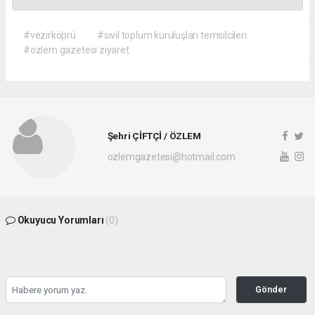
#vezirköprü
#sivil toplum kuruluşları temsilcileri
#özlem gazetesi ziyaret
Şehri ÇİFTÇİ / ÖZLEM
ozlemgazetesi@hotmail.com
Okuyucu Yorumları
(0)
Gönder