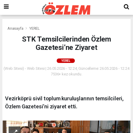
Anasayfa
YEREL
STK Temsilcilerinden Özlem
Gazetesi’ne Ziyaret
YEREL
(Web Sitesi) - Web Sitesi | 26.05.2026 - 12:24, Güncelleme: 26.05.2026 - 12:24
7536+ kez okundu.
Vezirköprü sivil toplum kuruluşlarının temsilcileri,
Özlem Gazetesi’ni ziyaret etti.