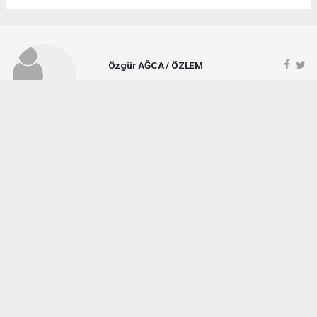
Özgür AĞCA / ÖZLEM
ozlemgazetesi@hotmail.com
Okuyucu Yorumları
(1)
Gönder
Yorum yazarak Topluluk Kuralları’nı kabul etmiş bulunuyor ve vezirkopruozlem.net
sitesine yaptığınız yorumunuzla ilgili doğrudan veya dolaylı tüm sorumluluğu tek
başınıza üstleniyorsunuz. Yazılan tüm yorumlardan site yönetimi hiçbir şekilde
sorumlu tutulamaz.
Okuyucun
(06.08.2026 08:27 - #9733)