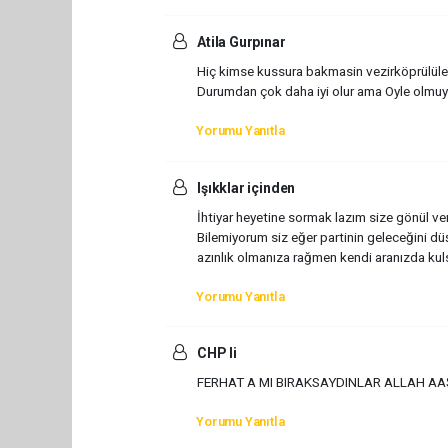
Atila Gurpınar
Hiç kimse kussura bakmasin vezirköprülüle
Durumdan çok daha iyi olur ama Oyle olmuyor
Yorumu Yanıtla
Işıkklar içinden
İhtiyar heyetine sormak lazım size gönül ver
Bilemiyorum siz eğer partinin geleceğini düş
azınlık olmanıza rağmen kendi aranızda kuls
Yorumu Yanıtla
CHP li
FERHAT A MI BIRAKSAYDINLAR ALLAH AA
Yorumu Yanıtla