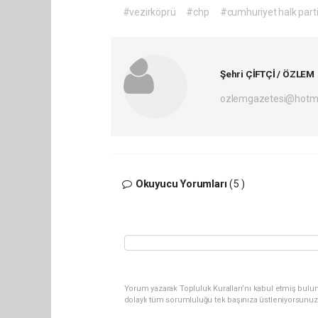
#vezirköprü
#chp
#cumhuriyet halk parti
Şehri ÇİFTÇİ / ÖZLEM
ozlemgazetesi@hotm
Okuyucu Yorumları
(5 )
Yorum yazarak Topluluk Kuralları’nı kabul etmiş bulun
dolaylı tüm sorumluluğu tek başınıza üstleniyorsunuz