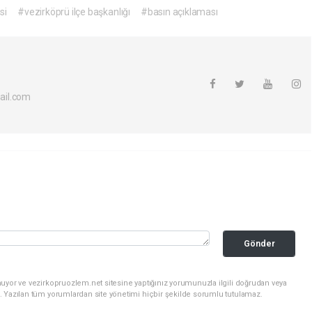
si
#vezirköprü ilçe başkanlığı
#basın açıklaması
ail.com
Gönder
uyor ve vezirkopruozlem.net sitesine yaptığınız yorumunuzla ilgili doğrudan veya
. Yazılan tüm yorumlardan site yönetimi hiçbir şekilde sorumlu tutulamaz.