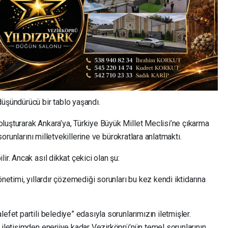
düşündürücü bir tablo yaşandı.
 oluşturarak Ankara’ya, Türkiye Büyük Millet Meclisi’ne çıkarma
 sorunlarını milletvekillerine ve bürokratlara anlatmaktı.
ir. Ancak asıl dikkat çekici olan şu:
önetimi, yıllardır çözemediği sorunları bu kez kendi iktidarına
efet partili belediye” edasıyla sorunlarımızın iletmişler.
 iletişimden enerjiye kadar Vezirköprü’nün temel sorunlarının