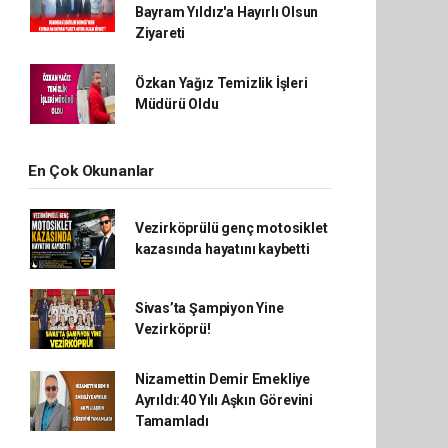
Bayram Yıldız'a Hayırlı Olsun
Ziyareti
Özkan Yağız Temizlik İşleri
Müdürü Oldu
En Çok Okunanlar
Vezirköprülü genç motosiklet
kazasında hayatını kaybetti
Sivas’ta Şampiyon Yine
Vezirköprü!
Nizamettin Demir Emekliye
Ayrıldı:40 Yılı Aşkın Görevini
Tamamladı