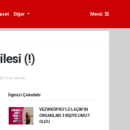
yaset
Diğer
Menü
esi (!)
87+ kez okundu.
İlginizi Çekebilir
VEZİRKÖPRÜ’LÜ LAÇİN’İN
ORGANLARI 3 KİŞİYE UMUT
OLDU