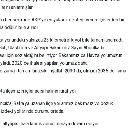
ını anlatmışlar.
an her seçimde AKP’ye en yüksek desteği veren ilçelerden biri
a ödülü” bile alındı.
za yönündeki yalnızca 23 kilometrelik yol bile tamamlanamadı.
l , Ulaştırma ve Altyapı Bakanımız Sayın Abdulkadir
ı için söz aldığını belirtiyor. Bakanımız da Havza yolumuzun
söyledi. 2020 de ihalesi yapılan yolumuz daha
e zaman tamamlanacak. İnşallah 2030 da, olmadı 2035 de , ama
 ilçemizin içler acısı halinin itirafıydı.
ık’a, Bafra’ya uzanan ilçe yollarımız bakımsız ve bozuk.
izdeki yollarında durumu ortada.
im altyapısı hâlâ kronik sorun olmaya devam ediyor.