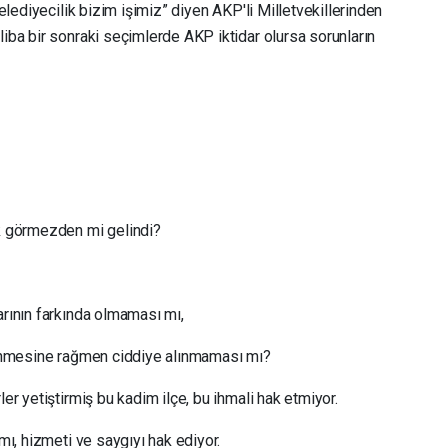
Belediyecilik bizim işimiz” diyen AKP'li Milletvekillerinden
liba bir sonraki seçimlerde AKP iktidar olursa sorunların
ek görmezden mi gelindi?
arının farkında olmaması mı,
ilinmesine rağmen ciddiye alınmaması mı?
ler yetiştirmiş bu kadim ilçe, bu ihmali hak etmiyor.
ımı, hizmeti ve saygıyı hak ediyor.