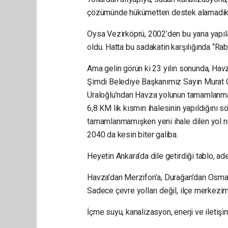
çözümünde hükümetten destek alamadıklar
Oysa Vezirköprü, 2002’den bu yana yapıl
oldu. Hatta bu sadakatin karşılığında “Rabi
Ama gelin görün ki 23 yılın sonunda, Hav
Şimdi Belediye Başkanımız Sayın Murat Gü
Uraloğlu’ndan Havza yolunun tamamlanmas
6,8 KM lik kısmın ihalesinin yapıldığını 
tamamlanmamışken yeni ihale dilen yol n
2040 da kesin biter galiba.
Heyetin Ankara’da dile getirdiği tablo, adeta
Havza’dan Merzifon’a, Durağan’dan Osmanc
Sadece çevre yolları değil, ilçe merkezim
İçme suyu, kanalizasyon, enerji ve iletiş