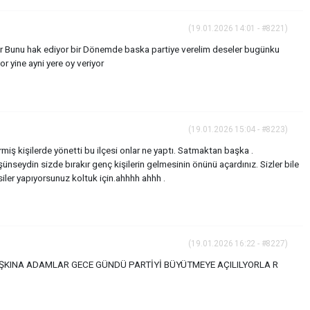
(19.01.2026 14:01 - #8221)
r Bunu hak ediyor bir Dönemde baska partiye verelim deseler bugünku
 yine ayni yere oy veriyor
(19.01.2026 15:04 - #8223)
miş kişilerde yönetti bu ilçesi onlar ne yaptı. Satmaktan başka .
ünseydin sizde bırakır genç kişilerin gelmesinin önünü açardınız. Sizler bile
iler yapıyorsunuz koltuk için.ahhhh ahhh .
(19.01.2026 16:22 - #8227)
ŞKINA ADAMLAR GECE GÜNDÜ PARTİYİ BÜYÜTMEYE AÇILILYORLA R