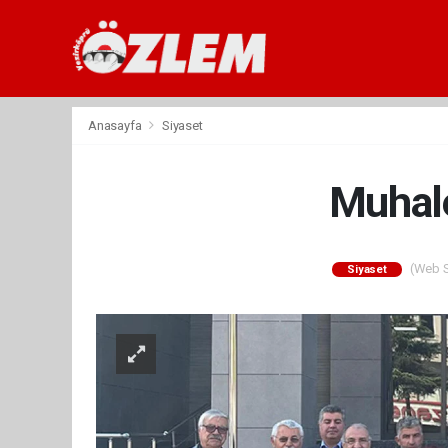
Anasayfa
Siyaset
Muhale
(Web Si
Siyaset