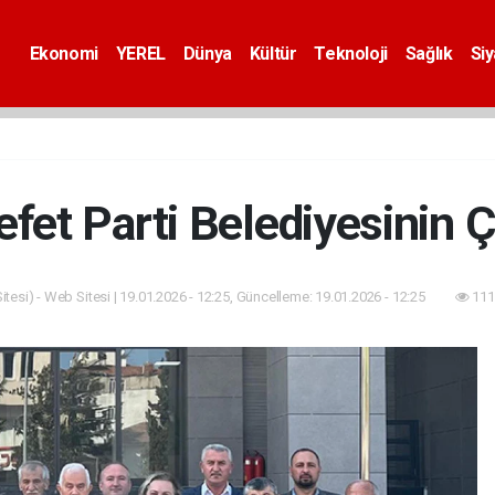
Ekonomi
YEREL
Dünya
Kültür
Teknoloji
Sağlık
Si
fet Parti Belediyesinin Çil
tesi) - Web Sitesi | 19.01.2026 - 12:25, Güncelleme: 19.01.2026 - 12:25
111