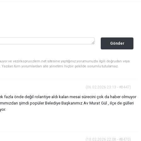
Gönder
uyor ve vezirkopruozlem.net sitesine yaptığınız yorumunuzla ilgili doğrudan veya
. Yazılan tüm yorumlardan site yönetimi hiçbir şekilde sorumlu tutulamaz.
(06.02.2026 23:13 - #8447)
 fazla önde değil rolantiye aldı kalan mesai sürecini çok da haber olmuyor
mızdan şimdi popüler Belediye Başkanımız Av Murat Gül , ilçe de gülleri
yor.
(10.02.2026 22:08 - #8470)