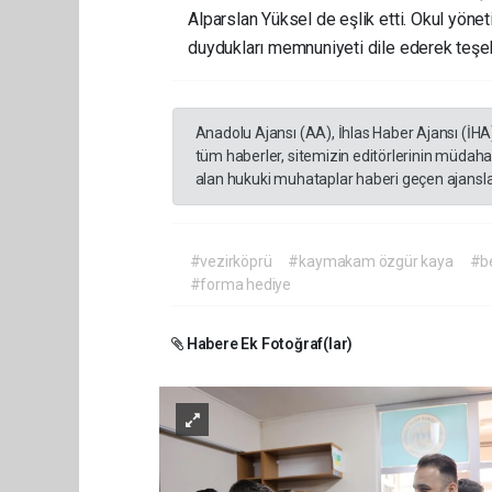
Alparslan Yüksel de eşlik etti. Okul yöne
duydukları memnuniyeti dile ederek teşek
Anadolu Ajansı (AA), İhlas Haber Ajansı (İHA
tüm haberler, sitemizin editörlerinin müdaha
alan hukuki muhataplar haberi geçen ajanslar
#vezirköprü
#kaymakam özgür kaya
#be
#forma hediye
Habere Ek Fotoğraf(lar)