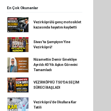
En Çok Okunanlar
Vezirköprülü genç motosiklet
kazasında hayatını kaybetti
Sivas’ta Şampiyon Yine
Vezirköprü!
Nizamettin Demir Emekliye
Ayrıldı:40 Yılı Aşkın Görevini
Tamamladı
VEZİRKÖPRÜ TSO'DA SEÇİM
SÜRECİ BAŞLADI
Vezirköprü'de Okullara Kar
Tatili