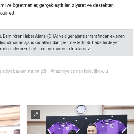
timi ve öğretmenler, gerçekleştirilen ziyaret ve destekten
kür etti.
), Demirören Haber Ajansı (DHA) ve diğer ajanslar tarafından eklenen
lesi olmadan ajans kanallarından çekilmektedir. Bu haberlerde yer
 olup sitemizin hiç bir editörü sorumlu tutulamaz...
lediye başkanı murat gül
#nazmiye osman kolay ilkokulu