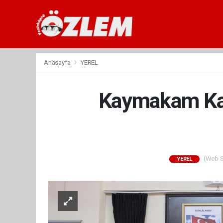
Anasayfa
YEREL
Kaymakam Kay
(Web Si
YEREL