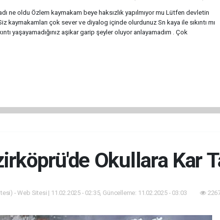
adı ne oldu Özlem kaymakam beye haksızlık yapılmıyor mu Lütfen devletin
z kaymakamları çok sever ve diyalog içinde olurdunuz Sn kaya ile sıkıntı mı
kıntı yaşayamadığınız aşikar garip şeyler oluyor anlayamadım . Çok
irköprü'de Okullara Kar Ta
esi) - Web Sitesi | 11.02.2025 - 02:35, Güncelleme: 11.02.2025 - 03:03
2267