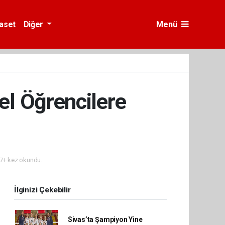
yaset
Diğer
Menü
l Öğrencilere
7+ kez okundu.
İlginizi Çekebilir
Sivas’ta Şampiyon Yine