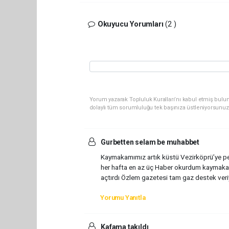
Okuyucu Yorumları
(2 )
Yorum yazarak Topluluk Kuralları’nı kabul etmiş bulun
dolaylı tüm sorumluluğu tek başınıza üstleniyorsunuz
Gurbetten selam be muhabbet
Kaymakamımız artık küstü Vezirköprü’ye pek
her hafta en az üç Haber okurdum kaymakamı
açtırdı Özlem gazetesi tam gaz destek veri
Yorumu Yanıtla
Kafama takıldı