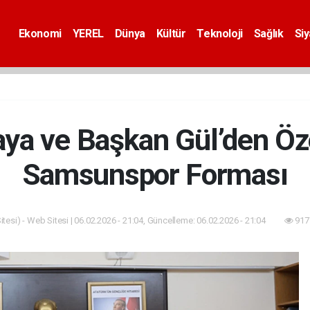
Ekonomi
YEREL
Dünya
Kültür
Teknoloji
Sağlık
Si
a ve Başkan Gül’den Öze
Samsunspor Forması
tesi) - Web Sitesi | 06.02.2026 - 21:04, Güncelleme: 06.02.2026 - 21:04
917